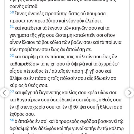
φωνῆς αὐτοῦ.
50
ἔθνος ἀναιδὲς προσώπῳ ὅστις οὐ θαυμάσει
πρόσωπον πρεσβύτου καὶ νέον οὐκ ἐλεήσει.
51
καὶ κατέδεται τὰ ἔκγονα τῶν κτηνῶν σου καὶ τὰ
γενήματα τῆς γῆς σου ὥστε μὴ καταλιπεῖν σοι σῖτον
οἶνον ἔλαιον τὰ βουκόλια τῶν βοῶν σου καὶ τὰ ποίμνια
τῶν προβάτων σου ἕως ἂν ἀπολέσῃ σε.
52
καὶ ἐκτρίψῃ σε ἐν πάσαις ταῖς πόλεσίν σου ἕως ἂν
καθαιρεθῶσιν τὰ τείχη σου τὰ ὑψηλὰ καὶ τὰ ὀχυρά ἐφ’
οἷς σὺ πέποιθας ἐπ’ αὐτοῖς ἐν πάσῃ τῇ γῇ σου καὶ
θλίψει σε ἐν πάσαις ταῖς πόλεσίν σου αἷς ἔδωκέν σοι
κύριος ὁ θεός σου.
53
καὶ φάγῃ τὰ ἔκγονα τῆς κοιλίας σου κρέα υἱῶν σου
καὶ θυγατέρων σου ὅσα ἔδωκέν σοι κύριος ὁ θεός σου
ἐν τῇ στενοχωρίᾳ σου καὶ ἐν τῇ θλίψει σου ᾗ θλίψει σε ὁ
ἐχθρός σου.
54
ὁ ἁπαλὸς ἐν σοὶ καὶ ὁ τρυφερὸς σφόδρα βασκανεῖ τῷ
ὀφθαλμῷ τὸν ἀδελφὸν καὶ τὴν γυναῖκα τὴν ἐν τῷ κόλπῳ