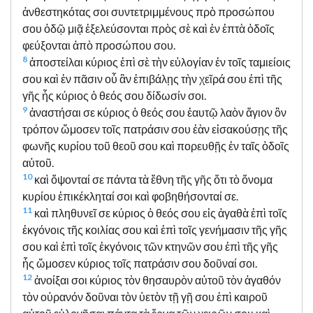
ἀνθεστηκότας σοι συντετριμμένους πρὸ προσώπου
σου ὁδῷ μιᾷ ἐξελεύσονται πρὸς σὲ καὶ ἐν ἑπτὰ ὁδοῖς
φεύξονται ἀπὸ προσώπου σου.
8
ἀποστείλαι κύριος ἐπὶ σὲ τὴν εὐλογίαν ἐν τοῖς ταμιείοις
σου καὶ ἐν πᾶσιν οὗ ἂν ἐπιβάλῃς τὴν χεῖρά σου ἐπὶ τῆς
γῆς ἧς κύριος ὁ θεός σου δίδωσίν σοι.
9
ἀναστήσαι σε κύριος ὁ θεός σου ἑαυτῷ λαὸν ἅγιον ὃν
τρόπον ὤμοσεν τοῖς πατράσιν σου ἐὰν εἰσακούσῃς τῆς
φωνῆς κυρίου τοῦ θεοῦ σου καὶ πορευθῇς ἐν ταῖς ὁδοῖς
αὐτοῦ.
10
καὶ ὄψονταί σε πάντα τὰ ἔθνη τῆς γῆς ὅτι τὸ ὄνομα
κυρίου ἐπικέκληταί σοι καὶ φοβηθήσονταί σε.
11
καὶ πληθυνεῖ σε κύριος ὁ θεός σου εἰς ἀγαθὰ ἐπὶ τοῖς
ἐκγόνοις τῆς κοιλίας σου καὶ ἐπὶ τοῖς γενήμασιν τῆς γῆς
σου καὶ ἐπὶ τοῖς ἐκγόνοις τῶν κτηνῶν σου ἐπὶ τῆς γῆς
ἧς ὤμοσεν κύριος τοῖς πατράσιν σου δοῦναί σοι.
12
ἀνοίξαι σοι κύριος τὸν θησαυρὸν αὐτοῦ τὸν ἀγαθόν
τὸν οὐρανόν δοῦναι τὸν ὑετὸν τῇ γῇ σου ἐπὶ καιροῦ