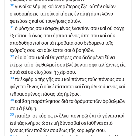
30
γυναῖκα λήμψῃ καὶ ἀνὴρ ἕτερος ἕξει αὐτήν οἰκίαν
οἰκοδομήσεις καὶ οὐκ οἰκήσεις ἐν αὐτῇ ἀμπελῶνα
φυτεύσεις καὶ οὐ τρυγήσεις αὐτόν.
31
ὁ μόσχος σου ἐσφαγμένος ἐναντίον σου καὶ οὐ φάγῃ
ἐξ αὐτοῦ ὁ ὄνος σου ἡρπασμένος ἀπὸ σοῦ καὶ οὐκ
ἀποδοθήσεταί σοι τὰ πρόβατά σου δεδομένα τοῖς
ἐχθροῖς σου καὶ οὐκ ἔσται σοι ὁ βοηθῶν.
32
οἱ υἱοί σου καὶ αἱ θυγατέρες σου δεδομέναι ἔθνει
ἑτέρῳ καὶ οἱ ὀφθαλμοί σου βλέψονται σφακελίζοντες εἰς
αὐτά καὶ οὐκ ἰσχύσει ἡ χείρ σου.
33
τὰ ἐκφόρια τῆς γῆς σου καὶ πάντας τοὺς πόνους σου
φάγεται ἔθνος ὃ οὐκ ἐπίστασαι καὶ ἔσῃ ἀδικούμενος καὶ
τεθραυσμένος πάσας τὰς ἡμέρας.
34
καὶ ἔσῃ παράπληκτος διὰ τὰ ὁράματα τῶν ὀφθαλμῶν
σου ἃ βλέψῃ.
35
πατάξαι σε κύριος ἐν ἕλκει πονηρῷ ἐπὶ τὰ γόνατα καὶ
ἐπὶ τὰς κνήμας ὥστε μὴ δύνασθαί σε ἰαθῆναι ἀπὸ
ἴχνους τῶν ποδῶν σου ἕως τῆς κορυφῆς σου.