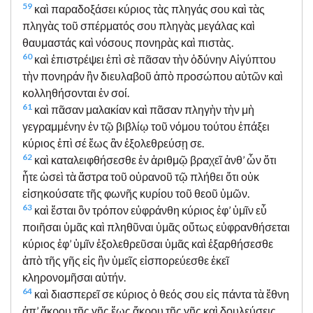
59
καὶ παραδοξάσει κύριος τὰς πληγάς σου καὶ τὰς
πληγὰς τοῦ σπέρματός σου πληγὰς μεγάλας καὶ
θαυμαστάς καὶ νόσους πονηρὰς καὶ πιστὰς.
60
καὶ ἐπιστρέψει ἐπὶ σὲ πᾶσαν τὴν ὀδύνην Αἰγύπτου
τὴν πονηράν ἣν διευλαβοῦ ἀπὸ προσώπου αὐτῶν καὶ
κολληθήσονται ἐν σοί.
61
καὶ πᾶσαν μαλακίαν καὶ πᾶσαν πληγὴν τὴν μὴ
γεγραμμένην ἐν τῷ βιβλίῳ τοῦ νόμου τούτου ἐπάξει
κύριος ἐπὶ σέ ἕως ἂν ἐξολεθρεύσῃ σε.
62
καὶ καταλειφθήσεσθε ἐν ἀριθμῷ βραχεῖ ἀνθ’ ὧν ὅτι
ἦτε ὡσεὶ τὰ ἄστρα τοῦ οὐρανοῦ τῷ πλήθει ὅτι οὐκ
εἰσηκούσατε τῆς φωνῆς κυρίου τοῦ θεοῦ ὑμῶν.
63
καὶ ἔσται ὃν τρόπον εὐφράνθη κύριος ἐφ’ ὑμῖν εὖ
ποιῆσαι ὑμᾶς καὶ πληθῦναι ὑμᾶς οὕτως εὐφρανθήσεται
κύριος ἐφ’ ὑμῖν ἐξολεθρεῦσαι ὑμᾶς καὶ ἐξαρθήσεσθε
ἀπὸ τῆς γῆς εἰς ἣν ὑμεῖς εἰσπορεύεσθε ἐκεῖ
κληρονομῆσαι αὐτήν.
64
καὶ διασπερεῖ σε κύριος ὁ θεός σου εἰς πάντα τὰ ἔθνη
ἀπ’ ἄκρου τῆς γῆς ἕως ἄκρου τῆς γῆς καὶ δουλεύσεις