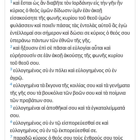
1
καὶ ἔσται ὡς ἂν διαβῆτε τὸν Ιορδάνην εἰς τὴν γῆν ἣν
κύριος ὁ θεὸς ὑμῶν δίδωσιν ὑμῖν ἐὰν ἀκοῇ
εἰσακούσητε τῆς φωνῆς κυρίου τοῦ θεοῦ ὑμῶν
φυλάσσειν καὶ ποιεῖν πάσας τὰς ἐντολὰς αὐτοῦ ἃς ἐγὼ
ἐντέλλομαί σοι σήμερον καὶ δώσει σε κύριος ὁ θεός σου
ὑπεράνω πάντων τῶν ἐθνῶν τῆς γῆς.
2
καὶ ἥξουσιν ἐπὶ σὲ πᾶσαι αἱ εὐλογίαι αὗται καὶ
εὑρήσουσίν σε ἐὰν ἀκοῇ ἀκούσῃς τῆς φωνῆς κυρίου
τοῦ θεοῦ σου.
3
εὐλογημένος σὺ ἐν πόλει καὶ εὐλογημένος σὺ ἐν
ἀγρῷ.
4
εὐλογημένα τὰ ἔκγονα τῆς κοιλίας σου καὶ τὰ γενήματα
τῆς γῆς σου τὰ βουκόλια τῶν βοῶν σου καὶ τὰ ποίμνια
τῶν προβάτων σου.
5
εὐλογημέναι αἱ ἀποθῆκαί σου καὶ τὰ ἐγκαταλείμματά
σου.
6
εὐλογημένος σὺ ἐν τῷ εἰσπορεύεσθαί σε καὶ
εὐλογημένος σὺ ἐν τῷ ἐκπορεύεσθαί σε.
7
παραδῷ κύριος ὁ θεός σου τοὺς ἐχθρούς σου τοὺς