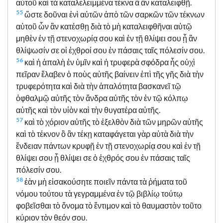
αὐτοῦ καὶ τὰ καταλελειμμένα τέκνα ἃ ἂν καταλειφθῇ.
55
ὥστε δοῦναι ἑνὶ αὐτῶν ἀπὸ τῶν σαρκῶν τῶν τέκνων
αὐτοῦ ὧν ἂν κατέσθῃ διὰ τὸ μὴ καταλειφθῆναι αὐτῷ
μηθὲν ἐν τῇ στενοχωρίᾳ σου καὶ ἐν τῇ θλίψει σου ᾗ ἂν
θλίψωσίν σε οἱ ἐχθροί σου ἐν πάσαις ταῖς πόλεσίν σου.
56
καὶ ἡ ἁπαλὴ ἐν ὑμῖν καὶ ἡ τρυφερὰ σφόδρα ἧς οὐχὶ
πεῖραν ἔλαβεν ὁ ποὺς αὐτῆς βαίνειν ἐπὶ τῆς γῆς διὰ τὴν
τρυφερότητα καὶ διὰ τὴν ἁπαλότητα βασκανεῖ τῷ
ὀφθαλμῷ αὐτῆς τὸν ἄνδρα αὐτῆς τὸν ἐν τῷ κόλπῳ
αὐτῆς καὶ τὸν υἱὸν καὶ τὴν θυγατέρα αὐτῆς.
57
καὶ τὸ χόριον αὐτῆς τὸ ἐξελθὸν διὰ τῶν μηρῶν αὐτῆς
καὶ τὸ τέκνον ὃ ἂν τέκῃ καταφάγεται γὰρ αὐτὰ διὰ τὴν
ἔνδειαν πάντων κρυφῇ ἐν τῇ στενοχωρίᾳ σου καὶ ἐν τῇ
θλίψει σου ᾗ θλίψει σε ὁ ἐχθρός σου ἐν πάσαις ταῖς
πόλεσίν σου.
58
ἐὰν μὴ εἰσακούσητε ποιεῖν πάντα τὰ ῥήματα τοῦ
νόμου τούτου τὰ γεγραμμένα ἐν τῷ βιβλίῳ τούτῳ
φοβεῖσθαι τὸ ὄνομα τὸ ἔντιμον καὶ τὸ θαυμαστὸν τοῦτο
κύριον τὸν θεόν σου.