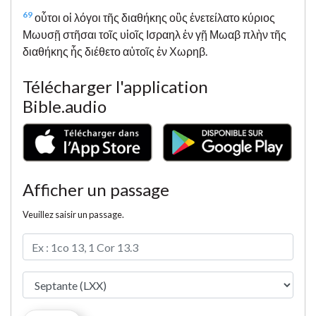
69
οὗτοι οἱ λόγοι τῆς διαθήκης οὓς ἐνετείλατο κύριος
Μωυσῇ στῆσαι τοῖς υἱοῖς Ισραηλ ἐν γῇ Μωαβ πλὴν τῆς
διαθήκης ἧς διέθετο αὐτοῖς ἐν Χωρηβ.
Télécharger l'application
Bible.audio
Afficher un passage
Veuillez saisir un passage.