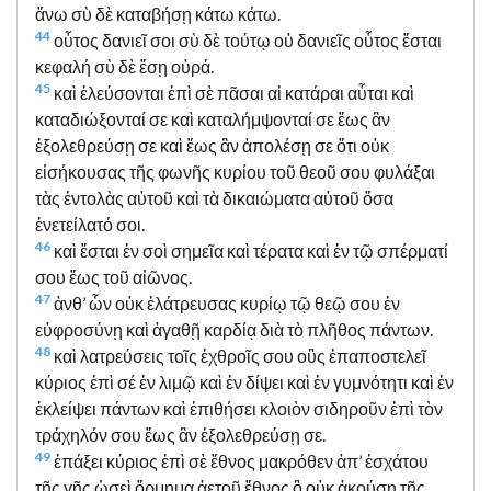
ἄνω σὺ δὲ καταβήσῃ κάτω κάτω.
44
οὗτος δανιεῖ σοι σὺ δὲ τούτῳ οὐ δανιεῖς οὗτος ἔσται
κεφαλή σὺ δὲ ἔσῃ οὐρά.
45
καὶ ἐλεύσονται ἐπὶ σὲ πᾶσαι αἱ κατάραι αὗται καὶ
καταδιώξονταί σε καὶ καταλήμψονταί σε ἕως ἂν
ἐξολεθρεύσῃ σε καὶ ἕως ἂν ἀπολέσῃ σε ὅτι οὐκ
εἰσήκουσας τῆς φωνῆς κυρίου τοῦ θεοῦ σου φυλάξαι
τὰς ἐντολὰς αὐτοῦ καὶ τὰ δικαιώματα αὐτοῦ ὅσα
ἐνετείλατό σοι.
46
καὶ ἔσται ἐν σοὶ σημεῖα καὶ τέρατα καὶ ἐν τῷ σπέρματί
σου ἕως τοῦ αἰῶνος.
47
ἀνθ’ ὧν οὐκ ἐλάτρευσας κυρίῳ τῷ θεῷ σου ἐν
εὐφροσύνῃ καὶ ἀγαθῇ καρδίᾳ διὰ τὸ πλῆθος πάντων.
48
καὶ λατρεύσεις τοῖς ἐχθροῖς σου οὓς ἐπαποστελεῖ
κύριος ἐπὶ σέ ἐν λιμῷ καὶ ἐν δίψει καὶ ἐν γυμνότητι καὶ ἐν
ἐκλείψει πάντων καὶ ἐπιθήσει κλοιὸν σιδηροῦν ἐπὶ τὸν
τράχηλόν σου ἕως ἂν ἐξολεθρεύσῃ σε.
49
ἐπάξει κύριος ἐπὶ σὲ ἔθνος μακρόθεν ἀπ’ ἐσχάτου
τῆς γῆς ὡσεὶ ὅρμημα ἀετοῦ ἔθνος ὃ οὐκ ἀκούσῃ τῆς