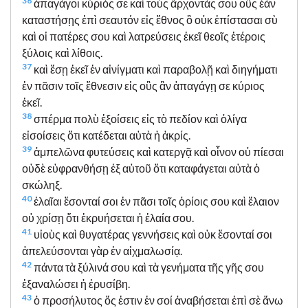
36
ἀπαγάγοι κύριός σε καὶ τοὺς ἄρχοντάς σου οὓς ἐὰν
καταστήσῃς ἐπὶ σεαυτόν εἰς ἔθνος ὃ οὐκ ἐπίστασαι σὺ
καὶ οἱ πατέρες σου καὶ λατρεύσεις ἐκεῖ θεοῖς ἑτέροις
ξύλοις καὶ λίθοις.
37
καὶ ἔσῃ ἐκεῖ ἐν αἰνίγματι καὶ παραβολῇ καὶ διηγήματι
ἐν πᾶσιν τοῖς ἔθνεσιν εἰς οὓς ἂν ἀπαγάγῃ σε κύριος
ἐκεῖ.
38
σπέρμα πολὺ ἐξοίσεις εἰς τὸ πεδίον καὶ ὀλίγα
εἰσοίσεις ὅτι κατέδεται αὐτὰ ἡ ἀκρίς.
39
ἀμπελῶνα φυτεύσεις καὶ κατεργᾷ καὶ οἶνον οὐ πίεσαι
οὐδὲ εὐφρανθήσῃ ἐξ αὐτοῦ ὅτι καταφάγεται αὐτὰ ὁ
σκώληξ.
40
ἐλαῖαι ἔσονταί σοι ἐν πᾶσι τοῖς ὁρίοις σου καὶ ἔλαιον
οὐ χρίσῃ ὅτι ἐκρυήσεται ἡ ἐλαία σου.
41
υἱοὺς καὶ θυγατέρας γεννήσεις καὶ οὐκ ἔσονταί σοι
ἀπελεύσονται γὰρ ἐν αἰχμαλωσίᾳ.
42
πάντα τὰ ξύλινά σου καὶ τὰ γενήματα τῆς γῆς σου
ἐξαναλώσει ἡ ἐρυσίβη.
43
ὁ προσήλυτος ὅς ἐστιν ἐν σοί ἀναβήσεται ἐπὶ σὲ ἄνω