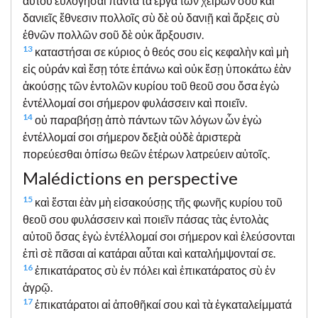
αὐτοῦ εὐλογῆσαι πάντα τὰ ἔργα τῶν χειρῶν σου καὶ
δανιεῖς ἔθνεσιν πολλοῖς σὺ δὲ οὐ δανιῇ καὶ ἄρξεις σὺ
ἐθνῶν πολλῶν σοῦ δὲ οὐκ ἄρξουσιν.
13
καταστήσαι σε κύριος ὁ θεός σου εἰς κεφαλὴν καὶ μὴ
εἰς οὐράν καὶ ἔσῃ τότε ἐπάνω καὶ οὐκ ἔσῃ ὑποκάτω ἐὰν
ἀκούσῃς τῶν ἐντολῶν κυρίου τοῦ θεοῦ σου ὅσα ἐγὼ
ἐντέλλομαί σοι σήμερον φυλάσσειν καὶ ποιεῖν.
14
οὐ παραβήσῃ ἀπὸ πάντων τῶν λόγων ὧν ἐγὼ
ἐντέλλομαί σοι σήμερον δεξιὰ οὐδὲ ἀριστερὰ
πορεύεσθαι ὀπίσω θεῶν ἑτέρων λατρεύειν αὐτοῖς.
Malédictions en perspective
15
καὶ ἔσται ἐὰν μὴ εἰσακούσῃς τῆς φωνῆς κυρίου τοῦ
θεοῦ σου φυλάσσειν καὶ ποιεῖν πάσας τὰς ἐντολὰς
αὐτοῦ ὅσας ἐγὼ ἐντέλλομαί σοι σήμερον καὶ ἐλεύσονται
ἐπὶ σὲ πᾶσαι αἱ κατάραι αὗται καὶ καταλήμψονταί σε.
16
ἐπικατάρατος σὺ ἐν πόλει καὶ ἐπικατάρατος σὺ ἐν
ἀγρῷ.
17
ἐπικατάρατοι αἱ ἀποθῆκαί σου καὶ τὰ ἐγκαταλείμματά