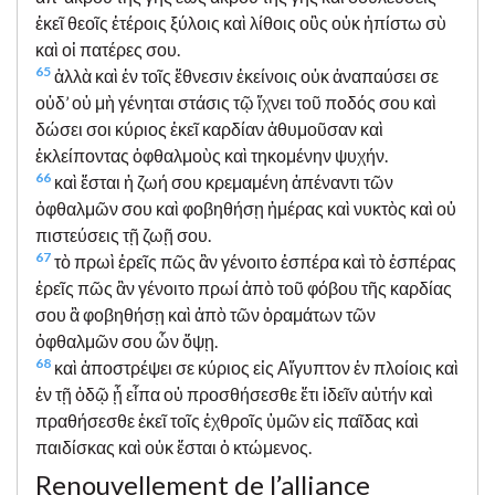
ἐκεῖ θεοῖς ἑτέροις ξύλοις καὶ λίθοις οὓς οὐκ ἠπίστω σὺ
καὶ οἱ πατέρες σου.
65
ἀλλὰ καὶ ἐν τοῖς ἔθνεσιν ἐκείνοις οὐκ ἀναπαύσει σε
οὐδ’ οὐ μὴ γένηται στάσις τῷ ἴχνει τοῦ ποδός σου καὶ
δώσει σοι κύριος ἐκεῖ καρδίαν ἀθυμοῦσαν καὶ
ἐκλείποντας ὀφθαλμοὺς καὶ τηκομένην ψυχήν.
66
καὶ ἔσται ἡ ζωή σου κρεμαμένη ἀπέναντι τῶν
ὀφθαλμῶν σου καὶ φοβηθήσῃ ἡμέρας καὶ νυκτὸς καὶ οὐ
πιστεύσεις τῇ ζωῇ σου.
67
τὸ πρωὶ ἐρεῖς πῶς ἂν γένοιτο ἑσπέρα καὶ τὸ ἑσπέρας
ἐρεῖς πῶς ἂν γένοιτο πρωί ἀπὸ τοῦ φόβου τῆς καρδίας
σου ἃ φοβηθήσῃ καὶ ἀπὸ τῶν ὁραμάτων τῶν
ὀφθαλμῶν σου ὧν ὄψῃ.
68
καὶ ἀποστρέψει σε κύριος εἰς Αἴγυπτον ἐν πλοίοις καὶ
ἐν τῇ ὁδῷ ᾗ εἶπα οὐ προσθήσεσθε ἔτι ἰδεῖν αὐτήν καὶ
πραθήσεσθε ἐκεῖ τοῖς ἐχθροῖς ὑμῶν εἰς παῖδας καὶ
παιδίσκας καὶ οὐκ ἔσται ὁ κτώμενος.
Renouvellement de l’alliance