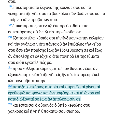
σου.
18
ἐπικατάρατα τὰ ἔκγονα τῆς κοιλίας σου καὶ τὰ
γενήματα τῆς γῆς σου τὰ βουκόλια τῶν βοῶν σου καὶ τὰ
ποίμνια τῶν προβάτων σου.
19
ἐπικατάρατος σὺ ἐν τῷ ἐκπορεύεσθαί σε καὶ
ἐπικατάρατος σὺ ἐν τῷ εἰσπορεύεσθαί σε.
20
ἐξαποστείλαι κύριός σοι τὴν ἔνδειαν καὶ τὴν ἐκλιμίαν
καὶ τὴν ἀνάλωσιν ἐπὶ πάντα οὗ ἂν ἐπιβάλῃς τὴν χεῖρά
σου ὅσα ἐὰν ποιήσῃς ἕως ἂν ἐξολεθρεύσῃ σε καὶ ἕως
ἂν ἀπολέσῃ σε ἐν τάχει διὰ τὰ πονηρὰ ἐπιτηδεύματά
σου διότι ἐγκατέλιπές με.
21
προσκολλήσαι κύριος εἰς σὲ τὸν θάνατον ἕως ἂν
ἐξαναλώσῃ σε ἀπὸ τῆς γῆς εἰς ἣν σὺ εἰσπορεύῃ ἐκεῖ
κληρονομῆσαι αὐτήν.
22
πατάξαι σε κύριος ἀπορίᾳ καὶ πυρετῷ καὶ ῥίγει καὶ
ἐρεθισμῷ καὶ φόνῳ καὶ ἀνεμοφθορίᾳ καὶ τῇ ὤχρᾳ καὶ
καταδιώξονταί σε ἕως ἂν ἀπολέσωσίν σε.
23
καὶ ἔσται σοι ὁ οὐρανὸς ὁ ὑπὲρ κεφαλῆς σου
χαλκοῦς καὶ ἡ γῆ ἡ ὑποκάτω σου σιδηρᾶ.