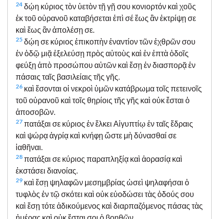
24
δῴη κύριος τὸν ὑετὸν τῇ γῇ σου κονιορτόν καὶ χοῦς
ἐκ τοῦ οὐρανοῦ καταβήσεται ἐπὶ σέ ἕως ἂν ἐκτρίψῃ σε
καὶ ἕως ἂν ἀπολέσῃ σε.
25
δῴη σε κύριος ἐπικοπὴν ἐναντίον τῶν ἐχθρῶν σου
ἐν ὁδῷ μιᾷ ἐξελεύσῃ πρὸς αὐτοὺς καὶ ἐν ἑπτὰ ὁδοῖς
φεύξῃ ἀπὸ προσώπου αὐτῶν καὶ ἔσῃ ἐν διασπορᾷ ἐν
πάσαις ταῖς βασιλείαις τῆς γῆς.
26
καὶ ἔσονται οἱ νεκροὶ ὑμῶν κατάβρωμα τοῖς πετεινοῖς
τοῦ οὐρανοῦ καὶ τοῖς θηρίοις τῆς γῆς καὶ οὐκ ἔσται ὁ
ἀποσοβῶν.
27
πατάξαι σε κύριος ἐν ἕλκει Αἰγυπτίῳ ἐν ταῖς ἕδραις
καὶ ψώρᾳ ἀγρίᾳ καὶ κνήφῃ ὥστε μὴ δύνασθαί σε
ἰαθῆναι.
28
πατάξαι σε κύριος παραπληξίᾳ καὶ ἀορασίᾳ καὶ
ἐκστάσει διανοίας.
29
καὶ ἔσῃ ψηλαφῶν μεσημβρίας ὡσεὶ ψηλαφήσαι ὁ
τυφλὸς ἐν τῷ σκότει καὶ οὐκ εὐοδώσει τὰς ὁδούς σου
καὶ ἔσῃ τότε ἀδικούμενος καὶ διαρπαζόμενος πάσας τὰς
ἡμέρας καὶ οὐκ ἔσται σοι ὁ βοηθῶν.