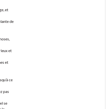
ge, et
plante de
choses,
rieux et
nes et
usqu’à ce
ez pas
el se
 le