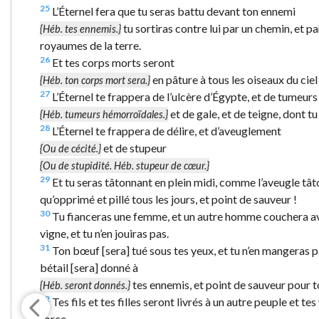
25
L’Éternel fera que tu seras battu devant ton ennemi
tu sortiras contre lui par un chemin, et pa
{Héb. tes ennemis.}
royaumes de la terre.
26
Et tes corps morts seront
en pâture à tous les oiseaux du ciel 
{Héb. ton corps mort sera.}
27
L’Éternel te frappera de l’ulcère d’Égypte, et de tumeurs
et de gale, et de teigne, dont tu
{Héb. tumeurs hémorroïdales.}
28
L’Éternel te frappera de délire, et d’aveuglement
et de stupeur
{Ou de cécité.}
{Ou de stupidité. Héb. stupeur de cœur.}
29
Et tu seras tâtonnant en plein midi, comme l’aveugle tâto
qu’opprimé et pillé tous les jours, et point de sauveur !
30
Tu fianceras une femme, et un autre homme couchera avec 
vigne, et tu n’en jouiras pas.
31
Ton bœuf [sera] tué sous tes yeux, et tu n’en mangeras pas
bétail [sera] donné à
tes ennemis, et point de sauveur pour to
{Héb. seront donnés.}
32
Tes fils et tes filles seront livrés à un autre peuple et t
force.