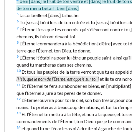
béni [dans] le fruit de ton ventre et [dans] le fruit de ton s
de ton menu bétail ; béni [dans]
5
ta corbeille et [dans] ta huche.
6
Tu [seras] béni lors de ton entrée et tu [seras] béni lors de
7
L’Éternel fera que tes ennemis, qui s’élèveront contre toi, 
chemins, ils fuiront devant toi.
8
L’Éternel commandera à la bénédiction [d’être] avec toi dan
terre que l’Éternel, ton Dieu, te donne.
9
L’Éternel t’établira pour lui être un peuple saint, ainsi qu
quand tu marcheras dans ses chemins.
10
Et tous les peuples de la terre verront que tu es appelé 
et ils te craindro
{Héb. que le nom de l’Éternel est appelé sur toi.}
11
Et l’Éternel te fera surabonder en biens, en [multipliant] le 
que l’Éternel a juré à tes pères de te donner.
12
L’Éternel ouvrira pour toi le ciel, son bon trésor, pour do
mains. Tu prêteras à beaucoup de nations, et toi, tu n’empr
13
Et l’Éternel te mettra à la tête, et non à la queue, et tu 
commandements de l’Éternel, ton Dieu, que je te commande 
14
et quand tu ne t’écarteras ni à droite ni à gauche de tou