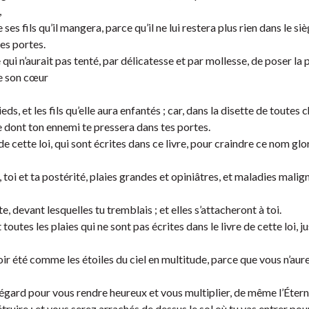
,
ses fils qu’il mangera, parce qu’il ne lui restera plus rien dans le siè
es portes.
 qui n’aurait pas tenté, par délicatesse et par mollesse, de poser la 
de son cœur
ieds, et les fils qu’elle aura enfantés ; car, dans la disette de toutes 
se dont ton ennemi te pressera dans tes portes.
e cette loi, qui sont écrites dans ce livre, pour craindre ce nom glo
, toi et ta postérité, plaies grandes et opiniâtres, et maladies malig
e, devant lesquelles tu tremblais ; et elles s’attacheront à toi.
 toutes les plaies qui ne sont pas écrites dans le livre de cette loi, j
r été comme les étoiles du ciel en multitude, parce que vous n’aur
e égard pour vous rendre heureux et vous multiplier, de même l’Étern
truire ; et vous serez arrachés de dessus le sol où tu vas entrer pour