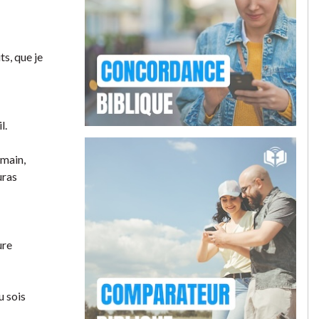
ts, que je
l.
 main,
uras
ure
u sois