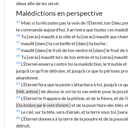
dieux afin de les servir.
Malédictions en perspective
15
Mais si tu n’écoutes pas la voix de l’Éternel, ton Dieu,
te commande aujourd’hui, il arrivera que toutes ces malédic
16
Tu [seras] maudit à la ville et tu [seras] maudit aux cham
17
maudit [dans] ta corbeille et [dans] ta huche ;
18
maudit [dans] le fruit de ton ventre et [dans] le fruit de 
19
Tu [seras] maudit lors de ton entrée et tu [seras] maudit 
20
L’Éternel enverra contre toi la malédiction, le trouble e
jusqu’à ce qu’il te détruise, et jusqu’à ce que tu périsses
abandonné.
21
L’Éternel fera que la peste s’attachera à toi, jusqu’à ce qu
de dessus le sol où tu vas entrer pour le possé
{Héb. achevé.}
22
L’Éternel te frappera de la phtisie, et de la fièvre, et de l
et de la pourriture des blés, e
{Ou brûlure par le vent d’orient.}
23
Le ciel, sur ta tête, sera d’airain, et la terre sous toi, [sera
24
L’Éternel donnera à ta terre de la poudre et de la poussière
détruit.