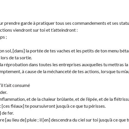
 pour prendre garde à pratiquer tous ses commandements et ses statu
tions viendront sur toi et t’atteindront :
ps ;
ton sol, [dans] la portée de tes vaches et les petits de ton menu bétai
lors de ta sortie.
t la réprobation dans toutes les entreprises auxquelles tu mettras la
 promptement, à cause de la méchanceté de tes actions, lorsque tu m’a
’il t’ait consumé
der.
’inflammation, et de la chaleur brûlante, et de l’épée, et de la flétriss
t [ces fléaux] te poursuivront jusqu’à ce que tu périsses.
] de fer.
 [au lieu de] pluie ; il [en] descendra du ciel sur toi jusqu’à ce que t