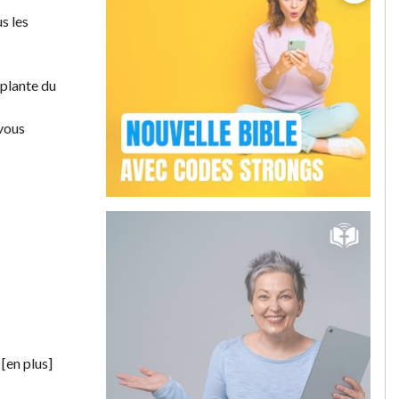
s les
 plante du
 vous
 [en plus]