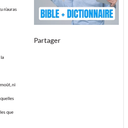
tu n’auras
Partager
 la
 moût, ni
xquelles
lles que