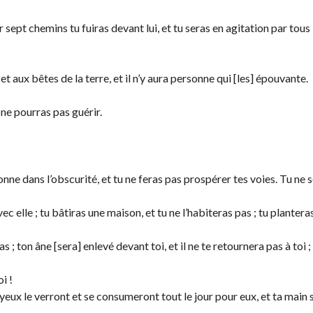
r sept chemins tu fuiras devant lui, et tu seras en agitation par tous 
et aux bêtes de la terre, et il n’y aura personne qui [les] épouvante.
 ne pourras pas guérir.
nne dans l’obscurité, et tu ne feras pas prospérer tes voies. Tu ne 
elle ; tu bâtiras une maison, et tu ne l’habiteras pas ; tu plantera
 ; ton âne [sera] enlevé devant toi, et il ne te retournera pas à toi 
i !
es yeux le verront et se consumeront tout le jour pour eux, et ta main 