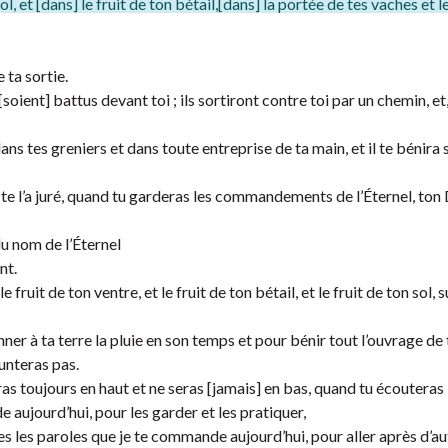
ol, et [dans] le fruit de ton bétail,[dans] la portée de tes vaches et l
 ta sortie.
[soient] battus devant toi ; ils sortiront contre toi par un chemin, et
s tes greniers et dans toute entreprise de ta main, et il te bénira s
’il te l’a juré, quand tu garderas les commandements de l’Éternel, ton 
du nom de l’Éternel
nt.
fruit de ton ventre, et le fruit de ton bétail, et le fruit de ton sol, s
nner à ta terre la pluie en son temps et pour bénir tout l’ouvrage de 
unteras pas.
seras toujours en haut et ne seras [jamais] en bas, quand tu écouteras 
aujourd’hui, pour les garder et les pratiquer,
tes les paroles que je te commande aujourd’hui, pour aller après d’au