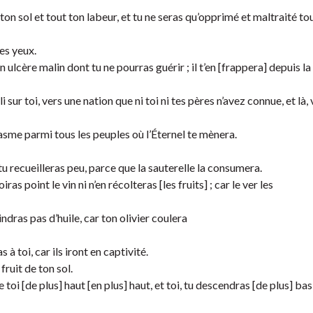
on sol et tout ton labeur, et tu ne seras qu’opprimé et maltraité tou
tes yeux.
n ulcère malin dont tu ne pourras guérir ; il t’en [frappera] depuis la
i sur toi, vers une nation que ni toi ni tes pères n’avez connue, et là,
sme parmi tous les peuples où l’Éternel te mènera.
recueilleras peu, parce que la sauterelle la consumera.
ras point le vin ni n’en récolteras [les fruits] ; car le ver les
indras pas d’huile, car ton olivier coulera
 à toi, car ils iront en captivité.
ruit de ton sol.
 toi [de plus] haut [en plus] haut, et toi, tu descendras [de plus] bas