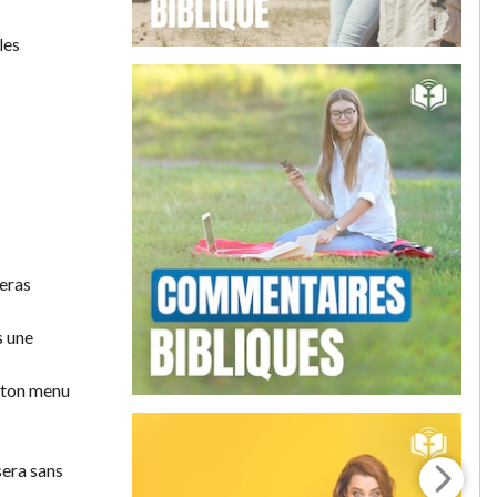
les
seras
s une
; ton menu
sera sans