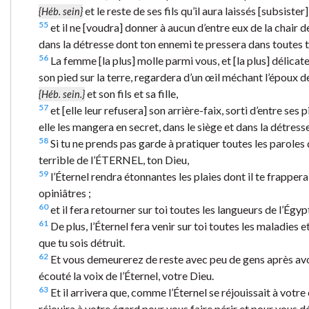
et le reste de ses fils qu’il aura laissés [subsister]
{Héb. sein}
55
et il ne [voudra] donner à aucun d’entre eux de la chair de 
dans la détresse dont ton ennemi te pressera dans toutes t
56
La femme [la plus] molle parmi vous, et [la plus] délicate
son pied sur la terre, regardera d’un œil méchant l’époux 
et son fils et sa fille,
{Héb. sein.}
57
et [elle leur refusera] son arrière-faix, sorti d’entre ses p
elle les mangera en secret, dans le siège et dans la détres
58
Si tu ne prends pas garde à pratiquer toutes les paroles d
terrible de l’ÉTERNEL, ton Dieu,
59
l’Éternel rendra étonnantes les plaies dont il te frappera
opiniâtres ;
60
et il fera retourner sur toi toutes les langueurs de l’Égypt
61
De plus, l’Éternel fera venir sur toi toutes les maladies et
que tu sois détruit.
62
Et vous demeurerez de reste avec peu de gens après avoi
écouté la voix de l’Éternel, votre Dieu.
63
Et il arrivera que, comme l’Éternel se réjouissait à votr
réjouira à votre égard pour vous faire périr et pour vous dé