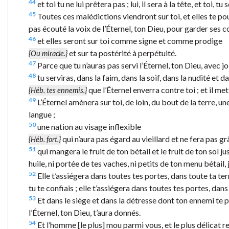
44
et toi tu ne lui prêtera pas ; lui, il sera à la tête, et toi, tu
45
Toutes ces malédictions viendront sur toi, et elles te pou
pas écouté la voix de l’Éternel, ton Dieu, pour garder ses
46
et elles seront sur toi comme signe et comme prodige
et sur ta postérité à perpétuité.
{Ou miracle.}
47
Parce que tu n’auras pas servi l’Éternel, ton Dieu, avec 
48
tu serviras, dans la faim, dans la soif, dans la nudité et 
que l’Éternel enverra contre toi ; et il mett
{Héb. tes ennemis.}
49
L’Éternel amènera sur toi, de loin, du bout de la terre, une
langue ;
50
une nation au visage inflexible
qui n’aura pas égard au vieillard et ne fera pas 
{Héb. fort.}
51
qui mangera le fruit de ton bétail et le fruit de ton sol ju
huile, ni portée de tes vaches, ni petits de ton menu bétail, ju
52
Elle t’assiégera dans toutes tes portes, dans toute ta te
tu te confiais ; elle t’assiégera dans toutes tes portes, dans
53
Et dans le siège et dans la détresse dont ton ennemi te pre
l’Éternel, ton Dieu, t’aura donnés.
54
Et l’homme [le plus] mou parmi vous, et le plus délicat 