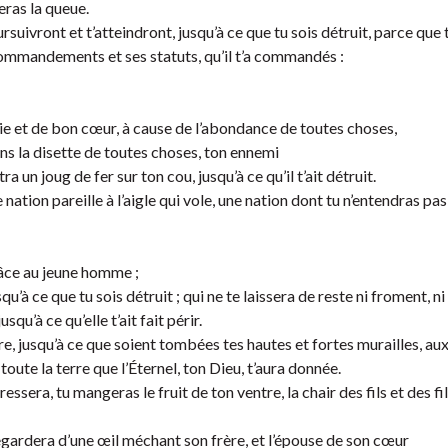
 seras la queue.
rsuivront et t’atteindront, jusqu’à ce que tu sois détruit, parce que 
 commandements et ses statuts, qu’il t’a commandés :
joie et de bon cœur, à cause de l’abondance de toutes choses,
dans la disette de toutes choses, ton ennemi
ra un joug de fer sur ton cou, jusqu’à ce qu’il t’ait détruit.
 nation pareille à l’aigle qui vole, une nation dont tu n’entendras pas
grâce au jeune homme ;
squ’à ce que tu sois détruit ; qui ne te laissera de reste ni froment, ni
squ’à ce qu’elle t’ait fait périr.
rre, jusqu’à ce que soient tombées tes hautes et fortes murailles, au
 toute la terre que l’Éternel, ton Dieu, t’aura donnée.
ssera, tu mangeras le fruit de ton ventre, la chair des fils et des fi
regardera d’une œil méchant son frère, et l’épouse de son cœur