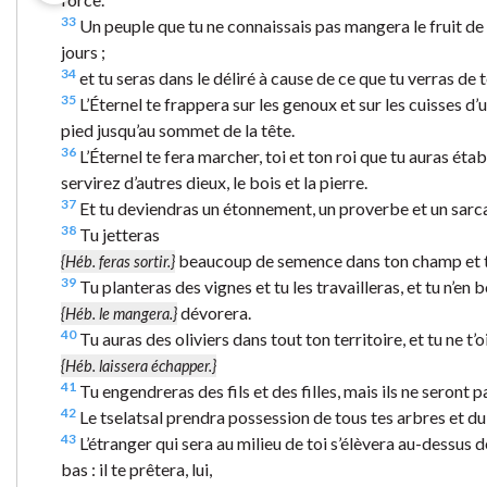
33
Un peuple que tu ne connaissais pas mangera le fruit de t
jours ;
34
et tu seras dans le déliré à cause de ce que tu verras de 
35
L’Éternel te frappera sur les genoux et sur les cuisses d’u
pied jusqu’au sommet de la tête.
36
L’Éternel te fera marcher, toi et ton roi que tu auras établ
servirez d’autres dieux, le bois et la pierre.
37
Et tu deviendras un étonnement, un proverbe et un sarca
38
Tu jetteras
beaucoup de semence dans ton champ et tu 
{Héb. feras sortir.}
39
Tu planteras des vignes et tu les travailleras, et tu n’en boi
dévorera.
{Héb. le mangera.}
40
Tu auras des oliviers dans tout ton territoire, et tu ne t’o
{Héb. laissera échapper.}
41
Tu engendreras des fils et des filles, mais ils ne seront pas
42
Le tselatsal prendra possession de tous tes arbres et du f
43
L’étranger qui sera au milieu de toi s’élèvera au-dessus de
bas : il te prêtera, lui,