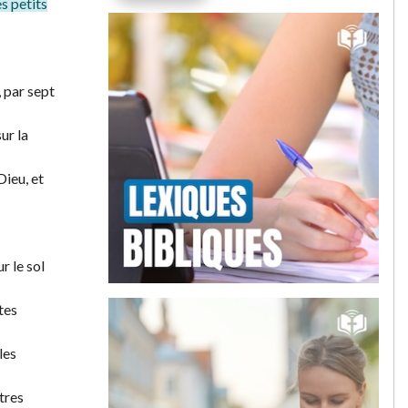
es petits
, par sept
ur la
Dieu, et
ur le sol
tes
les
tres