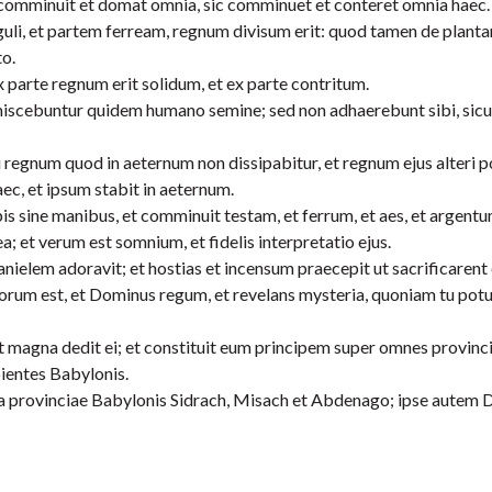
comminuit et domat omnia, sic comminuet et conteret omnia haec.
uli, et partem ferream, regnum divisum erit: quod tamen de plantar
to.
ex parte regnum erit solidum, et ex parte contritum.
iscebuntur quidem humano semine; sed non adhaerebunt sibi, sicu
 regnum quod in aeternum non dissipabitur, et regnum ejus alteri 
c, et ipsum stabit in aeternum.
s sine manibus, et comminuit testam, et ferrum, et aes, et argentu
 et verum est somnium, et fidelis interpretatio ejus.
elem adoravit; et hostias et incensum praecepit ut sacrificarent 
orum est, et Dominus regum, et revelans mysteria, quoniam tu potu
t magna dedit ei; et constituit eum principem super omnes provinc
ientes Babylonis.
era provinciae Babylonis Sidrach, Misach et Abdenago; ipse autem 