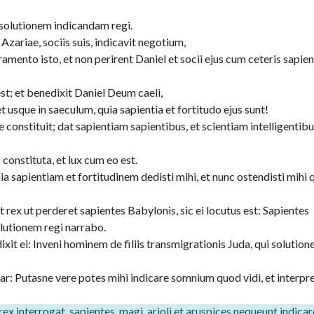
 solutionem indicandam regi.
zariae, sociis suis, indicavit negotium,
amento isto, et non perirent Daniel et socii ejus cum ceteris sapie
t; et benedixit Daniel Deum caeli,
 usque in saeculum, quia sapientia et fortitudo ejus sunt!
 constituit; dat sapientiam sapientibus, et scientiam intelligentib
 constituta, et lux cum eo est.
a sapientiam et fortitudinem dedisti mihi, et nunc ostendisti mihi 
rex ut perderet sapientes Babylonis, sic ei locutus est: Sapientes
olutionem regi narrabo.
xit ei: Inveni hominem de filiis transmigrationis Juda, qui solution
sar: Putasne vere potes mihi indicare somnium quod vidi, et interp
 interrogat, sapientes, magi, arioli et aruspices nequeunt indicare