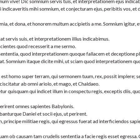
um vive! Dic somnium servis tuis, et interpretationem ejus indica
i indicaveritis mihi somnium, et conjecturam ejus, peribitis vos, et
mia, et dona, et honorem multum accipietis a me. Somnium igitur, e
servis suis, et interpretationem illius indicabimus.
scientes quod recesserit a me sermo.
s sententia, quod interpretationem quoque fallacem et deceptione 
at. Somnium itaque dicite mihi, ut sciam quod interpretationem qu
est homo super terram, qui sermonem tuum, rex, possit implere; s
citatur ab omni ariolo, et mago, et Chaldaeo.
etur quisquam qui indicet illum in conspectu regis, exceptis diis, q
 perirent omnes sapientes Babylonis.
anturque Daniel et socii ejus, ut perirent.
, principe militiae regis, qui egressus fuerat ad interficiendos sapi
quam ob causam tam crudelis sententia a facie regis esset egressa