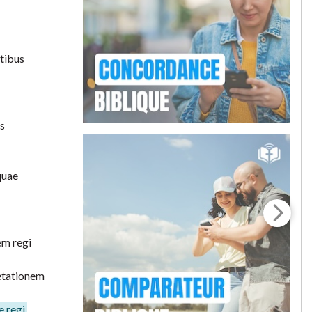
ntibus
us
quae
em regi
retationem
 regi.