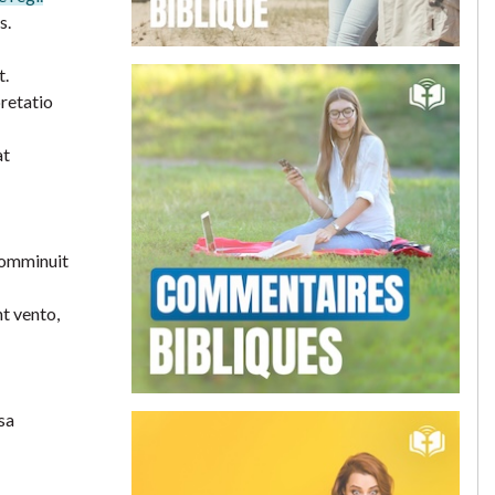
s.
t.
pretatio
at
 comminuit
nt vento,
sa