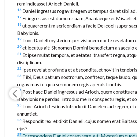
rem indicasset Arioch Danieli,
16
Daniel ingressus rogavit regem ut tempus daret sibi ad
17
Et ingressus est domum suam, Ananiaeque et Misaeli et A
18
ut quaererent misericordiam a facie Dei coeli super sacr
Babylonis.
19
Tunc Danieli mysterium per visionem nocte revelatum es
20
et locutus ait: Sit nomen Domini benedictum a saeculo et
21
Et ipse mutat tempora, et aetates; transfert regna, atque
disciplinam.
22
Ipse revelat profunda et abscondita, et novit in tenebris
23
Tibi, Deus patrum nostrorum, confiteor, teque laudo, qui
rogavimus te, quia sermonem regis aperuisti nobis.
24
Post haec Daniel ingressus ad Arioch, quem constituerat 
Babylonis ne perdas; introduc me in conspectu regis, et s
25
Tunc Arioch festinus introduxit Danielem ad regem, et di
annuntiet.
26
Respondit rex, et dixit Danieli, cujus nomen erat Baltas
ejus?
27
Et respondens Daniel coram rege, ait: Mysterium quod rex