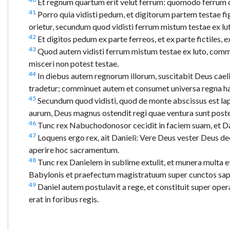
Et regnum quartum erit velut ferrum: quomodo ferrum 
41
Porro quia vidisti pedum, et digitorum partem testae fig
orietur, secundum quod vidisti ferrum mistum testae ex lu
42
Et digitos pedum ex parte ferreos, et ex parte fictiles, 
43
Quod autem vidisti ferrum mistum testae ex luto, comm
misceri non potest testae.
44
In diebus autem regnorum illorum, suscitabit Deus caeli
tradetur; comminuet autem et consumet universa regna hae
45
Secundum quod vidisti, quod de monte abscissus est lapi
aurum, Deus magnus ostendit regi quae ventura sunt postea;
46
Tunc rex Nabuchodonosor cecidit in faciem suam, et Dani
47
Loquens ergo rex, ait Danieli: Vere Deus vester Deus de
aperire hoc sacramentum.
48
Tunc rex Danielem in sublime extulit, et munera multa e
Babylonis et praefectum magistratuum super cunctos sap
49
Daniel autem postulavit a rege, et constituit super op
erat in foribus regis.