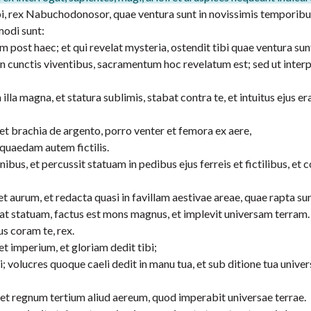
ibi, rex Nabuchodonosor, quae ventura sunt in novissimis temporibu
modi sunt:
um post haec; et qui revelat mysteria, ostendit tibi quae ventura sun
in cunctis viventibus, sacramentum hoc revelatum est; sed ut inter
illa magna, et statura sublimis, stabat contra te, et intuitus ejus er
t brachia de argento, porro venter et femora ex aere,
quaedam autem fictilis.
bus, et percussit statuam in pedibus ejus ferreis et fictilibus, et
et aurum, et redacta quasi in favillam aestivae areae, quae rapta su
erat statuam, factus est mons magnus, et implevit universam terram.
s coram te, rex.
et imperium, et gloriam dedit tibi;
i; volucres quoque caeli dedit in manu tua, et sub ditione tua univer
 et regnum tertium aliud aereum, quod imperabit universae terrae.