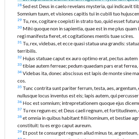
28
Sed est Deus in caelo revelans mysteria, qui indicavit t
Somnium tuum, et visiones capitis tui in cubili tuo hujusce
29
Tu, rex, cogitare coepisti in strato tuo, quid esset futur
30
Mihi quoque non in sapientia, quae est in me plus quam 
regi manifesta fieret, et cogitationes mentis tuae scires.
31
Tu, rex, videbas, et ecce quasi statua una grandis: statua 
terribilis.
32
Hujus statuae caput ex auro optimo erat, pectus autem e
33
tibiae autem ferreae; pedum quaedam pars erat ferrea, 
34
Videbas ita, donec abscissus est lapis de monte sine mani
cos.
35
Tunc contrita sunt pariter ferrum, testa, aes, argentum, 
nullusque locus inventus est eis; lapis autem, qui percuss
36
Hoc est somnium; intrepretationem quoque ejus dicemu
37
Tu rex regum es; et Deus caeli regnum, et fortitudinem, 
38
et omnia in quibus habitant filii hominum, et bestiae agr
constituit: tu es ergo caput aureum.
39
Et post te consurget regnum aliud minus te, argenteum,
40