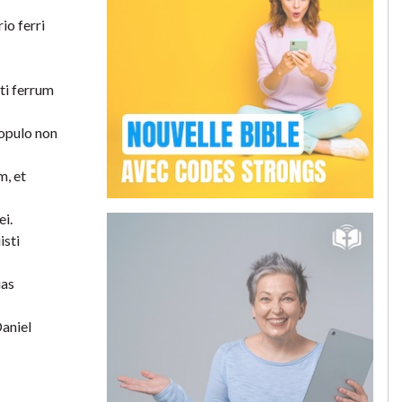
io ferri
ti ferrum
populo non
m, et
ei.
isti
ias
Daniel