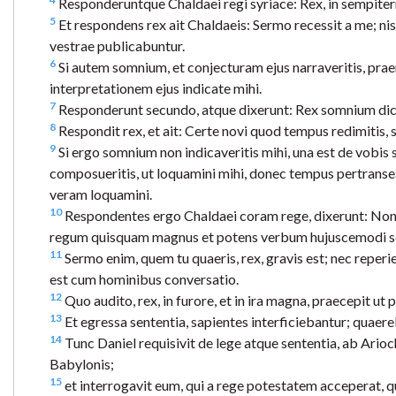
Responderuntque Chaldaei regi syriace: Rex, in sempitern
5
Et respondens rex ait Chaldaeis: Sermo recessit a me; nis
vestrae publicabuntur.
6
Si autem somnium, et conjecturam ejus narraveritis, prae
interpretationem ejus indicate mihi.
7
Responderunt secundo, atque dixerunt: Rex somnium dicat 
8
Respondit rex, et ait: Certe novi quod tempus redimitis, 
9
Si ergo somnium non indicaveritis mihi, una est de vobi
composueritis, ut loquamini mihi, donec tempus pertranse
veram loquamini.
10
Respondentes ergo Chaldaei coram rege, dixerunt: Non 
regum quisquam magnus et potens verbum hujuscemodi scis
11
Sermo enim, quem tu quaeris, rex, gravis est; nec reperi
est cum hominibus conversatio.
12
Quo audito, rex, in furore, et in ira magna, praecepit ut
13
Et egressa sententia, sapientes interficiebantur; quaereb
14
Tunc Daniel requisivit de lege atque sententia, ab Arioch
Babylonis;
15
et interrogavit eum, qui a rege potestatem acceperat, 