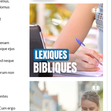
bimus.
 domus
t
plenam
oque ejus
ed neque
uorum non
entes
. Cum ergo