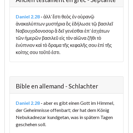
Daniel 2.28
-
ἀλλ’ ἔστι θεὸς ἐν οὐρανῷ
ἀνακαλύπτων μυστήρια ὃς ἐδήλωσε τῷ βασιλεῖ
Ναβουχοδονοσορ ἃ δεῖ γενέσθαι ἐπ’ ἐσχάτων
τῶν ἡμερῶν βασιλεῦ εἰς τὸν αἰῶνα ζῆθι τὸ
ἐνύπνιον καὶ τὸ ὅραμα τῆς κεφαλῆς σου ἐπὶ τῆς
κοίτης σου τοῦτό ἐστι.
Bible en allemand - Schlachter
Daniel 2.28
-
aber es gibt einen Gott im Himmel,
der Geheimnisse offenbart; der hat dem König
Nebukadnezar kundgetan, was in spätern Tagen
geschehen soll.