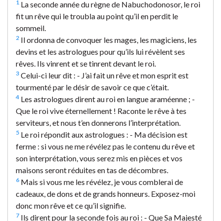
1
La seconde année du règne de Nabuchodonosor, le roi
fit un rêve qui le troubla au point qu’il en perdit le
sommeil.
2
Il ordonna de convoquer les mages, les magiciens, les
devins et les astrologues pour qu’ils lui révèlent ses
rêves. Ils vinrent et se tinrent devant le roi.
3
Celui-ci leur dit : - J’ai fait un rêve et mon esprit est
tourmenté par le désir de savoir ce que c’était.
4
Les astrologues dirent au roi en langue araméenne ; -
Que le roi vive éternellement ! Raconte le rêve à tes
serviteurs, et nous t’en donnerons l’interprétation.
5
Le roi répondit aux astrologues : - Ma décision est
ferme : si vous ne me révélez pas le contenu du rêve et
son interprétation, vous serez mis en pièces et vos
maisons seront réduites en tas de décombres.
6
Mais si vous me les révélez, je vous comblerai de
cadeaux, de dons et de grands honneurs. Exposez-moi
donc mon rêve et ce qu’il signifie.
7
Ils dirent pour la seconde fois au roi : - Que Sa Majesté