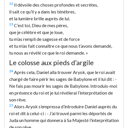
22
Il dévoile des choses profondes et secrètes,
il sait ce qu’il y a dans les ténèbres,
et la lumière brille auprès de lui.
23
C’est toi, Dieu de mes pères,
que je célèbre et que je loue,
tu m’as rempli de sagesse et de force
et tu m’as fait connaître ce que nous t’avons demandé,
tu nous as révélé ce que le roi demande. »
Le colosse aux pieds d’argile
24
Après cela, Daniel alla trouver Aryok, que le roi avait
chargé de faire périr les sages de Babylone et il lui dit : -
Ne fais pas mourir les sages de Babylone. Introduis-moi
en présence du roi et je lui révélerai l’interprétation de
son rêve.
25
Alors Aryok s’empressa d’introduire Daniel auprès du
roi et dit à celui-ci : - J’ai trouvé parmi les déportés de
Juda un homme qui donnera à Sa Majesté l’interprétation
de son rêve.