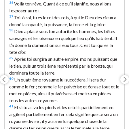
36
Voilà ton rêve. Quant à ce qu’il signifie, nous allons
l’exposer au roi.
37
Toi, ô roi, tu es le roi des rois, à qui le Dieu des cieux a
donné la royauté, la puissance, la force et la gloire.
38
Dieu a placé sous ton autorité les hommes, les bêtes
sauvages et les oiseaux en quelque lieu qu’ils habitent. Il
t’a donné la domination sur eux tous. C’est toi qui es la
tête d’or.
39
Après toi surgira un autre empire, moins puissant que
le tien, puis un troisième représenté par le bronze, qui
dominera toute la terre.
40
Un quatrième royaume lui succédera, il sera dur
comme le fer ; comme le fer pulvérise et écrase tout et le
met en pièces, ainsi il pulvérisera et mettra en pièces
tous les autres royaumes.
41
Et si tu as vu les pieds et les orteils partiellement en
argile et partiellement en fer, cela signifie que ce sera un
royaume divisé ; il y aura en lui quelque chose de la
dureté du fer, selon que tu as vu le fer mêlé à la terre