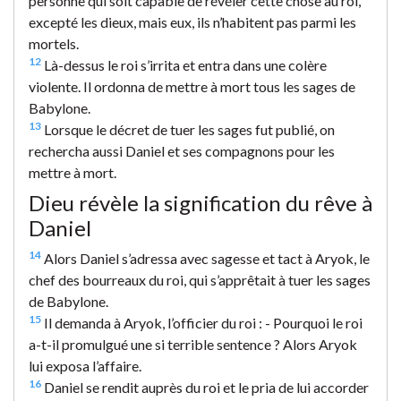
personne qui soit capable de révéler cette chose au roi,
excepté les dieux, mais eux, ils n’habitent pas parmi les
mortels.
12
Là-dessus le roi s’irrita et entra dans une colère
violente. Il ordonna de mettre à mort tous les sages de
Babylone.
13
Lorsque le décret de tuer les sages fut publié, on
rechercha aussi Daniel et ses compagnons pour les
mettre à mort.
Dieu révèle la signification du rêve à
Daniel
14
Alors Daniel s’adressa avec sagesse et tact à Aryok, le
chef des bourreaux du roi, qui s’apprêtait à tuer les sages
de Babylone.
15
Il demanda à Aryok, l’officier du roi : - Pourquoi le roi
a-t-il promulgué une si terrible sentence ? Alors Aryok
lui exposa l’affaire.
16
Daniel se rendit auprès du roi et le pria de lui accorder