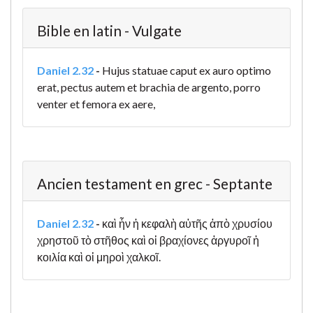
Bible en latin - Vulgate
Daniel 2.32
-
Hujus statuae caput ex auro optimo
erat, pectus autem et brachia de argento, porro
venter et femora ex aere,
Ancien testament en grec - Septante
Daniel 2.32
-
καὶ ἦν ἡ κεφαλὴ αὐτῆς ἀπὸ χρυσίου
χρηστοῦ τὸ στῆθος καὶ οἱ βραχίονες ἀργυροῖ ἡ
κοιλία καὶ οἱ μηροὶ χαλκοῖ.