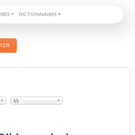
RES
DICTIONNAIRES
STER
15