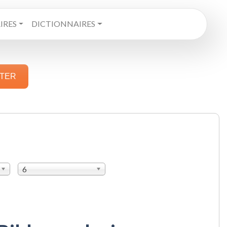
RES
DICTIONNAIRES
STER
6