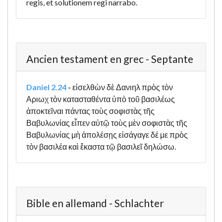
regis, et solutionem regi narrabo.
Ancien testament en grec - Septante
Daniel 2.24
-
εἰσελθὼν δὲ Δανιηλ πρὸς τὸν
Αριωχ τὸν κατασταθέντα ὑπὸ τοῦ βασιλέως
ἀποκτεῖναι πάντας τοὺς σοφιστὰς τῆς
Βαβυλωνίας εἶπεν αὐτῷ τοὺς μὲν σοφιστὰς τῆς
Βαβυλωνίας μὴ ἀπολέσῃς εἰσάγαγε δέ με πρὸς
τὸν βασιλέα καὶ ἕκαστα τῷ βασιλεῖ δηλώσω.
Bible en allemand - Schlachter