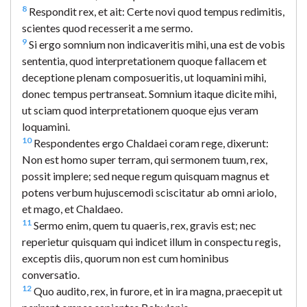
8
Respondit rex, et ait: Certe novi quod tempus redimitis,
scientes quod recesserit a me sermo.
9
Si ergo somnium non indicaveritis mihi, una est de vobis
sententia, quod interpretationem quoque fallacem et
deceptione plenam composueritis, ut loquamini mihi,
donec tempus pertranseat. Somnium itaque dicite mihi,
ut sciam quod interpretationem quoque ejus veram
loquamini.
10
Respondentes ergo Chaldaei coram rege, dixerunt:
Non est homo super terram, qui sermonem tuum, rex,
possit implere; sed neque regum quisquam magnus et
potens verbum hujuscemodi sciscitatur ab omni ariolo,
et mago, et Chaldaeo.
11
Sermo enim, quem tu quaeris, rex, gravis est; nec
reperietur quisquam qui indicet illum in conspectu regis,
exceptis diis, quorum non est cum hominibus
conversatio.
12
Quo audito, rex, in furore, et in ira magna, praecepit ut