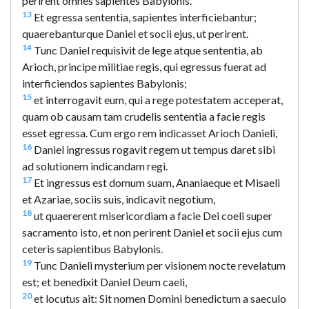
perirent omnes sapientes Babylonis.
13
Et egressa sententia, sapientes interficiebantur;
quaerebanturque Daniel et socii ejus, ut perirent.
14
Tunc Daniel requisivit de lege atque sententia, ab
Arioch, principe militiae regis, qui egressus fuerat ad
interficiendos sapientes Babylonis;
15
et interrogavit eum, qui a rege potestatem acceperat,
quam ob causam tam crudelis sententia a facie regis
esset egressa. Cum ergo rem indicasset Arioch Danieli,
16
Daniel ingressus rogavit regem ut tempus daret sibi
ad solutionem indicandam regi.
17
Et ingressus est domum suam, Ananiaeque et Misaeli
et Azariae, sociis suis, indicavit negotium,
18
ut quaererent misericordiam a facie Dei coeli super
sacramento isto, et non perirent Daniel et socii ejus cum
ceteris sapientibus Babylonis.
19
Tunc Danieli mysterium per visionem nocte revelatum
est; et benedixit Daniel Deum caeli,
20
et locutus ait: Sit nomen Domini benedictum a saeculo