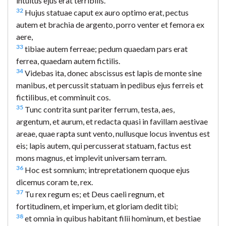
intuitus ejus erat terribilis.
32
Hujus statuae caput ex auro optimo erat, pectus
autem et brachia de argento, porro venter et femora ex
aere,
33
tibiae autem ferreae; pedum quaedam pars erat
ferrea, quaedam autem fictilis.
34
Videbas ita, donec abscissus est lapis de monte sine
manibus, et percussit statuam in pedibus ejus ferreis et
fictilibus, et comminuit cos.
35
Tunc contrita sunt pariter ferrum, testa, aes,
argentum, et aurum, et redacta quasi in favillam aestivae
areae, quae rapta sunt vento, nullusque locus inventus est
eis; lapis autem, qui percusserat statuam, factus est
mons magnus, et implevit universam terram.
36
Hoc est somnium; intrepretationem quoque ejus
dicemus coram te, rex.
37
Tu rex regum es; et Deus caeli regnum, et
fortitudinem, et imperium, et gloriam dedit tibi;
38
et omnia in quibus habitant filii hominum, et bestiae