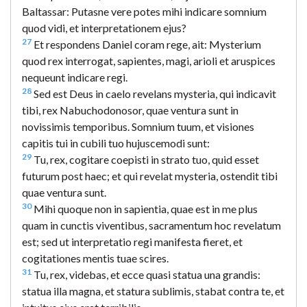
Baltassar: Putasne vere potes mihi indicare somnium
quod vidi, et interpretationem ejus?
27
Et respondens Daniel coram rege, ait: Mysterium
quod rex interrogat, sapientes, magi, arioli et aruspices
nequeunt indicare regi.
28
Sed est Deus in caelo revelans mysteria, qui indicavit
tibi, rex Nabuchodonosor, quae ventura sunt in
novissimis temporibus. Somnium tuum, et visiones
capitis tui in cubili tuo hujuscemodi sunt:
29
Tu, rex, cogitare coepisti in strato tuo, quid esset
futurum post haec; et qui revelat mysteria, ostendit tibi
quae ventura sunt.
30
Mihi quoque non in sapientia, quae est in me plus
quam in cunctis viventibus, sacramentum hoc revelatum
est; sed ut interpretatio regi manifesta fieret, et
cogitationes mentis tuae scires.
31
Tu, rex, videbas, et ecce quasi statua una grandis:
statua illa magna, et statura sublimis, stabat contra te, et