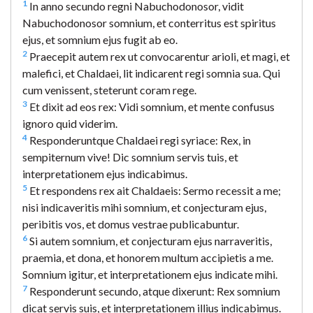
1
In anno secundo regni Nabuchodonosor, vidit
Nabuchodonosor somnium, et conterritus est spiritus
ejus, et somnium ejus fugit ab eo.
2
Praecepit autem rex ut convocarentur arioli, et magi, et
malefici, et Chaldaei, lit indicarent regi somnia sua. Qui
cum venissent, steterunt coram rege.
3
Et dixit ad eos rex: Vidi somnium, et mente confusus
ignoro quid viderim.
4
Responderuntque Chaldaei regi syriace: Rex, in
sempiternum vive! Dic somnium servis tuis, et
interpretationem ejus indicabimus.
5
Et respondens rex ait Chaldaeis: Sermo recessit a me;
nisi indicaveritis mihi somnium, et conjecturam ejus,
peribitis vos, et domus vestrae publicabuntur.
6
Si autem somnium, et conjecturam ejus narraveritis,
praemia, et dona, et honorem multum accipietis a me.
Somnium igitur, et interpretationem ejus indicate mihi.
7
Responderunt secundo, atque dixerunt: Rex somnium
dicat servis suis, et interpretationem illius indicabimus.