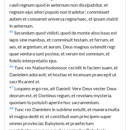
caeli regnum quod in aeternum non dissipabitur, et
regnum ejus alteri populo non tradetur; comminuet
autem et consumet universa regna haec, et ipsum stabit
in aeternum.
45
Secundum quod vidisti, quod de monte abscissus est
lapis sine manibus, et comminuit testam, et ferrum, et
aes, et argentum, et aurum, Deus magnus ostendit regi
quae ventura sunt postea; et verum est somnium, et
fidelis interpretatio ejus.
46
Tunc rex Nabuchodonosor cecidit in faciem suam, et
Danielem adoravit; et hostias et incensum praecepit ut
sacrificarent ei.
47
Loquens ergo rex, ait Danieli: Vere Deus vester Deus
deorum est, et Dominus regum, et revelans mysteria,
quoniam tu potuisti aperire hoc sacramentum.
48
Tunc rex Danielem in sublime extulit, et munera multa
et magna dedit ei; et constituit eum principem super
omnes provincias Babylonis et praefectum