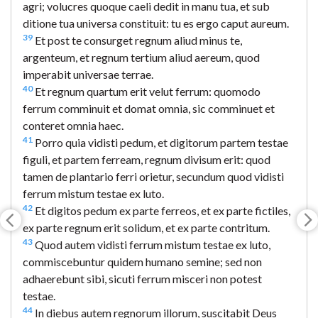
agri; volucres quoque caeli dedit in manu tua, et sub
ditione tua universa constituit: tu es ergo caput aureum.
39
Et post te consurget regnum aliud minus te,
argenteum, et regnum tertium aliud aereum, quod
imperabit universae terrae.
40
Et regnum quartum erit velut ferrum: quomodo
ferrum comminuit et domat omnia, sic comminuet et
conteret omnia haec.
41
Porro quia vidisti pedum, et digitorum partem testae
figuli, et partem ferream, regnum divisum erit: quod
tamen de plantario ferri orietur, secundum quod vidisti
ferrum mistum testae ex luto.
42
Et digitos pedum ex parte ferreos, et ex parte fictiles,
ex parte regnum erit solidum, et ex parte contritum.
43
Quod autem vidisti ferrum mistum testae ex luto,
commiscebuntur quidem humano semine; sed non
adhaerebunt sibi, sicuti ferrum misceri non potest
testae.
44
In diebus autem regnorum illorum, suscitabit Deus