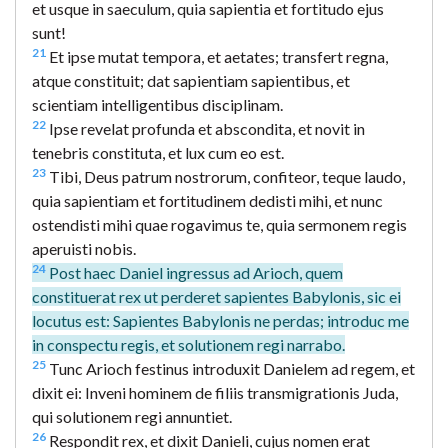
et usque in saeculum, quia sapientia et fortitudo ejus
sunt!
21
Et ipse mutat tempora, et aetates; transfert regna,
atque constituit; dat sapientiam sapientibus, et
scientiam intelligentibus disciplinam.
22
Ipse revelat profunda et abscondita, et novit in
tenebris constituta, et lux cum eo est.
23
Tibi, Deus patrum nostrorum, confiteor, teque laudo,
quia sapientiam et fortitudinem dedisti mihi, et nunc
ostendisti mihi quae rogavimus te, quia sermonem regis
aperuisti nobis.
24
Post haec Daniel ingressus ad Arioch, quem
constituerat rex ut perderet sapientes Babylonis, sic ei
locutus est: Sapientes Babylonis ne perdas; introduc me
in conspectu regis, et solutionem regi narrabo.
25
Tunc Arioch festinus introduxit Danielem ad regem, et
dixit ei: Inveni hominem de filiis transmigrationis Juda,
qui solutionem regi annuntiet.
26
Respondit rex, et dixit Danieli, cujus nomen erat