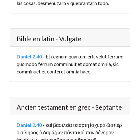
las cosas, desmenuzará y quebrantará todo.
Bible en latin - Vulgate
Daniel 2.40
-
Et regnum quartum erit velut ferrum:
quomodo ferrum comminuit et domat omnia, sic
comminuet et conteret omnia haec.
Ancien testament en grec - Septante
Daniel 2.40
-
καὶ βασιλεία τετάρτη ἰσχυρὰ ὥσπερ
ὁ σίδηρος ὁ δαμάζων πάντα καὶ πᾶν δένδρον
ἐκκόπτων καὶ σεισθήσεται πᾶσα ἡ γῆ.