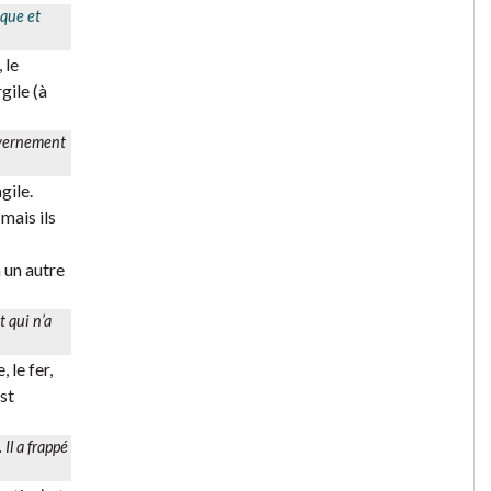
ique et
 le
gile (à
uvernement
gile.
 mais ils
 un autre
 qui n’a
 le fer,
est
Il a frappé