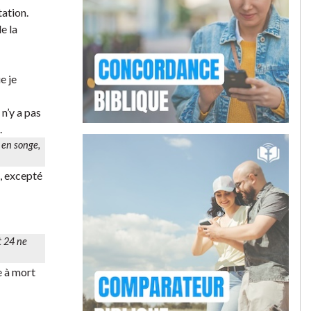
tation.
e la
e je
 n’y a pas
.
 en songe,
e, excepté
t 24 ne
e à mort