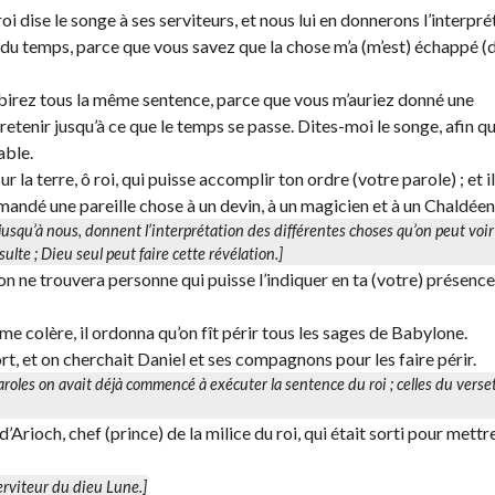
roi dise le songe à ses serviteurs, et nous lui en donnerons l’interpré
 du temps, parce que vous savez que la chose m’a (m’est) échappé (d
ubirez tous la même sentence, parce que vous m’auriez donné une
etenir jusqu’à ce que le temps se passe. Dites-moi le songe, afin qu
able.
 la terre, ô roi, qui puisse accomplir ton ordre (votre parole) ; et il
demandé une pareille chose à un devin, à un magicien et à un Chaldéen
jusqu’à nous, donnent l’interprétation des différentes choses qu’on peut voir
ulte ; Dieu seul peut faire cette révélation.]
t on ne trouvera personne qui puisse l’indiquer en ta (votre) présenc
ême colère, il ordonna qu’on fît périr tous les sages de Babylone.
t, et on cherchait Daniel et ses compagnons pour les faire périr.
aroles on avait déjà commencé à exécuter la sentence du roi ; celles du verse
’Arioch, chef (prince) de la milice du roi, qui était sorti pour mettr
serviteur du dieu Lune.]