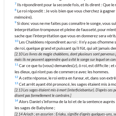
7
Ils répondirent pour la seconde fois, et ils dirent : Que le 
8
Le roi répondit : Je vois bien que vous cherchez à gagner
mémoire).
9
Si donc vous ne me faites pas connaître le songe, vous s
interprétation trompeuse et pleine de fausseté, pour m’entr
sache que l’interprétation que vous en donnerez sera vérit
10
Les Chaldéens répondirent au roi : Il n’y a pas d’homme sur
de roi, quelque grand et puissant qu’il fût, qui ait jamais 
[2.10 Les livres de magie chaldéens, dont plusieurs sont parvenus 
mais ils ne peuvent apprendre quel a été le songe sur lequel on cons
11
Car ce que tu (vous) demandes(z), ô roi, est difficile ; e
les dieux, qui n’ont pas de commerce avec les hommes.
12
A cette réponse, le roi entra en fureur, et, dans son extr
13
Cet arrêt ayant été prononcé, les sages étaient mis à mor
[2.13
Les sages étaient mis à mort (interficiebantur).
D’après ces p
disent pas formellement le contraire.]
14
Alors Daniel s’informa de la loi et de la sentence auprès d
les sages de Babylone ;
[2.14
Arioch
; en assyrien : Eriaku, signifie d’après quelques-uns, 