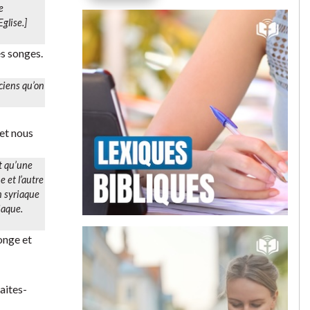
e
glise.]
es songes.
iciens qu’on
 et nous
t qu’une
e et l’autre
 syriaque
iaque.
onge et
aites-