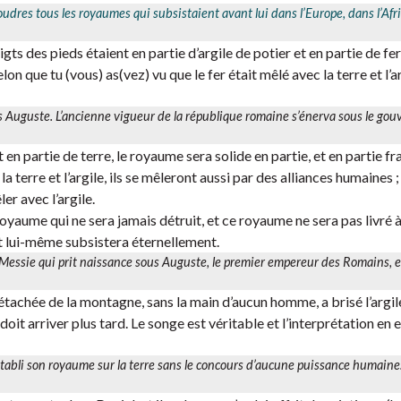
poudres tous les royaumes qui subsistaient avant lui dans l’Europe, dans l’Afr
ts des pieds étaient en partie d’argile de potier et en partie de fer,
on que tu (vous) as(vez) vu que le fer était mêlé avec la terre et l’ar
is Auguste. L’ancienne vigueur de la république romaine s’énerva sous le go
en partie de terre, le royaume sera solide en partie, et en partie fra
 terre et l’argile, ils se mêleront aussi par des alliances humaines ;
r avec l’argile.
oyaume qui ne sera jamais détruit, et ce royaume ne sera pas livré à
et lui-même subsistera éternellement.
u Messie qui prit naissance sous Auguste, le premier empereur des Romains, et
tachée de la montagne, sans la main d’aucun homme, a brisé l’argile,
qui doit arriver plus tard. Le songe est véritable et l’interprétation en 
a établi son royaume sur la terre sans le concours d’aucune puissance humaine. 