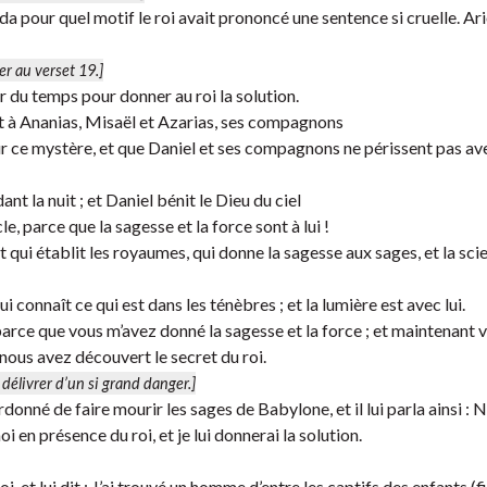
da pour quel motif le roi avait prononcé une sentence si cruelle. Ar
er au verset 19.]
er du temps pour donner au roi la solution.
ait à Ananias, Misaël et Azarias, ses compagnons
sur ce mystère, et que Daniel et ses compagnons ne périssent pas av
nt la nuit ; et Daniel bénit le Dieu du ciel
le, parce que la sagesse et la force sont à lui !
et qui établit les royaumes, qui donne la sagesse aux sages, et la sci
i connaît ce qui est dans les ténèbres ; et la lumière est avec lui.
 parce que vous m’avez donné la sagesse et la force ; et maintenant 
ous avez découvert le secret du roi.
délivrer d’un si grand danger.]
rdonné de faire mourir les sages de Babylone, et il lui parla ainsi : 
 en présence du roi, et je lui donnerai la solution.
t lui dit : J’ai trouvé un homme d’entre les captifs des enfants (fi