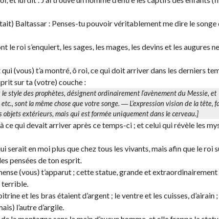
tait) Baltassar : Penses-tu pouvoir véritablement me dire le songe q
t le roi s’enquiert, les sages, les mages, les devins et les augures 
 qui (vous) t’a montré, ô roi, ce qui doit arriver dans les derniers te
sprit sur ta (votre) couche :
s le style des prophètes, désignent ordinairement l’avènement du Messie, et
, etc., sont la même chose que
votre songe
. ― L’expression
vision de la tête
, 
des objets extérieurs, mais qui est formée uniquement dans le cerveau.]
e qui devait arriver après ce temps-ci ; et celui qui révèle les my
i serait en moi plus que chez tous les vivants, mais afin que le roi s
les pensées de ton esprit.
mmense (vous) t’apparut ; cette statue, grande et extraordinairement
 terrible.
itrine et les bras étaient d’argent ; le ventre et les cuisses, d’airain ;
ais) l’autre d’argile.
 de la montagne sans la main d’aucun homme, et elle frappa la statu