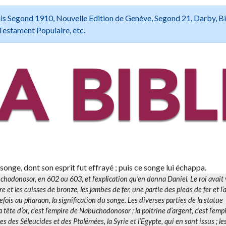
 Louis Segond 1910, Nouvelle Edition de Genève, Segond 21, Darby, B
Testament Populaire, etc.
ge, dont son esprit fut effrayé ; puis ce songe lui échappa.
chodonosor, en 602 ou 603, et l’explication qu’en donna Daniel. Le roi avait
ntre et les cuisses de bronze, les jambes de fer, une partie des pieds de fer et l’
efois au pharaon, la signification du songe. Les diverses parties de la statue
tête d’or, c’est l’empire de Nabuchodonosor ; la poitrine d’argent, c’est l’em
es des Séleucides et des Ptolémées, la Syrie et l’Egypte, qui en sont issus ; l