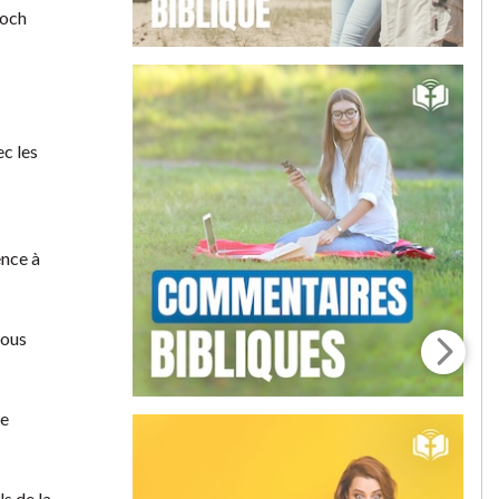
ioch
ec les
ence à
vous
Ne
ls de la