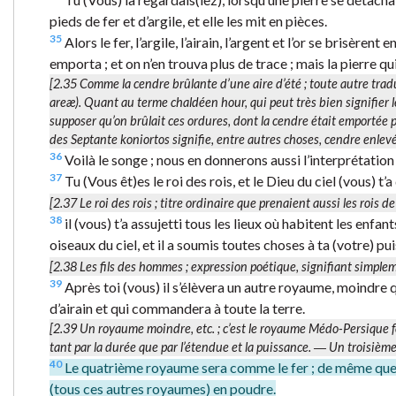
pieds de fer et d’argile, et elle les mit en pièces.
35
Alors le fer, l’argile, l’airain, l’argent et l’or se brisère
emporta ; et on n’en trouva plus de trace ; mais la pierre q
[2.35
Comme la cendre brûlante d’une aire d’été
; toute autre trad
areæ
). Quant au terme chaldéen
hour
, qui peut très bien signifier
supposer qu’on brûlait ces ordures, dont la cendre était emportée par
des Septante
koniortos
signifie, entre autres choses,
cendre enlevé
36
Voilà le songe ; nous en donnerons aussi l’interprétation 
37
Tu (Vous êt)es le roi des rois, et le Dieu du ciel (vous) t’a
[2.37
Le roi des rois
; titre ordinaire que prenaient aussi les rois 
38
il (vous) t’a assujetti tous les lieux où habitent les enfa
oiseaux du ciel, et il a soumis toutes choses à ta (votre) puis
[2.38
Les fils des hommes
; expression poétique, signifiant simple
39
Après toi (vous) il s’élèvera un autre royaume, moindre qu
d’airain et qui commandera à toute la terre.
[2.39
Un royaume moindre
, etc. ; c’est le royaume Médo-Persique
tant par la durée que par l’étendue et la puissance. ―
Un troisièm
40
Le quatrième royaume sera comme le fer ; de même que le 
(tous ces autres royaumes) en poudre.