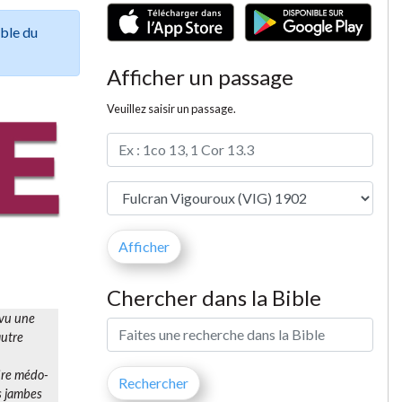
ible du
Afficher un passage
Veuillez saisir un passage.
Chercher dans la Bible
 vu une
autre
pire médo-
es jambes