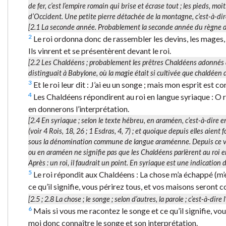
de fer, c’est l’empire romain qui brise et écrase tout ; les pieds, mo
d’Occident. Une petite pierre détachée de la montagne, c’est-à-dire
[2.1
La seconde année.
Probablement la seconde année du règne de
2
Le roi ordonna donc de rassembler les devins, les mages, l
Ils vinrent et se présentèrent devant le roi.
[2.2
Les Chaldéens
; probablement les prêtres Chaldéens adonnés à
distinguait à Babylone, où la magie était si cultivée que chaldée
3
Et le roi leur dit : J’ai eu un songe ; mais mon esprit est con
4
Les Chaldéens répondirent au roi en langue syriaque : O roi
en donnerons l’interprétation.
[2.4
En syriaque
; selon le texte hébreu,
en araméen
, c’est-à-dire
(voir 4 Rois, 18, 26 ; 1 Esdras, 4, 7) ; et quoique depuis elles aient
sous la dénomination commune de
langue araméenne
. Depuis ce v
ou en araméen ne signifie pas que les Chaldéens parlèrent au roi en
Après :
un roi
, il faudrait un point.
En syriaque
est une indication d
5
Le roi répondit aux Chaldéens : La chose m’a échappé (m’e
ce qu’il signifie, vous périrez tous, et vos maisons seront 
[2.5 ; 2.8
La chose
; le songe ; selon d’autres,
la parole
; c’est-à-dire
6
Mais si vous me racontez le songe et ce qu’il signifie, v
moi donc connaître le songe et son interprétation.