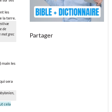
ent les
 la terre.
æstivæ
he de
Partager
le mot grec
) main les
qui sera
abylonien,
ut cela