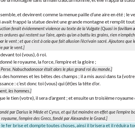
nt ensemble, et devinrent comme la menue paille d’une aire en été ; le v
ui avait frappé la statue devint une grande montagne et remplit toute
uction ferait évidemment violence au texte de la Vulgate (
Quasi in favillam 
 les ordures qui restent sur l’aire, après qu’on a battu les grains, rien n’empêc
 le vent ; et que c’est à cela que fait allusion l’écrivain sacré. Ajoutons que 
e par le vent
.]
devant toi (vous), ô roi.
 donné le royaume, la force, l’empire et la gloire ;
de Perse. Nabuchodonosor était alors le plus grand roi du monde.]
nts des hommes et les bêtes des champs ; il a mis aussi dans ta (votre
sance : c’est donc toi (vous) qui (êt)es la tête d’or.
ment, les hommes.]
e le tien (votre), il sera d’argent ; et ensuite un troisième royaume 
 fondé par Darius le Mède et Cyrus, et qui fut moindre en effet que l’empire b
e
royaume, l’empire des Grecs, fondé par Alexandre le Grand.]
fer brise et dompte toutes choses, ainsi il brisera et il réduira to