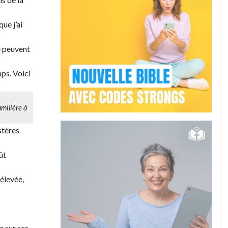
ue j’ai
ne peuvent
mps. Voici
familière à
stères
ût
 élevée,
e sur ses