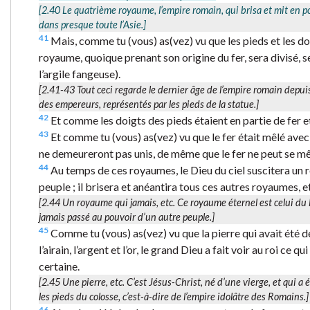
[2.40
Le quatrième royaume
, l’empire romain, qui brisa et mit en 
dans presque toute l’Asie.]
41
Mais, comme tu (vous) as(vez) vu que les pieds et les doig
royaume, quoique prenant son origine du fer, sera divisé, sel
l’argile fangeuse).
[2.41-43 Tout ceci regarde le dernier âge de l’empire romain depu
des empereurs, représentés par les pieds de la statue.]
42
Et comme les doigts des pieds étaient en partie de fer et 
43
Et comme tu (vous) as(vez) vu que le fer était mêlé avec la
ne demeureront pas unis, de même que le fer ne peut se mêle
44
Au temps de ces royaumes, le Dieu du ciel suscitera un r
peuple ; il brisera et anéantira tous ces autres royaumes, 
[2.44
Un royaume qui jamais
, etc. Ce royaume éternel est celui d
jamais passé au pouvoir d’un autre peuple.]
45
Comme tu (vous) as(vez) vu que la pierre qui avait été dé
l’airain, l’argent et l’or, le grand Dieu a fait voir au roi ce 
certaine.
[2.45
Une pierre
, etc. C’est Jésus-Christ, né d’une vierge, et qui 
les pieds du colosse, c’est-à-dire de l’empire idolâtre des Romains.]
46