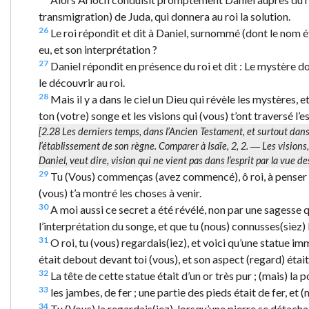
transmigration) de Juda, qui donnera au roi la solution.
26
Le roi répondit et dit à Daniel, surnommé (dont le nom é
eu, et son interprétation ?
27
Daniel répondit en présence du roi et dit : Le mystère don
le découvrir au roi.
28
Mais il y a dans le ciel un Dieu qui révèle les mystères, et
ton (votre) songe et les visions qui (vous) t’ont traversé l’e
[2.28
Les derniers temps
, dans l’Ancien Testament, et surtout dan
l’établissement de son règne. Comparer à Isaïe, 2, 2. ―
Les visions
Daniel, veut dire, vision qui ne vient pas dans l’esprit par la vue 
29
Tu (Vous) commenças (avez commencé), ô roi, à penser à c
(vous) t’a montré les choses à venir.
30
A moi aussi ce secret a été révélé, non par une sagesse qu
l’interprétation du songe, et que tu (nous) connusses(siez) 
31
O roi, tu (vous) regardais(iez), et voici qu’une statue i
était debout devant toi (vous), et son aspect (regard) était
32
La tête de cette statue était d’un or très pur ; (mais) la po
33
les jambes, de fer ; une partie des pieds était de fer, et (m
34
Tu (Vous) la regardais(iez), lorsqu’une pierre se détacha