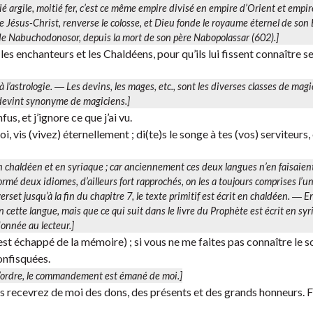
itié argile, moitié fer, c’est ce même empire divisé en empire d’Orient et empir
 Jésus-Christ, renverse le colosse, et Dieu fonde le royaume éternel de son E
 Nabuchodonosor, depuis la mort de son père Nabopolassar (602).]
es enchanteurs et les Chaldéens, pour qu’ils lui fissent connaître s
 l’astrologie. ―
Les devins, les mages
, etc., sont les diverses classes de mag
n devint synonyme de magiciens.]
fus, et j’ignore ce que j’ai vu.
, vis (vivez) éternellement ; di(te)s le songe à tes (vos) serviteurs,
 en chaldéen et en syriaque ; car anciennement ces deux langues n’en faisaien
 formé deux idiomes, d’ailleurs fort rapprochés, on les a toujours comprises l’un
erset jusqu’à la fin du chapitre 7, le texte primitif est écrit en chaldéen. ―
En
 cette langue, mais que ce qui suit dans le livre du Prophète est écrit en syr
onnée au lecteur.]
st échappé de la mémoire) ; si vous ne me faites pas connaître le s
confisquées.
 l’ordre, le commandement est émané de moi.]
ous recevrez de moi des dons, des présents et des grands honneurs. F