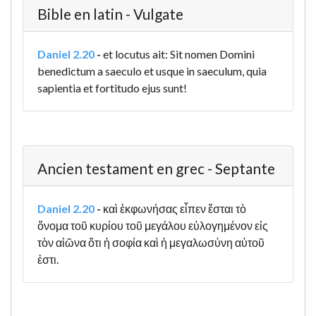
Bible en latin - Vulgate
Daniel 2.20
-
et locutus ait: Sit nomen Domini
benedictum a saeculo et usque in saeculum, quia
sapientia et fortitudo ejus sunt!
Ancien testament en grec - Septante
Daniel 2.20
-
καὶ ἐκφωνήσας εἶπεν ἔσται τὸ
ὄνομα τοῦ κυρίου τοῦ μεγάλου εὐλογημένον εἰς
τὸν αἰῶνα ὅτι ἡ σοφία καὶ ἡ μεγαλωσύνη αὐτοῦ
ἐστι.