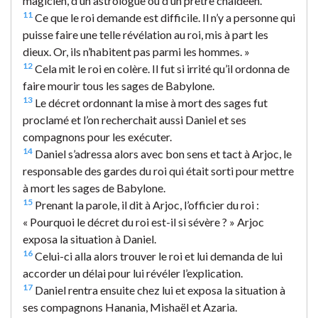
magicien, d’un astrologue ou d’un prêtre chaldéen.
11
Ce que le roi demande est difficile. Il n’y a personne qui
puisse faire une telle révélation au roi, mis à part les
dieux. Or, ils n’habitent pas parmi les hommes. »
12
Cela mit le roi en colère. Il fut si irrité qu’il ordonna de
faire mourir tous les sages de Babylone.
13
Le décret ordonnant la mise à mort des sages fut
proclamé et l’on recherchait aussi Daniel et ses
compagnons pour les exécuter.
14
Daniel s’adressa alors avec bon sens et tact à Arjoc, le
responsable des gardes du roi qui était sorti pour mettre
à mort les sages de Babylone.
15
Prenant la parole, il dit à Arjoc, l’officier du roi :
« Pourquoi le décret du roi est-il si sévère ? » Arjoc
exposa la situation à Daniel.
16
Celui-ci alla alors trouver le roi et lui demanda de lui
accorder un délai pour lui révéler l’explication.
17
Daniel rentra ensuite chez lui et exposa la situation à
ses compagnons Hanania, Mishaël et Azaria.