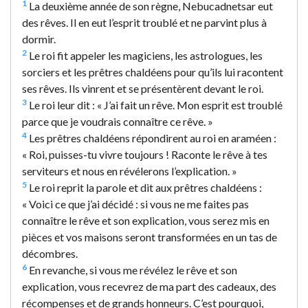
1
La deuxième année de son règne, Nebucadnetsar eut
des rêves. Il en eut l’esprit troublé et ne parvint plus à
dormir.
2
Le roi fit appeler les magiciens, les astrologues, les
sorciers et les prêtres chaldéens pour qu’ils lui racontent
ses rêves. Ils vinrent et se présentèrent devant le roi.
3
Le roi leur dit : « J’ai fait un rêve. Mon esprit est troublé
parce que je voudrais connaître ce rêve. »
4
Les prêtres chaldéens répondirent au roi en araméen :
« Roi, puisses-tu vivre toujours ! Raconte le rêve à tes
serviteurs et nous en révélerons l’explication. »
5
Le roi reprit la parole et dit aux prêtres chaldéens :
« Voici ce que j’ai décidé : si vous ne me faites pas
connaître le rêve et son explication, vous serez mis en
pièces et vos maisons seront transformées en un tas de
décombres.
6
En revanche, si vous me révélez le rêve et son
explication, vous recevrez de ma part des cadeaux, des
récompenses et de grands honneurs. C’est pourquoi,