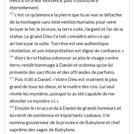
mettra fin à leur existence, puis il subsistera
éternellement;
45
c’est ce qu’annonce la pierre que tu as vue se détacher
de la montagne sans intervention humaine, pour venir
broyer le fer, le bronze, la terre cuite, l’argent et l’or de la
statue. Le grand Dieu t’a fait connaître ainsi ce qui
arrivera par la suite. Ton rêve est une authentique
révélation, et son interprétation est digne de confiance. »
46
Alors le roi Nabucodonosor se jeta le visage contre
terre, rendit hommage à Daniel et ordonna qu’on lui
présente des sacrifices et des offrandes de parfums.
47
Puis il dit à Daniel: « Votre Dieu est vraiment le plus
grand de tous les dieux, et le maître des rois. Lui seul
révèle les mystères, puisque tu as été capable de me
dévoiler ce mystère-ci. »
48
Ensuite le roi accorda à Daniel de grands honneurs et
lui remit de nombreux et importants cadeaux. Il le
nomma gouverneur de la province de Babylone et chef
suprême des sages de Babylone.