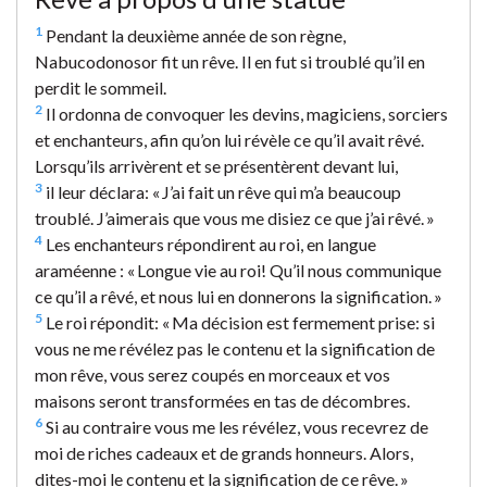
1
Pendant la deuxième année de son règne,
Nabucodonosor fit un rêve. Il en fut si troublé qu’il en
perdit le sommeil.
2
Il ordonna de convoquer les devins, magiciens, sorciers
et enchanteurs, afin qu’on lui révèle ce qu’il avait rêvé.
Lorsqu’ils arrivèrent et se présentèrent devant lui,
3
il leur déclara: « J’ai fait un rêve qui m’a beaucoup
troublé. J’aimerais que vous me disiez ce que j’ai rêvé. »
4
Les enchanteurs répondirent au roi, en langue
araméenne : « Longue vie au roi! Qu’il nous communique
ce qu’il a rêvé, et nous lui en donnerons la signification. »
5
Le roi répondit: « Ma décision est fermement prise: si
vous ne me révélez pas le contenu et la signification de
mon rêve, vous serez coupés en morceaux et vos
maisons seront transformées en tas de décombres.
6
Si au contraire vous me les révélez, vous recevrez de
moi de riches cadeaux et de grands honneurs. Alors,
dites-moi le contenu et la signification de ce rêve. »