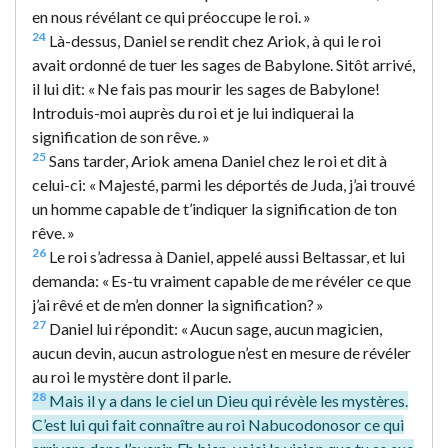
en nous révélant ce qui préoccupe le roi. »
24
Là-dessus, Daniel se rendit chez Ariok, à qui le roi
avait ordonné de tuer les sages de Babylone. Sitôt arrivé,
il lui dit: « Ne fais pas mourir les sages de Babylone!
Introduis-moi auprès du roi et je lui indiquerai la
signification de son rêve. »
25
Sans tarder, Ariok amena Daniel chez le roi et dit à
celui-ci: « Majesté, parmi les déportés de Juda, j’ai trouvé
un homme capable de t’indiquer la signification de ton
rêve. »
26
Le roi s’adressa à Daniel, appelé aussi Beltassar, et lui
demanda: « Es-tu vraiment capable de me révéler ce que
j’ai rêvé et de m’en donner la signification? »
27
Daniel lui répondit: « Aucun sage, aucun magicien,
aucun devin, aucun astrologue n’est en mesure de révéler
au roi le mystère dont il parle.
28
Mais il y a dans le ciel un Dieu qui révèle les mystères.
C’est lui qui fait connaître au roi Nabucodonosor ce qui