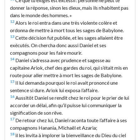
Ce que tu exiges est excessif: personne ne peut te
donner la réponse, sinon les dieux, mais ils n’habitent pas
dans le monde des hommes. »
12
Alors le roi entra dans une très violente colère et
ordonna de mettre à mort tous les sages de Babylone.
13
Cette décision fut publiée, et les sages allaient être
exécutés. On chercha donc aussi Daniel et ses
compagnons pour les faire mourir.
14
Daniel s’adressa avec prudence et sagesse au
capitaine Ariok, chef des gardes du roi, qui s’était mis en
route pour aller mettre à mort les sages de Babylone.
15
Il lui demanda pourquoi le roi avait prononcé une
sentence si dure. Ariok lui exposa l’affaire.
16
Aussitôt Daniel se rendit chez le roi pour le prier de lui
accorder un délai, afin qu’il puisse lui communiquer la
signification de son rêve.
17
De retour chez lui, Daniel raconta toute l’affaire à ses
compagnons Hanania, Michaël et Azaria;
18
il les invita à implorer la bienveillance du Dieu du ciel