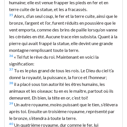
humaine; elle est venue frapper les pieds en fer et en
terre cuite de la statue, et les a fracassés.
35
Alors, d’un seul coup, le fer et la terre cuite, ainsi que le
bronze, l’argent et l’or, furent réduits en poussière que le
vent emporta, comme des brins de paille lorsqu’on vanne
les céréales en été. Aucune trace n’en subsista. Quant à la
pierre qui avait frappé la statue, elle devint une grande
montagne remplissant toute la terre.
36
« Tel fut le rêve du roi. Maintenant en voici la
signification:
37
Tu es le plus grand de tous les rois. Le Dieu du ciel t’a
donné la royauté, la puissance, la force et l’honneur;
38
il a placé sous ton autorité les êtres humains, les
animaux et les oiseaux: tu en es le maître, partout où ils
demeurent. Eh bien, la tête en or, c’est toi!
39
Un autre royaume, moins puissant que le tien, s’élèvera
après toi. Ensuite un troisième royaume, représenté par
le bronze, s’étendra à toute la terre.
40
Un quatrième royaume, dur comme le fer, lui