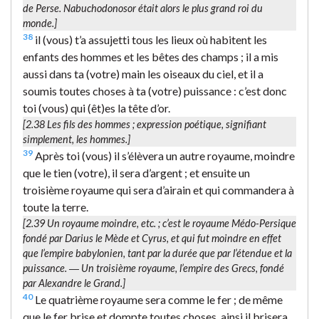
de Perse. Nabuchodonosor était alors le plus grand roi du
monde.]
38
il (vous) t’a assujetti tous les lieux où habitent les
enfants des hommes et les bêtes des champs ; il a mis
aussi dans ta (votre) main les oiseaux du ciel, et il a
soumis toutes choses à ta (votre) puissance : c’est donc
toi (vous) qui (êt)es la tête d’or.
[2.38
Les fils des hommes
; expression poétique, signifiant
simplement, les hommes.]
39
Après toi (vous) il s’élèvera un autre royaume, moindre
que le tien (votre), il sera d’argent ; et ensuite un
troisième royaume qui sera d’airain et qui commandera à
toute la terre.
[2.39
Un royaume moindre
, etc. ; c’est le royaume Médo-Persique
fondé par Darius le Mède et Cyrus, et qui fut moindre en effet
que l’empire babylonien, tant par la durée que par l’étendue et la
puissance. ―
Un troisième
royaume, l’empire des Grecs, fondé
par Alexandre le Grand.]
40
Le quatrième royaume sera comme le fer ; de même
que le fer brise et dompte toutes choses, ainsi il brisera