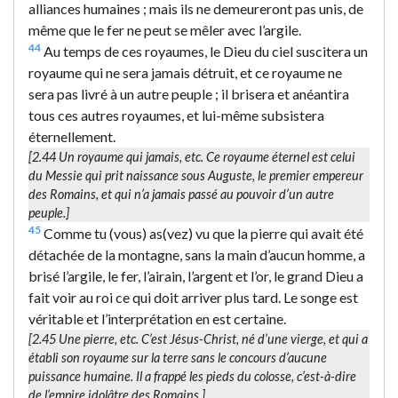
alliances humaines ; mais ils ne demeureront pas unis, de
même que le fer ne peut se mêler avec l’argile.
44
Au temps de ces royaumes, le Dieu du ciel suscitera un
royaume qui ne sera jamais détruit, et ce royaume ne
sera pas livré à un autre peuple ; il brisera et anéantira
tous ces autres royaumes, et lui-même subsistera
éternellement.
[2.44
Un royaume qui jamais
, etc. Ce royaume éternel est celui
du Messie qui prit naissance sous Auguste, le premier empereur
des Romains, et qui n’a jamais passé au pouvoir d’un autre
peuple.]
45
Comme tu (vous) as(vez) vu que la pierre qui avait été
détachée de la montagne, sans la main d’aucun homme, a
brisé l’argile, le fer, l’airain, l’argent et l’or, le grand Dieu a
fait voir au roi ce qui doit arriver plus tard. Le songe est
véritable et l’interprétation en est certaine.
[2.45
Une pierre
, etc. C’est Jésus-Christ, né d’une vierge, et qui a
établi son royaume sur la terre sans le concours d’aucune
puissance humaine. Il a frappé les pieds du colosse, c’est-à-dire
de l’empire idolâtre des Romains.]