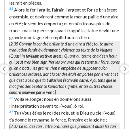
les mit en pièces.
35
Alors le fer, l’argile, l’airain, l’argent et l’or se brisèrent
ensemble, et devinrent comme la menue paille d’une aire
en été ; le vent les emporta ; et on n’en trouva plus de
trace ; mais la pierre qui avait frappé la statue devint une
grande montagne et remplit toute la terre.
[2.35
Comme la cendre brûlante d’une aire d’été
; toute autre
traduction ferait évidemment violence au texte de la Vulgate
(
Quasi in favillam æstivæ areæ
). Quant au terme chaldéen
hour
,
qui peut très bien signifier les ordures qui restent sur l’aire, après
qu’on a battu les grains, rien n’empêche de supposer qu’on
brûlait ces ordures, dont la cendre était emportée par le vent ; et
que c’est à cela que fait allusion l’écrivain sacré. Ajoutons que le
mot grec des Septante
koniortos
signifie, entre autres choses,
cendre enlevée par le vent
.]
36
Voilà le songe ; nous en donnerons aussi
l’interprétation devant toi (vous), ô roi.
37
Tu (Vous êt)es le roi des rois, et le Dieu du ciel (vous)
t’a donné le royaume, la force, l’empire et la gloire ;
[2.37
Le roi des rois
; titre ordinaire que prenaient aussi les rois