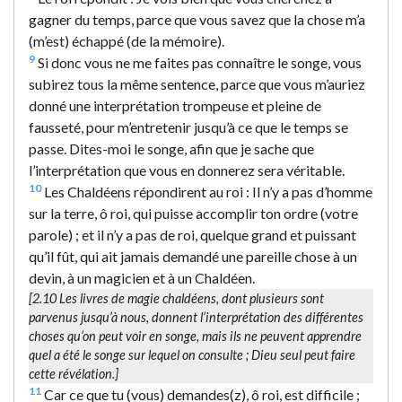
gagner du temps, parce que vous savez que la chose m’a
(m’est) échappé (de la mémoire).
9
Si donc vous ne me faites pas connaître le songe, vous
subirez tous la même sentence, parce que vous m’auriez
donné une interprétation trompeuse et pleine de
fausseté, pour m’entretenir jusqu’à ce que le temps se
passe. Dites-moi le songe, afin que je sache que
l’interprétation que vous en donnerez sera véritable.
10
Les Chaldéens répondirent au roi : Il n’y a pas d’homme
sur la terre, ô roi, qui puisse accomplir ton ordre (votre
parole) ; et il n’y a pas de roi, quelque grand et puissant
qu’il fût, qui ait jamais demandé une pareille chose à un
devin, à un magicien et à un Chaldéen.
[2.10 Les livres de magie chaldéens, dont plusieurs sont
parvenus jusqu’à nous, donnent l’interprétation des différentes
choses qu’on peut voir en songe, mais ils ne peuvent apprendre
quel a été le songe sur lequel on consulte ; Dieu seul peut faire
cette révélation.]
11
Car ce que tu (vous) demandes(z), ô roi, est difficile ;