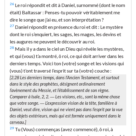
26
Le roi répondit et dit à Daniel, surnommé (dont le nom
était) Baltassar : Penses-tu pouvoir véritablement me
dire le songe que j’ai eu, et son interprétation ?
27
Daniel répondit en présence du roi et dit : Le mystère
dont le roi s’enquiert, les sages, les mages, les devins et
les augures ne peuvent le découvrir au roi.
28
Mais il y a dans le ciel un Dieu qui révèle les mystères,
et qui (vous) t’a montré, ô roi, ce qui doit arriver dans les
derniers temps. Voici ton (votre) songe et les visions qui
(vous) t’ont traversé l’esprit sur ta (votre) couche :
[2.28
Les derniers temps
, dans l’Ancien Testament, et surtout
dans le style des prophètes, désignent ordinairement
l’avènement du Messie, et l’établissement de son règne.
Comparer à Isaïe, 2, 2. ―
Les visions
, etc., sont la même chose
que
votre songe
. ― L’expression
vision de la tête
, familière à
Daniel, veut dire, vision qui ne vient pas dans l’esprit par la vue
des objets extérieurs, mais qui est formée uniquement dans le
cerveau.]
29
Tu (Vous) commenças (avez commencé), ô roi, à