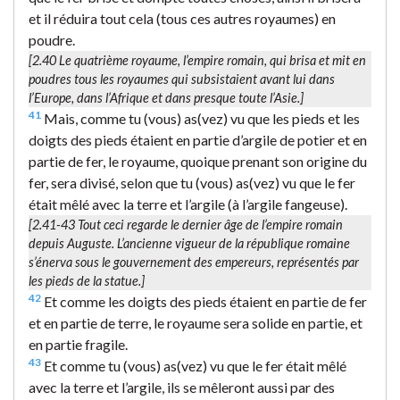
et il réduira tout cela (tous ces autres royaumes) en
poudre.
[2.40
Le quatrième royaume
, l’empire romain, qui brisa et mit en
poudres tous les royaumes qui subsistaient avant lui dans
l’Europe, dans l’Afrique et dans presque toute l’Asie.]
41
Mais, comme tu (vous) as(vez) vu que les pieds et les
doigts des pieds étaient en partie d’argile de potier et en
partie de fer, le royaume, quoique prenant son origine du
fer, sera divisé, selon que tu (vous) as(vez) vu que le fer
était mêlé avec la terre et l’argile (à l’argile fangeuse).
[2.41-43 Tout ceci regarde le dernier âge de l’empire romain
depuis Auguste. L’ancienne vigueur de la république romaine
s’énerva sous le gouvernement des empereurs, représentés par
les pieds de la statue.]
42
Et comme les doigts des pieds étaient en partie de fer
et en partie de terre, le royaume sera solide en partie, et
en partie fragile.
43
Et comme tu (vous) as(vez) vu que le fer était mêlé
avec la terre et l’argile, ils se mêleront aussi par des