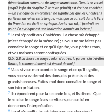
dénomination commune de
langue araméenne
. Depuis ce verset
jusqu’à la fin du chapitre 7, le texte primitif est écrit en chaldéen.
―
En syriaque
ou en araméen ne signifie pas que les Chaldéens
parlèrent au roi en cette langue, mais que ce qui suit dans le livre
du Prophète est écrit en syriaque. Après :
un roi
, il faudrait un
point.
En syriaque
est une indication donnée au lecteur.]
5
Le roi répondit aux Chaldéens : La chose m’a échappé
(m’est échappé de la mémoire) ; si vous ne me faites pas
connaître le songe et ce qu’il signifie, vous périrez tous,
et vos maisons seront confisquées.
[2.5 ; 2.8
La chose
; le songe ; selon d’autres,
la parole
; c’est-à-dire
l’ordre, le commandement est émané de moi.]
6
Mais si vous me racontez le songe et ce qu’il signifie,
vous recevrez de moi des dons, des présents et des
grands honneurs. Faites-moi donc connaître le songe et
son interprétation.
7
Ils répondirent pour la seconde fois, et ils dirent : Que
le roi dise le songe à ses serviteurs, et nous lui en
donnerons l’interprétation.
8
Le roi répondit : Je vois bien que vous cherchez à