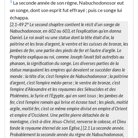
1
La seconde année de son règne, Nabuchodonosor eut
un songe, dont son esprit fut effrayé ; puis ce songe lui
échappa.
[2.1-49 2° Le second chapitre contient le récit d’un songe de
Nabuchodonosor, en 602 ou 603, et l’explication qu’en donna
Daniel. Le roi avait vu une statue dont la tête était d’or, la
poitrine et les bras d’argent, le ventre et les cuisses de bronze, les
jambes de fer, une partie des pieds de fer et l’autre d’argile. Le
Prophète expliqua au roi, comme Joseph l’avait fait autrefois au
pharaon, la signification du songe. Les diverses parties de la
statue marquaient les empires qui devaient se succéder dans le
monde : la tête d’or, c’est l’empire de Nabuchodonosor ; la poitrine
d’argent, c’est l’empire médo-perse ; le ventre de bronze, c’est
l’empire d’Alexandre et les royaumes des Séleucides et des
Ptolémées, la Syrie et l’Egypte, qui en sont issus ; les jambes de
fer, c’est l’empire romain qui brise et écrase tout ; les pieds, moitié
argile, moitié fer, c’est ce même empire divisé en empire d’Orient
et empire d’Occident. Une petite pierre détachée de la
montagne, c’est-à-dire Jésus-Christ, renverse le colosse, et Dieu
fonde le royaume éternel de son Eglise.] [2.1
La seconde année.
Probablement la seconde année du règne de Nabuchodonosor,