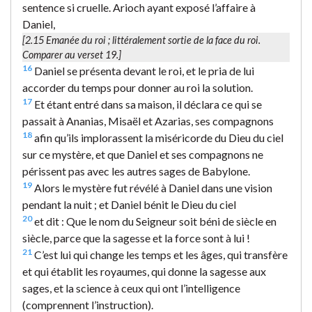
sentence si cruelle. Arioch ayant exposé l’affaire à
Daniel,
[2.15
Emanée du roi
; littéralement
sortie de la face du roi
.
Comparer au verset 19.]
16
Daniel se présenta devant le roi, et le pria de lui
accorder du temps pour donner au roi la solution.
17
Et étant entré dans sa maison, il déclara ce qui se
passait à Ananias, Misaël et Azarias, ses compagnons
18
afin qu’ils implorassent la miséricorde du Dieu du ciel
sur ce mystère, et que Daniel et ses compagnons ne
périssent pas avec les autres sages de Babylone.
19
Alors le mystère fut révélé à Daniel dans une vision
pendant la nuit ; et Daniel bénit le Dieu du ciel
20
et dit : Que le nom du Seigneur soit béni de siècle en
siècle, parce que la sagesse et la force sont à lui !
21
C’est lui qui change les temps et les âges, qui transfère
et qui établit les royaumes, qui donne la sagesse aux
sages, et la science à ceux qui ont l’intelligence
(comprennent l’instruction).