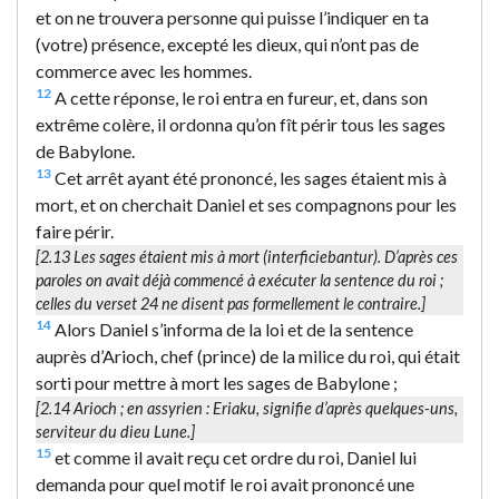
et on ne trouvera personne qui puisse l’indiquer en ta
(votre) présence, excepté les dieux, qui n’ont pas de
commerce avec les hommes.
12
A cette réponse, le roi entra en fureur, et, dans son
extrême colère, il ordonna qu’on fît périr tous les sages
de Babylone.
13
Cet arrêt ayant été prononcé, les sages étaient mis à
mort, et on cherchait Daniel et ses compagnons pour les
faire périr.
[2.13
Les sages étaient mis à mort (interficiebantur).
D’après ces
paroles on avait déjà commencé à exécuter la sentence du roi ;
celles du verset 24 ne disent pas formellement le contraire.]
14
Alors Daniel s’informa de la loi et de la sentence
auprès d’Arioch, chef (prince) de la milice du roi, qui était
sorti pour mettre à mort les sages de Babylone ;
[2.14
Arioch
; en assyrien : Eriaku, signifie d’après quelques-uns,
serviteur du dieu Lune.]
15
et comme il avait reçu cet ordre du roi, Daniel lui
demanda pour quel motif le roi avait prononcé une