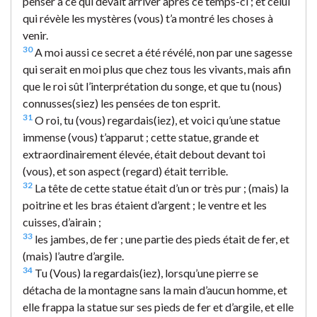
penser à ce qui devait arriver après ce temps-ci ; et celui
qui révèle les mystères (vous) t’a montré les choses à
venir.
30
A moi aussi ce secret a été révélé, non par une sagesse
qui serait en moi plus que chez tous les vivants, mais afin
que le roi sût l’interprétation du songe, et que tu (nous)
connusses(siez) les pensées de ton esprit.
31
O roi, tu (vous) regardais(iez), et voici qu’une statue
immense (vous) t’apparut ; cette statue, grande et
extraordinairement élevée, était debout devant toi
(vous), et son aspect (regard) était terrible.
32
La tête de cette statue était d’un or très pur ; (mais) la
poitrine et les bras étaient d’argent ; le ventre et les
cuisses, d’airain ;
33
les jambes, de fer ; une partie des pieds était de fer, et
(mais) l’autre d’argile.
34
Tu (Vous) la regardais(iez), lorsqu’une pierre se
détacha de la montagne sans la main d’aucun homme, et
elle frappa la statue sur ses pieds de fer et d’argile, et elle