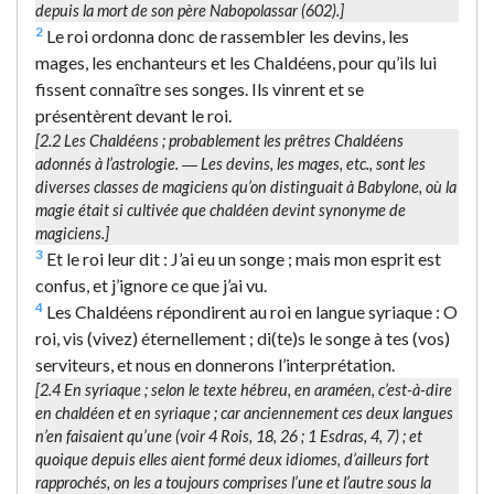
depuis la mort de son père Nabopolassar (602).]
2
Le roi ordonna donc de rassembler les devins, les
mages, les enchanteurs et les Chaldéens, pour qu’ils lui
fissent connaître ses songes. Ils vinrent et se
présentèrent devant le roi.
[2.2
Les Chaldéens
; probablement les prêtres Chaldéens
adonnés à l’astrologie. ―
Les devins, les mages
, etc., sont les
diverses classes de magiciens qu’on distinguait à Babylone, où la
magie était si cultivée que chaldéen devint synonyme de
magiciens.]
3
Et le roi leur dit : J’ai eu un songe ; mais mon esprit est
confus, et j’ignore ce que j’ai vu.
4
Les Chaldéens répondirent au roi en langue syriaque : O
roi, vis (vivez) éternellement ; di(te)s le songe à tes (vos)
serviteurs, et nous en donnerons l’interprétation.
[2.4
En syriaque
; selon le texte hébreu,
en araméen
, c’est-à-dire
en chaldéen et en syriaque ; car anciennement ces deux langues
n’en faisaient qu’une (voir 4 Rois, 18, 26 ; 1 Esdras, 4, 7) ; et
quoique depuis elles aient formé deux idiomes, d’ailleurs fort
rapprochés, on les a toujours comprises l’une et l’autre sous la