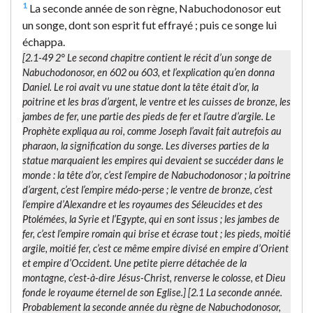
1
La seconde année de son règne, Nabuchodonosor eut
un songe, dont son esprit fut effrayé ; puis ce songe lui
échappa.
[2.1-49 2° Le second chapitre contient le récit d’un songe de
Nabuchodonosor, en 602 ou 603, et l’explication qu’en donna
Daniel. Le roi avait vu une statue dont la tête était d’or, la
poitrine et les bras d’argent, le ventre et les cuisses de bronze, les
jambes de fer, une partie des pieds de fer et l’autre d’argile. Le
Prophète expliqua au roi, comme Joseph l’avait fait autrefois au
pharaon, la signification du songe. Les diverses parties de la
statue marquaient les empires qui devaient se succéder dans le
monde : la tête d’or, c’est l’empire de Nabuchodonosor ; la poitrine
d’argent, c’est l’empire médo-perse ; le ventre de bronze, c’est
l’empire d’Alexandre et les royaumes des Séleucides et des
Ptolémées, la Syrie et l’Egypte, qui en sont issus ; les jambes de
fer, c’est l’empire romain qui brise et écrase tout ; les pieds, moitié
argile, moitié fer, c’est ce même empire divisé en empire d’Orient
et empire d’Occident. Une petite pierre détachée de la
montagne, c’est-à-dire Jésus-Christ, renverse le colosse, et Dieu
fonde le royaume éternel de son Eglise.] [2.1
La seconde année.
Probablement la seconde année du règne de Nabuchodonosor,