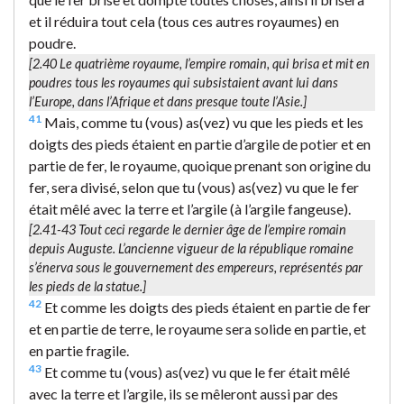
et il réduira tout cela (tous ces autres royaumes) en
poudre.
[2.40
Le quatrième royaume
, l’empire romain, qui brisa et mit en
poudres tous les royaumes qui subsistaient avant lui dans
l’Europe, dans l’Afrique et dans presque toute l’Asie.]
41
Mais, comme tu (vous) as(vez) vu que les pieds et les
doigts des pieds étaient en partie d’argile de potier et en
partie de fer, le royaume, quoique prenant son origine du
fer, sera divisé, selon que tu (vous) as(vez) vu que le fer
était mêlé avec la terre et l’argile (à l’argile fangeuse).
[2.41-43 Tout ceci regarde le dernier âge de l’empire romain
depuis Auguste. L’ancienne vigueur de la république romaine
s’énerva sous le gouvernement des empereurs, représentés par
les pieds de la statue.]
42
Et comme les doigts des pieds étaient en partie de fer
et en partie de terre, le royaume sera solide en partie, et
en partie fragile.
43
Et comme tu (vous) as(vez) vu que le fer était mêlé
avec la terre et l’argile, ils se mêleront aussi par des