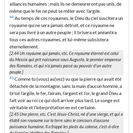
alliances humaines ; mais ils ne demeureront pas unis, de
même que le fer ne peut se mêler avec l’argile.
44
Au temps de ces royaumes, le Dieu du ciel suscitera un
royaume qui ne sera jamais détruit, et ce royaume ne
sera pas livré à un autre peuple ; il brisera et anéantira
tous ces autres royaumes, et lui-même subsistera
éternellement.
[2.44
Un royaume qui jamais
, etc. Ce royaume éternel est celui
du Messie qui prit naissance sous Auguste, le premier empereur
des Romains, et qui n’a jamais passé au pouvoir d’un autre
peuple.]
45
Comme tu (vous) as(vez) vu que la pierre qui avait été
détachée de la montagne, sans la main d’aucun homme, a
brisé l’argile, le fer, l’airain, l’argent et l’or, le grand Dieu a
fait voir au roi ce qui doit arriver plus tard. Le songe est
véritable et l’interprétation en est certaine.
[2.45
Une pierre
, etc. C’est Jésus-Christ, né d’une vierge, et qui a
établi son royaume sur la terre sans le concours d’aucune
puissance humaine. Il a frappé les pieds du colosse, c’est-à-dire
de l’empire idolâtre des Romains.]