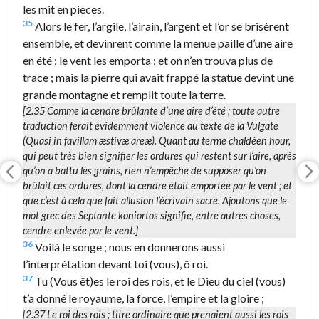
les mit en pièces.
35
Alors le fer, l’argile, l’airain, l’argent et l’or se brisèrent
ensemble, et devinrent comme la menue paille d’une aire
en été ; le vent les emporta ; et on n’en trouva plus de
trace ; mais la pierre qui avait frappé la statue devint une
grande montagne et remplit toute la terre.
[2.35
Comme la cendre brûlante d’une aire d’été
; toute autre
traduction ferait évidemment violence au texte de la Vulgate
(
Quasi in favillam æstivæ areæ
). Quant au terme chaldéen
hour
,
qui peut très bien signifier les ordures qui restent sur l’aire, après
qu’on a battu les grains, rien n’empêche de supposer qu’on
brûlait ces ordures, dont la cendre était emportée par le vent ; et
que c’est à cela que fait allusion l’écrivain sacré. Ajoutons que le
mot grec des Septante
koniortos
signifie, entre autres choses,
cendre enlevée par le vent
.]
36
Voilà le songe ; nous en donnerons aussi
l’interprétation devant toi (vous), ô roi.
37
Tu (Vous êt)es le roi des rois, et le Dieu du ciel (vous)
t’a donné le royaume, la force, l’empire et la gloire ;
[2.37
Le roi des rois
; titre ordinaire que prenaient aussi les rois