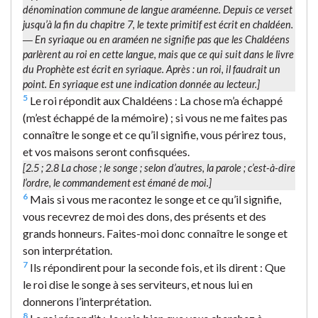
dénomination commune de
langue araméenne
. Depuis ce verset
jusqu’à la fin du chapitre 7, le texte primitif est écrit en chaldéen.
―
En syriaque
ou en araméen ne signifie pas que les Chaldéens
parlèrent au roi en cette langue, mais que ce qui suit dans le livre
du Prophète est écrit en syriaque. Après :
un roi
, il faudrait un
point.
En syriaque
est une indication donnée au lecteur.]
5
Le roi répondit aux Chaldéens : La chose m’a échappé
(m’est échappé de la mémoire) ; si vous ne me faites pas
connaître le songe et ce qu’il signifie, vous périrez tous,
et vos maisons seront confisquées.
[2.5 ; 2.8
La chose
; le songe ; selon d’autres,
la parole
; c’est-à-dire
l’ordre, le commandement est émané de moi.]
6
Mais si vous me racontez le songe et ce qu’il signifie,
vous recevrez de moi des dons, des présents et des
grands honneurs. Faites-moi donc connaître le songe et
son interprétation.
7
Ils répondirent pour la seconde fois, et ils dirent : Que
le roi dise le songe à ses serviteurs, et nous lui en
donnerons l’interprétation.
8