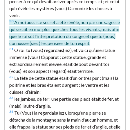
penser à ce qui devait arriver après ce temps-ci ; et celui
qui révèle les mystères (vous) t’a montré les choses à
venir.
30
A moi aussi ce secret a été révélé, non par une sagesse
qui serait en moi plus que chez tous les vivants, mais afin
que le roi sût l’interprétation du songe, et que tu (nous)
connusses(siez) les pensées de ton esprit.
31
O roi, tu (vous) regardais(iez), et voici qu’une statue
immense (vous) t’apparut ; cette statue, grande et
extraordinairement élevée, était debout devant toi
(vous), et son aspect (regard) était terrible.
32
La tête de cette statue était d’un or très pur ; (mais) la
poitrine et les bras étaient d’argent ; le ventre et les
cuisses, d’airain ;
33
les jambes, de fer ; une partie des pieds était de fer, et
(mais) l’autre d’argile.
34
Tu (Vous) la regardais(iez), lorsqu’une pierre se
détacha de la montagne sans la main d’aucun homme, et
elle frappa la statue sur ses pieds de fer et d’argile, et elle