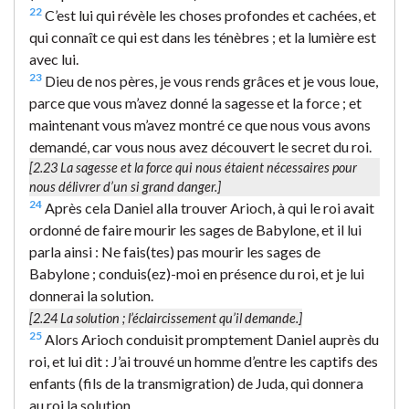
22
C’est lui qui révèle les choses profondes et cachées, et
qui connaît ce qui est dans les ténèbres ; et la lumière est
avec lui.
23
Dieu de nos pères, je vous rends grâces et je vous loue,
parce que vous m’avez donné la sagesse et la force ; et
maintenant vous m’avez montré ce que nous vous avons
demandé, car vous nous avez découvert le secret du roi.
[2.23
La sagesse et la force
qui nous étaient nécessaires pour
nous délivrer d’un si grand danger.]
24
Après cela Daniel alla trouver Arioch, à qui le roi avait
ordonné de faire mourir les sages de Babylone, et il lui
parla ainsi : Ne fais(tes) pas mourir les sages de
Babylone ; conduis(ez)-moi en présence du roi, et je lui
donnerai la solution.
[2.24
La solution
; l’éclaircissement qu’il demande.]
25
Alors Arioch conduisit promptement Daniel auprès du
roi, et lui dit : J’ai trouvé un homme d’entre les captifs des
enfants (fils de la transmigration) de Juda, qui donnera
au roi la solution.