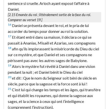
sentence si cruelle. Arioch ayant exposé l’affaire à
Daniel,
[2.15
Emanée du roi
; littéralement
sortie de la face du roi
.
Comparer au verset 19.]
16
Daniel se présenta devant le roi, et le pria de lui
accorder du temps pour donner au roi la solution.
17
Et étant entré dans sa maison, il déclara ce qui se
passait à Ananias, Misaël et Azarias, ses compagnons
18
afin qu’ils implorassent la miséricorde du Dieu du ciel
sur ce mystère, et que Daniel et ses compagnons ne
périssent pas avec les autres sages de Babylone.
19
Alors le mystère fut révélé à Daniel dans une vision
pendant la nuit ; et Daniel bénit le Dieu du ciel
20
et dit : Que le nom du Seigneur soit béni de siècle en
siècle, parce que la sagesse et la force sont à lui !
21
C’est lui qui change les temps et les âges, qui transfère
et qui établit les royaumes, qui donne la sagesse aux
sages, et la science à ceux qui ont l’intelligence
(comprennent l’instruction).