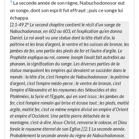
1
La seconde année de son règne, Nabuchodonosor eut
un songe, dont son esprit fut effrayé ; puis ce songe lui
échappa.
[2.1-49 2° Le second chapitre contient le récit d’un songe de
Nabuchodonosor, en 602 ou 603, et l’explication qu’en donna
Daniel. Le roi avait vu une statue dont la tête était d’or, la
poitrine et les bras d’argent, le ventre et les cuisses de bronze, les
jambes de fer, une partie des pieds de fer et l’autre d’argile. Le
Prophète expliqua au roi, comme Joseph l’avait fait autrefois au
pharaon, la signification du songe. Les diverses parties de la
statue marquaient les empires qui devaient se succéder dans le
monde : la tête d’or, c’est l’empire de Nabuchodonosor ; la poitrine
d’argent, c’est l’empire médo-perse ; le ventre de bronze, c’est
l’empire d’Alexandre et les royaumes des Séleucides et des
Ptolémées, la Syrie et l’Egypte, qui en sont issus ; les jambes de
fer, c’est l’empire romain qui brise et écrase tout ; les pieds, moitié
argile, moitié fer, c’est ce même empire divisé en empire d’Orient
et empire d’Occident. Une petite pierre détachée de la
montagne, c’est-à-dire Jésus-Christ, renverse le colosse, et Dieu
fonde le royaume éternel de son Eglise.] [2.1
La seconde année.
Probablement la seconde année du règne de Nabuchodonosor,