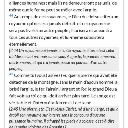
alliances humaines ; mais ils ne demeureront pas unis, de
même que le fer ne peut se mêler avec l’argile.
44
Au temps de ces royaumes, le Dieu du ciel suscitera un
royaume qui ne sera jamais détruit, et ce royaume ne
sera pas livré à un autre peuple ; il brisera et anéantira
tous ces autres royaumes, et lui-même subsistera
éternellement.
[2.44
Un royaume qui jamais
, etc. Ce royaume éternel est celui
du Messie qui prit naissance sous Auguste, le premier empereur
des Romains, et qui n’a jamais passé au pouvoir d’un autre
peuple.]
45
Comme tu (vous) as(vez) vu que la pierre qui avait été
détachée de la montagne, sans la main d’aucun homme, a
brisé l’argile, le fer, l’airain, l’argent et l’or, le grand Dieu a
fait voir au roi ce qui doit arriver plus tard. Le songe est
véritable et l’interprétation en est certaine.
[2.45
Une pierre
, etc. C’est Jésus-Christ, né d’une vierge, et qui a
établi son royaume sur la terre sans le concours d’aucune
puissance humaine. Il a frappé les pieds du colosse, c’est-à-dire
de l’empire idolâtre des Romains.]