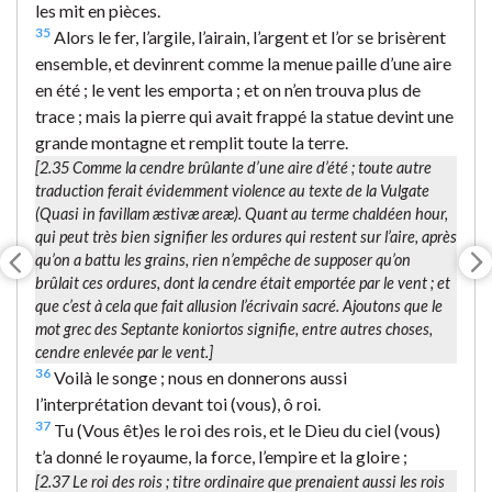
les mit en pièces.
35
Alors le fer, l’argile, l’airain, l’argent et l’or se brisèrent
ensemble, et devinrent comme la menue paille d’une aire
en été ; le vent les emporta ; et on n’en trouva plus de
trace ; mais la pierre qui avait frappé la statue devint une
grande montagne et remplit toute la terre.
[2.35
Comme la cendre brûlante d’une aire d’été
; toute autre
traduction ferait évidemment violence au texte de la Vulgate
(
Quasi in favillam æstivæ areæ
). Quant au terme chaldéen
hour
,
qui peut très bien signifier les ordures qui restent sur l’aire, après
qu’on a battu les grains, rien n’empêche de supposer qu’on
brûlait ces ordures, dont la cendre était emportée par le vent ; et
que c’est à cela que fait allusion l’écrivain sacré. Ajoutons que le
mot grec des Septante
koniortos
signifie, entre autres choses,
cendre enlevée par le vent
.]
36
Voilà le songe ; nous en donnerons aussi
l’interprétation devant toi (vous), ô roi.
37
Tu (Vous êt)es le roi des rois, et le Dieu du ciel (vous)
t’a donné le royaume, la force, l’empire et la gloire ;
[2.37
Le roi des rois
; titre ordinaire que prenaient aussi les rois