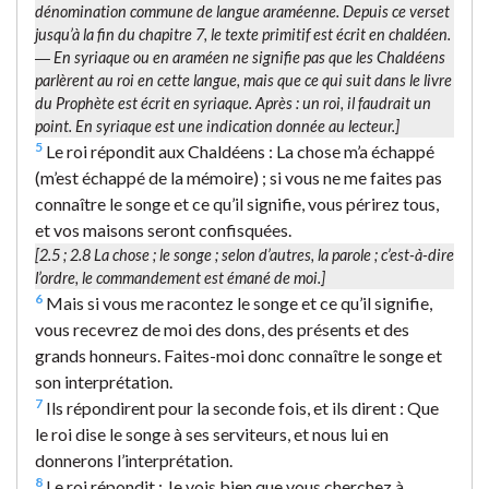
dénomination commune de
langue araméenne
. Depuis ce verset
jusqu’à la fin du chapitre 7, le texte primitif est écrit en chaldéen.
―
En syriaque
ou en araméen ne signifie pas que les Chaldéens
parlèrent au roi en cette langue, mais que ce qui suit dans le livre
du Prophète est écrit en syriaque. Après :
un roi
, il faudrait un
point.
En syriaque
est une indication donnée au lecteur.]
5
Le roi répondit aux Chaldéens : La chose m’a échappé
(m’est échappé de la mémoire) ; si vous ne me faites pas
connaître le songe et ce qu’il signifie, vous périrez tous,
et vos maisons seront confisquées.
[2.5 ; 2.8
La chose
; le songe ; selon d’autres,
la parole
; c’est-à-dire
l’ordre, le commandement est émané de moi.]
6
Mais si vous me racontez le songe et ce qu’il signifie,
vous recevrez de moi des dons, des présents et des
grands honneurs. Faites-moi donc connaître le songe et
son interprétation.
7
Ils répondirent pour la seconde fois, et ils dirent : Que
le roi dise le songe à ses serviteurs, et nous lui en
donnerons l’interprétation.
8
Le roi répondit : Je vois bien que vous cherchez à