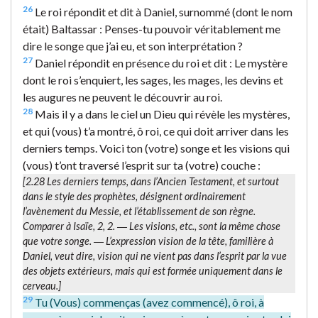
26
Le roi répondit et dit à Daniel, surnommé (dont le nom
était) Baltassar : Penses-tu pouvoir véritablement me
dire le songe que j’ai eu, et son interprétation ?
27
Daniel répondit en présence du roi et dit : Le mystère
dont le roi s’enquiert, les sages, les mages, les devins et
les augures ne peuvent le découvrir au roi.
28
Mais il y a dans le ciel un Dieu qui révèle les mystères,
et qui (vous) t’a montré, ô roi, ce qui doit arriver dans les
derniers temps. Voici ton (votre) songe et les visions qui
(vous) t’ont traversé l’esprit sur ta (votre) couche :
[2.28
Les derniers temps
, dans l’Ancien Testament, et surtout
dans le style des prophètes, désignent ordinairement
l’avènement du Messie, et l’établissement de son règne.
Comparer à Isaïe, 2, 2. ―
Les visions
, etc., sont la même chose
que
votre songe
. ― L’expression
vision de la tête
, familière à
Daniel, veut dire, vision qui ne vient pas dans l’esprit par la vue
des objets extérieurs, mais qui est formée uniquement dans le
cerveau.]
29
Tu (Vous) commenças (avez commencé), ô roi, à