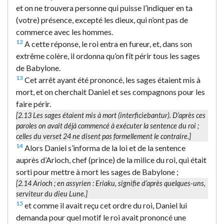
et on ne trouvera personne qui puisse l’indiquer en ta
(votre) présence, excepté les dieux, qui n’ont pas de
commerce avec les hommes.
12
A cette réponse, le roi entra en fureur, et, dans son
extrême colère, il ordonna qu’on fît périr tous les sages
de Babylone.
13
Cet arrêt ayant été prononcé, les sages étaient mis à
mort, et on cherchait Daniel et ses compagnons pour les
faire périr.
[2.13
Les sages étaient mis à mort (interficiebantur).
D’après ces
paroles on avait déjà commencé à exécuter la sentence du roi ;
celles du verset 24 ne disent pas formellement le contraire.]
14
Alors Daniel s’informa de la loi et de la sentence
auprès d’Arioch, chef (prince) de la milice du roi, qui était
sorti pour mettre à mort les sages de Babylone ;
[2.14
Arioch
; en assyrien : Eriaku, signifie d’après quelques-uns,
serviteur du dieu Lune.]
15
et comme il avait reçu cet ordre du roi, Daniel lui
demanda pour quel motif le roi avait prononcé une