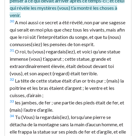
penser à ce qui devait arriver après ce temps-ci ; et celui
qui révèle les mystères (vous) t’a montré les choses à
venir.
30
A moi aussi ce secret a été révélé, non par une sagesse
qui serait en moi plus que chez tous les vivants, mais afin
que le roi sût l’interprétation du songe, et que tu (nous)
connusses(siez) les pensées de ton esprit.
31
O roi, tu (vous) regardais(iez), et voici qu’une statue
immense (vous) t’apparut ; cette statue, grande et
extraordinairement élevée, était debout devant toi
(vous), et son aspect (regard) était terrible.
32
La tête de cette statue était d’un or très pur ; (mais) la
poitrine et les bras étaient d’argent ; le ventre et les
cuisses, d’airain ;
33
les jambes, de fer ; une partie des pieds était de fer, et
(mais) l’autre d’argile.
34
Tu (Vous) la regardais(iez), lorsqu’une pierre se
détacha de la montagne sans la main d’aucun homme, et
elle frappa la statue sur ses pieds de fer et d’argile, et elle