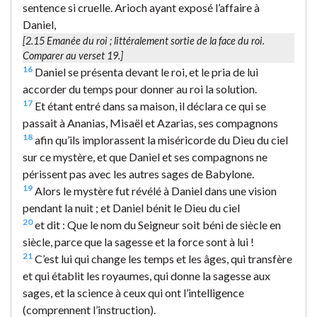
sentence si cruelle. Arioch ayant exposé l’affaire à
Daniel,
[2.15
Emanée du roi
; littéralement
sortie de la face du roi
.
Comparer au verset 19.]
16
Daniel se présenta devant le roi, et le pria de lui
accorder du temps pour donner au roi la solution.
17
Et étant entré dans sa maison, il déclara ce qui se
passait à Ananias, Misaël et Azarias, ses compagnons
18
afin qu’ils implorassent la miséricorde du Dieu du ciel
sur ce mystère, et que Daniel et ses compagnons ne
périssent pas avec les autres sages de Babylone.
19
Alors le mystère fut révélé à Daniel dans une vision
pendant la nuit ; et Daniel bénit le Dieu du ciel
20
et dit : Que le nom du Seigneur soit béni de siècle en
siècle, parce que la sagesse et la force sont à lui !
21
C’est lui qui change les temps et les âges, qui transfère
et qui établit les royaumes, qui donne la sagesse aux
sages, et la science à ceux qui ont l’intelligence
(comprennent l’instruction).