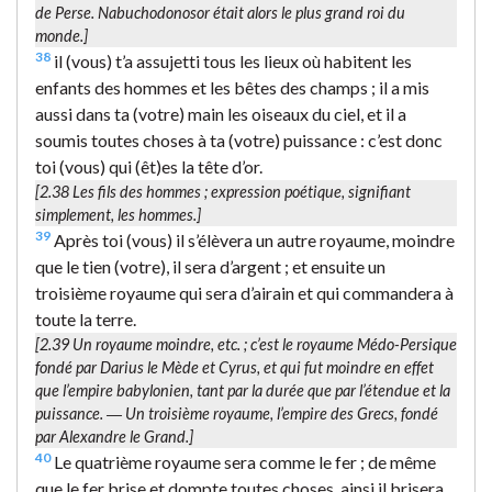
de Perse. Nabuchodonosor était alors le plus grand roi du
monde.]
38
il (vous) t’a assujetti tous les lieux où habitent les
enfants des hommes et les bêtes des champs ; il a mis
aussi dans ta (votre) main les oiseaux du ciel, et il a
soumis toutes choses à ta (votre) puissance : c’est donc
toi (vous) qui (êt)es la tête d’or.
[2.38
Les fils des hommes
; expression poétique, signifiant
simplement, les hommes.]
39
Après toi (vous) il s’élèvera un autre royaume, moindre
que le tien (votre), il sera d’argent ; et ensuite un
troisième royaume qui sera d’airain et qui commandera à
toute la terre.
[2.39
Un royaume moindre
, etc. ; c’est le royaume Médo-Persique
fondé par Darius le Mède et Cyrus, et qui fut moindre en effet
que l’empire babylonien, tant par la durée que par l’étendue et la
puissance. ―
Un troisième
royaume, l’empire des Grecs, fondé
par Alexandre le Grand.]
40
Le quatrième royaume sera comme le fer ; de même
que le fer brise et dompte toutes choses, ainsi il brisera