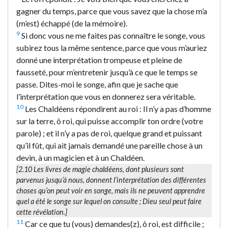
gagner du temps, parce que vous savez que la chose m’a
(m’est) échappé (de la mémoire).
9
Si donc vous ne me faites pas connaître le songe, vous
subirez tous la même sentence, parce que vous m’auriez
donné une interprétation trompeuse et pleine de
fausseté, pour m’entretenir jusqu’à ce que le temps se
passe. Dites-moi le songe, afin que je sache que
l’interprétation que vous en donnerez sera véritable.
10
Les Chaldéens répondirent au roi : Il n’y a pas d’homme
sur la terre, ô roi, qui puisse accomplir ton ordre (votre
parole) ; et il n’y a pas de roi, quelque grand et puissant
qu’il fût, qui ait jamais demandé une pareille chose à un
devin, à un magicien et à un Chaldéen.
[2.10 Les livres de magie chaldéens, dont plusieurs sont
parvenus jusqu’à nous, donnent l’interprétation des différentes
choses qu’on peut voir en songe, mais ils ne peuvent apprendre
quel a été le songe sur lequel on consulte ; Dieu seul peut faire
cette révélation.]
11
Car ce que tu (vous) demandes(z), ô roi, est difficile ;