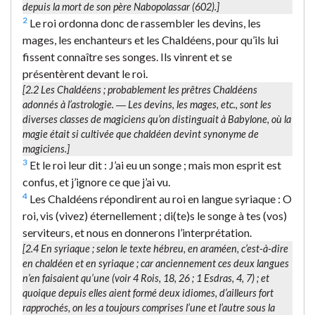
depuis la mort de son père Nabopolassar (602).]
2
Le roi ordonna donc de rassembler les devins, les
mages, les enchanteurs et les Chaldéens, pour qu’ils lui
fissent connaître ses songes. Ils vinrent et se
présentèrent devant le roi.
[2.2
Les Chaldéens
; probablement les prêtres Chaldéens
adonnés à l’astrologie. ―
Les devins, les mages
, etc., sont les
diverses classes de magiciens qu’on distinguait à Babylone, où la
magie était si cultivée que chaldéen devint synonyme de
magiciens.]
3
Et le roi leur dit : J’ai eu un songe ; mais mon esprit est
confus, et j’ignore ce que j’ai vu.
4
Les Chaldéens répondirent au roi en langue syriaque : O
roi, vis (vivez) éternellement ; di(te)s le songe à tes (vos)
serviteurs, et nous en donnerons l’interprétation.
[2.4
En syriaque
; selon le texte hébreu,
en araméen
, c’est-à-dire
en chaldéen et en syriaque ; car anciennement ces deux langues
n’en faisaient qu’une (voir 4 Rois, 18, 26 ; 1 Esdras, 4, 7) ; et
quoique depuis elles aient formé deux idiomes, d’ailleurs fort
rapprochés, on les a toujours comprises l’une et l’autre sous la