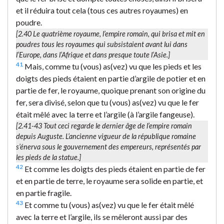
et il réduira tout cela (tous ces autres royaumes) en
poudre.
[2.40
Le quatrième royaume
, l’empire romain, qui brisa et mit en
poudres tous les royaumes qui subsistaient avant lui dans
l’Europe, dans l’Afrique et dans presque toute l’Asie.]
41
Mais, comme tu (vous) as(vez) vu que les pieds et les
doigts des pieds étaient en partie d’argile de potier et en
partie de fer, le royaume, quoique prenant son origine du
fer, sera divisé, selon que tu (vous) as(vez) vu que le fer
était mêlé avec la terre et l’argile (à l’argile fangeuse).
[2.41-43 Tout ceci regarde le dernier âge de l’empire romain
depuis Auguste. L’ancienne vigueur de la république romaine
s’énerva sous le gouvernement des empereurs, représentés par
les pieds de la statue.]
42
Et comme les doigts des pieds étaient en partie de fer
et en partie de terre, le royaume sera solide en partie, et
en partie fragile.
43
Et comme tu (vous) as(vez) vu que le fer était mêlé
avec la terre et l’argile, ils se mêleront aussi par des