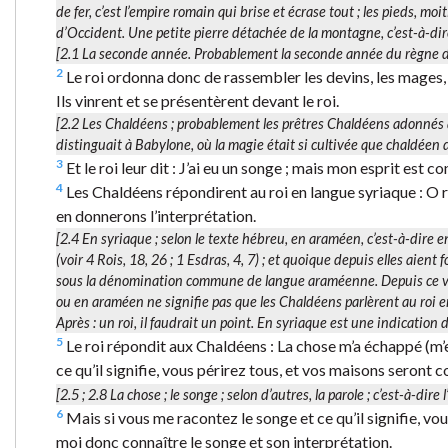
de fer, c’est l’empire romain qui brise et écrase tout ; les pieds, mo
d’Occident. Une petite pierre détachée de la montagne, c’est-à-dire
[2.1
La seconde année.
Probablement la seconde année du règne de
2
Le roi ordonna donc de rassembler les devins, les mages, l
Ils vinrent et se présentèrent devant le roi.
[2.2
Les Chaldéens
; probablement les prêtres Chaldéens adonnés à
distinguait à Babylone, où la magie était si cultivée que chaldée
3
Et le roi leur dit : J’ai eu un songe ; mais mon esprit est con
4
Les Chaldéens répondirent au roi en langue syriaque : O roi
en donnerons l’interprétation.
[2.4
En syriaque
; selon le texte hébreu,
en araméen
, c’est-à-dire
(voir 4 Rois, 18, 26 ; 1 Esdras, 4, 7) ; et quoique depuis elles aient
sous la dénomination commune de
langue araméenne
. Depuis ce v
ou en araméen ne signifie pas que les Chaldéens parlèrent au roi en
Après :
un roi
, il faudrait un point.
En syriaque
est une indication d
5
Le roi répondit aux Chaldéens : La chose m’a échappé (m’e
ce qu’il signifie, vous périrez tous, et vos maisons seront 
[2.5 ; 2.8
La chose
; le songe ; selon d’autres,
la parole
; c’est-à-dire
6
Mais si vous me racontez le songe et ce qu’il signifie, v
moi donc connaître le songe et son interprétation.