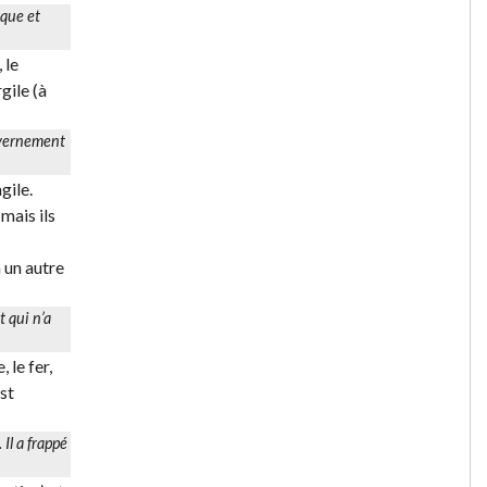
ique et
 le
gile (à
uvernement
gile.
 mais ils
 un autre
 qui n’a
 le fer,
est
Il a frappé