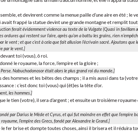
nt ensemble, et devinrent comme la menue paille d’une aire en été ; le v
ui avait frappé la statue devint une grande montagne et remplit toute
uction ferait évidemment violence au texte de la Vulgate (
Quasi in favillam 
 les ordures qui restent sur l’aire, après qu’on a battu les grains, rien n’empêc
 le vent ; et que c’est à cela que fait allusion l’écrivain sacré. Ajoutons que 
e par le vent
.]
devant toi (vous), ô roi.
 donné le royaume, la force, l’empire et la gloire ;
de Perse. Nabuchodonosor était alors le plus grand roi du monde.]
nts des hommes et les bêtes des champs ; il a mis aussi dans ta (votre
sance : c’est donc toi (vous) qui (êt)es la tête d’or.
ment, les hommes.]
e le tien (votre), il sera d’argent ; et ensuite un troisième royaume 
 fondé par Darius le Mède et Cyrus, et qui fut moindre en effet que l’empire b
e
royaume, l’empire des Grecs, fondé par Alexandre le Grand.]
fer brise et dompte toutes choses, ainsi il brisera et il réduira to