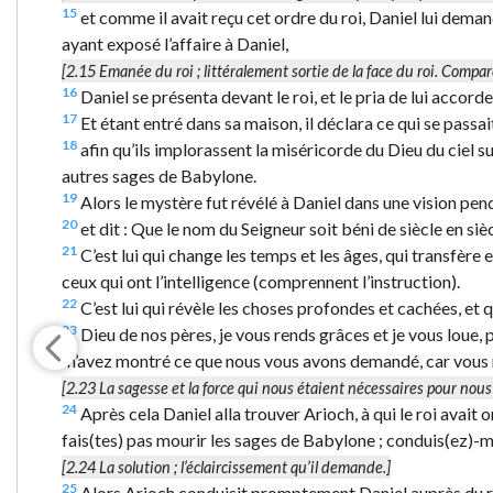
15
et comme il avait reçu cet ordre du roi, Daniel lui deman
ayant exposé l’affaire à Daniel,
[2.15
Emanée du roi
; littéralement
sortie de la face du roi
. Compar
16
Daniel se présenta devant le roi, et le pria de lui accord
17
Et étant entré dans sa maison, il déclara ce qui se pass
18
afin qu’ils implorassent la miséricorde du Dieu du ciel 
autres sages de Babylone.
19
Alors le mystère fut révélé à Daniel dans une vision penda
20
et dit : Que le nom du Seigneur soit béni de siècle en sièc
21
C’est lui qui change les temps et les âges, qui transfère 
ceux qui ont l’intelligence (comprennent l’instruction).
22
C’est lui qui révèle les choses profondes et cachées, et qu
23
Dieu de nos pères, je vous rends grâces et je vous loue,
m’avez montré ce que nous vous avons demandé, car vous n
[2.23
La sagesse et la force
qui nous étaient nécessaires pour nous 
24
Après cela Daniel alla trouver Arioch, à qui le roi avait o
fais(tes) pas mourir les sages de Babylone ; conduis(ez)-moi
[2.24
La solution
; l’éclaircissement qu’il demande.]
25
Alors Arioch conduisit promptement Daniel auprès du roi, e