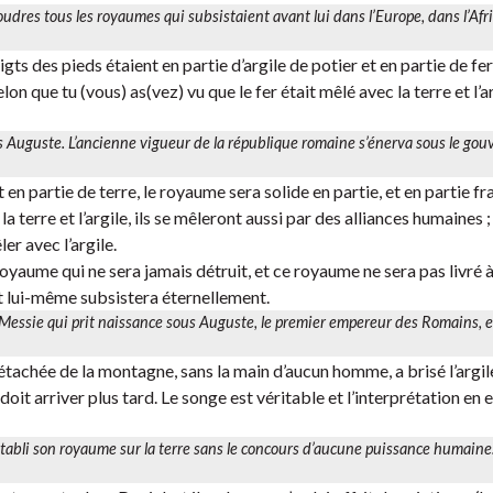
poudres tous les royaumes qui subsistaient avant lui dans l’Europe, dans l’Afr
ts des pieds étaient en partie d’argile de potier et en partie de fer,
on que tu (vous) as(vez) vu que le fer était mêlé avec la terre et l’ar
is Auguste. L’ancienne vigueur de la république romaine s’énerva sous le go
en partie de terre, le royaume sera solide en partie, et en partie fra
 terre et l’argile, ils se mêleront aussi par des alliances humaines ;
r avec l’argile.
oyaume qui ne sera jamais détruit, et ce royaume ne sera pas livré à
et lui-même subsistera éternellement.
u Messie qui prit naissance sous Auguste, le premier empereur des Romains, et
tachée de la montagne, sans la main d’aucun homme, a brisé l’argile,
qui doit arriver plus tard. Le songe est véritable et l’interprétation en 
a établi son royaume sur la terre sans le concours d’aucune puissance humaine. 