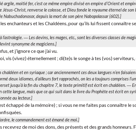
itié argile, moitié fer, c’est ce même empire divisé en empire d’Orient et empir
 Jésus-Christ, renverse le colosse, et Dieu fonde le royaume éternel de son E
 Nabuchodonosor, depuis la mort de son père Nabopolassar (602).]
es enchanteurs et les Chaldéens, pour qu’ils lui fissent connaître s
 l’astrologie. ―
Les devins, les mages
, etc., sont les diverses classes de mag
n devint synonyme de magiciens.]
fus, et j’ignore ce que j’ai vu.
, vis (vivez) éternellement ; di(te)s le songe à tes (vos) serviteurs,
 en chaldéen et en syriaque ; car anciennement ces deux langues n’en faisaien
 formé deux idiomes, d’ailleurs fort rapprochés, on les a toujours comprises l’un
erset jusqu’à la fin du chapitre 7, le texte primitif est écrit en chaldéen. ―
En
 cette langue, mais que ce qui suit dans le livre du Prophète est écrit en syr
onnée au lecteur.]
st échappé de la mémoire) ; si vous ne me faites pas connaître le s
confisquées.
 l’ordre, le commandement est émané de moi.]
ous recevrez de moi des dons, des présents et des grands honneurs. F