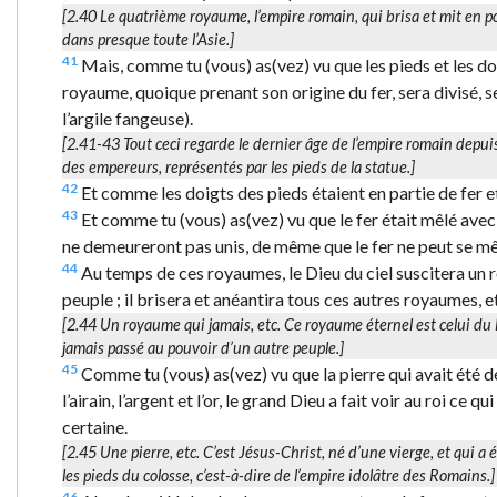
[2.40
Le quatrième royaume
, l’empire romain, qui brisa et mit en 
dans presque toute l’Asie.]
41
Mais, comme tu (vous) as(vez) vu que les pieds et les doig
royaume, quoique prenant son origine du fer, sera divisé, sel
l’argile fangeuse).
[2.41-43 Tout ceci regarde le dernier âge de l’empire romain depu
des empereurs, représentés par les pieds de la statue.]
42
Et comme les doigts des pieds étaient en partie de fer et 
43
Et comme tu (vous) as(vez) vu que le fer était mêlé avec la
ne demeureront pas unis, de même que le fer ne peut se mêle
44
Au temps de ces royaumes, le Dieu du ciel suscitera un r
peuple ; il brisera et anéantira tous ces autres royaumes, 
[2.44
Un royaume qui jamais
, etc. Ce royaume éternel est celui d
jamais passé au pouvoir d’un autre peuple.]
45
Comme tu (vous) as(vez) vu que la pierre qui avait été dé
l’airain, l’argent et l’or, le grand Dieu a fait voir au roi ce 
certaine.
[2.45
Une pierre
, etc. C’est Jésus-Christ, né d’une vierge, et qui 
les pieds du colosse, c’est-à-dire de l’empire idolâtre des Romains.]
46