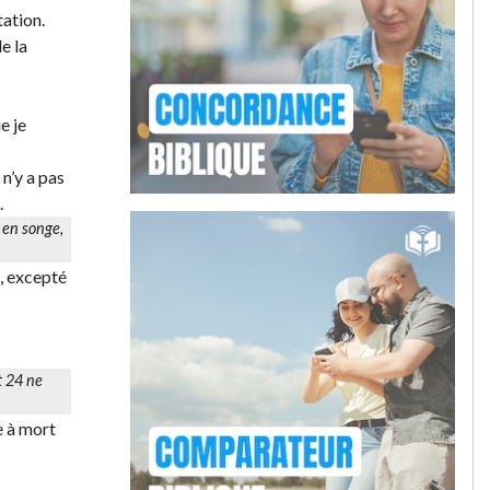
tation.
e la
e je
 n’y a pas
.
 en songe,
e, excepté
t 24 ne
e à mort