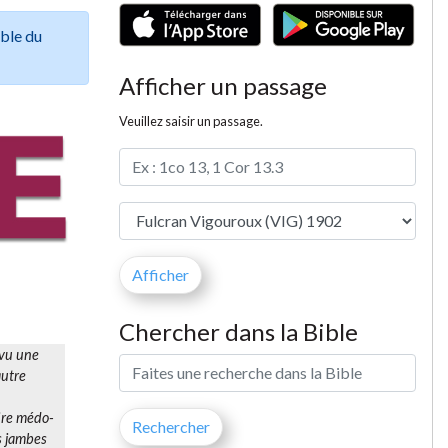
ible du
Afficher un passage
Veuillez saisir un passage.
Chercher dans la Bible
 vu une
autre
pire médo-
es jambes