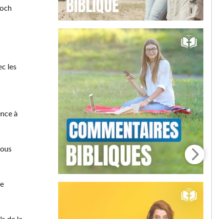
ioch
ec les
ence à
vous
Ne
ls de la