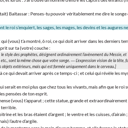
tait) Baltassar : Penses-tu pouvoir véritablement me dire le songe q
t le roi s’enquiert, les sages, les mages, les devins et les augures 
 qui (vous) t’a montré, ô roi, ce qui doit arriver dans les derniers te
sprit sur ta (votre) couche :
s le style des prophètes, désignent ordinairement l’avènement du Messie, et
, etc., sont la même chose que
votre songe
. ― L’expression
vision de la tête
, 
des objets extérieurs, mais qui est formée uniquement dans le cerveau.]
e qui devait arriver après ce temps-ci ; et celui qui révèle les my
i serait en moi plus que chez tous les vivants, mais afin que le roi s
les pensées de ton esprit.
mmense (vous) t’apparut ; cette statue, grande et extraordinairement
 terrible.
itrine et les bras étaient d’argent ; le ventre et les cuisses, d’airain ;
ais) l’autre d’argile.
 de la montagne sans la main d’aucun homme, et elle frappa la statu