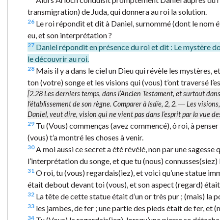
transmigration) de Juda, qui donnera au roi la solution.
26
Le roi répondit et dit à Daniel, surnommé (dont le nom é
eu, et son interprétation ?
27
Daniel répondit en présence du roi et dit : Le mystère don
le découvrir au roi.
28
Mais il y a dans le ciel un Dieu qui révèle les mystères, et
ton (votre) songe et les visions qui (vous) t’ont traversé l’e
[2.28
Les derniers temps
, dans l’Ancien Testament, et surtout dan
l’établissement de son règne. Comparer à Isaïe, 2, 2. ―
Les visions
Daniel, veut dire, vision qui ne vient pas dans l’esprit par la vue 
29
Tu (Vous) commenças (avez commencé), ô roi, à penser à c
(vous) t’a montré les choses à venir.
30
A moi aussi ce secret a été révélé, non par une sagesse qu
l’interprétation du songe, et que tu (nous) connusses(siez) 
31
O roi, tu (vous) regardais(iez), et voici qu’une statue i
était debout devant toi (vous), et son aspect (regard) était
32
La tête de cette statue était d’un or très pur ; (mais) la po
33
les jambes, de fer ; une partie des pieds était de fer, et (m
34
Tu (Vous) la regardais(iez), lorsqu’une pierre se détacha