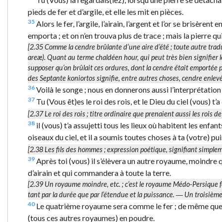
pieds de fer et d’argile, et elle les mit en pièces.
35
Alors le fer, l’argile, l’airain, l’argent et l’or se brisère
emporta ; et on n’en trouva plus de trace ; mais la pierre q
[2.35
Comme la cendre brûlante d’une aire d’été
; toute autre trad
areæ
). Quant au terme chaldéen
hour
, qui peut très bien signifier
supposer qu’on brûlait ces ordures, dont la cendre était emportée par
des Septante
koniortos
signifie, entre autres choses,
cendre enlevé
36
Voilà le songe ; nous en donnerons aussi l’interprétation 
37
Tu (Vous êt)es le roi des rois, et le Dieu du ciel (vous) t’a
[2.37
Le roi des rois
; titre ordinaire que prenaient aussi les rois 
38
il (vous) t’a assujetti tous les lieux où habitent les enfa
oiseaux du ciel, et il a soumis toutes choses à ta (votre) puis
[2.38
Les fils des hommes
; expression poétique, signifiant simple
39
Après toi (vous) il s’élèvera un autre royaume, moindre qu
d’airain et qui commandera à toute la terre.
[2.39
Un royaume moindre
, etc. ; c’est le royaume Médo-Persique
tant par la durée que par l’étendue et la puissance. ―
Un troisièm
40
Le quatrième royaume sera comme le fer ; de même que le 
(tous ces autres royaumes) en poudre.