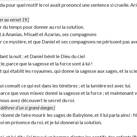
da pour quel motif le roi avait prononcé une sentence si cruelle. Ar
er au verset 19.]
er du temps pour donner au roi la solution.
ait à Ananias, Misaël et Azarias, ses compagnons
sur ce mystère, et que Daniel et ses compagnons ne périssent pas av
nt la nuit ; et Daniel bénit le Dieu du ciel
le, parce que la sagesse et la force sont à lui !
et qui établit les royaumes, qui donne la sagesse aux sages, et la sci
i connaît ce qui est dans les ténèbres ; et la lumière est avec lui.
 parce que vous m’avez donné la sagesse et la force ; et maintenant 
ous avez découvert le secret du roi.
délivrer d’un si grand danger.]
rdonné de faire mourir les sages de Babylone, et il lui parla ainsi : 
 en présence du roi, et je lui donnerai la solution.
t lui dit : J’ai trouvé un homme d’entre les captifs des enfants (fi