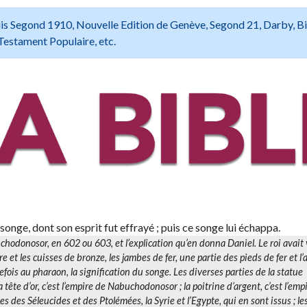
 Louis Segond 1910, Nouvelle Edition de Genève, Segond 21, Darby, B
Testament Populaire, etc.
ge, dont son esprit fut effrayé ; puis ce songe lui échappa.
chodonosor, en 602 ou 603, et l’explication qu’en donna Daniel. Le roi avait
ntre et les cuisses de bronze, les jambes de fer, une partie des pieds de fer et l’
efois au pharaon, la signification du songe. Les diverses parties de la statue
tête d’or, c’est l’empire de Nabuchodonosor ; la poitrine d’argent, c’est l’em
es des Séleucides et des Ptolémées, la Syrie et l’Egypte, qui en sont issus ; l