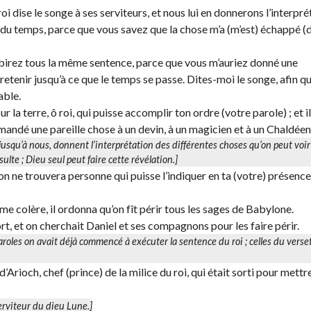
roi dise le songe à ses serviteurs, et nous lui en donnerons l’interpré
 du temps, parce que vous savez que la chose m’a (m’est) échappé (d
ubirez tous la même sentence, parce que vous m’auriez donné une
etenir jusqu’à ce que le temps se passe. Dites-moi le songe, afin qu
able.
 la terre, ô roi, qui puisse accomplir ton ordre (votre parole) ; et il
demandé une pareille chose à un devin, à un magicien et à un Chaldéen
jusqu’à nous, donnent l’interprétation des différentes choses qu’on peut voir
ulte ; Dieu seul peut faire cette révélation.]
t on ne trouvera personne qui puisse l’indiquer en ta (votre) présenc
ême colère, il ordonna qu’on fît périr tous les sages de Babylone.
t, et on cherchait Daniel et ses compagnons pour les faire périr.
aroles on avait déjà commencé à exécuter la sentence du roi ; celles du verse
’Arioch, chef (prince) de la milice du roi, qui était sorti pour mettr
serviteur du dieu Lune.]