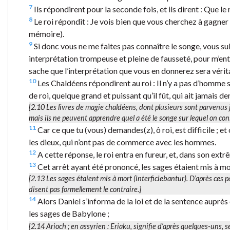
7
Ils répondirent pour la seconde fois, et ils dirent : Que le 
8
Le roi répondit : Je vois bien que vous cherchez à gagner
mémoire).
9
Si donc vous ne me faites pas connaître le songe, vous s
interprétation trompeuse et pleine de fausseté, pour m’entr
sache que l’interprétation que vous en donnerez sera vérit
10
Les Chaldéens répondirent au roi : Il n’y a pas d’homme sur
de roi, quelque grand et puissant qu’il fût, qui ait jamais 
[2.10 Les livres de magie chaldéens, dont plusieurs sont parvenus 
mais ils ne peuvent apprendre quel a été le songe sur lequel on cons
11
Car ce que tu (vous) demandes(z), ô roi, est difficile ; e
les dieux, qui n’ont pas de commerce avec les hommes.
12
A cette réponse, le roi entra en fureur, et, dans son extr
13
Cet arrêt ayant été prononcé, les sages étaient mis à mor
[2.13
Les sages étaient mis à mort (interficiebantur).
D’après ces p
disent pas formellement le contraire.]
14
Alors Daniel s’informa de la loi et de la sentence auprès d
les sages de Babylone ;
[2.14
Arioch
; en assyrien : Eriaku, signifie d’après quelques-uns, 