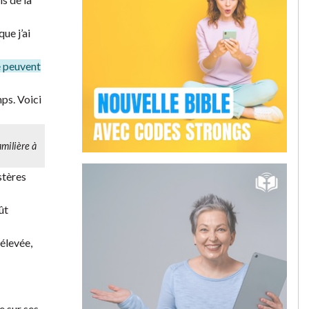
ue j’ai
ne peuvent
mps. Voici
familière à
stères
ût
 élevée,
e sur ses