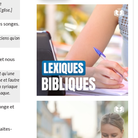
e
glise.]
es songes.
iciens qu’on
 et nous
t qu’une
e et l’autre
 syriaque
iaque.
onge et
aites-