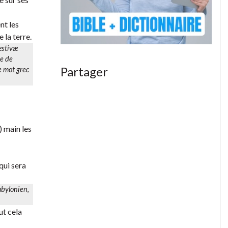
ent les
 la terre.
æstivæ
he de
Partager
le mot grec
) main les
qui sera
abylonien,
ut cela