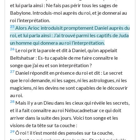
et lui parla ainsi : Ne fais pas périr tous les sages de
Babylone. Introduis-moi auprès du roi, et je donnerai au
roi l’interprétation.
25
Alors Arioc introduisit promptement Daniel auprès du
roi, et lui parla ainsi : J’ai trouvé parmi les captifs de Juda
un homme qui donnera au roi l’interprétation.
26
Le roi prit la parole et dit à Daniel, qu’on appelait
Beltshatsar : Es-tu capable de me faire connaître le
songe que j’ai eu et son interprétation ?
27
Daniel répondit en présence du roi et dit : Le secret
que le roi demande, ni les sages, ni les astrologues, ni les
magiciens, ni les devins ne sont capables de le découvrir
au roi.
28
Mais il y a un Dieu dans les cieux qui révèle les secrets,
et il a fait connaître au roi Nébucadnetsar ce qui doit
arriver dans la suite des jours. Voici ton songe et les
visions de ta tête sur ta couche :
29
Ô roi ! il t’est monté des pensées sur ta couche,