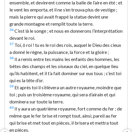
ensemble, et devinrent comme la balle de l’aire en été ; et
le vent les emporta, et il ne s’en trouva plus de vestige ;
mais la pierre qui avait frappé la statue devint une
grande montagne et remplit toute la terre.
36
C’est là le songe ; et nous en donnerons l’interprétation
devant le roi.
37
Toi, ô roi ! tu es le roi des rois, auquel le Dieu des cieux
a donné le règne, la puissance, la force et la gloire ;
38
Il a remis entre tes mains les enfants des hommes, les
bêtes des champs et les oiseaux du ciel, en quelque lieu
qu’ils habitent, et il t’a fait dominer sur eux tous ; c’est toi
qui es la tête d’or.
39
Et après toi il s’élèvera un autre royaume, moindre que
toi ; puis un troisième royaume, qui sera d’airain et qui
dominera sur toute la terre.
40
Il y aura un quatrième royaume, fort comme du fer ; de
même que le fer brise et rompt tout, ainsi, pareil au fer
qui brise et met tout en pièces, il brisera et mettra tout
en pièces.