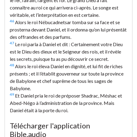
le fer, l’airain, l’argent et l’or. Le grand Dieu a fait
connaître au roi ce qui arrivera ci-après. Le songe est
véritable, et l’interprétation en est certaine.
46
Alors le roi Nébucadnetsar tomba sur sa face et se
prosterna devant Daniel, et il ordonna qu’on lui présentât
des offrandes et des parfums.
47
Le roi parla à Daniel et dit : Certainement votre Dieu
est le Dieu des dieux et le Seigneur des rois, et il révèle
les secrets, puisque tu as pu découvrir ce secret.
48
Alors le roi éleva Daniel en dignité, et lui fit de riches
présents ; et il l’établit gouverneur sur toute la province
de Babylone et chef suprême de tous les sages de
Babylone.
49
Et Daniel pria le roi de préposer Shadrac, Méshac et
Abed-Négo à l’administration de la province. Mais
Daniel était à la porte du roi.
Télécharger l'application
Bible.audio