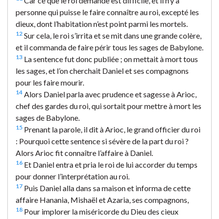
Car ce que le roi demande est difficile, et il n’y a
personne qui puisse le faire connaître au roi, excepté les
dieux, dont l’habitation n’est point parmi les mortels.
12
Sur cela, le roi s’irrita et se mit dans une grande colère,
et il commanda de faire périr tous les sages de Babylone.
13
La sentence fut donc publiée ; on mettait à mort tous
les sages, et l’on cherchait Daniel et ses compagnons
pour les faire mourir.
14
Alors Daniel parla avec prudence et sagesse à Arioc,
chef des gardes du roi, qui sortait pour mettre à mort les
sages de Babylone.
15
Prenant la parole, il dit à Arioc, le grand officier du roi
: Pourquoi cette sentence si sévère de la part du roi ?
Alors Arioc fit connaître l’affaire à Daniel.
16
Et Daniel entra et pria le roi de lui accorder du temps
pour donner l’interprétation au roi.
17
Puis Daniel alla dans sa maison et informa de cette
affaire Hanania, Mishaël et Azaria, ses compagnons,
18
Pour implorer la miséricorde du Dieu des cieux