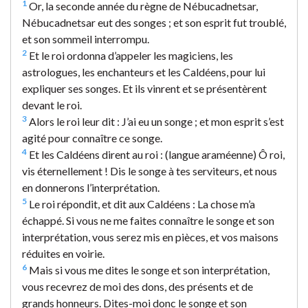
1
Or, la seconde année du règne de Nébucadnetsar,
Nébucadnetsar eut des songes ; et son esprit fut troublé,
et son sommeil interrompu.
2
Et le roi ordonna d’appeler les magiciens, les
astrologues, les enchanteurs et les Caldéens, pour lui
expliquer ses songes. Et ils vinrent et se présentèrent
devant le roi.
3
Alors le roi leur dit : J’ai eu un songe ; et mon esprit s’est
agité pour connaître ce songe.
4
Et les Caldéens dirent au roi : (langue araméenne) Ô roi,
vis éternellement ! Dis le songe à tes serviteurs, et nous
en donnerons l’interprétation.
5
Le roi répondit, et dit aux Caldéens : La chose m’a
échappé. Si vous ne me faites connaître le songe et son
interprétation, vous serez mis en pièces, et vos maisons
réduites en voirie.
6
Mais si vous me dites le songe et son interprétation,
vous recevrez de moi des dons, des présents et de
grands honneurs. Dites-moi donc le songe et son