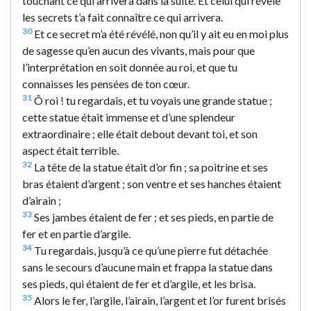
touchant ce qui arrivera dans la suite. Et celui qui révèle
les secrets t’a fait connaître ce qui arrivera.
30
Et ce secret m’a été révélé, non qu’il y ait eu en moi plus
de sagesse qu’en aucun des vivants, mais pour que
l’interprétation en soit donnée au roi, et que tu
connaisses les pensées de ton cœur.
31
Ô roi ! tu regardais, et tu voyais une grande statue ;
cette statue était immense et d’une splendeur
extraordinaire ; elle était debout devant toi, et son
aspect était terrible.
32
La tête de la statue était d’or fin ; sa poitrine et ses
bras étaient d’argent ; son ventre et ses hanches étaient
d’airain ;
33
Ses jambes étaient de fer ; et ses pieds, en partie de
fer et en partie d’argile.
34
Tu regardais, jusqu’à ce qu’une pierre fut détachée
sans le secours d’aucune main et frappa la statue dans
ses pieds, qui étaient de fer et d’argile, et les brisa.
35
Alors le fer, l’argile, l’airain, l’argent et l’or furent brisés