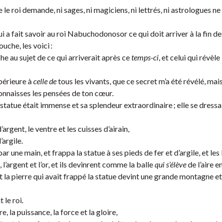
 le roi demande, ni sages, ni magiciens, ni lettrés, ni astrologues ne
qui a fait savoir au roi Nabuchodonosor ce qui doit arriver à la fin de
ouche, les voici :
he au sujet de ce qui arriverait après ce
temps-ci
, et celui qui révèle
upérieure à
celle de
tous les vivants, que ce secret m’a été révélé, mais
 connaisses les pensées de ton cœur.
e statue était immense et sa splendeur extraordinaire ; elle se dress
’argent, le ventre et les cuisses d’airain,
’argile.
r une main, et frappa la statue à ses pieds de fer et d’argile, et les 
, l’argent et l’or, et ils devinrent comme la balle
qui s’élève
de l’aire en
t la pierre qui avait frappé la statue devint une grande montagne e
 le roi.
re, la puissance, la force et la gloire,