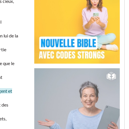
s cieux,
l
n lui de la
rtie
e que le
nt
gent et
t des
ets,