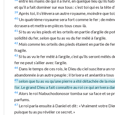
entre les mains de qui il a livré, en quelque lieu qu’ils 
et qu’il a fait dominer sur eux tous : c’est toi qui es la tête d’
39
Après toi, il s’élèvera un autre royaume, moindre que toi,
40
Un quatrième royaume sera fort comme le fer ; de même qu
écrasera et mettra en pièces tous ceux-là.
41
Si tu as vu les pieds et les orteils en partie d’argile de po
solidité du fer, selon que tu as vu du fer mêlé à l’argile.
42
Mais comme
les orteils des pieds étaient en partie de fer
fragile.
43
Si tu as vu le fer mêlé à l’argile,
c’est qu’
ils seront mêlés d
fer ne peut s’allier avec l’argile.
44
Dans le temps de ces rois, le Dieu du ciel suscitera un r
abandonnée à un autre peuple ; il brisera et anéantira tous
45
selon que tu as vu qu’une pierre a été détachée de la montag
l’or. Le grand Dieu a fait connaître au roi ce qui arrivera dan
46
Alors le roi Nabuchodonosor tomba sur sa face et se pros
parfums.
47
Le roi parla ensuite à Daniel et dit : « Vraiment votre Die
puisque tu as pu révéler ce secret. »