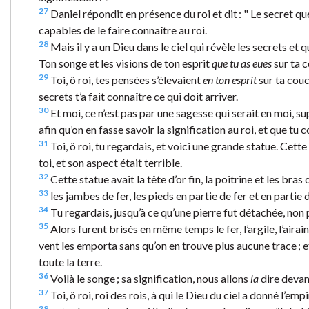
27
Daniel répondit en présence du roi et dit : " Le secret que
capables de le faire connaître au roi.
28
Mais il y a un Dieu dans le ciel qui révèle les secrets et 
Ton songe et les visions de ton esprit
que tu as eues
sur ta c
29
Toi, ô roi, tes pensées s’élevaient
en ton esprit
sur ta couc
secrets t’a fait connaître ce qui doit arriver.
30
Et moi, ce n’est pas par une sagesse qui serait en moi, s
afin qu’on en fasse savoir la signification au roi, et que tu
31
Toi, ô roi, tu regardais, et voici une grande statue. Cett
toi, et son aspect était terrible.
32
Cette statue avait la tête d’or fin, la poitrine et les bras d
33
les jambes de fer, les pieds en partie de fer et en partie d
34
Tu regardais, jusqu’à ce qu’une pierre fut détachée, non pa
35
Alors furent brisés en même temps le fer, l’argile, l’airain
vent les emporta sans qu’on en trouve plus aucune trace ; e
toute la terre.
36
Voilà le songe ; sa signification, nous allons
la
dire devant
37
Toi, ô roi, roi des rois, à qui le Dieu du ciel a donné l’empi
38