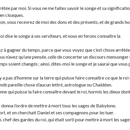
rêtée par moi. Si vous ne me faites savoir le songe et sa significatio
en cloaques.
tion, vous recevrez de moi des dons et des présents, et de grands ho
oi dise le songe à ses serviteurs, et nous en ferons connaître la
rchez à gagner du temps, parce que vous voyez que c’est chose arrêtée
us n’avez qu’une pensée,
celle
de concerter un discours mensonger 
mps soient changés ; ainsi, dites-moi le songe et je saurai que vous
’y a pas d’homme sur la terre qui puisse faire connaître ce que le ro
andé pareille chose d’aucun lettré, astrologue ou Chaldéen.
onne qui puisse la faire connaître devant le roi, hormis les dieux dont
 il donna l’ordre de mettre à mort tous les sages de Babylone.
mort, et on cherchait Daniel et ses compagnons pour
les
tuer.
 chef des gardes du roi, qui était sorti pour mettre à mort les sage