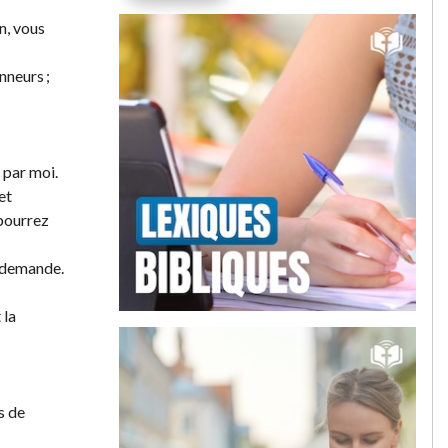
n, vous
nneurs ;
 par moi.
et
 pourrez
i demande.
 la
s de