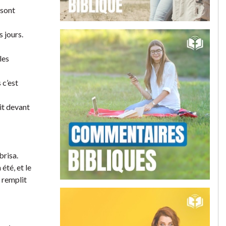
 sont
s jours.
 les
 c’est
ait devant
brisa.
 été, et le
t remplit