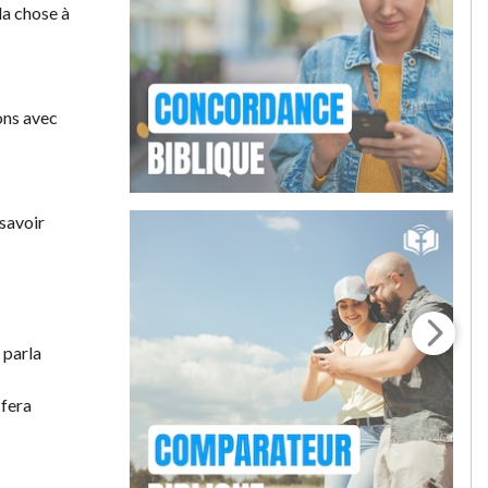
la chose à
ons avec
 savoir
 parla
 fera