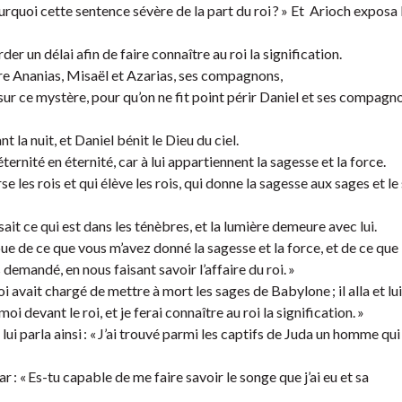
ourquoi cette sentence sévère de la part du roi ? » Et Arioch exposa 
rder un délai afin de faire connaître au roi la signification.
ire Ananias, Misaël et Azarias, ses compagnons,
sur ce mystère, pour qu’on ne fit point périr Daniel et ses compagn
 la nuit, et Daniel bénit le Dieu du ciel.
’éternité en éternité, car à lui appartiennent la sagesse et la force.
e les rois et qui élève les rois, qui donne la sagesse aux sages et le
sait ce qui est dans les ténèbres, et la lumière demeure avec lui.
oue de ce que vous m’avez donné la sagesse et la force, et de ce que
emandé, en nous faisant savoir l’affaire du roi. »
i avait chargé de mettre à mort les sages de Babylone ; il alla et lui
oi devant le roi, et je ferai connaître au roi la signification. »
lui parla ainsi : « J’ai trouvé parmi les captifs de Juda un homme qui
sar : « Es-tu capable de me faire savoir le songe que j’ai eu et sa