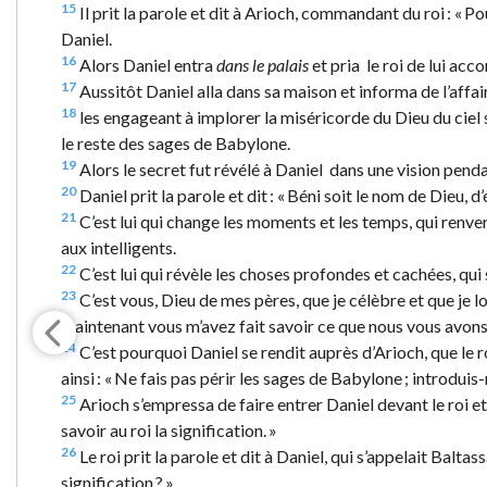
15
Il prit la parole et dit à Arioch, commandant du roi : « P
Daniel.
16
Alors Daniel entra
dans le palais
et pria le roi de lui acco
17
Aussitôt Daniel alla dans sa maison et informa de l’affa
18
les engageant à implorer la miséricorde du Dieu du ciel 
le reste des sages de Babylone.
19
Alors le secret fut révélé à Daniel dans une vision pendant
20
Daniel prit la parole et dit : « Béni soit le nom de Dieu, d
21
C’est lui qui change les moments et les temps, qui renvers
aux intelligents.
22
C’est lui qui révèle les choses profondes et cachées, qui 
23
C’est vous, Dieu de mes pères, que je célèbre et que je l
maintenant vous m’avez fait savoir ce que nous vous avons d
24
C’est pourquoi Daniel se rendit auprès d’Arioch, que le ro
ainsi : « Ne fais pas périr les sages de Babylone ; introduis-m
25
Arioch s’empressa de faire entrer Daniel devant le roi et 
savoir au roi la signification. »
26
Le roi prit la parole et dit à Daniel, qui s’appelait Baltas
signification ? »