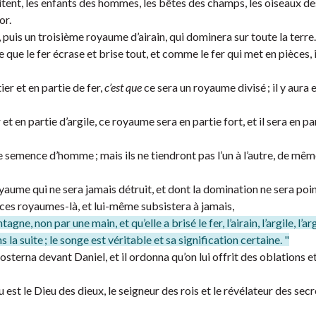
habitent, les enfants des hommes, les bêtes des champs, les oiseaux de
or.
 puis un troisième royaume d’airain, qui dominera sur toute la terre.
e le fer écrase et brise tout, et comme le fer qui met en pièces, i
tier et en partie de fer,
c’est que
ce sera un royaume divisé ; il y aura e
 et en partie d’argile, ce royaume sera en partie fort, et il sera en pa
e semence d’homme ; mais ils ne tiendront pas l’un à l’autre, de mêm
oyaume qui ne sera jamais détruit, et dont la domination ne sera poi
 ces royaumes-là, et lui-même subsistera à jamais,
ne, non par une main, et qu’elle a brisé le fer, l’airain, l’argile, l’ar
s la suite ; le songe est véritable et sa signification certaine. "
terna devant Daniel, et il ordonna qu’on lui offrit des oblations e
u est le Dieu des dieux, le seigneur des rois et le révélateur des secr