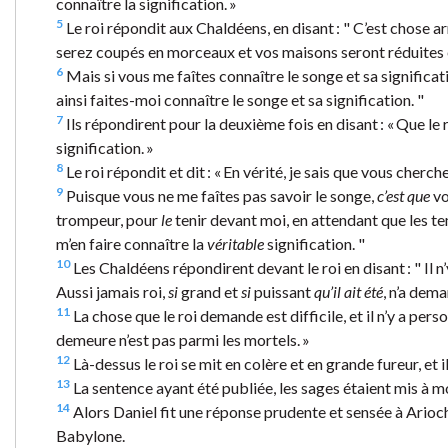
connaître la signification. »
5
Le roi répondit aux Chaldéens, en disant : " C’est chose ar
serez coupés en morceaux et vos maisons seront réduites 
6
Mais si vous me faîtes connaître le songe et sa significa
ainsi faites-moi connaître le songe et sa signification. "
7
Ils répondirent pour la deuxième fois en disant : « Que le r
signification. »
8
Le roi répondit et dit : « En vérité, je sais que vous che
9
Puisque vous ne me faîtes pas savoir le songe,
c’est que
vo
trompeur, pour
le
tenir devant moi, en attendant que les te
m’en faire connaître la
véritable
signification. "
10
Les Chaldéens répondirent devant le roi en disant : " Il n
Aussi jamais roi,
si
grand et
si
puissant
qu’il ait été
, n’a dem
11
La chose que le roi demande est difficile, et il n’y a pers
demeure n’est pas parmi les mortels. »
12
Là-dessus le roi se mit en colère et en grande fureur, et
13
La sentence ayant été publiée, les sages étaient mis à 
14
Alors Daniel fit une réponse prudente et sensée à Arioch,
Babylone.