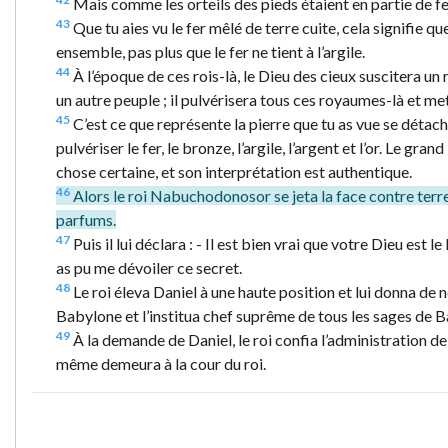
Mais comme les orteils des pieds étaient en partie de fer 
43
Que tu aies vu le fer mêlé de terre cuite, cela signifie q
ensemble, pas plus que le fer ne tient à l’argile.
44
À l’époque de ces rois-là, le Dieu des cieux suscitera un
un autre peuple ; il pulvérisera tous ces royaumes-là et m
45
C’est ce que représente la pierre que tu as vue se détac
pulvériser le fer, le bronze, l’argile, l’argent et l’or. Le gra
chose certaine, et son interprétation est authentique.
46
Alors le roi Nabuchodonosor se jeta la face contre terre 
parfums.
47
Puis il lui déclara : - Il est bien vrai que votre Dieu est l
as pu me dévoiler ce secret.
48
Le roi éleva Daniel à une haute position et lui donna de
Babylone et l’institua chef suprême de tous les sages de 
49
À la demande de Daniel, le roi confia l’administration 
même demeura à la cour du roi.