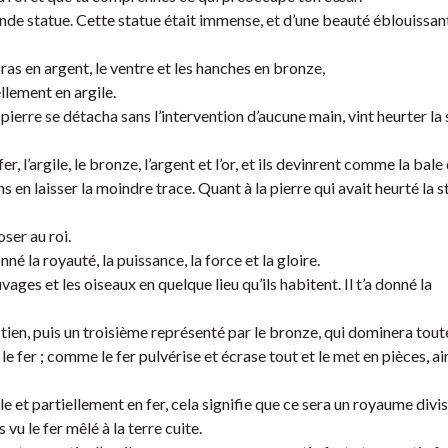
grande statue. Cette statue était immense, et d’une beauté éblouissant
 bras en argent, le ventre et les hanches en bronze,
ellement en argile.
ierre se détacha sans l’intervention d’aucune main, vint heurter la 
l’argile, le bronze, l’argent et l’or, et ils devinrent comme la bale 
s en laisser la moindre trace. Quant à la pierre qui avait heurté la st
oser au roi.
onné la royauté, la puissance, la force et la gloire.
ges et les oiseaux en quelque lieu qu’ils habitent. Il t’a donné la
tien, puis un troisième représenté par le bronze, qui dominera toute
fer ; comme le fer pulvérise et écrase tout et le met en pièces, ains
ile et partiellement en fer, cela signifie que ce sera un royaume divisé 
 vu le fer mêlé à la terre cuite.