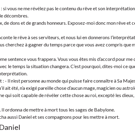
: si vous ne me révélez pas le contenu du rêve et son interprétation
 de décombres.
x, de dons et de grands honneurs. Exposez-moi donc mon rêve et ce
conte le rêve à ses serviteurs, et nous lui en donnerons l’interprétat
 que vous cherchez à gagner du temps parce que vous avez compris que 
 même sentence vous frappera. Vous vous êtes mis d’accord pour me 
 le temps la situation changera. C’est pourquoi, dites-moi ce que 
nterprétation.
t : - Il n’est personne au monde qui puisse faire connaître à Sa Maje
u’il ait été, n’a exigé pareille chose d’aucun mage, magicien ou astro
nne qui soit capable de révéler cette chose au roi, excepté les dieux,
te. Il ordonna de mettre à mort tous les sages de Babylone.
rcha aussi Daniel et ses compagnons pour les mettre à mort.
 Daniel