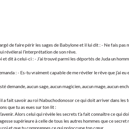
rgé de faire périr les sages de Babylone et il lui dit : - Ne fais pas 
i révélerai l’interprétation de son rêve.
et dit à celui-ci : - J’ai trouvé parmi les déportés de Juda un homm
emanda : - Es-tu vraiment capable de me révéler le rêve que j’ai eu 
Majesté demande, aucun sage, aucun magicien, aucun mage, aucun enc
 et il a fait savoir au roi Nabuchodonosor ce qui doit arriver dans les
ons que tu as eues sur ton lit :
avenir. Alors celui qui révèle les secrets t’a fait connaître ce qui doi
agesse supérieure à celle de tous les autres hommes que ce secret 
 au roi et que tu comprennes ce qui préoccupe ton cœur.