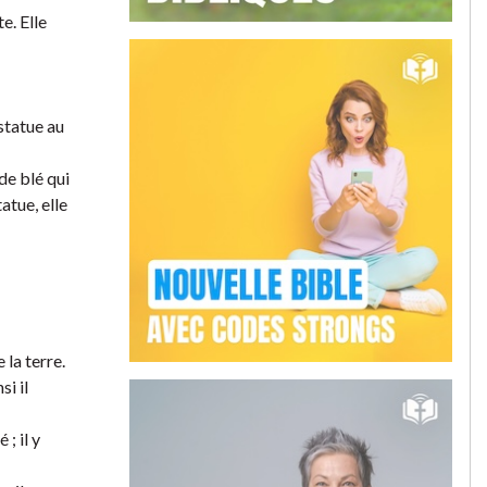
e. Elle
statue au
de blé qui
atue, elle
 la terre.
i il
; il y