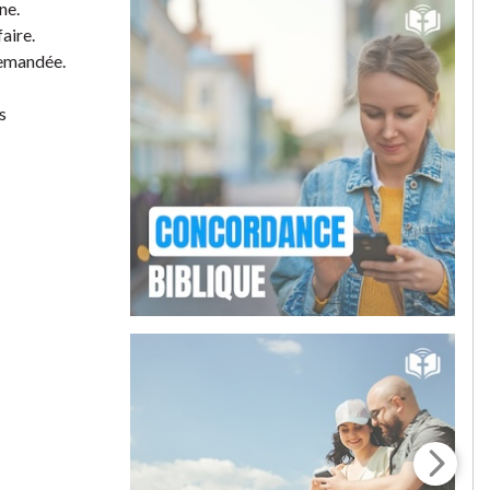
ne.
faire.
 demandée.
s