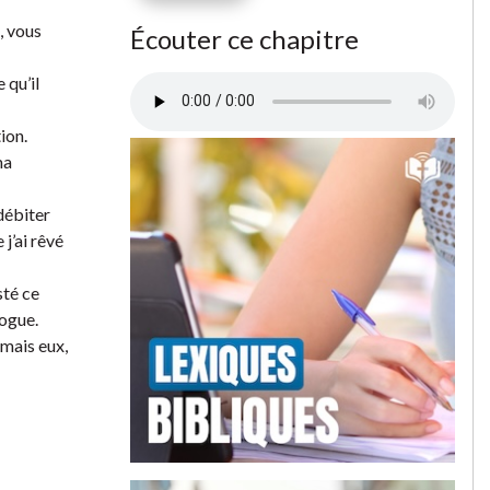
, vous
Écouter ce chapitre
 qu’il
ion.
ma
débiter
j’ai rêvé
sté ce
logue.
 mais eux,