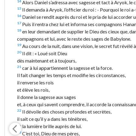
14
Alors Daniel s’adressa avec sagesse et tact à Aryok, le c
15
Il demanda à Aryok, l’officier du roi : - Pourquoi le roi a
16
Daniel se rendit auprès du roi et le pria de lui accorder un
17
Puis il rentra chez lui et informa ses compagnons Hanani
18
en leur demandant de supplier le Dieu des cieux que, dans s
compagnons et lui, avec le reste des sages de Babylone.
19
Au cours de la nuit, dans une vision, le secret fut révélé à
20
Il dit :
« Loué soit Dieu
dès maintenant et à toujours,
21
car à lui appartiennent la sagesse et la force.
Il fait changer les temps et modifie les circonstances,
il renverse les rois
et élève les rois,
il donne la sagesse aux sages
et, à ceux qui savent comprendre, il accorde la connaissan
22
Il dévoile des choses profondes et secrètes,
il sait ce qu’il y a dans les ténèbres,
et la lumière brille auprès de lui.
23
C’est toi, Dieu de mes pères,