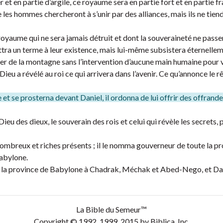
et en partie d’argile, ce royaume sera en partie fort et en partie fr
ue les hommes chercheront à s’unir par des alliances, mais ils ne tien
 royaume qui ne sera jamais détruit et dont la souveraineté ne passe
ettra un terme à leur existence, mais lui-même subsistera éternellem
her de la montagne sans l’intervention d’aucune main humaine pour 
nd Dieu a révélé au roi ce qui arrivera dans l’avenir. Ce qu’annonce le r
et se prosterna devant Daniel, il ordonna de lui offrir des offrande
e Dieu des dieux, le souverain des rois et celui qui révèle les secrets,
 nombreux et riches présents ; il le nomma gouverneur de toute la p
Babylone.
de la province de Babylone à Chadrak, Méchak et Abed-Nego, et Dan
La Bible du Semeur™
Copyright © 1992, 1999, 2015 by Biblica, Inc.