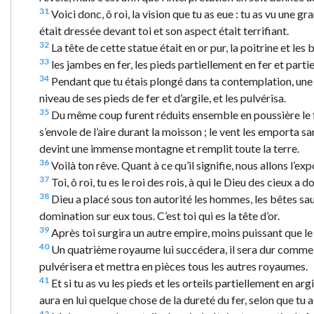
31
Voici donc, ô roi, la vision que tu as eue : tu as vu une 
était dressée devant toi et son aspect était terrifiant.
32
La tête de cette statue était en or pur, la poitrine et les
33
les jambes en fer, les pieds partiellement en fer et parti
34
Pendant que tu étais plongé dans ta contemplation, une p
niveau de ses pieds de fer et d’argile, et les pulvérisa.
35
Du même coup furent réduits ensemble en poussière le fer, 
s’envole de l’aire durant la moisson ; le vent les emporta san
devint une immense montagne et remplit toute la terre.
36
Voilà ton rêve. Quant à ce qu’il signifie, nous allons l’exp
37
Toi, ô roi, tu es le roi des rois, à qui le Dieu des cieux a d
38
Dieu a placé sous ton autorité les hommes, les bêtes sauva
domination sur eux tous. C’est toi qui es la tête d’or.
39
Après toi surgira un autre empire, moins puissant que le 
40
Un quatrième royaume lui succédera, il sera dur comme le 
pulvérisera et mettra en pièces tous les autres royaumes.
41
Et si tu as vu les pieds et les orteils partiellement en arg
aura en lui quelque chose de la dureté du fer, selon que tu as
42