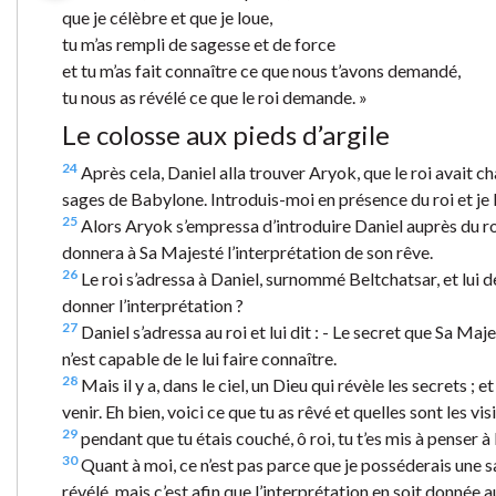
que je célèbre et que je loue,
tu m’as rempli de sagesse et de force
et tu m’as fait connaître ce que nous t’avons demandé,
tu nous as révélé ce que le roi demande. »
Le colosse aux pieds d’argile
24
Après cela, Daniel alla trouver Aryok, que le roi avait cha
sages de Babylone. Introduis-moi en présence du roi et je lu
25
Alors Aryok s’empressa d’introduire Daniel auprès du roi 
donnera à Sa Majesté l’interprétation de son rêve.
26
Le roi s’adressa à Daniel, surnommé Beltchatsar, et lui d
donner l’interprétation ?
27
Daniel s’adressa au roi et lui dit : - Le secret que Sa 
n’est capable de le lui faire connaître.
28
Mais il y a, dans le ciel, un Dieu qui révèle les secrets ;
venir. Eh bien, voici ce que tu as rêvé et quelles sont les visi
29
pendant que tu étais couché, ô roi, tu t’es mis à penser à l’
30
Quant à moi, ce n’est pas parce que je posséderais une s
révélé, mais c’est afin que l’interprétation en soit donnée