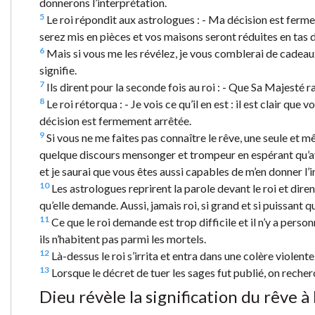
donnerons l’interprétation.
5
Le roi répondit aux astrologues : - Ma décision est ferme 
serez mis en pièces et vos maisons seront réduites en tas
6
Mais si vous me les révélez, je vous comblerai de cadeau
signifie.
7
Ils dirent pour la seconde fois au roi : - Que Sa Majesté ra
8
Le roi rétorqua : - Je vois ce qu’il en est : il est clair
décision est fermement arrêtée.
9
Si vous ne me faites pas connaître le rêve, une seule et
quelque discours mensonger et trompeur en espérant qu’avec
et je saurai que vous êtes aussi capables de m’en donner l’i
10
Les astrologues reprirent la parole devant le roi et diren
qu’elle demande. Aussi, jamais roi, si grand et si puissant q
11
Ce que le roi demande est trop difficile et il n’y a perso
ils n’habitent pas parmi les mortels.
12
Là-dessus le roi s’irrita et entra dans une colère violen
13
Lorsque le décret de tuer les sages fut publié, on reche
Dieu révèle la signification du rêve à