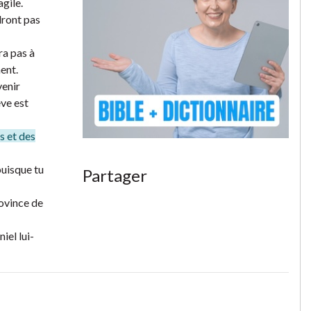
agile.
dront pas
ra pas à
ent.
venir
êve est
s et des
 puisque tu
Partager
rovince de
iel lui-