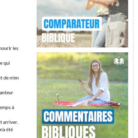
mourir les
e qui
et de m’en
hanteur
 temps à
t arriver.
m’a été