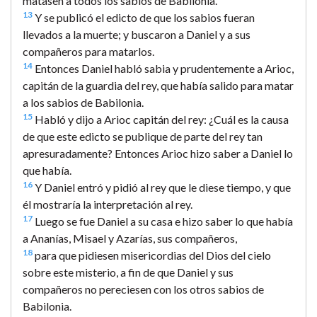
matasen a todos los sabios de Babilonia.
13
Y se publicó el edicto de que los sabios fueran
llevados a la muerte; y buscaron a Daniel y a sus
compañeros para matarlos.
14
Entonces Daniel habló sabia y prudentemente a Arioc,
capitán de la guardia del rey, que había salido para matar
a los sabios de Babilonia.
15
Habló y dijo a Arioc capitán del rey: ¿Cuál es la causa
de que este edicto se publique de parte del rey tan
apresuradamente? Entonces Arioc hizo saber a Daniel lo
que había.
16
Y Daniel entró y pidió al rey que le diese tiempo, y que
él mostraría la interpretación al rey.
17
Luego se fue Daniel a su casa e hizo saber lo que había
a Ananías, Misael y Azarías, sus compañeros,
18
para que pidiesen misericordias del Dios del cielo
sobre este misterio, a fin de que Daniel y sus
compañeros no pereciesen con los otros sabios de
Babilonia.