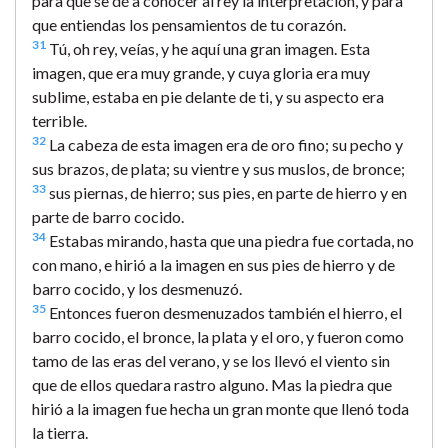
para que se dé a conocer al rey la interpretación, y para
que entiendas los pensamientos de tu corazón.
31
Tú, oh rey, veías, y he aquí una gran imagen. Esta
imagen, que era muy grande, y cuya gloria era muy
sublime, estaba en pie delante de ti, y su aspecto era
terrible.
32
La cabeza de esta imagen era de oro fino; su pecho y
sus brazos, de plata; su vientre y sus muslos, de bronce;
33
sus piernas, de hierro; sus pies, en parte de hierro y en
parte de barro cocido.
34
Estabas mirando, hasta que una piedra fue cortada, no
con mano, e hirió a la imagen en sus pies de hierro y de
barro cocido, y los desmenuzó.
35
Entonces fueron desmenuzados también el hierro, el
barro cocido, el bronce, la plata y el oro, y fueron como
tamo de las eras del verano, y se los llevó el viento sin
que de ellos quedara rastro alguno. Mas la piedra que
hirió a la imagen fue hecha un gran monte que llenó toda
la tierra.