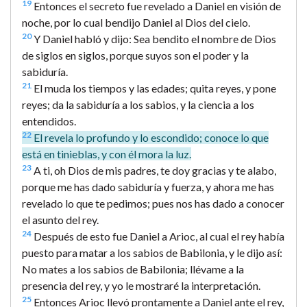
19
Entonces el secreto fue revelado a Daniel en visión de
noche, por lo cual bendijo Daniel al Dios del cielo.
20
Y Daniel habló y dijo: Sea bendito el nombre de Dios
de siglos en siglos, porque suyos son el poder y la
sabiduría.
21
El muda los tiempos y las edades; quita reyes, y pone
reyes; da la sabiduría a los sabios, y la ciencia a los
entendidos.
22
El revela lo profundo y lo escondido; conoce lo que
está en tinieblas, y con él mora la luz.
23
A ti, oh Dios de mis padres, te doy gracias y te alabo,
porque me has dado sabiduría y fuerza, y ahora me has
revelado lo que te pedimos; pues nos has dado a conocer
el asunto del rey.
24
Después de esto fue Daniel a Arioc, al cual el rey había
puesto para matar a los sabios de Babilonia, y le dijo así:
No mates a los sabios de Babilonia; llévame a la
presencia del rey, y yo le mostraré la interpretación.
25
Entonces Arioc llevó prontamente a Daniel ante el rey,