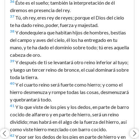
36
Éste es el sueño; también la interpretación de él
diremos en presencia del rey.
37
Tú, oh rey, eres rey de reyes; porque el Dios del cielo
te ha dado reino, poder, fuerza y majestad.
38
Y dondequiera que habitan hijos de hombres, bestias
del campo y aves del cielo, él los ha entregado en tu
mano, y te ha dado el dominio sobre todo; tú eres aquella
cabeza de oro.
39
Y después de ti se levantará otro reino inferior al tuyo;
y luego un tercer reino de bronce, el cual dominará sobre
toda la tierra.
40
Y el cuarto reino será fuerte como hierro; y como el
hierro desmenuza y rompe todas las cosas, desmenuzará
y quebrantará todo.
41
Y lo que viste de los pies y los dedos, en parte de barro
cocido de alfarero y en parte de hierro, será un reino
dividido; mas habrá en él algo de la fuerza del hierro, así
como viste hierro mezclado con barro cocido.
42
Y por ser los dedos de los pies en parte de hierro y en