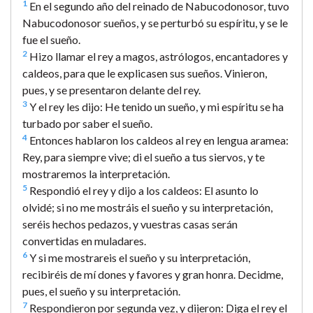
1
En el segundo año del reinado de Nabucodonosor, tuvo
Nabucodonosor sueños, y se perturbó su espíritu, y se le
fue el sueño.
2
Hizo llamar el rey a magos, astrólogos, encantadores y
caldeos, para que le explicasen sus sueños. Vinieron,
pues, y se presentaron delante del rey.
3
Y el rey les dijo: He tenido un sueño, y mi espíritu se ha
turbado por saber el sueño.
4
Entonces hablaron los caldeos al rey en lengua aramea:
Rey, para siempre vive; di el sueño a tus siervos, y te
mostraremos la interpretación.
5
Respondió el rey y dijo a los caldeos: El asunto lo
olvidé; si no me mostráis el sueño y su interpretación,
seréis hechos pedazos, y vuestras casas serán
convertidas en muladares.
6
Y si me mostrareis el sueño y su interpretación,
recibiréis de mí dones y favores y gran honra. Decidme,
pues, el sueño y su interpretación.
7
Respondieron por segunda vez, y dijeron: Diga el rey el