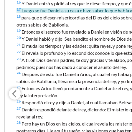
16
Y Daniel entró y pidió al rey que le diese tiempo, y que él
17
Luego se fue Daniel a su casa e hizo saber lo que había 
18
para que pidiesen misericordias del Dios del cielo sobre
otros sabios de Babilonia.
19
Entonces el secreto fue revelado a Daniel en visión de no
20
Y Daniel habló y dijo: Sea bendito el nombre de Dios de s
21
El muda los tiempos y las edades; quita reyes, y pone reye
22
El revela lo profundo y lo escondido; conoce lo que está e
23
A ti, oh Dios de mis padres, te doy gracias y te alabo, 
pedimos; pues nos has dado a conocer el asunto del rey.
24
Después de esto fue Daniel a Arioc, al cual el rey había 
sabios de Babilonia; llévame a la presencia del rey, y yo le
25
Entonces Arioc llevó prontamente a Daniel ante el rey, y 
rey la interpretación.
26
Respondió el rey y dijo a Daniel, al cual llamaban Belts
27
Daniel respondió delante del rey, diciendo: El misterio q
revelar al rey.
28
Pero hay un Dios en los cielos, el cual revela los mister
postreros días. He aquí tu sueño, y las visiones que has te