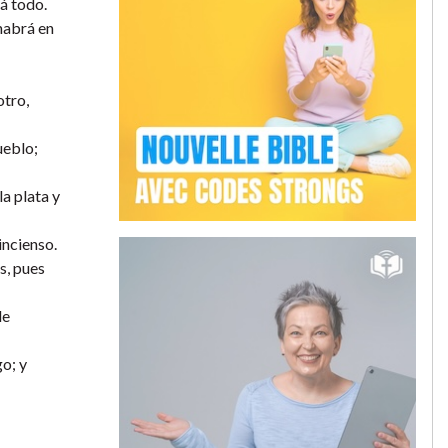
á todo.
 habrá en
otro,
ueblo;
la plata y
incienso.
s, pues
de
o; y