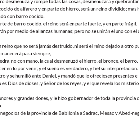
ierro desmenuza y rompe todas las cosas, desmenuzará y quebrantar
 cocido de alfarero y en parte de hierro, será un reino dividido; mas
lado con barro cocido.
te de barro cocido, el reino será en parte fuerte, y en parte frágil.
án por medio de alianzas humanas; pero no se unirán el uno con el 
n reino que no será jamás destruido, ni será el reino dejado a otro p
ermanecerá para siempre,
ra, no con mano, la cual desmenuzó el hierro, el bronce, el barro, 
er en lo por venir; y el sueño es verdadero, y fiel su interpretación.
 y se humilló ante Daniel, y mandó que le ofreciesen presentes e 
 es Dios de dioses, y Señor de los reyes, y el que revela los misterio
onores y grandes dones, y le hizo gobernador de toda la provincia 
.
os negocios de la provincia de Babilonia a Sadrac, Mesac y Abed-neg