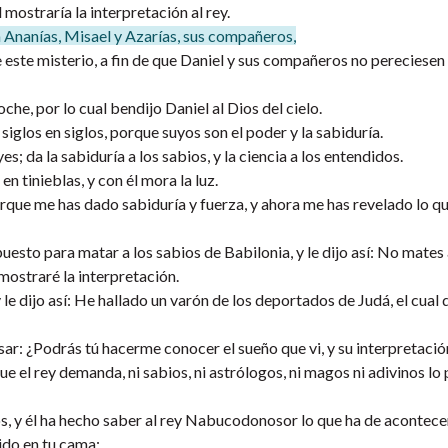
 mostraría la interpretación al rey.
a Ananías, Misael y Azarías, sus compañeros,
 este misterio, a fin de que Daniel y sus compañeros no pereciesen
che, por lo cual bendijo Daniel al Dios del cielo.
iglos en siglos, porque suyos son el poder y la sabiduría.
s; da la sabiduría a los sabios, y la ciencia a los entendidos.
n tinieblas, y con él mora la luz.
porque me has dado sabiduría y fuerza, y ahora me has revelado lo qu
puesto para matar a los sabios de Babilonia, y le dijo así: No mates 
 mostraré la interpretación.
le dijo así: He hallado un varón de los deportados de Judá, el cual 
asar: ¿Podrás tú hacerme conocer el sueño que vi, y su interpretació
ue el rey demanda, ni sabios, ni astrólogos, ni magos ni adivinos lo
ios, y él ha hecho saber al rey Nabucodonosor lo que ha de acontece
nido en tu cama: