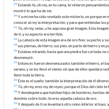
29
Estando tú, oh rey, en tu cama, te vinieron pensamientos p
mostró lo que ha de ser.
30
Y a mí me ha sido revelado este misterio, no porque en m
conocer al rey la interpretación, y para que entiendas los
31
Tú, oh rey, veías, y he aquí una gran imagen. Esta image
de ti, y su aspecto era terrible.
32
La cabeza de esta imagen era de oro fino; su pecho y sus
33
sus piernas, de hierro; sus pies, en parte de hierro y en 
34
Estabas mirando, hasta que una piedra fue cortada, no co
desmenuzó.
35
Entonces fueron desmenuzados también el hierro, el barro
verano, y se los llevó el viento sin que de ellos quedara r
llenó toda la tierra.
36
Éste es el sueño; también la interpretación de él diremos
37
Tú, oh rey, eres rey de reyes; porque el Dios del cielo te
38
Y dondequiera que habitan hijos de hombres, bestias del 
dominio sobre todo; tú eres aquella cabeza de oro.
39
Y después de ti se levantará otro reino inferior al tuyo; 
40