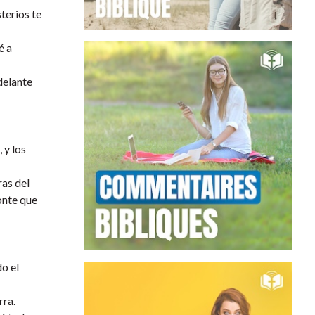
sterios te
é a
delante
 y los
ras del
monte que
do el
rra.