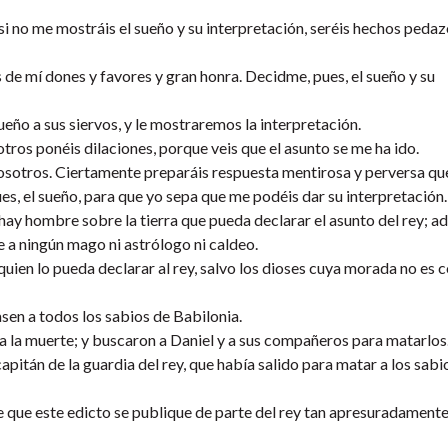
 si no me mostráis el sueño y su interpretación, seréis hechos pedaz
s de mí dones y favores y gran honra. Decidme, pues, el sueño y su
ueño a sus siervos, y le mostraremos la interpretación.
tros ponéis dilaciones, porque veis que el asunto se me ha ido.
vosotros. Ciertamente preparáis respuesta mentirosa y perversa qu
es, el sueño, para que yo sepa que me podéis dar su interpretación.
 hay hombre sobre la tierra que pueda declarar el asunto del rey; 
e a ningún mago ni astrólogo ni caldeo.
quien lo pueda declarar al rey, salvo los dioses cuya morada no es c
sen a todos los sabios de Babilonia.
 a la muerte; y buscaron a Daniel y a sus compañeros para matarlos
itán de la guardia del rey, que había salido para matar a los sabi
de que este edicto se publique de parte del rey tan apresuradament