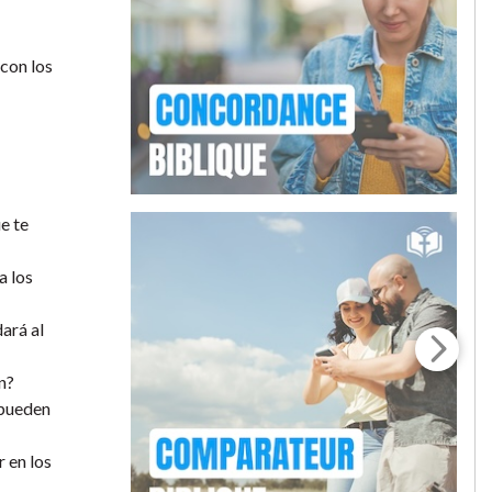
 con los
e te
a los
dará al
n?
 pueden
r en los