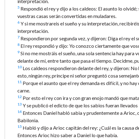
interpretación.
5
Respondió el rey y dijo a los caldeos: El asunto lo olvidé;
vuestras casas serán convertidas en muladares.
6
Y si me mostrareis el sueño y su interpretación, recibiréi
interpretación.
7
Respondieron por segunda vez, y dijeron: Diga el rey el s
8
El rey respondió y dijo: Yo conozco ciertamente que voso
9
Si no me mostráis el sueño, una sola sentencia hay para 
delante de mí, entre tanto que pasa el tiempo. Decidme, pu
10
Los caldeos respondieron delante del rey, y dijeron: No
esto, ningún rey, príncipe ni señor preguntó cosa semejant
11
Porque el asunto que el rey demanda es difícil, y no hay 
carne.
12
Por esto el rey con ira y con gran enojo mandó que mata
13
Y se publicó el edicto de que los sabios fueran llevados
14
Entonces Daniel habló sabia y prudentemente a Arioc, cap
Babilonia.
15
Habló y dijo a Arioc capitán del rey: ¿Cuál es la causa 
Entonces Arioc hizo saber a Daniel lo que había.