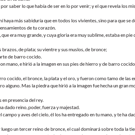
or saber lo que había de ser en lo por venir; y el que revela los mi
í haya más sabiduría que en todos los vivientes, sino para que se d
 pensamientos de tu corazón.
n, que era muy grande, y cuya gloria era muy sublime, estaba en pie 
 brazos, de plata; su vientre y sus muslos, de bronce;
parte de barro cocido.
n mano, e hirió a la imagen en sus pies de hierro y de barro cocido,
 cocido, el bronce, la plata y el oro, y fueron como tamo de las e
astro alguno. Mas la piedra que hirió a la imagen fue hecha un gran 
 en presencia del rey.
 ha dado reino, poder, fuerza y majestad.
campo y aves del cielo, él los ha entregado en tu mano, y te ha da
y luego un tercer reino de bronce, el cual dominará sobre toda la tie