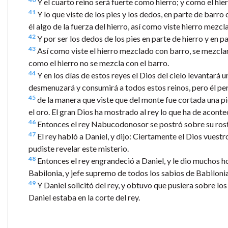
Y el cuarto reino será fuerte como hierro; y como el h
41
Y lo que viste de los pies y los dedos, en parte de barro
él algo de la fuerza del hierro, así como viste hierro mezc
42
Y por ser los dedos de los pies en parte de hierro y en par
43
Así como viste el hierro mezclado con barro, se mezclar
como el hierro no se mezcla con el barro.
44
Y en los días de estos reyes el Dios del cielo levantará u
desmenuzará y consumirá a todos estos reinos, pero él p
45
de la manera que viste que del monte fue cortada una pied
el oro. El gran Dios ha mostrado al rey lo que ha de acontec
46
Entonces el rey Nabucodonosor se postró sobre su rostro
47
El rey habló a Daniel, y dijo: Ciertamente el Dios vuestro
pudiste revelar este misterio.
48
Entonces el rey engrandeció a Daniel, y le dio muchos h
Babilonia, y jefe supremo de todos los sabios de Babilonia
49
Y Daniel solicitó del rey, y obtuvo que pusiera sobre l
Daniel estaba en la corte del rey.