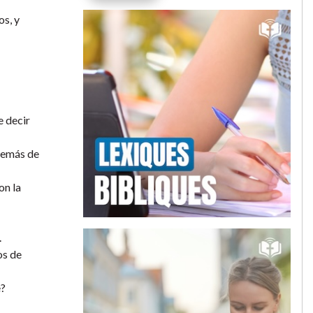
os, y
e decir
además de
on la
.
os de
e?