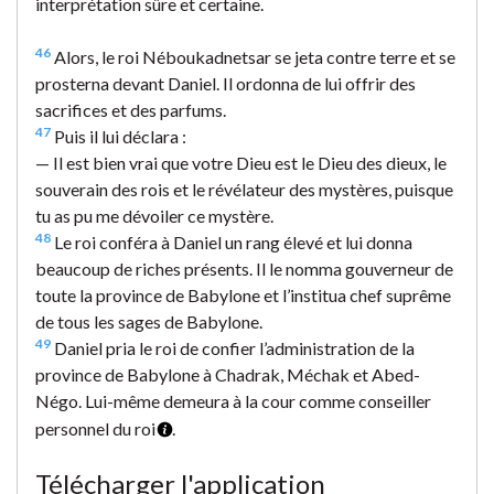
interprétation sûre et certaine.
46
Alors, le roi Néboukadnetsar se jeta contre terre et se
prosterna devant Daniel. Il ordonna de lui offrir des
sacrifices et des parfums.
47
Puis il lui déclara :
— Il est bien vrai que votre Dieu est le Dieu des dieux, le
souverain des rois et le révélateur des mystères, puisque
tu as pu me dévoiler ce mystère.
48
Le roi conféra à Daniel un rang élevé et lui donna
beaucoup de riches présents. Il le nomma gouverneur de
toute la province de Babylone et l’institua chef suprême
de tous les sages de Babylone.
49
Daniel pria le roi de confier l’administration de la
province de Babylone à Chadrak, Méchak et Abed-
Négo. Lui-même demeura à la cour comme conseiller
personnel du roi
.
Télécharger l'application