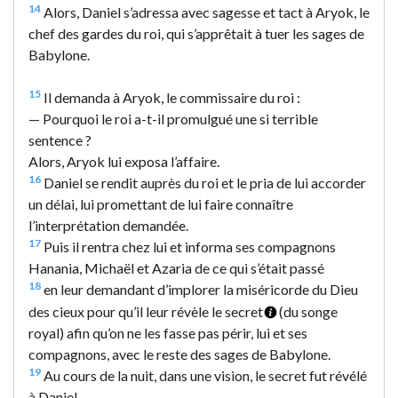
14
Alors, Daniel s’adressa avec sagesse et tact à Aryok, le
chef des gardes du roi, qui s’apprêtait à tuer les sages de
Babylone.
15
Il demanda à Aryok, le commissaire du roi :
— Pourquoi le roi a-t-il promulgué une si terrible
sentence ?
Alors, Aryok lui exposa l’affaire.
16
Daniel se rendit auprès du roi et le pria de lui accorder
un délai, lui promettant de lui faire connaître
l’interprétation demandée.
17
Puis il rentra chez lui et informa ses compagnons
Hanania, Michaël et Azaria de ce qui s’était passé
18
en leur demandant d’implorer la miséricorde du Dieu
des cieux pour qu’il leur révèle le secret
(du songe
royal) afin qu’on ne les fasse pas périr, lui et ses
compagnons, avec le reste des sages de Babylone.
19
Au cours de la nuit, dans une vision, le secret fut révélé
à Daniel.