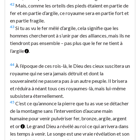
42
Mais, comme les orteils des pieds étaient en partie de
fer et en partie d’argile, ce royaume sera en partie fort et
en partie fragile.
43
Si tu as vu le fer mêlé d’argile, cela signifie que les
hommes chercheront à s’unir par des alliances, mais ils ne
tiendront pas ensemble – pas plus que le fer ne tient à
l’argile
.
44
À l’époque de ces rois-là, le Dieu des cieux suscitera un
royaume qui ne sera jamais détruit et dont la
souveraineté ne passera pas à un autre peuple. Il brisera
et réduira à néant tous ces royaumes-là, mais lui-même
subsistera éternellement.
45
C’est ce qu’annonce la pierre que tu as vue se détacher
de la montagne sans l’intervention d’aucune main
humaine pour venir pulvériser fer, bronze, argile, argent
et or
. Le grand Dieu a révélé au roi ce qui arrivera dans
les temps à venir. Le songe est une vraie révélation et son