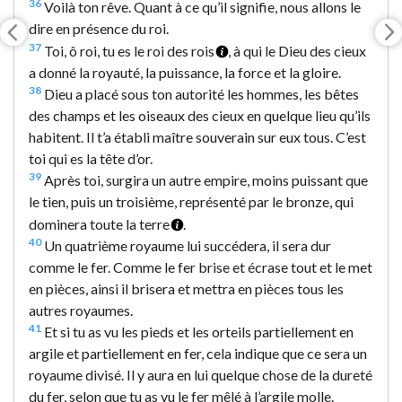
36
Voilà ton rêve. Quant à ce qu’il signifie, nous allons le
dire en présence du roi.
37
Toi, ô roi, tu es le roi des rois
, à qui le Dieu des cieux
a donné la royauté, la puissance, la force et la gloire.
38
Dieu a placé sous ton autorité les hommes, les bêtes
des champs et les oiseaux des cieux en quelque lieu qu’ils
habitent. Il t’a établi maître souverain sur eux tous. C’est
toi qui es la tête d’or.
39
Après toi, surgira un autre empire, moins puissant que
le tien, puis un troisième, représenté par le bronze, qui
dominera toute la terre
.
40
Un quatrième royaume lui succédera, il sera dur
comme le fer. Comme le fer brise et écrase tout et le met
en pièces, ainsi il brisera et mettra en pièces tous les
autres royaumes.
41
Et si tu as vu les pieds et les orteils partiellement en
argile et partiellement en fer, cela indique que ce sera un
royaume divisé. Il y aura en lui quelque chose de la dureté
du fer, selon que tu as vu le fer mêlé à l’argile molle.