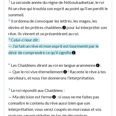
1
La seconde année du règne de Néboukadnetsar, le roi
fit un rêve qui troubla son esprit au point qu’il en perdit le
sommeil.
2
Il ordonna de convoquer les lettrés, les mages, les
devins et les prêtres chaldéens
pour lui interpréter son
rêve. Ils vinrent et se présentèrent au roi.
3
Celui-ci leur dit :
— J’ai fait un rêve et mon esprit est tourmenté par le
désir de comprendre ce qu’il signifie
.
4
Les Chaldéens dirent au roi en langue araméenne
:
— Que le roi vive éternellement
! Raconte le rêve à tes
serviteurs, et nous t’en donnerons l’interprétation.
5
Le roi répondit aux Chaldéens :
— Ma décision est ferme
: si vous ne me faites pas
connaître le contenu du rêve aussi bien que son
interprétation, vous serez coupés en morceaux et vos
maisons seront réduites en tas de décombres.