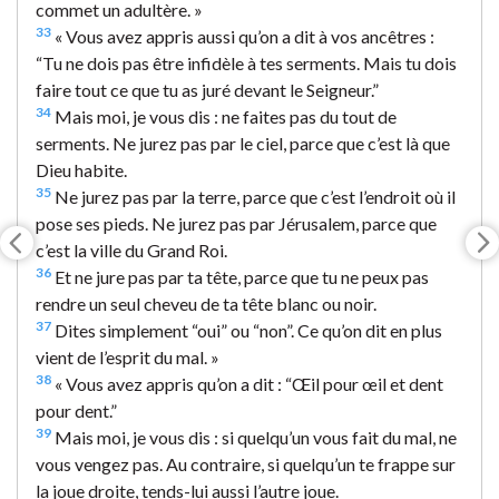
commet un adultère. »
33
« Vous avez appris aussi qu’on a dit à vos ancêtres :
“Tu ne dois pas être infidèle à tes serments. Mais tu dois
faire tout ce que tu as juré devant le Seigneur.”
34
Mais moi, je vous dis : ne faites pas du tout de
serments. Ne jurez pas par le ciel, parce que c’est là que
Dieu habite.
35
Ne jurez pas par la terre, parce que c’est l’endroit où il
pose ses pieds. Ne jurez pas par Jérusalem, parce que
c’est la ville du Grand Roi.
36
Et ne jure pas par ta tête, parce que tu ne peux pas
rendre un seul cheveu de ta tête blanc ou noir.
37
Dites simplement “oui” ou “non”. Ce qu’on dit en plus
vient de l’esprit du mal. »
38
« Vous avez appris qu’on a dit : “Œil pour œil et dent
pour dent.”
39
Mais moi, je vous dis : si quelqu’un vous fait du mal, ne
vous vengez pas. Au contraire, si quelqu’un te frappe sur
la joue droite, tends-lui aussi l’autre joue.