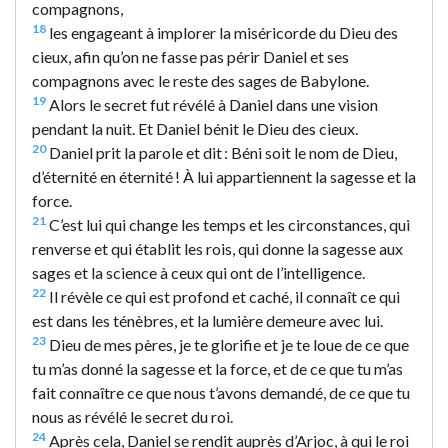
compagnons,
18
les engageant à implorer la miséricorde du Dieu des
cieux, afin qu’on ne fasse pas périr Daniel et ses
compagnons avec le reste des sages de Babylone.
19
Alors le secret fut révélé à Daniel dans une vision
pendant la nuit. Et Daniel bénit le Dieu des cieux.
20
Daniel prit la parole et dit : Béni soit le nom de Dieu,
d’éternité en éternité ! À lui appartiennent la sagesse et la
force.
21
C’est lui qui change les temps et les circonstances, qui
renverse et qui établit les rois, qui donne la sagesse aux
sages et la science à ceux qui ont de l’intelligence.
22
Il révèle ce qui est profond et caché, il connaît ce qui
est dans les ténèbres, et la lumière demeure avec lui.
23
Dieu de mes pères, je te glorifie et je te loue de ce que
tu m’as donné la sagesse et la force, et de ce que tu m’as
fait connaître ce que nous t’avons demandé, de ce que tu
nous as révélé le secret du roi.
24
Après cela, Daniel se rendit auprès d’Arjoc, à qui le roi