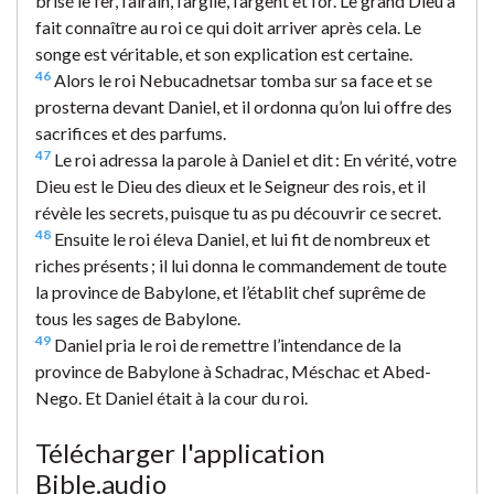
brisé le fer, l’airain, l’argile, l’argent et l’or. Le grand Dieu a
fait connaître au roi ce qui doit arriver après cela. Le
songe est véritable, et son explication est certaine.
46
Alors le roi Nebucadnetsar tomba sur sa face et se
prosterna devant Daniel, et il ordonna qu’on lui offre des
sacrifices et des parfums.
47
Le roi adressa la parole à Daniel et dit : En vérité, votre
Dieu est le Dieu des dieux et le Seigneur des rois, et il
révèle les secrets, puisque tu as pu découvrir ce secret.
48
Ensuite le roi éleva Daniel, et lui fit de nombreux et
riches présents ; il lui donna le commandement de toute
la province de Babylone, et l’établit chef suprême de
tous les sages de Babylone.
49
Daniel pria le roi de remettre l’intendance de la
province de Babylone à Schadrac, Méschac et Abed-
Nego. Et Daniel était à la cour du roi.
Télécharger l'application
Bible.audio