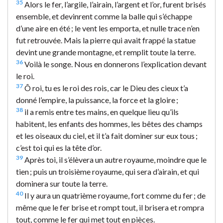
35
Alors le fer, l’argile, l’airain, l’argent et l’or, furent brisés
ensemble, et devinrent comme la balle qui s’échappe
d’une aire en été ; le vent les emporta, et nulle trace n’en
fut retrouvée. Mais la pierre qui avait frappé la statue
devint une grande montagne, et remplit toute la terre.
36
Voilà le songe. Nous en donnerons l’explication devant
le roi.
37
Ô roi, tu es le roi des rois, car le Dieu des cieux t’a
donné l’empire, la puissance, la force et la gloire ;
38
il a remis entre tes mains, en quelque lieu qu’ils
habitent, les enfants des hommes, les bêtes des champs
et les oiseaux du ciel, et il t’a fait dominer sur eux tous ;
c’est toi qui es la tête d’or.
39
Après toi, il s’élèvera un autre royaume, moindre que le
tien ; puis un troisième royaume, qui sera d’airain, et qui
dominera sur toute la terre.
40
Il y aura un quatrième royaume, fort comme du fer ; de
même que le fer brise et rompt tout, il brisera et rompra
tout, comme le fer qui met tout en pièces.