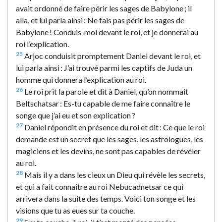
avait ordonné de faire périr les sages de Babylone ; il
alla, et lui parla ainsi : Ne fais pas périr les sages de
Babylone ! Conduis-moi devant le roi, et je donnerai au
roi l’explication.
25
Arjoc conduisit promptement Daniel devant le roi, et
lui parla ainsi : J’ai trouvé parmi les captifs de Juda un
homme qui donnera l’explication au roi.
26
Le roi prit la parole et dit à Daniel, qu’on nommait
Beltschatsar : Es-tu capable de me faire connaître le
songe que j’ai eu et son explication ?
27
Daniel répondit en présence du roi et dit : Ce que le roi
demande est un secret que les sages, les astrologues, les
magiciens et les devins, ne sont pas capables de révéler
au roi.
28
Mais il y a dans les cieux un Dieu qui révèle les secrets,
et qui a fait connaître au roi Nebucadnetsar ce qui
arrivera dans la suite des temps. Voici ton songe et les
visions que tu as eues sur ta couche.
29