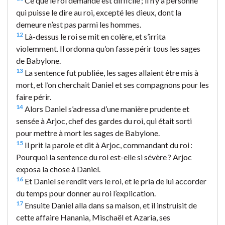
Ce que le roi demande est difficile ; il n’y a personne
qui puisse le dire au roi, excepté les dieux, dont la
demeure n’est pas parmi les hommes.
12
Là-dessus le roi se mit en colère, et s’irrita
violemment. Il ordonna qu’on fasse périr tous les sages
de Babylone.
13
La sentence fut publiée, les sages allaient être mis à
mort, et l’on cherchait Daniel et ses compagnons pour les
faire périr.
14
Alors Daniel s’adressa d’une manière prudente et
sensée à Arjoc, chef des gardes du roi, qui était sorti
pour mettre à mort les sages de Babylone.
15
Il prit la parole et dit à Arjoc, commandant du roi :
Pourquoi la sentence du roi est-elle si sévère ? Arjoc
exposa la chose à Daniel.
16
Et Daniel se rendit vers le roi, et le pria de lui accorder
du temps pour donner au roi l’explication.
17
Ensuite Daniel alla dans sa maison, et il instruisit de
cette affaire Hanania, Mischaël et Azaria, ses