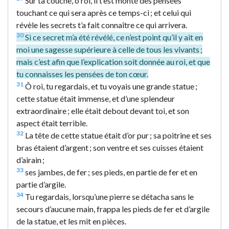
Sur ta couche, ô roi, il t’est monté des pensées
touchant ce qui sera après ce temps-ci ; et celui qui
révèle les secrets t’a fait connaître ce qui arrivera.
30
Si ce secret m’a été révélé, ce n’est point qu’il y ait en
moi une sagesse supérieure à celle de tous les vivants ;
mais c’est afin que l’explication soit donnée au roi, et que
tu connaisses les pensées de ton cœur.
31
Ô roi, tu regardais, et tu voyais une grande statue ;
cette statue était immense, et d’une splendeur
extraordinaire ; elle était debout devant toi, et son
aspect était terrible.
32
La tête de cette statue était d’or pur ; sa poitrine et ses
bras étaient d’argent ; son ventre et ses cuisses étaient
d’airain ;
33
ses jambes, de fer ; ses pieds, en partie de fer et en
partie d’argile.
34
Tu regardais, lorsqu’une pierre se détacha sans le
secours d’aucune main, frappa les pieds de fer et d’argile
de la statue, et les mit en pièces.