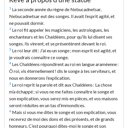
1
La seconde année du règne de Nebucadnetsar,
Nebucadnetsar eut des songes. Il avait l’esprit agité, et
ne pouvait dormir.
2
Le roi fit appeler les magiciens, les astrologues, les
enchanteurs et les Chaldéens, pour qu’ils lui disent ses
songes. Ils vinrent, et se présentèrent devant le roi.
3
Le roi leur dit : J’ai eu un songe ; mon esprit est agité, et
je voudrais connaître ce songe.
4
Les Chaldéens répondirent au roi en langue araméenne :
Ô roi, vis éternellement ! dis le songe à tes serviteurs, et
nous en donnerons l’explication.
5
Le roi reprit la parole et dit aux Chaldéens : La chose
m’a échappé ; si vous ne me faites connaître le songe et
son explication, vous serez mis en pièces, et vos maisons
seront réduites en un tas d’immondices.
6
Mais si vous me dites le songe et son explication, vous
recevrez de moi des dons et des présents, et de grands
honneurs. C’est pourquoi dites-moi le songe et son