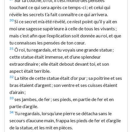
Sur ta couche, ô roi, il t’est monté des pensées
touchant ce qui sera après ce temps-ci ; et celui qui
révèle les secrets t’a fait connaître ce qui arrivera.
30
Si ce secret m’a été révélé, ce n’est point qu’il y ait en
moi une sagesse supérieure à celle de tous les vivants ;
mais c’est afin que l’explication soit donnée au roi, et que
tu connaisses les pensées de ton cœur.
31
Ô roi, tu regardais, et tu voyais une grande statue ;
cette statue était immense, et d’une splendeur
extraordinaire ; elle était debout devant toi, et son
aspect était terrible.
32
La tête de cette statue était d’or pur ; sa poitrine et ses
bras étaient d’argent ; son ventre et ses cuisses étaient
d’airain ;
33
ses jambes, de fer ; ses pieds, en partie de fer et en
partie d’argile.
34
Tu regardais, lorsqu’une pierre se détacha sans le
secours d’aucune main, frappa les pieds de fer et d’argile
de la statue, et les mit en pièces.