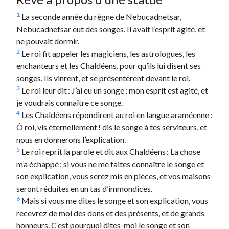
1
La seconde année du règne de Nebucadnetsar,
Nebucadnetsar eut des songes. Il avait l’esprit agité, et
ne pouvait dormir.
2
Le roi fit appeler les magiciens, les astrologues, les
enchanteurs et les Chaldéens, pour qu’ils lui disent ses
songes. Ils vinrent, et se présentèrent devant le roi.
3
Le roi leur dit : J’ai eu un songe ; mon esprit est agité, et
je voudrais connaître ce songe.
4
Les Chaldéens répondirent au roi en langue araméenne :
Ô roi, vis éternellement ! dis le songe à tes serviteurs, et
nous en donnerons l’explication.
5
Le roi reprit la parole et dit aux Chaldéens : La chose
m’a échappé ; si vous ne me faites connaître le songe et
son explication, vous serez mis en pièces, et vos maisons
seront réduites en un tas d’immondices.
6
Mais si vous me dites le songe et son explication, vous
recevrez de moi des dons et des présents, et de grands
honneurs. C’est pourquoi dites-moi le songe et son