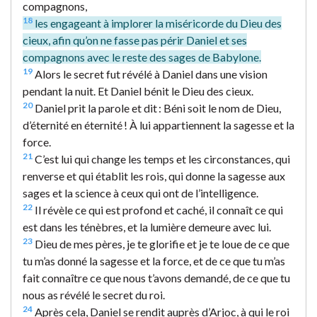
compagnons,
18
les engageant à implorer la miséricorde du Dieu des
cieux, afin qu’on ne fasse pas périr Daniel et ses
compagnons avec le reste des sages de Babylone.
19
Alors le secret fut révélé à Daniel dans une vision
pendant la nuit. Et Daniel bénit le Dieu des cieux.
20
Daniel prit la parole et dit : Béni soit le nom de Dieu,
d’éternité en éternité ! À lui appartiennent la sagesse et la
force.
21
C’est lui qui change les temps et les circonstances, qui
renverse et qui établit les rois, qui donne la sagesse aux
sages et la science à ceux qui ont de l’intelligence.
22
Il révèle ce qui est profond et caché, il connaît ce qui
est dans les ténèbres, et la lumière demeure avec lui.
23
Dieu de mes pères, je te glorifie et je te loue de ce que
tu m’as donné la sagesse et la force, et de ce que tu m’as
fait connaître ce que nous t’avons demandé, de ce que tu
nous as révélé le secret du roi.
24
Après cela, Daniel se rendit auprès d’Arjoc, à qui le roi