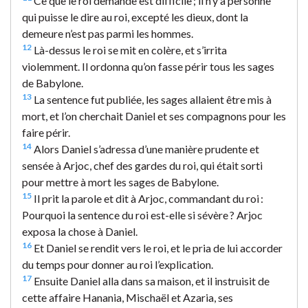
Ce que le roi demande est difficile ; il n’y a personne
qui puisse le dire au roi, excepté les dieux, dont la
demeure n’est pas parmi les hommes.
12
Là-dessus le roi se mit en colère, et s’irrita
violemment. Il ordonna qu’on fasse périr tous les sages
de Babylone.
13
La sentence fut publiée, les sages allaient être mis à
mort, et l’on cherchait Daniel et ses compagnons pour les
faire périr.
14
Alors Daniel s’adressa d’une manière prudente et
sensée à Arjoc, chef des gardes du roi, qui était sorti
pour mettre à mort les sages de Babylone.
15
Il prit la parole et dit à Arjoc, commandant du roi :
Pourquoi la sentence du roi est-elle si sévère ? Arjoc
exposa la chose à Daniel.
16
Et Daniel se rendit vers le roi, et le pria de lui accorder
du temps pour donner au roi l’explication.
17
Ensuite Daniel alla dans sa maison, et il instruisit de
cette affaire Hanania, Mischaël et Azaria, ses