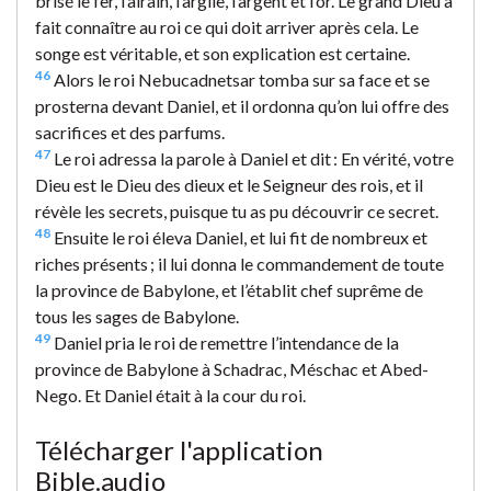
brisé le fer, l’airain, l’argile, l’argent et l’or. Le grand Dieu a
fait connaître au roi ce qui doit arriver après cela. Le
songe est véritable, et son explication est certaine.
46
Alors le roi Nebucadnetsar tomba sur sa face et se
prosterna devant Daniel, et il ordonna qu’on lui offre des
sacrifices et des parfums.
47
Le roi adressa la parole à Daniel et dit : En vérité, votre
Dieu est le Dieu des dieux et le Seigneur des rois, et il
révèle les secrets, puisque tu as pu découvrir ce secret.
48
Ensuite le roi éleva Daniel, et lui fit de nombreux et
riches présents ; il lui donna le commandement de toute
la province de Babylone, et l’établit chef suprême de
tous les sages de Babylone.
49
Daniel pria le roi de remettre l’intendance de la
province de Babylone à Schadrac, Méschac et Abed-
Nego. Et Daniel était à la cour du roi.
Télécharger l'application
Bible.audio