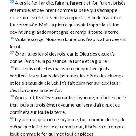
35
Alors le fer, l’argile, l’airain, l’argent et l’or, furent brisés
ensemble, et devinrent comme la balle qui s’échappe
d’une aire en été ; le vent les emporta, et nulle trace n’en
fut retrouvée. Mais la pierre qui avait frappé la statue
devint une grande montagne, et remplit toute la terre.
36
Voilà le songe. Nous en donnerons l’explication devant
le roi.
37
Ô roi, tu es le roi des rois, car le Dieu des cieux t’a
donné l’empire, la puissance, la force et la gloire ;
38
il a remis entre tes mains, en quelque lieu qu’ils
habitent, les enfants des hommes, les bêtes des champs
et les oiseaux du ciel, et il t’a fait dominer sur eux tous ;
c’est toi qui es la tête d’or.
39
Après toi, il s’élèvera un autre royaume, moindre que le
tien ; puis un troisième royaume, qui sera d’airain, et qui
dominera sur toute la terre.
40
Il y aura un quatrième royaume, fort comme du fer ; de
même que le fer brise et rompt tout, il brisera et rompra
tout, comme le fer qui met tout en pièces.