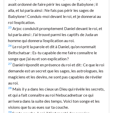
avait ordonné de faire périr les sages de Babylone ; il
alla, et lui parla ainsi : Ne fais pas périr les sages de
Babylone ! Conduis-moi devant le roi, et je donnerai au
roi l’explication.
25
Arjoc conduisit promptement Daniel devant le roi, et
lui parla ainsi : J’ai trouvé parmi les captifs de Juda un
homme qui donnera l’explication au roi.
26
Le roi prit la parole et dit à Daniel, qu’on nommait
Beltschatsar : Es-tu capable de me faire connaître le
songe que j’ai eu et son explication ?
27
Daniel répondit en présence du roi et dit : Ce que le roi
demande est un secret que les sages, les astrologues, les
magiciens et les devins, ne sont pas capables de révéler
au roi.
28
Mais il y a dans les cieux un Dieu qui révèle les secrets,
et qui a fait connaître au roi Nebucadnetsar ce qui
arrivera dans la suite des temps. Voici ton songe et les
visions que tu as eues sur ta couche.
29