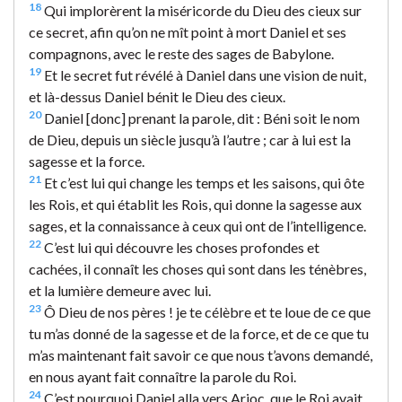
18
Qui implorèrent la miséricorde du Dieu des cieux sur
ce secret, afin qu’on ne mît point à mort Daniel et ses
compagnons, avec le reste des sages de Babylone.
19
Et le secret fut révélé à Daniel dans une vision de nuit,
et là-dessus Daniel bénit le Dieu des cieux.
20
Daniel [donc] prenant la parole, dit : Béni soit le nom
de Dieu, depuis un siècle jusqu’à l’autre ; car à lui est la
sagesse et la force.
21
Et c’est lui qui change les temps et les saisons, qui ôte
les Rois, et qui établit les Rois, qui donne la sagesse aux
sages, et la connaissance à ceux qui ont de l’intelligence.
22
C’est lui qui découvre les choses profondes et
cachées, il connaît les choses qui sont dans les ténèbres,
et la lumière demeure avec lui.
23
Ô Dieu de nos pères ! je te célèbre et te loue de ce que
tu m’as donné de la sagesse et de la force, et de ce que tu
m’as maintenant fait savoir ce que nous t’avons demandé,
en nous ayant fait connaître la parole du Roi.
24
C’est pourquoi Daniel alla vers Arioc, que le Roi avait