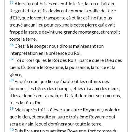
35
Alors furent brisés ensemble le fer, la terre, l’airain,
l’argent et l’or, et ils devinrent comme la paille de l’aire
d’Eté, que le vent transporte çà et là ; et il ne fut plus
trouvé aucun lieu pour eux, mais cette pierre qui avait
frappé la statue devint une grande montagne, et remplit
toute la terre.
36
C’est là le songe ; nous dirons maintenant son
interprétation en la présence du Roi.
37
Toi ô Roi ! qui es le Roi des Rois ; parce que le Dieu des
cieux t’a donné le Royaume, la puissance, la force et la
gloire,
38
Et qu’en quelque lieu qu’habitent les enfants des
hommes, les bêtes des champs, et les oiseaux des cieux,
il les a donnés en ta main, et t’a fait dominer sur eux tous,
tu es la tête d’or.
39
Mais après toi il s’élèvera un autre Royaume, moindre
que le tien, et ensuite un autre troisième Royaume qui
sera d’airain, lequel dominera sur toute la terre.
40
Puis il y aura un quatrième Royaume, fort comme du