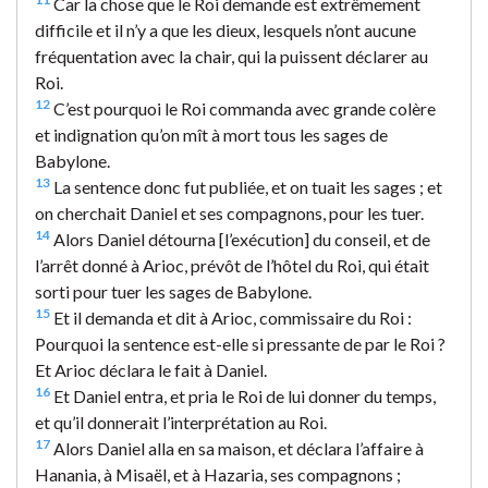
Car la chose que le Roi demande est extrêmement
difficile et il n’y a que les dieux, lesquels n’ont aucune
fréquentation avec la chair, qui la puissent déclarer au
Roi.
12
C’est pourquoi le Roi commanda avec grande colère
et indignation qu’on mît à mort tous les sages de
Babylone.
13
La sentence donc fut publiée, et on tuait les sages ; et
on cherchait Daniel et ses compagnons, pour les tuer.
14
Alors Daniel détourna [l’exécution] du conseil, et de
l’arrêt donné à Arioc, prévôt de l’hôtel du Roi, qui était
sorti pour tuer les sages de Babylone.
15
Et il demanda et dit à Arioc, commissaire du Roi :
Pourquoi la sentence est-elle si pressante de par le Roi ?
Et Arioc déclara le fait à Daniel.
16
Et Daniel entra, et pria le Roi de lui donner du temps,
et qu’il donnerait l’interprétation au Roi.
17
Alors Daniel alla en sa maison, et déclara l’affaire à
Hanania, à Misaël, et à Hazaria, ses compagnons ;