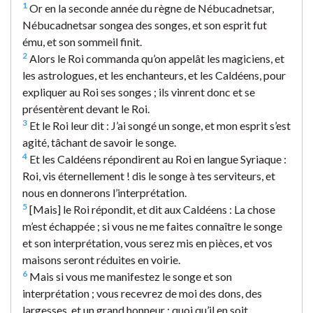
1
Or en la seconde année du règne de Nébucadnetsar,
Nébucadnetsar songea des songes, et son esprit fut
ému, et son sommeil finit.
2
Alors le Roi commanda qu’on appelât les magiciens, et
les astrologues, et les enchanteurs, et les Caldéens, pour
expliquer au Roi ses songes ; ils vinrent donc et se
présentèrent devant le Roi.
3
Et le Roi leur dit : J’ai songé un songe, et mon esprit s’est
agité, tâchant de savoir le songe.
4
Et les Caldéens répondirent au Roi en langue Syriaque :
Roi, vis éternellement ! dis le songe à tes serviteurs, et
nous en donnerons l’interprétation.
5
[Mais] le Roi répondit, et dit aux Caldéens : La chose
m’est échappée ; si vous ne me faites connaître le songe
et son interprétation, vous serez mis en pièces, et vos
maisons seront réduites en voirie.
6
Mais si vous me manifestez le songe et son
interprétation ; vous recevrez de moi des dons, des
largesses, et un grand honneur ; quoi qu’il en soit,