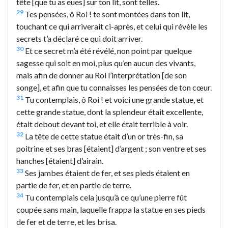
tête [que tu as eues] sur ton lit, sont telles.
29
Tes pensées, ô Roi ! te sont montées dans ton lit,
touchant ce qui arriverait ci-après, et celui qui révèle les
secrets t’a déclaré ce qui doit arriver.
30
Et ce secret m’a été révélé, non point par quelque
sagesse qui soit en moi, plus qu’en aucun des vivants,
mais afin de donner au Roi l’interprétation [de son
songe], et afin que tu connaisses les pensées de ton cœur.
31
Tu contemplais, ô Roi ! et voici une grande statue, et
cette grande statue, dont la splendeur était excellente,
était debout devant toi, et elle était terrible à voir.
32
La tête de cette statue était d’un or très-fin, sa
poitrine et ses bras [étaient] d’argent ; son ventre et ses
hanches [étaient] d’airain.
33
Ses jambes étaient de fer, et ses pieds étaient en
partie de fer, et en partie de terre.
34
Tu contemplais cela jusqu’à ce qu’une pierre fût
coupée sans main, laquelle frappa la statue en ses pieds
de fer et de terre, et les brisa.