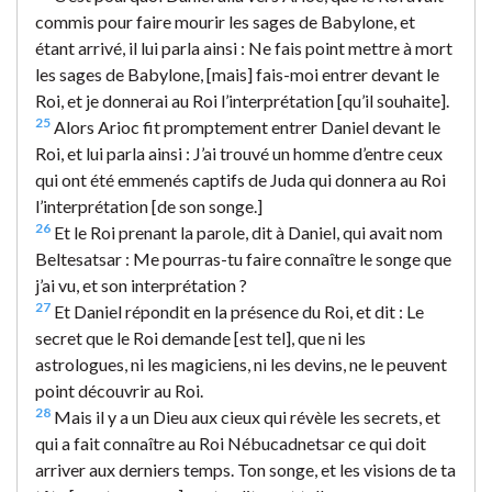
commis pour faire mourir les sages de Babylone, et
étant arrivé, il lui parla ainsi : Ne fais point mettre à mort
les sages de Babylone, [mais] fais-moi entrer devant le
Roi, et je donnerai au Roi l’interprétation [qu’il souhaite].
25
Alors Arioc fit promptement entrer Daniel devant le
Roi, et lui parla ainsi : J’ai trouvé un homme d’entre ceux
qui ont été emmenés captifs de Juda qui donnera au Roi
l’interprétation [de son songe.]
26
Et le Roi prenant la parole, dit à Daniel, qui avait nom
Beltesatsar : Me pourras-tu faire connaître le songe que
j’ai vu, et son interprétation ?
27
Et Daniel répondit en la présence du Roi, et dit : Le
secret que le Roi demande [est tel], que ni les
astrologues, ni les magiciens, ni les devins, ne le peuvent
point découvrir au Roi.
28
Mais il y a un Dieu aux cieux qui révèle les secrets, et
qui a fait connaître au Roi Nébucadnetsar ce qui doit
arriver aux derniers temps. Ton songe, et les visions de ta