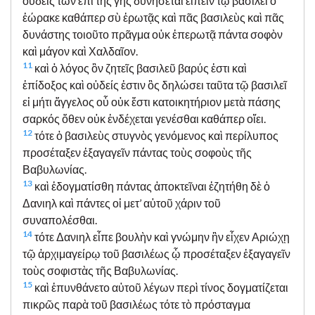
οὐδεὶς τῶν ἐπὶ τῆς γῆς δυνήσεται εἰπεῖν τῷ βασιλεῖ ὃ
ἑώρακε καθάπερ σὺ ἐρωτᾷς καὶ πᾶς βασιλεὺς καὶ πᾶς
δυνάστης τοιοῦτο πρᾶγμα οὐκ ἐπερωτᾷ πάντα σοφὸν
καὶ μάγον καὶ Χαλδαῖον.
11
καὶ ὁ λόγος ὃν ζητεῖς βασιλεῦ βαρύς ἐστι καὶ
ἐπίδοξος καὶ οὐδείς ἐστιν ὃς δηλώσει ταῦτα τῷ βασιλεῖ
εἰ μήτι ἄγγελος οὗ οὐκ ἔστι κατοικητήριον μετὰ πάσης
σαρκός ὅθεν οὐκ ἐνδέχεται γενέσθαι καθάπερ οἴει.
12
τότε ὁ βασιλεὺς στυγνὸς γενόμενος καὶ περίλυπος
προσέταξεν ἐξαγαγεῖν πάντας τοὺς σοφοὺς τῆς
Βαβυλωνίας.
13
καὶ ἐδογματίσθη πάντας ἀποκτεῖναι ἐζητήθη δὲ ὁ
Δανιηλ καὶ πάντες οἱ μετ’ αὐτοῦ χάριν τοῦ
συναπολέσθαι.
14
τότε Δανιηλ εἶπε βουλὴν καὶ γνώμην ἣν εἶχεν Αριώχῃ
τῷ ἀρχιμαγείρῳ τοῦ βασιλέως ᾧ προσέταξεν ἐξαγαγεῖν
τοὺς σοφιστὰς τῆς Βαβυλωνίας.
15
καὶ ἐπυνθάνετο αὐτοῦ λέγων περὶ τίνος δογματίζεται
πικρῶς παρὰ τοῦ βασιλέως τότε τὸ πρόσταγμα