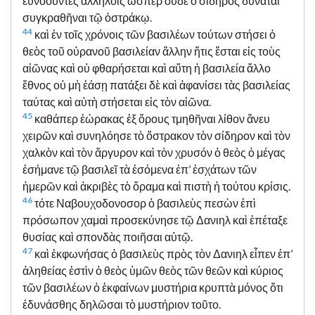
εὐνοοῦντες ἀλλήλοις ὥσπερ οὐδὲ ὁ σίδηρος δύναται
συγκραθῆναι τῷ ὀστράκῳ.
44
καὶ ἐν τοῖς χρόνοις τῶν βασιλέων τούτων στήσει ὁ
θεὸς τοῦ οὐρανοῦ βασιλείαν ἄλλην ἥτις ἔσται εἰς τοὺς
αἰῶνας καὶ οὐ φθαρήσεται καὶ αὕτη ἡ βασιλεία ἄλλο
ἔθνος οὐ μὴ ἐάσῃ πατάξει δὲ καὶ ἀφανίσει τὰς βασιλείας
ταύτας καὶ αὐτὴ στήσεται εἰς τὸν αἰῶνα.
45
καθάπερ ἑώρακας ἐξ ὄρους τμηθῆναι λίθον ἄνευ
χειρῶν καὶ συνηλόησε τὸ ὄστρακον τὸν σίδηρον καὶ τὸν
χαλκὸν καὶ τὸν ἄργυρον καὶ τὸν χρυσόν ὁ θεὸς ὁ μέγας
ἐσήμανε τῷ βασιλεῖ τὰ ἐσόμενα ἐπ’ ἐσχάτων τῶν
ἡμερῶν καὶ ἀκριβὲς τὸ ὅραμα καὶ πιστὴ ἡ τούτου κρίσις.
46
τότε Ναβουχοδονοσορ ὁ βασιλεὺς πεσὼν ἐπὶ
πρόσωπον χαμαὶ προσεκύνησε τῷ Δανιηλ καὶ ἐπέταξε
θυσίας καὶ σπονδὰς ποιῆσαι αὐτῷ.
47
καὶ ἐκφωνήσας ὁ βασιλεὺς πρὸς τὸν Δανιηλ εἶπεν ἐπ’
ἀληθείας ἐστὶν ὁ θεὸς ὑμῶν θεὸς τῶν θεῶν καὶ κύριος
τῶν βασιλέων ὁ ἐκφαίνων μυστήρια κρυπτὰ μόνος ὅτι
ἐδυνάσθης δηλῶσαι τὸ μυστήριον τοῦτο.