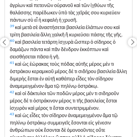
ἀγρίων καὶ πετεινῶν οὐρανοῦ καὶ τῶν ἰχθύων τῆς
θαλάσσης παρέδωκεν ὑπὸ τὰς χεῖράς σου κυριεύειν
πάντων σὺ εἶ ἡ κεφαλὴ ἡ χρυσῆ.
39
καὶ μετὰ σὲ ἀναστήσεται βασιλεία ἐλάττων σου καὶ
τρίτη βασιλεία ἄλλη χαλκῆ ἣ κυριεύσει πάσης τῆς γῆς.
40
καὶ βασιλεία τετάρτη ἰσχυρὰ ὥσπερ ὁ σίδηρος ὁ
δαμάζων πάντα καὶ πᾶν δένδρον ἐκκόπτων καὶ
σεισθήσεται πᾶσα ἡ γῆ.
41
καὶ ὡς ἑώρακας τοὺς πόδας αὐτῆς μέρος μέν τι
ὀστράκου κεραμικοῦ μέρος δέ τι σιδήρου βασιλεία ἄλλη
διμερὴς ἔσται ἐν αὐτῇ καθάπερ εἶδες τὸν σίδηρον
ἀναμεμειγμένον ἅμα τῷ πηλίνῳ ὀστράκῳ.
42
καὶ οἱ δάκτυλοι τῶν ποδῶν μέρος μέν τι σιδηροῦν
μέρος δέ τι ὀστράκινον μέρος τι τῆς βασιλείας ἔσται
ἰσχυρὸν καὶ μέρος τι ἔσται συντετριμμένον.
43
καὶ ὡς εἶδες τὸν σίδηρον ἀναμεμειγμένον ἅμα τῷ
πηλίνῳ ὀστράκῳ συμμειγεῖς ἔσονται εἰς γένεσιν
ἀνθρώπων οὐκ ἔσονται δὲ ὁμονοοῦντες οὔτε