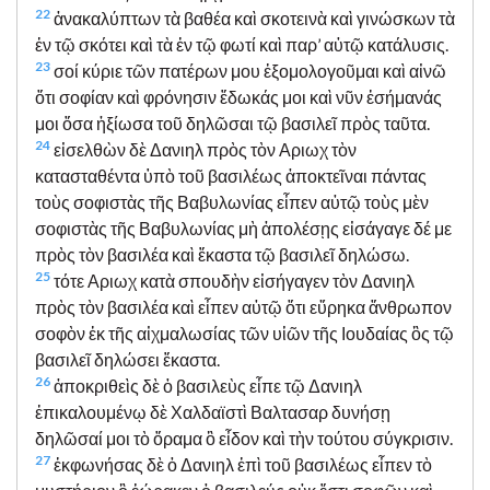
22
ἀνακαλύπτων τὰ βαθέα καὶ σκοτεινὰ καὶ γινώσκων τὰ
ἐν τῷ σκότει καὶ τὰ ἐν τῷ φωτί καὶ παρ’ αὐτῷ κατάλυσις.
23
σοί κύριε τῶν πατέρων μου ἐξομολογοῦμαι καὶ αἰνῶ
ὅτι σοφίαν καὶ φρόνησιν ἔδωκάς μοι καὶ νῦν ἐσήμανάς
μοι ὅσα ἠξίωσα τοῦ δηλῶσαι τῷ βασιλεῖ πρὸς ταῦτα.
24
εἰσελθὼν δὲ Δανιηλ πρὸς τὸν Αριωχ τὸν
κατασταθέντα ὑπὸ τοῦ βασιλέως ἀποκτεῖναι πάντας
τοὺς σοφιστὰς τῆς Βαβυλωνίας εἶπεν αὐτῷ τοὺς μὲν
σοφιστὰς τῆς Βαβυλωνίας μὴ ἀπολέσῃς εἰσάγαγε δέ με
πρὸς τὸν βασιλέα καὶ ἕκαστα τῷ βασιλεῖ δηλώσω.
25
τότε Αριωχ κατὰ σπουδὴν εἰσήγαγεν τὸν Δανιηλ
πρὸς τὸν βασιλέα καὶ εἶπεν αὐτῷ ὅτι εὕρηκα ἄνθρωπον
σοφὸν ἐκ τῆς αἰχμαλωσίας τῶν υἱῶν τῆς Ιουδαίας ὃς τῷ
βασιλεῖ δηλώσει ἕκαστα.
26
ἀποκριθεὶς δὲ ὁ βασιλεὺς εἶπε τῷ Δανιηλ
ἐπικαλουμένῳ δὲ Χαλδαϊστὶ Βαλτασαρ δυνήσῃ
δηλῶσαί μοι τὸ ὅραμα ὃ εἶδον καὶ τὴν τούτου σύγκρισιν.
27
ἐκφωνήσας δὲ ὁ Δανιηλ ἐπὶ τοῦ βασιλέως εἶπεν τὸ