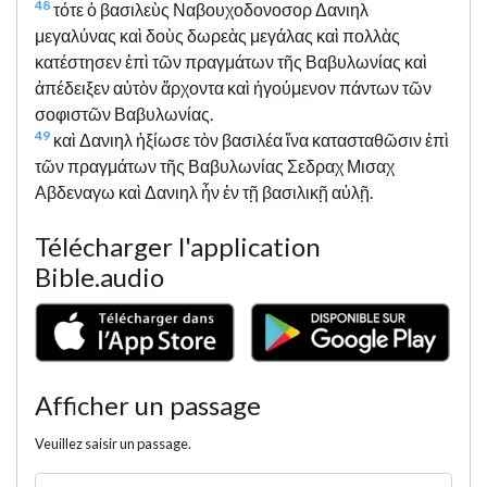
48
τότε ὁ βασιλεὺς Ναβουχοδονοσορ Δανιηλ
μεγαλύνας καὶ δοὺς δωρεὰς μεγάλας καὶ πολλὰς
κατέστησεν ἐπὶ τῶν πραγμάτων τῆς Βαβυλωνίας καὶ
ἀπέδειξεν αὐτὸν ἄρχοντα καὶ ἡγούμενον πάντων τῶν
σοφιστῶν Βαβυλωνίας.
49
καὶ Δανιηλ ἠξίωσε τὸν βασιλέα ἵνα κατασταθῶσιν ἐπὶ
τῶν πραγμάτων τῆς Βαβυλωνίας Σεδραχ Μισαχ
Αβδεναγω καὶ Δανιηλ ἦν ἐν τῇ βασιλικῇ αὐλῇ.
Télécharger l'application
Bible.audio
Afficher un passage
Veuillez saisir un passage.