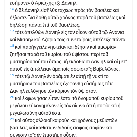
ἐσήμανεν ὁ Αριώχης τῷ Δανιηλ.
16
ὁ δὲ Δανιηλ εἰσῆλθε ταχέως πρὸς τὸν βασιλέα καὶ
ἠξίωσεν ἵνα δοθῇ αὐτῷ χρόνος παρὰ τοῦ βασιλέως καὶ
δηλώσῃ πάντα ἐπὶ τοῦ βασιλέως.
17
τότε ἀπελθὼν Δανιηλ εἰς τὸν οἶκον αὐτοῦ τῷ Ανανια
καὶ Μισαηλ καὶ Αζαρια τοῖς συνεταίροις ὑπέδειξε πάντα.
18
καὶ παρήγγειλε νηστείαν καὶ δέησιν καὶ τιμωρίαν
ζητῆσαι παρὰ τοῦ κυρίου τοῦ ὑψίστου περὶ τοῦ
μυστηρίου τούτου ὅπως μὴ ἐκδοθῶσι Δανιηλ καὶ οἱ μετ’
αὐτοῦ εἰς ἀπώλειαν ἅμα τοῖς σοφισταῖς Βαβυλῶνος.
19
τότε τῷ Δανιηλ ἐν ὁράματι ἐν αὐτῇ τῇ νυκτὶ τὸ
μυστήριον τοῦ βασιλέως ἐξεφάνθη εὐσήμως τότε
Δανιηλ εὐλόγησε τὸν κύριον τὸν ὕψιστον.
20
καὶ ἐκφωνήσας εἶπεν ἔσται τὸ ὄνομα τοῦ κυρίου τοῦ
μεγάλου εὐλογημένον εἰς τὸν αἰῶνα ὅτι ἡ σοφία καὶ ἡ
μεγαλωσύνη αὐτοῦ ἐστι.
21
καὶ αὐτὸς ἀλλοιοῖ καιροὺς καὶ χρόνους μεθιστῶν
βασιλεῖς καὶ καθιστῶν διδοὺς σοφοῖς σοφίαν καὶ
σύνεσιν τοῖς ἐν ἐπιστήμῃ οὖσιν.