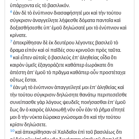
ὑπάρχοντα εἰς τὸ βασιλικόν.
6
ἐὰν δὲ τὸ ἐνύπνιον διασαφήσητέ μοι καὶ τὴν τούτου
σύγκρισιν ἀναγγείλητε λήψεσθε δόματα παντοῖα καὶ
δοξασθήσεσθε ὑπ’ ἐμοῦ δηλώσατέ μοι τὸ ἐνύπνιον καὶ
κρίνατε.
7
ἀπεκρίθησαν δὲ ἐκ δευτέρου λέγοντες βασιλεῦ τὸ
ὅραμα εἰπόν καὶ οἱ παῖδές σου κρινοῦσι πρὸς ταῦτα.
8
καὶ εἶπεν αὐτοῖς ὁ βασιλεύς ἐπ’ ἀληθείας οἶδα ὅτι
καιρὸν ὑμεῖς ἐξαγοράζετε καθάπερ ἑωράκατε ὅτι
ἀπέστη ἀπ’ ἐμοῦ τὸ πρᾶγμα καθάπερ οὖν προστέταχα
οὕτως ἔσται.
9
ἐὰν μὴ τὸ ἐνύπνιον ἀπαγγείλητέ μοι ἐπ’ ἀληθείας καὶ
τὴν τούτου σύγκρισιν δηλώσητε θανάτῳ περιπεσεῖσθε
συνείπασθε γὰρ λόγους ψευδεῖς ποιήσασθαι ἐπ’ ἐμοῦ
ἕως ἂν ὁ καιρὸς ἀλλοιωθῇ νῦν οὖν ἐὰν τὸ ῥῆμα εἴπητέ
μοι ὃ τὴν νύκτα ἑώρακα γνώσομαι ὅτι καὶ τὴν τούτου
κρίσιν δηλώσετε.
10
καὶ ἀπεκρίθησαν οἱ Χαλδαῖοι ἐπὶ τοῦ βασιλέως ὅτι