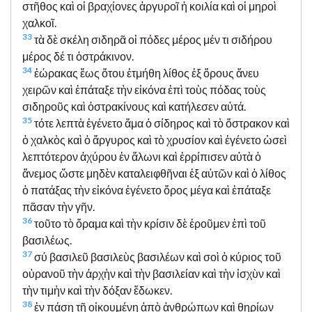
στῆθος καὶ οἱ βραχίονες ἀργυροῖ ἡ κοιλία καὶ οἱ μηροὶ
χαλκοῖ.
33
τὰ δὲ σκέλη σιδηρᾶ οἱ πόδες μέρος μέν τι σιδήρου
μέρος δέ τι ὀστράκινον.
34
ἑώρακας ἕως ὅτου ἐτμήθη λίθος ἐξ ὄρους ἄνευ
χειρῶν καὶ ἐπάταξε τὴν εἰκόνα ἐπὶ τοὺς πόδας τοὺς
σιδηροῦς καὶ ὀστρακίνους καὶ κατήλεσεν αὐτά.
35
τότε λεπτὰ ἐγένετο ἅμα ὁ σίδηρος καὶ τὸ ὄστρακον καὶ
ὁ χαλκὸς καὶ ὁ ἄργυρος καὶ τὸ χρυσίον καὶ ἐγένετο ὡσεὶ
λεπτότερον ἀχύρου ἐν ἅλωνι καὶ ἐρρίπισεν αὐτὰ ὁ
ἄνεμος ὥστε μηδὲν καταλειφθῆναι ἐξ αὐτῶν καὶ ὁ λίθος
ὁ πατάξας τὴν εἰκόνα ἐγένετο ὄρος μέγα καὶ ἐπάταξε
πᾶσαν τὴν γῆν.
36
τοῦτο τὸ ὅραμα καὶ τὴν κρίσιν δὲ ἐροῦμεν ἐπὶ τοῦ
βασιλέως.
37
σύ βασιλεῦ βασιλεὺς βασιλέων καὶ σοὶ ὁ κύριος τοῦ
οὐρανοῦ τὴν ἀρχὴν καὶ τὴν βασιλείαν καὶ τὴν ἰσχὺν καὶ
τὴν τιμὴν καὶ τὴν δόξαν ἔδωκεν.
38
ἐν πάσῃ τῇ οἰκουμένῃ ἀπὸ ἀνθρώπων καὶ θηρίων