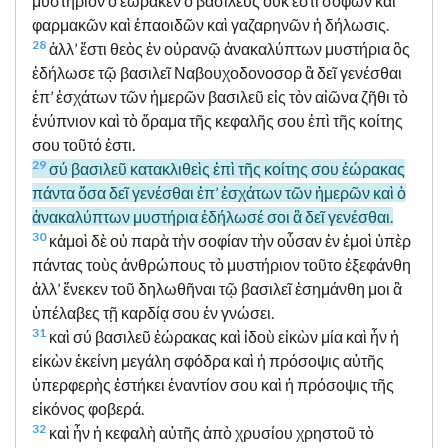
μυστήριον ὃ ἑώρακεν ὁ βασιλεύς οὐκ ἔστι σοφῶν καὶ
φαρμακῶν καὶ ἐπαοιδῶν καὶ γαζαρηνῶν ἡ δήλωσις.
28
ἀλλ’ ἔστι θεὸς ἐν οὐρανῷ ἀνακαλύπτων μυστήρια ὃς
ἐδήλωσε τῷ βασιλεῖ Ναβουχοδονοσορ ἃ δεῖ γενέσθαι
ἐπ’ ἐσχάτων τῶν ἡμερῶν βασιλεῦ εἰς τὸν αἰῶνα ζῆθι τὸ
ἐνύπνιον καὶ τὸ ὅραμα τῆς κεφαλῆς σου ἐπὶ τῆς κοίτης
σου τοῦτό ἐστι.
29
σύ βασιλεῦ κατακλιθεὶς ἐπὶ τῆς κοίτης σου ἑώρακας
πάντα ὅσα δεῖ γενέσθαι ἐπ’ ἐσχάτων τῶν ἡμερῶν καὶ ὁ
ἀνακαλύπτων μυστήρια ἐδήλωσέ σοι ἃ δεῖ γενέσθαι.
30
κἀμοὶ δὲ οὐ παρὰ τὴν σοφίαν τὴν οὖσαν ἐν ἐμοὶ ὑπὲρ
πάντας τοὺς ἀνθρώπους τὸ μυστήριον τοῦτο ἐξεφάνθη
ἀλλ’ ἕνεκεν τοῦ δηλωθῆναι τῷ βασιλεῖ ἐσημάνθη μοι ἃ
ὑπέλαβες τῇ καρδίᾳ σου ἐν γνώσει.
31
καὶ σύ βασιλεῦ ἑώρακας καὶ ἰδοὺ εἰκὼν μία καὶ ἦν ἡ
εἰκὼν ἐκείνη μεγάλη σφόδρα καὶ ἡ πρόσοψις αὐτῆς
ὑπερφερὴς ἑστήκει ἐναντίον σου καὶ ἡ πρόσοψις τῆς
εἰκόνος φοβερά.
32
καὶ ἦν ἡ κεφαλὴ αὐτῆς ἀπὸ χρυσίου χρηστοῦ τὸ