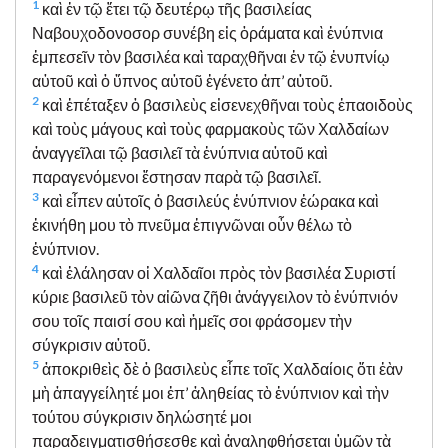
1
καὶ ἐν τῷ ἔτει τῷ δευτέρῳ τῆς βασιλείας
Ναβουχοδονοσορ συνέβη εἰς ὁράματα καὶ ἐνύπνια
ἐμπεσεῖν τὸν βασιλέα καὶ ταραχθῆναι ἐν τῷ ἐνυπνίῳ
αὐτοῦ καὶ ὁ ὕπνος αὐτοῦ ἐγένετο ἀπ’ αὐτοῦ.
2
καὶ ἐπέταξεν ὁ βασιλεὺς εἰσενεχθῆναι τοὺς ἐπαοιδοὺς
καὶ τοὺς μάγους καὶ τοὺς φαρμακοὺς τῶν Χαλδαίων
ἀναγγεῖλαι τῷ βασιλεῖ τὰ ἐνύπνια αὐτοῦ καὶ
παραγενόμενοι ἔστησαν παρὰ τῷ βασιλεῖ.
3
καὶ εἶπεν αὐτοῖς ὁ βασιλεύς ἐνύπνιον ἑώρακα καὶ
ἐκινήθη μου τὸ πνεῦμα ἐπιγνῶναι οὖν θέλω τὸ
ἐνύπνιον.
4
καὶ ἐλάλησαν οἱ Χαλδαῖοι πρὸς τὸν βασιλέα Συριστί
κύριε βασιλεῦ τὸν αἰῶνα ζῆθι ἀνάγγειλον τὸ ἐνύπνιόν
σου τοῖς παισί σου καὶ ἡμεῖς σοι φράσομεν τὴν
σύγκρισιν αὐτοῦ.
5
ἀποκριθεὶς δὲ ὁ βασιλεὺς εἶπε τοῖς Χαλδαίοις ὅτι ἐὰν
μὴ ἀπαγγείλητέ μοι ἐπ’ ἀληθείας τὸ ἐνύπνιον καὶ τὴν
τούτου σύγκρισιν δηλώσητέ μοι
παραδειγματισθήσεσθε καὶ ἀναληφθήσεται ὑμῶν τὰ