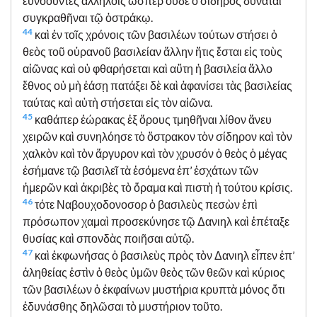
εὐνοοῦντες ἀλλήλοις ὥσπερ οὐδὲ ὁ σίδηρος δύναται
συγκραθῆναι τῷ ὀστράκῳ.
44
καὶ ἐν τοῖς χρόνοις τῶν βασιλέων τούτων στήσει ὁ
θεὸς τοῦ οὐρανοῦ βασιλείαν ἄλλην ἥτις ἔσται εἰς τοὺς
αἰῶνας καὶ οὐ φθαρήσεται καὶ αὕτη ἡ βασιλεία ἄλλο
ἔθνος οὐ μὴ ἐάσῃ πατάξει δὲ καὶ ἀφανίσει τὰς βασιλείας
ταύτας καὶ αὐτὴ στήσεται εἰς τὸν αἰῶνα.
45
καθάπερ ἑώρακας ἐξ ὄρους τμηθῆναι λίθον ἄνευ
χειρῶν καὶ συνηλόησε τὸ ὄστρακον τὸν σίδηρον καὶ τὸν
χαλκὸν καὶ τὸν ἄργυρον καὶ τὸν χρυσόν ὁ θεὸς ὁ μέγας
ἐσήμανε τῷ βασιλεῖ τὰ ἐσόμενα ἐπ’ ἐσχάτων τῶν
ἡμερῶν καὶ ἀκριβὲς τὸ ὅραμα καὶ πιστὴ ἡ τούτου κρίσις.
46
τότε Ναβουχοδονοσορ ὁ βασιλεὺς πεσὼν ἐπὶ
πρόσωπον χαμαὶ προσεκύνησε τῷ Δανιηλ καὶ ἐπέταξε
θυσίας καὶ σπονδὰς ποιῆσαι αὐτῷ.
47
καὶ ἐκφωνήσας ὁ βασιλεὺς πρὸς τὸν Δανιηλ εἶπεν ἐπ’
ἀληθείας ἐστὶν ὁ θεὸς ὑμῶν θεὸς τῶν θεῶν καὶ κύριος
τῶν βασιλέων ὁ ἐκφαίνων μυστήρια κρυπτὰ μόνος ὅτι
ἐδυνάσθης δηλῶσαι τὸ μυστήριον τοῦτο.