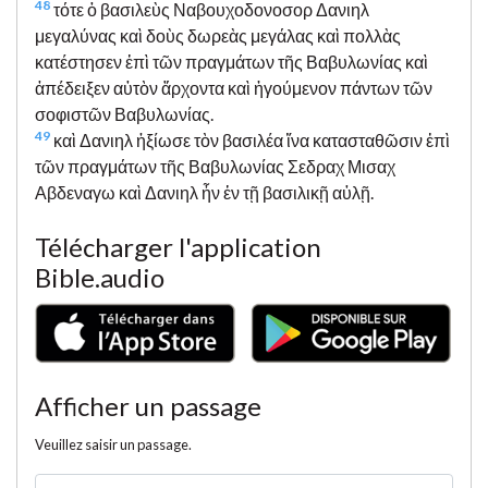
48
τότε ὁ βασιλεὺς Ναβουχοδονοσορ Δανιηλ
μεγαλύνας καὶ δοὺς δωρεὰς μεγάλας καὶ πολλὰς
κατέστησεν ἐπὶ τῶν πραγμάτων τῆς Βαβυλωνίας καὶ
ἀπέδειξεν αὐτὸν ἄρχοντα καὶ ἡγούμενον πάντων τῶν
σοφιστῶν Βαβυλωνίας.
49
καὶ Δανιηλ ἠξίωσε τὸν βασιλέα ἵνα κατασταθῶσιν ἐπὶ
τῶν πραγμάτων τῆς Βαβυλωνίας Σεδραχ Μισαχ
Αβδεναγω καὶ Δανιηλ ἦν ἐν τῇ βασιλικῇ αὐλῇ.
Télécharger l'application
Bible.audio
Afficher un passage
Veuillez saisir un passage.