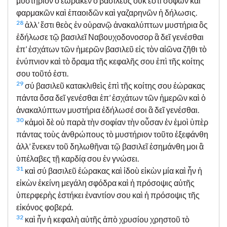
μυστήριον ὃ ἑώρακεν ὁ βασιλεύς οὐκ ἔστι σοφῶν καὶ
φαρμακῶν καὶ ἐπαοιδῶν καὶ γαζαρηνῶν ἡ δήλωσις.
28
ἀλλ’ ἔστι θεὸς ἐν οὐρανῷ ἀνακαλύπτων μυστήρια ὃς
ἐδήλωσε τῷ βασιλεῖ Ναβουχοδονοσορ ἃ δεῖ γενέσθαι
ἐπ’ ἐσχάτων τῶν ἡμερῶν βασιλεῦ εἰς τὸν αἰῶνα ζῆθι τὸ
ἐνύπνιον καὶ τὸ ὅραμα τῆς κεφαλῆς σου ἐπὶ τῆς κοίτης
σου τοῦτό ἐστι.
29
σύ βασιλεῦ κατακλιθεὶς ἐπὶ τῆς κοίτης σου ἑώρακας
πάντα ὅσα δεῖ γενέσθαι ἐπ’ ἐσχάτων τῶν ἡμερῶν καὶ ὁ
ἀνακαλύπτων μυστήρια ἐδήλωσέ σοι ἃ δεῖ γενέσθαι.
30
κἀμοὶ δὲ οὐ παρὰ τὴν σοφίαν τὴν οὖσαν ἐν ἐμοὶ ὑπὲρ
πάντας τοὺς ἀνθρώπους τὸ μυστήριον τοῦτο ἐξεφάνθη
ἀλλ’ ἕνεκεν τοῦ δηλωθῆναι τῷ βασιλεῖ ἐσημάνθη μοι ἃ
ὑπέλαβες τῇ καρδίᾳ σου ἐν γνώσει.
31
καὶ σύ βασιλεῦ ἑώρακας καὶ ἰδοὺ εἰκὼν μία καὶ ἦν ἡ
εἰκὼν ἐκείνη μεγάλη σφόδρα καὶ ἡ πρόσοψις αὐτῆς
ὑπερφερὴς ἑστήκει ἐναντίον σου καὶ ἡ πρόσοψις τῆς
εἰκόνος φοβερά.
32
καὶ ἦν ἡ κεφαλὴ αὐτῆς ἀπὸ χρυσίου χρηστοῦ τὸ