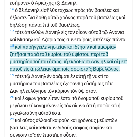
ἐσήμανεν ὁ Αριώχης τῷ Δανιηλ.
16
ὁ δὲ Δανιηλ εἰσῆλθε ταχέως πρὸς τὸν βασιλέα καὶ
ἠξίωσεν ἵνα δοθῇ αὐτῷ χρόνος παρὰ τοῦ βασιλέως καὶ
δηλώσῃ πάντα ἐπὶ τοῦ βασιλέως.
17
τότε ἀπελθὼν Δανιηλ εἰς τὸν οἶκον αὐτοῦ τῷ Ανανια
καὶ Μισαηλ καὶ Αζαρια τοῖς συνεταίροις ὑπέδειξε πάντα.
18
καὶ παρήγγειλε νηστείαν καὶ δέησιν καὶ τιμωρίαν
ζητῆσαι παρὰ τοῦ κυρίου τοῦ ὑψίστου περὶ τοῦ
μυστηρίου τούτου ὅπως μὴ ἐκδοθῶσι Δανιηλ καὶ οἱ μετ’
αὐτοῦ εἰς ἀπώλειαν ἅμα τοῖς σοφισταῖς Βαβυλῶνος.
19
τότε τῷ Δανιηλ ἐν ὁράματι ἐν αὐτῇ τῇ νυκτὶ τὸ
μυστήριον τοῦ βασιλέως ἐξεφάνθη εὐσήμως τότε
Δανιηλ εὐλόγησε τὸν κύριον τὸν ὕψιστον.
20
καὶ ἐκφωνήσας εἶπεν ἔσται τὸ ὄνομα τοῦ κυρίου τοῦ
μεγάλου εὐλογημένον εἰς τὸν αἰῶνα ὅτι ἡ σοφία καὶ ἡ
μεγαλωσύνη αὐτοῦ ἐστι.
21
καὶ αὐτὸς ἀλλοιοῖ καιροὺς καὶ χρόνους μεθιστῶν
βασιλεῖς καὶ καθιστῶν διδοὺς σοφοῖς σοφίαν καὶ
σύνεσιν τοῖς ἐν ἐπιστήμῃ οὖσιν.