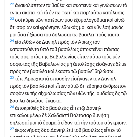
22
ἀνακαλύπτων τὰ βαθέα καὶ σκοτεινὰ καὶ γινώσκων τὰ
ἐν τῷ σκότει καὶ τὰ ἐν τῷ φωτί καὶ παρ’ αὐτῷ κατάλυσις.
23
σοί κύριε τῶν πατέρων μου ἐξομολογοῦμαι καὶ αἰνῶ
ὅτι σοφίαν καὶ φρόνησιν ἔδωκάς μοι καὶ νῦν ἐσήμανάς
μοι ὅσα ἠξίωσα τοῦ δηλῶσαι τῷ βασιλεῖ πρὸς ταῦτα.
24
εἰσελθὼν δὲ Δανιηλ πρὸς τὸν Αριωχ τὸν
κατασταθέντα ὑπὸ τοῦ βασιλέως ἀποκτεῖναι πάντας
τοὺς σοφιστὰς τῆς Βαβυλωνίας εἶπεν αὐτῷ τοὺς μὲν
σοφιστὰς τῆς Βαβυλωνίας μὴ ἀπολέσῃς εἰσάγαγε δέ με
πρὸς τὸν βασιλέα καὶ ἕκαστα τῷ βασιλεῖ δηλώσω.
25
τότε Αριωχ κατὰ σπουδὴν εἰσήγαγεν τὸν Δανιηλ
πρὸς τὸν βασιλέα καὶ εἶπεν αὐτῷ ὅτι εὕρηκα ἄνθρωπον
σοφὸν ἐκ τῆς αἰχμαλωσίας τῶν υἱῶν τῆς Ιουδαίας ὃς τῷ
βασιλεῖ δηλώσει ἕκαστα.
26
ἀποκριθεὶς δὲ ὁ βασιλεὺς εἶπε τῷ Δανιηλ
ἐπικαλουμένῳ δὲ Χαλδαϊστὶ Βαλτασαρ δυνήσῃ
δηλῶσαί μοι τὸ ὅραμα ὃ εἶδον καὶ τὴν τούτου σύγκρισιν.
27
ἐκφωνήσας δὲ ὁ Δανιηλ ἐπὶ τοῦ βασιλέως εἶπεν τὸ