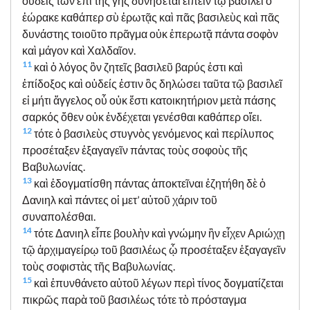
οὐδεὶς τῶν ἐπὶ τῆς γῆς δυνήσεται εἰπεῖν τῷ βασιλεῖ ὃ
ἑώρακε καθάπερ σὺ ἐρωτᾷς καὶ πᾶς βασιλεὺς καὶ πᾶς
δυνάστης τοιοῦτο πρᾶγμα οὐκ ἐπερωτᾷ πάντα σοφὸν
καὶ μάγον καὶ Χαλδαῖον.
11
καὶ ὁ λόγος ὃν ζητεῖς βασιλεῦ βαρύς ἐστι καὶ
ἐπίδοξος καὶ οὐδείς ἐστιν ὃς δηλώσει ταῦτα τῷ βασιλεῖ
εἰ μήτι ἄγγελος οὗ οὐκ ἔστι κατοικητήριον μετὰ πάσης
σαρκός ὅθεν οὐκ ἐνδέχεται γενέσθαι καθάπερ οἴει.
12
τότε ὁ βασιλεὺς στυγνὸς γενόμενος καὶ περίλυπος
προσέταξεν ἐξαγαγεῖν πάντας τοὺς σοφοὺς τῆς
Βαβυλωνίας.
13
καὶ ἐδογματίσθη πάντας ἀποκτεῖναι ἐζητήθη δὲ ὁ
Δανιηλ καὶ πάντες οἱ μετ’ αὐτοῦ χάριν τοῦ
συναπολέσθαι.
14
τότε Δανιηλ εἶπε βουλὴν καὶ γνώμην ἣν εἶχεν Αριώχῃ
τῷ ἀρχιμαγείρῳ τοῦ βασιλέως ᾧ προσέταξεν ἐξαγαγεῖν
τοὺς σοφιστὰς τῆς Βαβυλωνίας.
15
καὶ ἐπυνθάνετο αὐτοῦ λέγων περὶ τίνος δογματίζεται
πικρῶς παρὰ τοῦ βασιλέως τότε τὸ πρόσταγμα