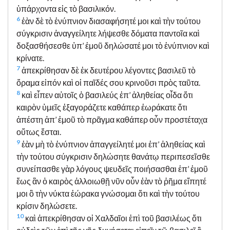
ὑπάρχοντα εἰς τὸ βασιλικόν.
6
ἐὰν δὲ τὸ ἐνύπνιον διασαφήσητέ μοι καὶ τὴν τούτου
σύγκρισιν ἀναγγείλητε λήψεσθε δόματα παντοῖα καὶ
δοξασθήσεσθε ὑπ’ ἐμοῦ δηλώσατέ μοι τὸ ἐνύπνιον καὶ
κρίνατε.
7
ἀπεκρίθησαν δὲ ἐκ δευτέρου λέγοντες βασιλεῦ τὸ
ὅραμα εἰπόν καὶ οἱ παῖδές σου κρινοῦσι πρὸς ταῦτα.
8
καὶ εἶπεν αὐτοῖς ὁ βασιλεύς ἐπ’ ἀληθείας οἶδα ὅτι
καιρὸν ὑμεῖς ἐξαγοράζετε καθάπερ ἑωράκατε ὅτι
ἀπέστη ἀπ’ ἐμοῦ τὸ πρᾶγμα καθάπερ οὖν προστέταχα
οὕτως ἔσται.
9
ἐὰν μὴ τὸ ἐνύπνιον ἀπαγγείλητέ μοι ἐπ’ ἀληθείας καὶ
τὴν τούτου σύγκρισιν δηλώσητε θανάτῳ περιπεσεῖσθε
συνείπασθε γὰρ λόγους ψευδεῖς ποιήσασθαι ἐπ’ ἐμοῦ
ἕως ἂν ὁ καιρὸς ἀλλοιωθῇ νῦν οὖν ἐὰν τὸ ῥῆμα εἴπητέ
μοι ὃ τὴν νύκτα ἑώρακα γνώσομαι ὅτι καὶ τὴν τούτου
κρίσιν δηλώσετε.
10
καὶ ἀπεκρίθησαν οἱ Χαλδαῖοι ἐπὶ τοῦ βασιλέως ὅτι