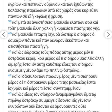
ἀγρίων καὶ πετεινῶν οὐρανοῦ καὶ τῶν ἰχθύων τῆς
θαλάσσης παρέδωκεν ὑπὸ τὰς χεῖράς σου κυριεύειν
πάντων σὺ εἶ ἡ κεφαλὴ ἡ χρυσῆ.
39
καὶ μετὰ σὲ ἀναστήσεται βασιλεία ἐλάττων σου καὶ
τρίτη βασιλεία ἄλλη χαλκῆ ἣ κυριεύσει πάσης τῆς γῆς.
40
καὶ βασιλεία τετάρτη ἰσχυρὰ ὥσπερ ὁ σίδηρος ὁ
δαμάζων πάντα καὶ πᾶν δένδρον ἐκκόπτων καὶ
σεισθήσεται πᾶσα ἡ γῆ.
41
καὶ ὡς ἑώρακας τοὺς πόδας αὐτῆς μέρος μέν τι
ὀστράκου κεραμικοῦ μέρος δέ τι σιδήρου βασιλεία ἄλλη
διμερὴς ἔσται ἐν αὐτῇ καθάπερ εἶδες τὸν σίδηρον
ἀναμεμειγμένον ἅμα τῷ πηλίνῳ ὀστράκῳ.
42
καὶ οἱ δάκτυλοι τῶν ποδῶν μέρος μέν τι σιδηροῦν
μέρος δέ τι ὀστράκινον μέρος τι τῆς βασιλείας ἔσται
ἰσχυρὸν καὶ μέρος τι ἔσται συντετριμμένον.
43
καὶ ὡς εἶδες τὸν σίδηρον ἀναμεμειγμένον ἅμα τῷ
πηλίνῳ ὀστράκῳ συμμειγεῖς ἔσονται εἰς γένεσιν
ἀνθρώπων οὐκ ἔσονται δὲ ὁμονοοῦντες οὔτε