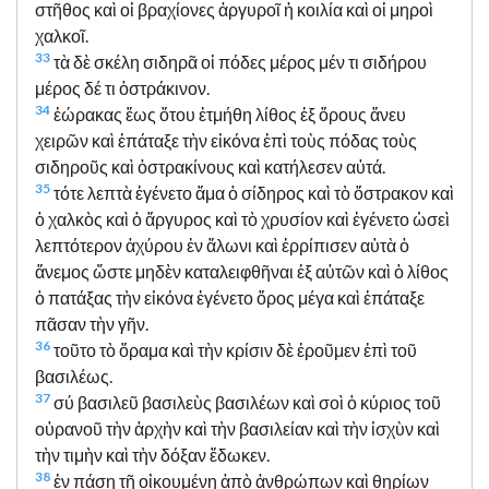
στῆθος καὶ οἱ βραχίονες ἀργυροῖ ἡ κοιλία καὶ οἱ μηροὶ
χαλκοῖ.
33
τὰ δὲ σκέλη σιδηρᾶ οἱ πόδες μέρος μέν τι σιδήρου
μέρος δέ τι ὀστράκινον.
34
ἑώρακας ἕως ὅτου ἐτμήθη λίθος ἐξ ὄρους ἄνευ
χειρῶν καὶ ἐπάταξε τὴν εἰκόνα ἐπὶ τοὺς πόδας τοὺς
σιδηροῦς καὶ ὀστρακίνους καὶ κατήλεσεν αὐτά.
35
τότε λεπτὰ ἐγένετο ἅμα ὁ σίδηρος καὶ τὸ ὄστρακον καὶ
ὁ χαλκὸς καὶ ὁ ἄργυρος καὶ τὸ χρυσίον καὶ ἐγένετο ὡσεὶ
λεπτότερον ἀχύρου ἐν ἅλωνι καὶ ἐρρίπισεν αὐτὰ ὁ
ἄνεμος ὥστε μηδὲν καταλειφθῆναι ἐξ αὐτῶν καὶ ὁ λίθος
ὁ πατάξας τὴν εἰκόνα ἐγένετο ὄρος μέγα καὶ ἐπάταξε
πᾶσαν τὴν γῆν.
36
τοῦτο τὸ ὅραμα καὶ τὴν κρίσιν δὲ ἐροῦμεν ἐπὶ τοῦ
βασιλέως.
37
σύ βασιλεῦ βασιλεὺς βασιλέων καὶ σοὶ ὁ κύριος τοῦ
οὐρανοῦ τὴν ἀρχὴν καὶ τὴν βασιλείαν καὶ τὴν ἰσχὺν καὶ
τὴν τιμὴν καὶ τὴν δόξαν ἔδωκεν.
38
ἐν πάσῃ τῇ οἰκουμένῃ ἀπὸ ἀνθρώπων καὶ θηρίων