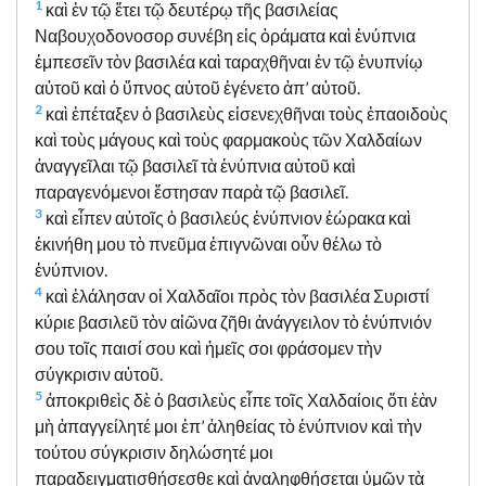
1
καὶ ἐν τῷ ἔτει τῷ δευτέρῳ τῆς βασιλείας
Ναβουχοδονοσορ συνέβη εἰς ὁράματα καὶ ἐνύπνια
ἐμπεσεῖν τὸν βασιλέα καὶ ταραχθῆναι ἐν τῷ ἐνυπνίῳ
αὐτοῦ καὶ ὁ ὕπνος αὐτοῦ ἐγένετο ἀπ’ αὐτοῦ.
2
καὶ ἐπέταξεν ὁ βασιλεὺς εἰσενεχθῆναι τοὺς ἐπαοιδοὺς
καὶ τοὺς μάγους καὶ τοὺς φαρμακοὺς τῶν Χαλδαίων
ἀναγγεῖλαι τῷ βασιλεῖ τὰ ἐνύπνια αὐτοῦ καὶ
παραγενόμενοι ἔστησαν παρὰ τῷ βασιλεῖ.
3
καὶ εἶπεν αὐτοῖς ὁ βασιλεύς ἐνύπνιον ἑώρακα καὶ
ἐκινήθη μου τὸ πνεῦμα ἐπιγνῶναι οὖν θέλω τὸ
ἐνύπνιον.
4
καὶ ἐλάλησαν οἱ Χαλδαῖοι πρὸς τὸν βασιλέα Συριστί
κύριε βασιλεῦ τὸν αἰῶνα ζῆθι ἀνάγγειλον τὸ ἐνύπνιόν
σου τοῖς παισί σου καὶ ἡμεῖς σοι φράσομεν τὴν
σύγκρισιν αὐτοῦ.
5
ἀποκριθεὶς δὲ ὁ βασιλεὺς εἶπε τοῖς Χαλδαίοις ὅτι ἐὰν
μὴ ἀπαγγείλητέ μοι ἐπ’ ἀληθείας τὸ ἐνύπνιον καὶ τὴν
τούτου σύγκρισιν δηλώσητέ μοι
παραδειγματισθήσεσθε καὶ ἀναληφθήσεται ὑμῶν τὰ