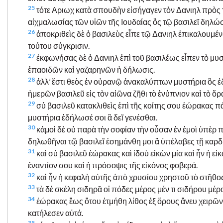
25
τότε Αριωχ κατὰ σπουδὴν εἰσήγαγεν τὸν Δανιηλ πρὸς 
αἰχμαλωσίας τῶν υἱῶν τῆς Ιουδαίας ὃς τῷ βασιλεῖ δηλώσ
26
ἀποκριθεὶς δὲ ὁ βασιλεὺς εἶπε τῷ Δανιηλ ἐπικαλουμέν
τούτου σύγκρισιν.
27
ἐκφωνήσας δὲ ὁ Δανιηλ ἐπὶ τοῦ βασιλέως εἶπεν τὸ μυ
ἐπαοιδῶν καὶ γαζαρηνῶν ἡ δήλωσις.
28
ἀλλ’ ἔστι θεὸς ἐν οὐρανῷ ἀνακαλύπτων μυστήρια ὃς 
ἡμερῶν βασιλεῦ εἰς τὸν αἰῶνα ζῆθι τὸ ἐνύπνιον καὶ τὸ ὅρ
29
σύ βασιλεῦ κατακλιθεὶς ἐπὶ τῆς κοίτης σου ἑώρακας π
μυστήρια ἐδήλωσέ σοι ἃ δεῖ γενέσθαι.
30
κἀμοὶ δὲ οὐ παρὰ τὴν σοφίαν τὴν οὖσαν ἐν ἐμοὶ ὑπὲρ 
δηλωθῆναι τῷ βασιλεῖ ἐσημάνθη μοι ἃ ὑπέλαβες τῇ καρδί
31
καὶ σύ βασιλεῦ ἑώρακας καὶ ἰδοὺ εἰκὼν μία καὶ ἦν ἡ 
ἐναντίον σου καὶ ἡ πρόσοψις τῆς εἰκόνος φοβερά.
32
καὶ ἦν ἡ κεφαλὴ αὐτῆς ἀπὸ χρυσίου χρηστοῦ τὸ στῆθος κ
33
τὰ δὲ σκέλη σιδηρᾶ οἱ πόδες μέρος μέν τι σιδήρου μέρο
34
ἑώρακας ἕως ὅτου ἐτμήθη λίθος ἐξ ὄρους ἄνευ χειρῶν 
κατήλεσεν αὐτά.
35