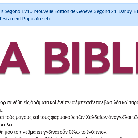
 Louis Segond 1910, Nouvelle Edition de Genève, Segond 21, Darby, B
Testament Populaire, etc.
ορ συνέβη εἰς ὁράματα καὶ ἐνύπνια ἐμπεσεῖν τὸν βασιλέα καὶ τα
ῦ.
καὶ τοὺς μάγους καὶ τοὺς φαρμακοὺς τῶν Χαλδαίων ἀναγγεῖλαι τῷ
σιλεῖ.
θη μου τὸ πνεῦμα ἐπιγνῶναι οὖν θέλω τὸ ἐνύπνιον.