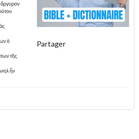
ν ἄργυρον
τούτου
ὰς
έων ὁ
Partager
άτων τῆς
νιηλ ἦν