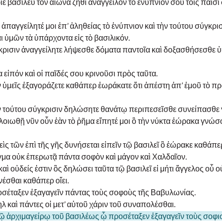
ε βασιλεῦ τὸν αἰῶνα ζῆθι ἀνάγγειλον τὸ ἐνύπνιόν σου τοῖς παισί
ὴ ἀπαγγείλητέ μοι ἐπ’ ἀληθείας τὸ ἐνύπνιον καὶ τὴν τούτου σύγκρι
ὑμῶν τὰ ὑπάρχοντα εἰς τὸ βασιλικόν.
γκρισιν ἀναγγείλητε λήψεσθε δόματα παντοῖα καὶ δοξασθήσεσθε ὑ
εἰπόν καὶ οἱ παῖδές σου κρινοῦσι πρὸς ταῦτα.
ρὸν ὑμεῖς ἐξαγοράζετε καθάπερ ἑωράκατε ὅτι ἀπέστη ἀπ’ ἐμοῦ τὸ π
τὴν τούτου σύγκρισιν δηλώσητε θανάτῳ περιπεσεῖσθε συνείπασθε
λοιωθῇ νῦν οὖν ἐὰν τὸ ῥῆμα εἴπητέ μοι ὃ τὴν νύκτα ἑώρακα γνώσο
εὶς τῶν ἐπὶ τῆς γῆς δυνήσεται εἰπεῖν τῷ βασιλεῖ ὃ ἑώρακε καθάπε
γμα οὐκ ἐπερωτᾷ πάντα σοφὸν καὶ μάγον καὶ Χαλδαῖον.
καὶ οὐδείς ἐστιν ὃς δηλώσει ταῦτα τῷ βασιλεῖ εἰ μήτι ἄγγελος οὗ ο
νέσθαι καθάπερ οἴει.
οσέταξεν ἐξαγαγεῖν πάντας τοὺς σοφοὺς τῆς Βαβυλωνίας.
λ καὶ πάντες οἱ μετ’ αὐτοῦ χάριν τοῦ συναπολέσθαι.
τῷ ἀρχιμαγείρῳ τοῦ βασιλέως ᾧ προσέταξεν ἐξαγαγεῖν τοὺς σοφι