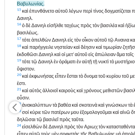
Βαβυλωνίας.
15
καὶ ἐπυνθάνετο αὐτοῦ λέγων περὶ τίνος δογματίζεται
Δανιηλ.
16
ὁ δὲ Δανιηλ εἰσῆλθε ταχέως πρὸς τὸν βασιλέα καὶ ἠξ
βασιλέως.
17
τότε ἀπελθὼν Δανιηλ εἰς τὸν οἶκον αὐτοῦ τῷ Ανανια κα
18
καὶ παρήγγειλε νηστείαν καὶ δέησιν καὶ τιμωρίαν ζητ
ἐκδοθῶσι Δανιηλ καὶ οἱ μετ’ αὐτοῦ εἰς ἀπώλειαν ἅμα τοῖ
19
τότε τῷ Δανιηλ ἐν ὁράματι ἐν αὐτῇ τῇ νυκτὶ τὸ μυστήρ
ὕψιστον.
20
καὶ ἐκφωνήσας εἶπεν ἔσται τὸ ὄνομα τοῦ κυρίου τοῦ μ
ἐστι.
21
καὶ αὐτὸς ἀλλοιοῖ καιροὺς καὶ χρόνους μεθιστῶν βασιλ
οὖσιν.
22
ἀνακαλύπτων τὰ βαθέα καὶ σκοτεινὰ καὶ γινώσκων τὰ ἐν
23
σοί κύριε τῶν πατέρων μου ἐξομολογοῦμαι καὶ αἰνῶ ὅτ
δηλῶσαι τῷ βασιλεῖ πρὸς ταῦτα.
24
εἰσελθὼν δὲ Δανιηλ πρὸς τὸν Αριωχ τὸν κατασταθέντ
εἶπεν αὐτῷ τοὺς μὲν σοφιστὰς τῆς Βαβυλωνίας μὴ ἀπολέ