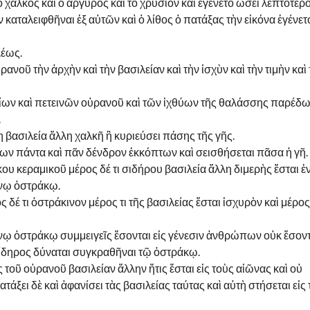
ὁ χαλκὸς καὶ ὁ ἄργυρος καὶ τὸ χρυσίον καὶ ἐγένετο ὡσεὶ λεπτότερ
 καταλειφθῆναι ἐξ αὐτῶν καὶ ὁ λίθος ὁ πατάξας τὴν εἰκόνα ἐγένετ
λέως.
νοῦ τὴν ἀρχὴν καὶ τὴν βασιλείαν καὶ τὴν ἰσχὺν καὶ τὴν τιμὴν καὶ 
ίων καὶ πετεινῶν οὐρανοῦ καὶ τῶν ἰχθύων τῆς θαλάσσης παρέδ
.
η βασιλεία ἄλλη χαλκῆ ἣ κυριεύσει πάσης τῆς γῆς.
ζων πάντα καὶ πᾶν δένδρον ἐκκόπτων καὶ σεισθήσεται πᾶσα ἡ γῆ.
υ κεραμικοῦ μέρος δέ τι σιδήρου βασιλεία ἄλλη διμερὴς ἔσται ἐ
ίνῳ ὀστράκῳ.
δέ τι ὀστράκινον μέρος τι τῆς βασιλείας ἔσται ἰσχυρὸν καὶ μέρος 
ίνῳ ὀστράκῳ συμμειγεῖς ἔσονται εἰς γένεσιν ἀνθρώπων οὐκ ἔσοντ
ίδηρος δύναται συγκραθῆναι τῷ ὀστράκῳ.
 τοῦ οὐρανοῦ βασιλείαν ἄλλην ἥτις ἔσται εἰς τοὺς αἰῶνας καὶ οὐ
άξει δὲ καὶ ἀφανίσει τὰς βασιλείας ταύτας καὶ αὐτὴ στήσεται εἰς 