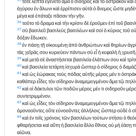
τότε λεπτὰ ἐγένετο ἅμα ὁ σίδηρος καὶ τὸ ὄστρακον καὶ 
ἀχύρου ἐν ἅλωνι καὶ ἐρρίπισεν αὐτὰ ὁ ἄνεμος ὥστε μηδὲν
μέγα καὶ ἐπάταξε πᾶσαν τὴν γῆν.
36
τοῦτο τὸ ὅραμα καὶ τὴν κρίσιν δὲ ἐροῦμεν ἐπὶ τοῦ βασι
37
σύ βασιλεῦ βασιλεὺς βασιλέων καὶ σοὶ ὁ κύριος τοῦ οὐρα
δόξαν ἔδωκεν.
38
ἐν πάσῃ τῇ οἰκουμένῃ ἀπὸ ἀνθρώπων καὶ θηρίων ἀγρ
τὰς χεῖράς σου κυριεύειν πάντων σὺ εἶ ἡ κεφαλὴ ἡ χρυσῆ
39
καὶ μετὰ σὲ ἀναστήσεται βασιλεία ἐλάττων σου καὶ τρίτ
40
καὶ βασιλεία τετάρτη ἰσχυρὰ ὥσπερ ὁ σίδηρος ὁ δαμά
41
καὶ ὡς ἑώρακας τοὺς πόδας αὐτῆς μέρος μέν τι ὀστράκο
καθάπερ εἶδες τὸν σίδηρον ἀναμεμειγμένον ἅμα τῷ πηλ
42
καὶ οἱ δάκτυλοι τῶν ποδῶν μέρος μέν τι σιδηροῦν μέρος 
συντετριμμένον.
43
καὶ ὡς εἶδες τὸν σίδηρον ἀναμεμειγμένον ἅμα τῷ πηλ
ὁμονοοῦντες οὔτε εὐνοοῦντες ἀλλήλοις ὥσπερ οὐδὲ ὁ σ
44
καὶ ἐν τοῖς χρόνοις τῶν βασιλέων τούτων στήσει ὁ θεὸς
φθαρήσεται καὶ αὕτη ἡ βασιλεία ἄλλο ἔθνος οὐ μὴ ἐάσῃ πατ
αἰῶνα.