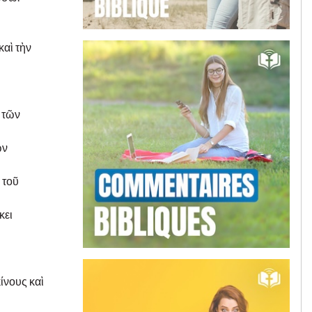
καὶ τὴν
 τῶν
ων
 τοῦ
κει
ίνους καὶ