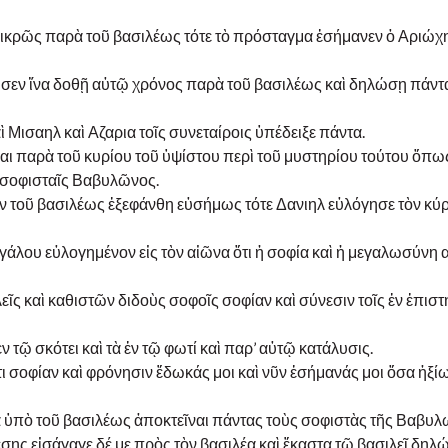
 πικρῶς παρὰ τοῦ βασιλέως τότε τὸ πρόσταγμα ἐσήμανεν ὁ Αριώχ
ίωσεν ἵνα δοθῇ αὐτῷ χρόνος παρὰ τοῦ βασιλέως καὶ δηλώσῃ πάντα
ὶ Μισαηλ καὶ Αζαρια τοῖς συνεταίροις ὑπέδειξε πάντα.
ῆσαι παρὰ τοῦ κυρίου τοῦ ὑψίστου περὶ τοῦ μυστηρίου τούτου ὅπω
ς σοφισταῖς Βαβυλῶνος.
ιον τοῦ βασιλέως ἐξεφάνθη εὐσήμως τότε Δανιηλ εὐλόγησε τὸν κύρ
εγάλου εὐλογημένον εἰς τὸν αἰῶνα ὅτι ἡ σοφία καὶ ἡ μεγαλωσύνη 
εῖς καὶ καθιστῶν διδοὺς σοφοῖς σοφίαν καὶ σύνεσιν τοῖς ἐν ἐπισ
 τῷ σκότει καὶ τὰ ἐν τῷ φωτί καὶ παρ’ αὐτῷ κατάλυσις.
ι σοφίαν καὶ φρόνησιν ἔδωκάς μοι καὶ νῦν ἐσήμανάς μοι ὅσα ἠξί
α ὑπὸ τοῦ βασιλέως ἀποκτεῖναι πάντας τοὺς σοφιστὰς τῆς Βαβυλ
σῃς εἰσάγαγε δέ με πρὸς τὸν βασιλέα καὶ ἕκαστα τῷ βασιλεῖ δηλ