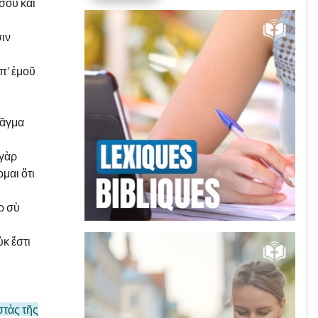
 σου καὶ
σιν
π’ ἐμοῦ
ρᾶγμα
 γὰρ
μαι ὅτι
ρ σὺ
ὐκ ἔστι
στὰς τῆς