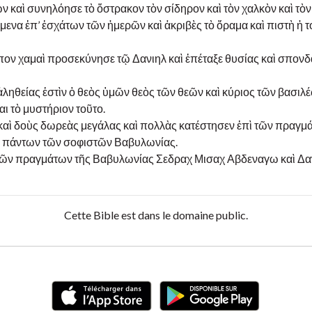
 καὶ συνηλόησε τὸ ὄστρακον τὸν σίδηρον καὶ τὸν χαλκὸν καὶ τὸ
όμενα ἐπ’ ἐσχάτων τῶν ἡμερῶν καὶ ἀκριβὲς τὸ ὅραμα καὶ πιστὴ ἡ 
ν χαμαὶ προσεκύνησε τῷ Δανιηλ καὶ ἐπέταξε θυσίας καὶ σπονδ
ἀληθείας ἐστὶν ὁ θεὸς ὑμῶν θεὸς τῶν θεῶν καὶ κύριος τῶν βασιλ
ι τὸ μυστήριον τοῦτο.
αὶ δοὺς δωρεὰς μεγάλας καὶ πολλὰς κατέστησεν ἐπὶ τῶν πραγμ
ον πάντων τῶν σοφιστῶν Βαβυλωνίας.
ὶ τῶν πραγμάτων τῆς Βαβυλωνίας Σεδραχ Μισαχ Αβδεναγω καὶ Δα
Cette Bible est dans le domaine public.