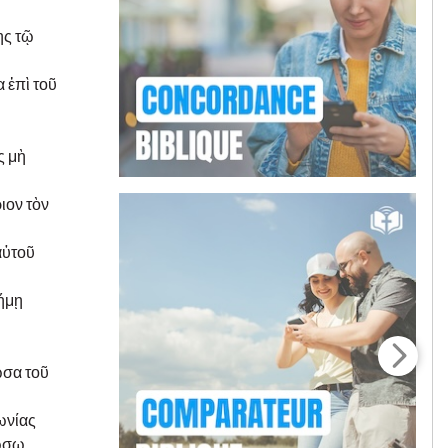
ης τῷ
 ἐπὶ τοῦ
ς μὴ
ιον τὸν
αὐτοῦ
τήμῃ
ωσα τοῦ
ωνίας
ώσω.