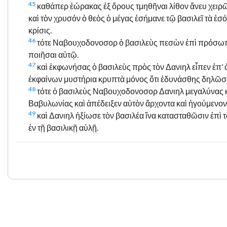
45
καθάπερ ἑώρακας ἐξ ὄρους τμηθῆναι λίθον ἄνευ χειρῶν
καὶ τὸν χρυσόν ὁ θεὸς ὁ μέγας ἐσήμανε τῷ βασιλεῖ τὰ ἐσ
κρίσις.
46
τότε Ναβουχοδονοσορ ὁ βασιλεὺς πεσὼν ἐπὶ πρόσωπο
ποιῆσαι αὐτῷ.
47
καὶ ἐκφωνήσας ὁ βασιλεὺς πρὸς τὸν Δανιηλ εἶπεν ἐπ’ 
ἐκφαίνων μυστήρια κρυπτὰ μόνος ὅτι ἐδυνάσθης δηλῶσα
48
τότε ὁ βασιλεὺς Ναβουχοδονοσορ Δανιηλ μεγαλύνας κ
Βαβυλωνίας καὶ ἀπέδειξεν αὐτὸν ἄρχοντα καὶ ἡγούμεν
49
καὶ Δανιηλ ἠξίωσε τὸν βασιλέα ἵνα κατασταθῶσιν ἐπ
ἐν τῇ βασιλικῇ αὐλῇ.