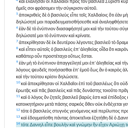
καὶ ἐλάλησαν οἱ Χαλδαῖοι πρὸς τὸν βασιλέα Συριστί κύρι
ἡμεῖς σοι φράσομεν τὴν σύγκρισιν αὐτοῦ.
5
ἀποκριθεὶς δὲ ὁ βασιλεὺς εἶπε τοῖς Χαλδαίοις ὅτι ἐὰν μ
δηλώσητέ μοι παραδειγματισθήσεσθε καὶ ἀναληφθήσεται 
6
ἐὰν δὲ τὸ ἐνύπνιον διασαφήσητέ μοι καὶ τὴν τούτου σύ
δηλώσατέ μοι τὸ ἐνύπνιον καὶ κρίνατε.
7
ἀπεκρίθησαν δὲ ἐκ δευτέρου λέγοντες βασιλεῦ τὸ ὅραμα 
8
καὶ εἶπεν αὐτοῖς ὁ βασιλεύς ἐπ’ ἀληθείας οἶδα ὅτι και
καθάπερ οὖν προστέταχα οὕτως ἔσται.
9
ἐὰν μὴ τὸ ἐνύπνιον ἀπαγγείλητέ μοι ἐπ’ ἀληθείας καὶ 
λόγους ψευδεῖς ποιήσασθαι ἐπ’ ἐμοῦ ἕως ἂν ὁ καιρὸς ἀλ
καὶ τὴν τούτου κρίσιν δηλώσετε.
10
καὶ ἀπεκρίθησαν οἱ Χαλδαῖοι ἐπὶ τοῦ βασιλέως ὅτι οὐδ
ἐρωτᾷς καὶ πᾶς βασιλεὺς καὶ πᾶς δυνάστης τοιοῦτο πρᾶ
11
καὶ ὁ λόγος ὃν ζητεῖς βασιλεῦ βαρύς ἐστι καὶ ἐπίδοξος 
κατοικητήριον μετὰ πάσης σαρκός ὅθεν οὐκ ἐνδέχεται γε
12
τότε ὁ βασιλεὺς στυγνὸς γενόμενος καὶ περίλυπος πρ
13
καὶ ἐδογματίσθη πάντας ἀποκτεῖναι ἐζητήθη δὲ ὁ Δανιη
14
τότε Δανιηλ εἶπε βουλὴν καὶ γνώμην ἣν εἶχεν Αριώχῃ 