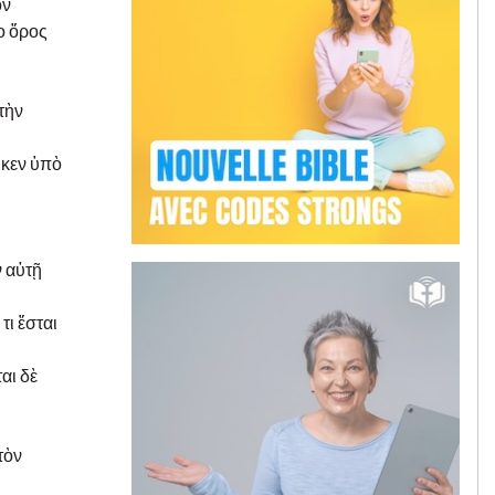
ον
ο ὄρος
τὴν
ωκεν ὑπὸ
ν αὐτῇ
τι ἔσται
αι δὲ
τὸν