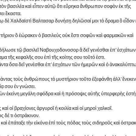
τὸν βασιλέα καὶ εἶπεν αὐτῷ ὅτι εὕρηκα ἄνθρωπον σοφὸν ἐκ τῆς
ει ἕκαστα.
ῳ δὲ Χαλδαϊστὶ Βαλτασαρ δυνήσῃ δηλῶσαί μοι τὸ ὅραμα ὃ εἶδον 
στήριον ὃ ἑώρακεν ὁ βασιλεύς οὐκ ἔστι σοφῶν καὶ φαρμακῶν καὶ
ἐδήλωσε τῷ βασιλεῖ Ναβουχοδονοσορ ἃ δεῖ γενέσθαι ἐπ’ ἐσχάτων
αμα τῆς κεφαλῆς σου ἐπὶ τῆς κοίτης σου τοῦτό ἐστι.
άντα ὅσα δεῖ γενέσθαι ἐπ’ ἐσχάτων τῶν ἡμερῶν καὶ ὁ ἀνακαλύπτ
πάντας τοὺς ἀνθρώπους τὸ μυστήριον τοῦτο ἐξεφάνθη ἀλλ’ ἕνεκεν
ᾳ σου ἐν γνώσει.
εἰκὼν ἐκείνη μεγάλη σφόδρα καὶ ἡ πρόσοψις αὐτῆς ὑπερφερὴς ἑστή
αὶ οἱ βραχίονες ἀργυροῖ ἡ κοιλία καὶ οἱ μηροὶ χαλκοῖ.
ς δέ τι ὀστράκινον.
καὶ ἐπάταξε τὴν εἰκόνα ἐπὶ τοὺς πόδας τοὺς σιδηροῦς καὶ ὀστρακ