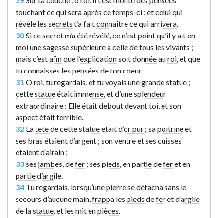
29
Sur
ta
couche
,
ô
roi
, il t’est
monté
des
pensées
touchant
ce
qui
sera
après ce
temps-ci
; et celui qui
révèle
les
secrets
t’a fait
connaître
ce
qui
arrivera
.
30
Si
ce
secret
m
’a été
révélé
, ce n’est point qu’il y
ait
en
moi une
sagesse
supérieure
à celle de
tous
les
vivants
;
mais
c’est
afin
que l’
explication
soit
donnée
au
roi
, et que
tu
connaisses
les
pensées
de ton
coeur
.
31
O
roi
, tu
regardais
, et tu
voyais
une
grande
statue
;
cette
statue
était
immense
, et d’une
splendeur
extraordinaire
; Elle était
debout
devant
toi, et son
aspect
était
terrible
.
32
La
tête
de cette
statue
était d’
or
pur
; sa
poitrine
et
ses
bras
étaient d’
argent
; son
ventre
et ses
cuisses
étaient d’
airain
;
33
ses
jambes
, de
fer
; ses
pieds
, en
partie
de
fer
et en
partie
d’
argile
.
34
Tu
regardais
, lorsqu’
une
pierre
se
détacha
sans
le
secours d’aucune
main
,
frappa
les
pieds
de
fer
et d’
argile
de la
statue
, et
les
mit en
pièces
.