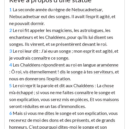
1
La
seconde
année
du
règne
de
Nebucadnetsar
,
Nebucadnetsar
eut
des
songes
. Il avait l’
esprit
agité
, et
ne
pouvait
dormir
.
2
Le
roi
fit
appeler
les
magiciens
, les
astrologues
, les
enchanteurs
et les
Chaldéens
, pour qu’ils
lui
disent
ses
songes
. Ils
vinrent
, et se
présentèrent
devant
le
roi
.
3
Le
roi
leur
dit
: J’ai
eu
un
songe
; mon
esprit
est
agité
, et
je voudrais
connaître
ce
songe
.
4
Les
Chaldéens
répondirent
au
roi
en langue
araméenne
: Ô
roi
,
vis
éternellement
!
dis
le
songe
à tes
serviteurs
, et
nous en
donnerons
l’
explication
.
5
Le
roi
reprit
la parole et
dit
aux
Chaldéens
: La
chose
m
’a
échappé
;
si
vous ne me faites
connaître
le
songe
et
son
explication
, vous serez
mis
en
pièces
, Et vos
maisons
seront
réduites
en un tas d’
immondices
.
6
Mais
si
vous me
dites
le
songe
et son
explication
, vous
recevrez
de
moi
des
dons
et des
présents
, et de
grands
honneurs
. C’est
pourquoi
dites
-moi le
songe
et son