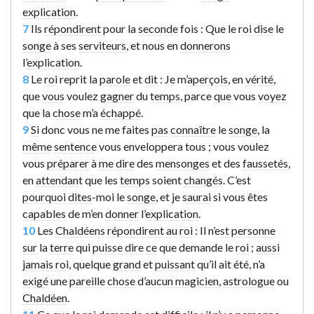
explication
.
7
Ils
répondirent
pour la
seconde
fois : Que le
roi
dise
le
songe
à ses
serviteurs
, et nous en
donnerons
l’
explication
.
8
Le
roi
reprit la
parole
et
dit
:
Je
m’
aperçois
, en
vérité
,
que
vous
voulez
gagner
du
temps
, parce
que
vous
voyez
que la
chose
m’a
échappé
.
9
Si
donc vous ne me faites
pas
connaître
le
songe
, la
même
sentence
vous enveloppera tous ; vous voulez
vous
préparer
à
me
dire
des
mensonges
et des
faussetés
,
en
attendant
que les
temps
soient
changés
. C’est
pourquoi
dites
-moi le
songe
, et je
saurai
si vous êtes
capables
de m’en
donner
l’
explication
.
10
Les
Chaldéens
répondirent
au
roi
: Il n’
est
personne
sur
la
terre
qui
puisse
dire
ce
que demande le
roi
;
aussi
jamais
roi
, quelque
grand
et
puissant
qu’il ait été, n’a
exigé
une
pareille
chose
d’
aucun
magicien
,
astrologue
ou
Chaldéen
.