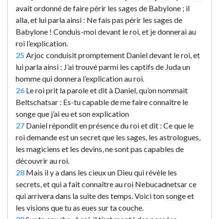
avait
ordonné
de faire
périr
les
sages
de
Babylone
; il
alla
, et lui
parla
ainsi
: Ne fais
pas
périr
les
sages
de
Babylone
!
Conduis
-moi
devant
le
roi
, et je
donnerai
au
roi
l’
explication
.
25
Arjoc
conduisit
promptement
Daniel
devant
le
roi
, et
lui
parla
ainsi
: J’ai
trouvé
parmi les
captifs
de
Juda
un
homme
qui
donnera
l’
explication
au
roi
.
26
Le
roi
prit la
parole
et
dit
à
Daniel
, qu’on
nommait
Beltschatsar
:
Es
-tu
capable
de me faire
connaître
le
songe
que j’ai
eu
et son explication
27
Daniel
répondit
en
présence
du
roi
et
dit
: Ce que le
roi
demande
est un
secret
que les
sages
, les
astrologues
,
les
magiciens
et les
devins
, ne sont
pas
capables
de
découvrir
au
roi
.
28
Mais
il y
a
dans les
cieux
un
Dieu
qui
révèle
les
secrets
, et qui a fait
connaître
au
roi
Nebucadnetsar
ce
qui
arrivera
dans la
suite
des
temps
.
Voici
ton
songe
et
les
visions
que tu as
eues
sur
ta
couche
.