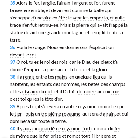
35
Alors
le
fer
, l’
argile
, l’
airain
, l’
argent
et l’
or
, furent
brisés
ensemble
, et
devinrent
comme la
balle
qui
s’échappe
d
’une
aire
en
été
; le
vent
les
emporta
,
et
nulle
trace
n’en fut
retrouvée
. Mais la
pierre
qui avait
frappé
la
statue
devint
une
grande
montagne
, et
remplit
toute
la
terre
.
36
Voilà
le
songe
. Nous en
donnerons
l’
explication
devant
le
roi
.
37
O
roi
, tu es le
roi
des
rois
, car le
Dieu
des
cieux
t’a
donné
l’
empire
, la
puissance
, la
force
et la
gloire
;
38
il a
remis
entre tes
mains
, en quelque
lieu
qu’ils
habitent
, les
enfants
des
hommes
, les
bêtes
des
champs
et les
oiseaux
du
ciel
, et il t’a fait
dominer
sur eux
tous
:
c’est
toi
qui es la
tête
d’
or
.
39
Après
toi, il s’
élèvera
un
autre
royaume
,
moindre
que
le
tien
;
puis
un
troisième
royaume
, qui sera d’
airain
, et qui
dominera
sur
toute
la
terre
.
40
Il y
aura
un
quatrième
royaume
,
fort
comme du
fer
;
de même que le
fer
brise
et
rompt
tout
, il
brisera
et