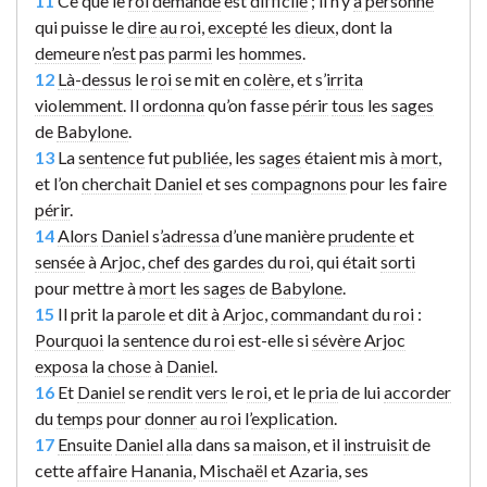
11
Ce que le
roi
demande
est
difficile
; il n’y
a
personne
qui puisse le
dire
au
roi
,
excepté
les
dieux
, dont la
demeure
n’
est
pas
parmi
les
hommes
.
12
Là-dessus
le
roi
se mit en
colère
, et s’
irrita
violemment
. Il
ordonna
qu’on fasse
périr
tous
les
sages
de
Babylone
.
13
La
sentence
fut
publiée
, les
sages
étaient mis à
mort
,
et l’on
cherchait
Daniel
et ses
compagnons
pour les faire
périr
.
14
Alors
Daniel
s’
adressa
d’une manière
prudente
et
sensée
à
Arjoc
,
chef
des
gardes
du
roi
, qui était
sorti
pour mettre à
mort
les
sages
de
Babylone
.
15
Il prit la
parole
et
dit
à
Arjoc
,
commandant
du
roi
:
Pourquoi
la
sentence
du
roi
est-elle si
sévère
Arjoc
exposa
la
chose
à
Daniel
.
16
Et
Daniel
se
rendit
vers
le
roi
, et le
pria
de lui
accorder
du
temps
pour
donner
au
roi
l’
explication
.
17
Ensuite
Daniel
alla
dans sa
maison
, et il
instruisit
de
cette
affaire
Hanania
,
Mischaël
et
Azaria
, ses