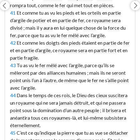
rompra
tout,
comme
le
fer
qui met
tout
en
pièces
.
41
Et comme tu as
vu
les
pieds
et les
orteils
en
partie
d’
argile
de
potier
et en
partie
de
fer
, ce
royaume
sera
divisé
; mais il y
aura
en lui quelque
chose
de la
force
du
fer
, parce
que
tu as
vu
le
fer
mêlé
avec l’
argile
.
42
Et comme les
doigts
des
pieds
étaient en
partie
de
fer
et en
partie
d’
argile
, ce
royaume
sera
en
partie
fort
et en
partie
fragile
.
43
Tu as
vu
le
fer
mêlé
avec l’
argile
, parce qu’ils se
mêleront
par des
alliances
humaines
; mais ils ne
seront
point
unis
l’
un
à
l’
autre
, de
même
que le
fer
ne s’
allie
point
avec l’
argile
.
44
Dans le
temps
de
ces
rois
, le
Dieu
des
cieux
suscitera
un
royaume
qui ne sera
jamais
détruit
, et
qui
ne
passera
point
sous la domination d’un
autre
peuple
; il
brisera
et
anéantira
tous
ces
royaumes
-là, et
lui-même
subsistera
éternellement
.
45
C’est ce qu’
indique
la
pierre
que tu as
vue
se
détacher