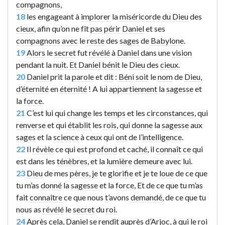
compagnons
,
18
les engageant à
implorer
la
miséricorde
du
Dieu
des
cieux
, afin qu’on ne fît
pas
périr
Daniel
et ses
compagnons
avec
le
reste
des
sages
de
Babylone
.
19
Alors
le
secret
fut
révélé
à
Daniel
dans une
vision
pendant la
nuit
.
Et
Daniel
bénit
le
Dieu
des
cieux
.
20
Daniel
prit la
parole
et
dit
:
Béni
soit
le
nom
de
Dieu
,
d
’
éternité
en
éternité
! A lui
appartiennent
la
sagesse
et
la
force
.
21
C’est lui qui
change
les
temps
et les
circonstances
, qui
renverse
et qui
établit
les
rois
, qui
donne
la
sagesse
aux
sages
et la
science
à ceux qui
ont
de l’
intelligence
.
22
Il
révèle
ce qui est
profond
et
caché
, il
connaît
ce
qui
est dans les
ténèbres
, et la
lumière
demeure
avec
lui
.
23
Dieu
de mes
pères
,
je
te
glorifie
et je te
loue
de ce que
tu m’as
donné
la
sagesse
et la
force
, Et de ce que tu m’as
fait
connaître
ce que nous
t
’avons
demandé
, de ce que tu
nous as
révélé
le
secret
du
roi
.
24
Après
cela
,
Daniel
se
rendit
auprès
d’
Arjoc
, à qui le
roi