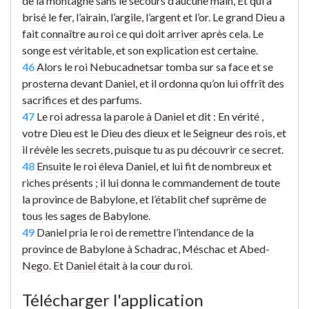
de la
montagne
sans
le secours d’aucune
main
, Et qui a
brisé
le
fer
, l’
airain
, l’
argile
, l’
argent
et l’
or
. Le
grand
Dieu
a
fait
connaître
au
roi
ce
qui doit
arriver
après
cela
. Le
songe
est
véritable
, et son
explication
est
certaine
.
46
Alors
le
roi
Nebucadnetsar
tomba
sur
sa
face
et se
prosterna
devant
Daniel
, et il
ordonna
qu’on lui
offrît
des
sacrifices
et des
parfums
.
47
Le
roi
adressa la
parole
à
Daniel
et
dit
:
En
vérité
,
votre
Dieu
est le
Dieu
des
dieux
et le
Seigneur
des
rois
, et
il
révèle
les
secrets
, puisque tu as
pu
découvrir
ce
secret
.
48
Ensuite
le
roi
éleva
Daniel
, et lui
fit
de
nombreux
et
riches
présents
; il lui donna le
commandement
de
toute
la
province
de
Babylone
, et l’établit
chef
suprême
de
tous
les
sages
de
Babylone
.
49
Daniel
pria
le
roi
de
remettre
l’
intendance
de la
province
de
Babylone
à
Schadrac
,
Méschac
et
Abed-
Nego
. Et
Daniel
était à la
cour
du
roi
.
Télécharger l'application