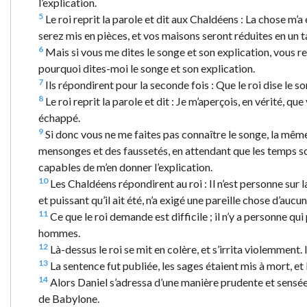
l’explication.
5
Le roi reprit la parole et dit aux Chaldéens : La chose m’a
serez mis en pièces, et vos maisons seront réduites en un 
6
Mais si vous me dites le songe et son explication, vous r
pourquoi dites-moi le songe et son explication.
7
Ils répondirent pour la seconde fois : Que le roi dise le s
8
Le roi reprit la parole et dit : Je m’aperçois, en vérité,
échappé.
9
Si donc vous ne me faites pas connaître le songe, la mêm
mensonges et des faussetés, en attendant que les temps soi
capables de m’en donner l’explication.
10
Les Chaldéens répondirent au roi : Il n’est personne sur l
et puissant qu’il ait été, n’a exigé une pareille chose d’au
11
Ce que le roi demande est difficile ; il n’y a personne qui
hommes.
12
Là-dessus le roi se mit en colère, et s’irrita violemment.
13
La sentence fut publiée, les sages étaient mis à mort, et
14
Alors Daniel s’adressa d’une manière prudente et sensée à
de Babylone.