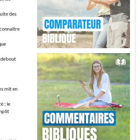
suite des
 connaître
 que
t debout
es mit en
é ; le
mplit