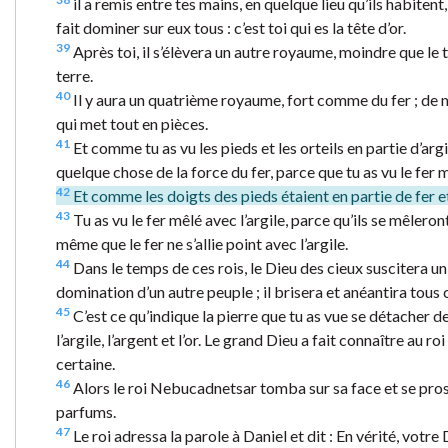
il a remis entre tes mains, en quelque lieu qu’ils habitent
fait dominer sur eux tous : c’est toi qui es la tête d’or.
39
Après toi, il s’élèvera un autre royaume, moindre que le t
terre.
40
Il y aura un quatrième royaume, fort comme du fer ; de m
qui met tout en pièces.
41
Et comme tu as vu les pieds et les orteils en partie d’argil
quelque chose de la force du fer, parce que tu as vu le fer m
42
Et comme les doigts des pieds étaient en partie de fer et 
43
Tu as vu le fer mêlé avec l’argile, parce qu’ils se mêleront
même que le fer ne s’allie point avec l’argile.
44
Dans le temps de ces rois, le Dieu des cieux suscitera un
domination d’un autre peuple ; il brisera et anéantira tou
45
C’est ce qu’indique la pierre que tu as vue se détacher de 
l’argile, l’argent et l’or. Le grand Dieu a fait connaître au r
certaine.
46
Alors le roi Nebucadnetsar tomba sur sa face et se proste
parfums.
47
Le roi adressa la parole à Daniel et dit : En vérité, votre 