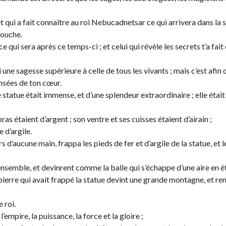
 et qui a fait connaître au roi Nebucadnetsar ce qui arrivera dans la 
couche.
e qui sera après ce temps-ci ; et celui qui révèle les secrets t’a fait
oi une sagesse supérieure à celle de tous les vivants ; mais c’est afin
ensées de ton cœur.
e statue était immense, et d’une splendeur extraordinaire ; elle étai
bras étaient d’argent ; son ventre et ses cuisses étaient d’airain ;
e d’argile.
 d’aucune main, frappa les pieds de fer et d’argile de la statue, et l
isés ensemble, et devinrent comme la balle qui s’échappe d’une aire en ét
a pierre qui avait frappé la statue devint une grande montagne, et re
 roi.
l’empire, la puissance, la force et la gloire ;