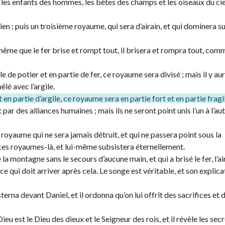
, les enfants des hommes, les bêtes des champs et les oiseaux du ciel, 
ien ; puis un troisième royaume, qui sera d’airain, et qui dominera su
ême que le fer brise et rompt tout, il brisera et rompra tout, comm
e de potier et en partie de fer, ce royaume sera divisé ; mais il y aur
êlé avec l’argile.
en partie d’argile, ce royaume sera en partie fort et en partie fragi
 par des alliances humaines ; mais ils ne seront point unis l’un à l’aut
 royaume qui ne sera jamais détruit, et qui ne passera point sous la
s ces royaumes-là, et lui-même subsistera éternellement.
la montagne sans le secours d’aucune main, et qui a brisé le fer, l’ai
oi ce qui doit arriver après cela. Le songe est véritable, et son explica
rna devant Daniel, et il ordonna qu’on lui offrît des sacrifices et 
Dieu est le Dieu des dieux et le Seigneur des rois, et il révèle les secr