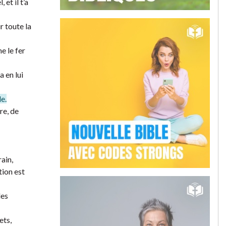
et il t’a
r toute la
e le fer
a en lui
le.
re, de
rain,
tion est
des
ets,