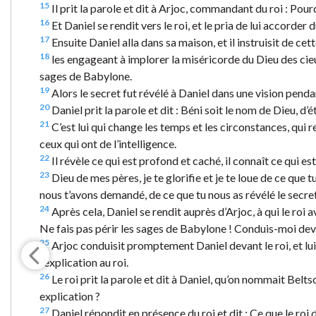
15
Il prit la parole et dit à Arjoc, commandant du roi : Pour
16
Et Daniel se rendit vers le roi, et le pria de lui accorder
17
Ensuite Daniel alla dans sa maison, et il instruisit de c
18
les engageant à implorer la miséricorde du Dieu des cieu
sages de Babylone.
19
Alors le secret fut révélé à Daniel dans une vision pendan
20
Daniel prit la parole et dit : Béni soit le nom de Dieu, d’é
21
C’est lui qui change les temps et les circonstances, qui re
ceux qui ont de l’intelligence.
22
Il révèle ce qui est profond et caché, il connaît ce qui es
23
Dieu de mes pères, je te glorifie et je te loue de ce que t
nous t’avons demandé, de ce que tu nous as révélé le secret
24
Après cela, Daniel se rendit auprès d’Arjoc, à qui le roi ava
Ne fais pas périr les sages de Babylone ! Conduis-moi devant
25
Arjoc conduisit promptement Daniel devant le roi, et lui
l’explication au roi.
26
Le roi prit la parole et dit à Daniel, qu’on nommait Belts
explication ?
27
Daniel répondit en présence du roi et dit : Ce que le roi 