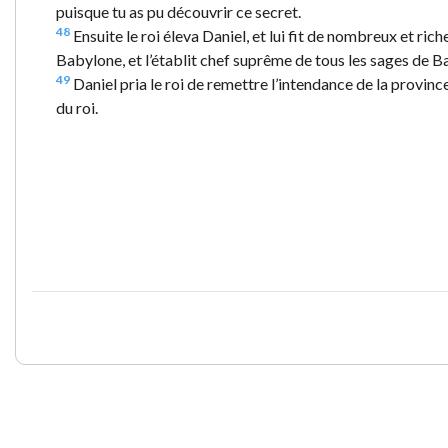
puisque tu as pu découvrir ce secret.
48
Ensuite le roi éleva Daniel, et lui fit de nombreux et ri
Babylone, et l’établit chef suprême de tous les sages de B
49
Daniel pria le roi de remettre l’intendance de la provi
du roi.