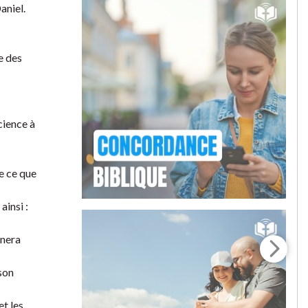
aniel.
e des
cience à
re ce que
ainsi :
nnera
 son
et les