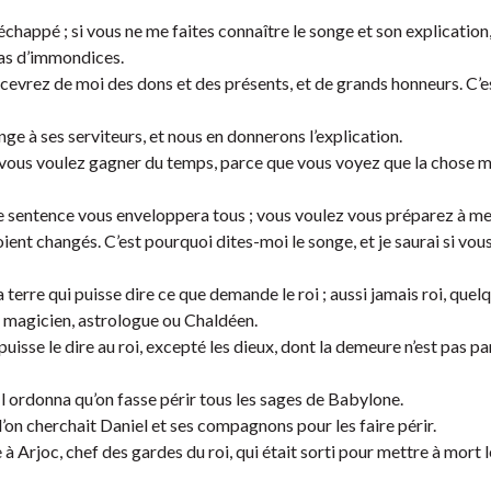
 échappé ; si vous ne me faites connaître le songe et son explication
tas d’immondices.
ecevrez de moi des dons et des présents, et de grands honneurs. C’e
onge à ses serviteurs, et nous en donnerons l’explication.
 que vous voulez gagner du temps, parce que vous voyez que la chose m
e sentence vous enveloppera tous ; vous voulez vous préparez à me
ent changés. C’est pourquoi dites-moi le songe, et je saurai si vou
a terre qui puisse dire ce que demande le roi ; aussi jamais roi, que
cun magicien, astrologue ou Chaldéen.
 puisse le dire au roi, excepté les dieux, dont la demeure n’est pas pa
 Il ordonna qu’on fasse périr tous les sages de Babylone.
 l’on cherchait Daniel et ses compagnons pour les faire périr.
 Arjoc, chef des gardes du roi, qui était sorti pour mettre à mort 