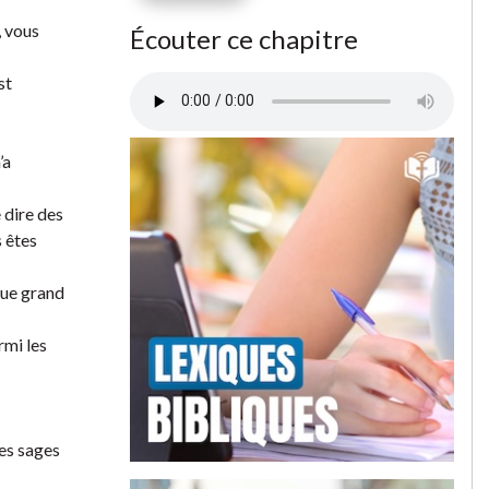
, vous
Écouter ce chapitre
st
’a
 dire des
s êtes
lque grand
rmi les
les sages