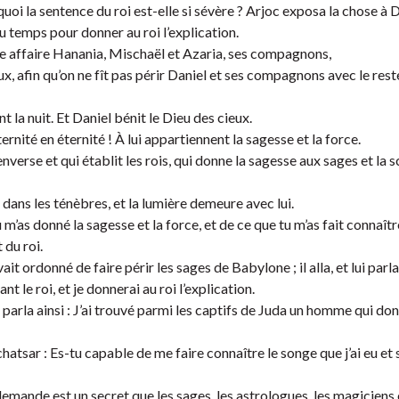
quoi la sentence du roi est-elle si sévère ? Arjoc exposa la chose à D
 du temps pour donner au roi l’explication.
ette affaire Hanania, Mischaël et Azaria, ses compagnons,
x, afin qu’on ne fît pas périr Daniel et ses compagnons avec le rest
t la nuit. Et Daniel bénit le Dieu des cieux.
ternité en éternité ! À lui appartiennent la sagesse et la force.
nverse et qui établit les rois, qui donne la sagesse aux sages et la s
t dans les ténèbres, et la lumière demeure avec lui.
u m’as donné la sagesse et la force, et de ce que tu m’as fait connaît
 du roi.
it ordonné de faire périr les sages de Babylone ; il alla, et lui parla 
 le roi, et je donnerai au roi l’explication.
 parla ainsi : J’ai trouvé parmi les captifs de Juda un homme qui do
chatsar : Es-tu capable de me faire connaître le songe que j’ai eu et
demande est un secret que les sages, les astrologues, les magiciens 