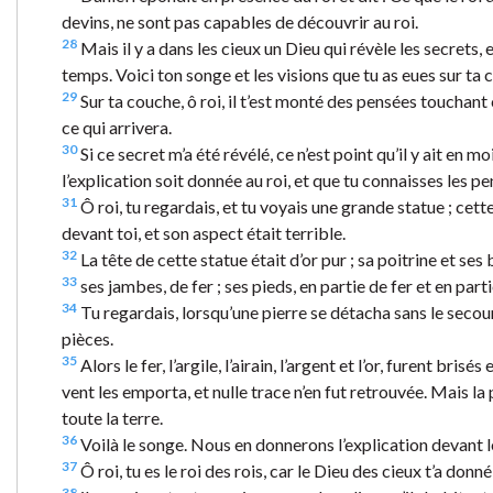
devins, ne sont pas capables de découvrir au roi.
28
Mais il y a dans les cieux un Dieu qui révèle les secrets,
temps. Voici ton songe et les visions que tu as eues sur ta 
29
Sur ta couche, ô roi, il t’est monté des pensées touchant c
ce qui arrivera.
30
Si ce secret m’a été révélé, ce n’est point qu’il y ait en m
l’explication soit donnée au roi, et que tu connaisses les p
31
Ô roi, tu regardais, et tu voyais une grande statue ; cett
devant toi, et son aspect était terrible.
32
La tête de cette statue était d’or pur ; sa poitrine et ses 
33
ses jambes, de fer ; ses pieds, en partie de fer et en parti
34
Tu regardais, lorsqu’une pierre se détacha sans le secours
pièces.
35
Alors le fer, l’argile, l’airain, l’argent et l’or, furent br
vent les emporta, et nulle trace n’en fut retrouvée. Mais l
toute la terre.
36
Voilà le songe. Nous en donnerons l’explication devant le
37
Ô roi, tu es le roi des rois, car le Dieu des cieux t’a donné 
38