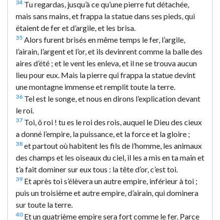
34
Tu regardas, jusqu’à ce qu’une pierre fut détachée,
mais sans mains, et frappa la statue dans ses pieds, qui
étaient de fer et d’argile, et les brisa.
35
Alors furent brisés en même temps le fer, l’argile,
l’airain, l’argent et l’or, et ils devinrent comme la balle des
aires d’été ; et le vent les enleva, et il ne se trouva aucun
lieu pour eux. Mais la pierre qui frappa la statue devint
une montagne immense et remplit toute la terre.
36
Tel est le songe, et nous en dirons l’explication devant
le roi.
37
Toi, ô roi ! tu es le roi des rois, auquel le Dieu des cieux
a donné l’empire, la puissance, et la force et la gloire ;
38
et partout où habitent les fils de l’homme, les animaux
des champs et les oiseaux du ciel, il les a mis en ta main et
t’a fait dominer sur eux tous : la tête d’or, c’est toi.
39
Et après toi s’élèvera un autre empire, inférieur à toi ;
puis un troisième et autre empire, d’airain, qui dominera
sur toute la terre.
40
Et un quatrième empire sera fort comme le fer. Parce