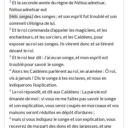
1
Et la seconde année du règne de Nébucadnetsar,
Nébucadnetsar eut
des songes ; et son esprit fut troublé et son
{Héb. songea.}
sommeil s’éloigna de lui.
2
Et le roi commanda d’appeler les magiciens, et les
enchanteurs, et les sorciers, et les Caldéens, pour
exposer au roi ses songes. Ils vinrent donc et se tinrent
devant le roi.
3
Et le roi leur dit : J’ai eu un songe, et mon esprit est
troublé pour savoir le songe.
4
Alors les Caldéens parlèrent au roi, en araméen : Ô roi,
vis à jamais ! Dis le songe à tes esclaves, et nous en
indiquerons l’explication.
5
Le roi répondit, et dit aux Caldéens : La parole est
émanée de moi : si vous ne me faites pas savoir le songe
et son explication, vous serez coupés en morceaux et vos
maisons seront réduites en dépôt d’ordures ;
6
mais si vous indiquez le songe et son explication, vous
recevrez de ma part des dons et des largesses, et une