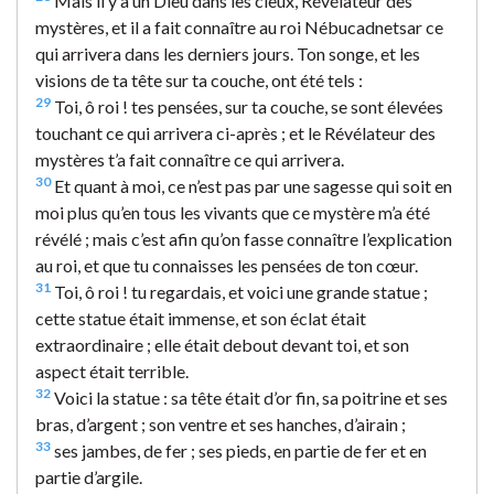
Mais il y a un Dieu dans les cieux, Révélateur des
mystères, et il a fait connaître au roi Nébucadnetsar ce
qui arrivera dans les derniers jours. Ton songe, et les
visions de ta tête sur ta couche, ont été tels :
29
Toi, ô roi ! tes pensées, sur ta couche, se sont élevées
touchant ce qui arrivera ci-après ; et le Révélateur des
mystères t’a fait connaître ce qui arrivera.
30
Et quant à moi, ce n’est pas par une sagesse qui soit en
moi plus qu’en tous les vivants que ce mystère m’a été
révélé ; mais c’est afin qu’on fasse connaître l’explication
au roi, et que tu connaisses les pensées de ton cœur.
31
Toi, ô roi ! tu regardais, et voici une grande statue ;
cette statue était immense, et son éclat était
extraordinaire ; elle était debout devant toi, et son
aspect était terrible.
32
Voici la statue : sa tête était d’or fin, sa poitrine et ses
bras, d’argent ; son ventre et ses hanches, d’airain ;
33
ses jambes, de fer ; ses pieds, en partie de fer et en
partie d’argile.