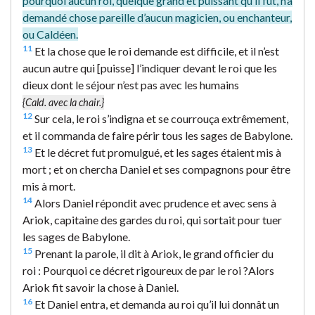
pourquoi aucun roi, quelque grand et puissant qu’il fût, n’a
demandé chose pareille d’aucun magicien, ou enchanteur,
ou Caldéen.
11
Et la chose que le roi demande est difficile, et il n’est
aucun autre qui [puisse] l’indiquer devant le roi que les
dieux dont le séjour n’est pas avec les humains
{Cald. avec la chair.}
12
Sur cela, le roi s’indigna et se courrouça extrêmement,
et il commanda de faire périr tous les sages de Babylone.
13
Et le décret fut promulgué, et les sages étaient mis à
mort ; et on chercha Daniel et ses compagnons pour être
mis à mort.
14
Alors Daniel répondit avec prudence et avec sens à
Ariok, capitaine des gardes du roi, qui sortait pour tuer
les sages de Babylone.
15
Prenant la parole, il dit à Ariok, le grand officier du
roi : Pourquoi ce décret rigoureux de par le roi ?Alors
Ariok fit savoir la chose à Daniel.
16
Et Daniel entra, et demanda au roi qu’il lui donnât un