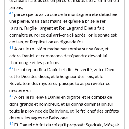
et anéantira tous ces empires, et il subsistera lui-même à
jamais,
45
parce que tu as vu que de la montagne a été détachée
une pierre, mais sans mains, et qu’elle a brisé le fer,
l’airain, l’argile, l’argent et l’or. Le grand Dieu a fait
connaître au roi ce qui arrivera ci-après ; or le songe est
certain, et l’explication en digne de foi.
46
Alors le roi Nébucadnetsar tomba sur sa face, et
adora Daniel, et commanda de répandre devant lui
l’hommage et les parfums.
47
Le roi répondit à Daniel, et dit : En vérité, votre Dieu
est le Dieu des dieux, et le Seigneur des rois, et le
Révélateur des mystères, puisque tu as pu révéler ce
mystère-ci.
48
Alors le roi éleva Daniel en dignité, et le combla de
dons grands et nombreux, et lui donna domination sur
toute la province de Babylone, et [le fit] chef des préfets
de tous les sages de Babylone.
49
Et Daniel obtint du roi qu’il préposât Sçadrak, Mésçak