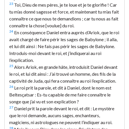
23
Toi, Dieu de mes pères, je te loue et je te glorifie ! Car
tu m’as donné sagesse et force, et maintenant tu m’as fait
connaître ce que nous te demandions ; car tu nous as fait
connaître la chose [voulue] du roi.
24
En conséquence Daniel entra auprès d’Ariok, que le roi
avait chargé de faire périr les sages de Babylone ; il alla,
et lui dit ainsi : Ne fais pas périr les sages de Babylone.
Introduis-moi devant le roi, et j’indiquerai au roi
l’explication.
25
Alors Ariok, en grande hâte, introduisit Daniel devant
le roi, et lui dit ainsi : J’ai trouvé un homme, des fils de la
captivité de Juda, qui fera connaître au roi l’explication.
26
Le roi prit la parole, et dit à Daniel, dont le nom est
Beltesçatsar : Es-tu capable de me faire connaître le
songe que j’ai vu et son explication ?
27
Daniel prit la parole devant le roi, et dit : Le mystère
que le roi demande, aucuns sages, enchanteurs,
magiciens, ni astrologues ne peuvent l’indiquer au roi.
28