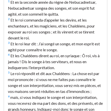
1
Et en la seconde année du règne de Nebucadnetsar,
Nebucadnetsar songea des songes, et son esprit fut
agité, et son sommeil le quitta.
2
Et le roi commanda d’appeler les devins, et les
enchanteurs, et les magiciens, et les Chaldéens, pour
exposer au roi ses songes ; et ils vinrent et se tinrent
devant le roi.
3
Et le roi leur dit : J’ai songé un songe, et mon esprit est
agité pour connaître le songe.
4
Et les Chaldéens dirent au roi, en syriaque : Ô roi, vis à
jamais ! Dis le songe à tes serviteurs, et nous en
indiquerons l’interprétation.
5
Le roi répondit et dit aux Chaldéens : La chose est par
moi prononcée : si vous ne me faites pas connaître le
songe et son interprétation, vous serez mis en pièces, et
vos maisons seront réduites en tas d’immondices ;
6
mais, si vous indiquez le songe et son interprétation,
vous recevrez de ma part des dons, et des présents, et de
grands honneurs. Indiquez-moi donc le songe et son