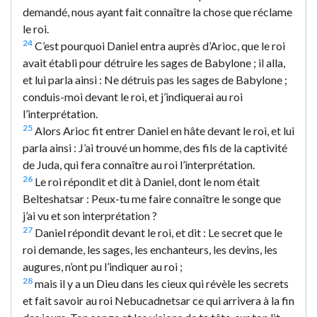
demandé, nous ayant fait connaître la chose que réclame
le roi.
24
C’est pourquoi Daniel entra auprès d’Arioc, que le roi
avait établi pour détruire les sages de Babylone ; il alla,
et lui parla ainsi : Ne détruis pas les sages de Babylone ;
conduis-moi devant le roi, et j’indiquerai au roi
l’interprétation.
25
Alors Arioc fit entrer Daniel en hâte devant le roi, et lui
parla ainsi : J’ai trouvé un homme, des fils de la captivité
de Juda, qui fera connaître au roi l’interprétation.
26
Le roi répondit et dit à Daniel, dont le nom était
Belteshatsar : Peux-tu me faire connaître le songe que
j’ai vu et son interprétation ?
27
Daniel répondit devant le roi, et dit : Le secret que le
roi demande, les sages, les enchanteurs, les devins, les
augures, n’ont pu l’indiquer au roi ;
28
mais il y a un Dieu dans les cieux qui révèle les secrets
et fait savoir au roi Nebucadnetsar ce qui arrivera à la fin