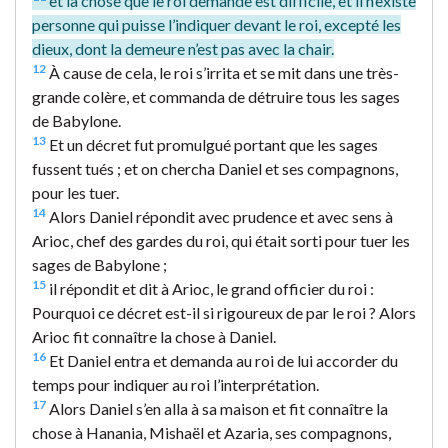
et la chose que le roi demande est difficile, et il n’existe
personne qui puisse l’indiquer devant le roi, excepté les
dieux, dont la demeure n’est pas avec la chair.
12
À cause de cela, le roi s’irrita et se mit dans une très-
grande colère, et commanda de détruire tous les sages
de Babylone.
13
Et un décret fut promulgué portant que les sages
fussent tués ; et on chercha Daniel et ses compagnons,
pour les tuer.
14
Alors Daniel répondit avec prudence et avec sens à
Arioc, chef des gardes du roi, qui était sorti pour tuer les
sages de Babylone ;
15
il répondit et dit à Arioc, le grand officier du roi :
Pourquoi ce décret est-il si rigoureux de par le roi ? Alors
Arioc fit connaître la chose à Daniel.
16
Et Daniel entra et demanda au roi de lui accorder du
temps pour indiquer au roi l’interprétation.
17
Alors Daniel s’en alla à sa maison et fit connaître la
chose à Hanania, Mishaël et Azaria, ses compagnons,