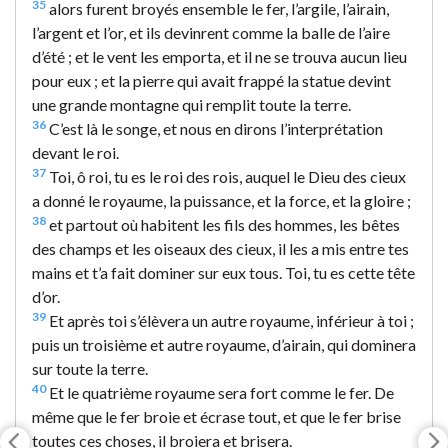
35
alors furent broyés ensemble le fer, l’argile, l’airain,
l’argent et l’or, et ils devinrent comme la balle de l’aire
d’été ; et le vent les emporta, et il ne se trouva aucun lieu
pour eux ; et la pierre qui avait frappé la statue devint
une grande montagne qui remplit toute la terre.
36
C’est là le songe, et nous en dirons l’interprétation
devant le roi.
37
Toi, ô roi, tu es le roi des rois, auquel le Dieu des cieux
a donné le royaume, la puissance, et la force, et la gloire ;
38
et partout où habitent les fils des hommes, les bêtes
des champs et les oiseaux des cieux, il les a mis entre tes
mains et t’a fait dominer sur eux tous. Toi, tu es cette tête
d’or.
39
Et après toi s’élèvera un autre royaume, inférieur à toi ;
puis un troisième et autre royaume, d’airain, qui dominera
sur toute la terre.
40
Et le quatrième royaume sera fort comme le fer. De
même que le fer broie et écrase tout, et que le fer brise
toutes ces choses, il broiera et brisera.