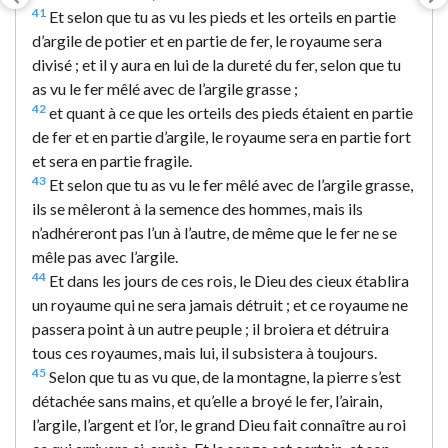
41
Et selon que tu as vu les pieds et les orteils en partie
d’argile de potier et en partie de fer, le royaume sera
divisé ; et il y aura en lui de la dureté du fer, selon que tu
as vu le fer mêlé avec de l’argile grasse ;
42
et quant à ce que les orteils des pieds étaient en partie
de fer et en partie d’argile, le royaume sera en partie fort
et sera en partie fragile.
43
Et selon que tu as vu le fer mêlé avec de l’argile grasse,
ils se mêleront à la semence des hommes, mais ils
n’adhéreront pas l’un à l’autre, de même que le fer ne se
mêle pas avec l’argile.
44
Et dans les jours de ces rois, le Dieu des cieux établira
un royaume qui ne sera jamais détruit ; et ce royaume ne
passera point à un autre peuple ; il broiera et détruira
tous ces royaumes, mais lui, il subsistera à toujours.
45
Selon que tu as vu que, de la montagne, la pierre s’est
détachée sans mains, et qu’elle a broyé le fer, l’airain,
l’argile, l’argent et l’or, le grand Dieu fait connaître au roi