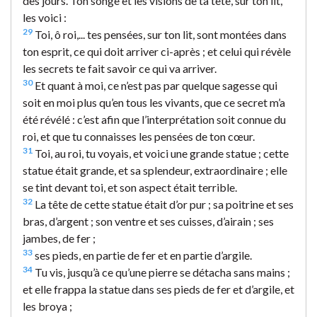
des jours. Ton songe et les visions de ta tête, sur ton lit,
les voici :
29
Toi, ô roi,... tes pensées, sur ton lit, sont montées dans
ton esprit, ce qui doit arriver ci-après ; et celui qui révèle
les secrets te fait savoir ce qui va arriver.
30
Et quant à moi, ce n’est pas par quelque sagesse qui
soit en moi plus qu’en tous les vivants, que ce secret m’a
été révélé : c’est afin que l’interprétation soit connue du
roi, et que tu connaisses les pensées de ton cœur.
31
Toi, au roi, tu voyais, et voici une grande statue ; cette
statue était grande, et sa splendeur, extraordinaire ; elle
se tint devant toi, et son aspect était terrible.
32
La tête de cette statue était d’or pur ; sa poitrine et ses
bras, d’argent ; son ventre et ses cuisses, d’airain ; ses
jambes, de fer ;
33
ses pieds, en partie de fer et en partie d’argile.
34
Tu vis, jusqu’à ce qu’une pierre se détacha sans mains ;
et elle frappa la statue dans ses pieds de fer et d’argile, et
les broya ;