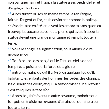
non par une main, et frappa la statue à ses pieds de fer et
d’argile, et les brisa.
35
Alors furent brisés en même temps le fer, l’argile,
l’airain, l’argent et l’or, et ils devinrent comme la balle
qui
s’élève
de l’aire en été, et le vent les emporta sans qu’on en
trouve plus aucune trace ; et la pierre qui avait frappé la
statue devint une grande montagne et remplit toute la
terre.
36
Voilà le songe ; sa signification, nous allons
la
dire
devant le roi.
37
Toi, ô roi, roi des rois, à qui le Dieu du ciel a donné
l’empire, la puissance, la force et la gloire,
38
entre les mains de qui il a livré, en quelque lieu qu’ils
habitent, les enfants des hommes, les bêtes des champs,
les oiseaux des cieux, et qu’il a fait dominer sur eux tous :
c’est toi qui es la tête d’or.
39
Après toi, il s’élèvera un autre royaume, moindre que
toi, puis un troisième royaume d’airain, qui dominera sur
toute la terre.