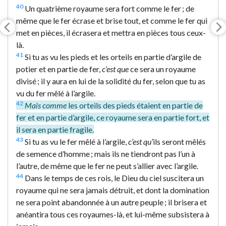
40
Un quatrième royaume sera fort comme le fer ; de
même que le fer écrase et brise tout, et comme le fer qui
met en pièces, il écrasera et mettra en pièces tous ceux-
là.
41
Si tu as vu les pieds et les orteils en partie d’argile de
potier et en partie de fer,
c’est que
ce sera un royaume
divisé ; il y aura en lui de la solidité du fer, selon que tu as
vu du fer mêlé à l’argile.
42
Mais comme
les orteils des pieds étaient en partie de
fer et en partie d’argile, ce royaume sera en partie fort, et
il sera en partie fragile.
43
Si tu as vu le fer mêlé à l’argile,
c’est qu’
ils seront mêlés
de semence d’homme ; mais ils ne tiendront pas l’un à
l’autre, de même que le fer ne peut s’allier avec l’argile.
44
Dans le temps de ces rois, le Dieu du ciel suscitera un
royaume qui ne sera jamais détruit, et dont la domination
ne sera point abandonnée à un autre peuple ; il brisera et
anéantira tous ces royaumes-là, et lui-même subsistera à