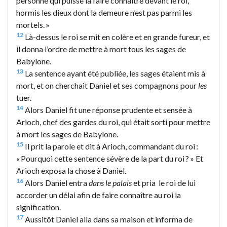
personne qui puisse la faire connaître devant le roi,
hormis les dieux dont la demeure n’est pas parmi les
mortels. »
12
Là-dessus le roi se mit en colère et en grande fureur, et
il donna l’ordre de mettre à mort tous les sages de
Babylone.
13
La sentence ayant été publiée, les sages étaient mis à
mort, et on cherchait Daniel et ses compagnons pour
les
tuer.
14
Alors Daniel fit une réponse prudente et sensée à
Arioch, chef des gardes du roi, qui était sorti pour mettre
à mort les sages de Babylone.
15
Il prit la parole et dit à Arioch, commandant du roi :
« Pourquoi cette sentence sévère de la part du roi ? » Et
Arioch exposa la chose à Daniel.
16
Alors Daniel entra
dans le palais
et pria le roi de lui
accorder un délai afin de faire connaître au roi la
signification.
17
Aussitôt Daniel alla dans sa maison et informa de