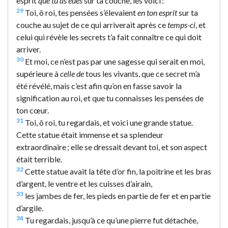
esprit
que tu as eues
sur ta couche, les voici :
29
Toi, ô roi, tes pensées s’élevaient
en ton esprit
sur ta
couche au sujet de ce qui arriverait après ce
temps-ci
, et
celui qui révèle les secrets t’a fait connaître ce qui doit
arriver.
30
Et moi, ce n’est pas par une sagesse qui serait en moi,
supérieure à
celle de
tous les vivants, que ce secret m’a
été révélé, mais c’est afin qu’on en fasse savoir la
signification au roi, et que tu connaisses les pensées de
ton cœur.
31
Toi, ô roi, tu regardais, et voici une grande statue.
Cette statue était immense et sa splendeur
extraordinaire ; elle se dressait devant toi, et son aspect
était terrible.
32
Cette statue avait la tête d’or fin, la poitrine et les bras
d’argent, le ventre et les cuisses d’airain,
33
les jambes de fer, les pieds en partie de fer et en partie
d’argile.
34
Tu regardais, jusqu’à ce qu’une pierre fut détachée,