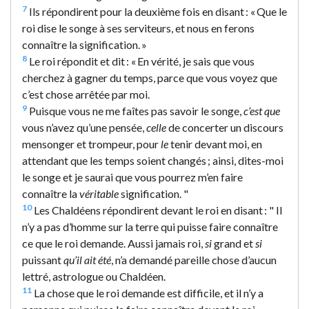
7
Ils répondirent pour la deuxième fois en disant : « Que le
roi dise le songe à ses serviteurs, et nous en ferons
connaître la signification. »
8
Le roi répondit et dit : « En vérité, je sais que vous
cherchez à gagner du temps, parce que vous voyez que
c’est chose arrêtée par moi.
9
Puisque vous ne me faîtes pas savoir le songe,
c’est que
vous n’avez qu’une pensée,
celle
de concerter un discours
mensonger et trompeur, pour
le
tenir devant moi, en
attendant que les temps soient changés ; ainsi, dites-moi
le songe et je saurai que vous pourrez m’en faire
connaître la
véritable
signification. "
10
Les Chaldéens répondirent devant le roi en disant : " Il
n’y a pas d’homme sur la terre qui puisse faire connaître
ce que le roi demande. Aussi jamais roi,
si
grand et
si
puissant
qu’il ait été
, n’a demandé pareille chose d’aucun
lettré, astrologue ou Chaldéen.
11
La chose que le roi demande est difficile, et il n’y a