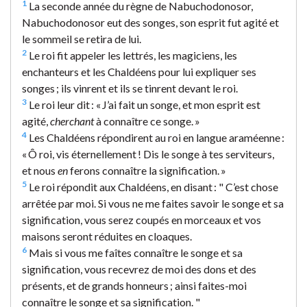
1
La seconde année du règne de Nabuchodonosor,
Nabuchodonosor eut des songes, son esprit fut agité et
le sommeil se retira de lui.
2
Le roi fit appeler les lettrés, les magiciens, les
enchanteurs et les Chaldéens pour lui expliquer ses
songes ; ils vinrent et ils se tinrent devant le roi.
3
Le roi leur dit : « J’ai fait un songe, et mon esprit est
agité,
cherchant
à connaître ce songe. »
4
Les Chaldéens répondirent au roi en langue araméenne :
« Ô roi, vis éternellement ! Dis le songe à tes serviteurs,
et nous
en
ferons connaître la signification. »
5
Le roi répondit aux Chaldéens, en disant : " C’est chose
arrêtée par moi. Si vous ne me faites savoir le songe et sa
signification, vous serez coupés en morceaux et vos
maisons seront réduites en cloaques.
6
Mais si vous me faîtes connaître le songe et sa
signification, vous recevrez de moi des dons et des
présents, et de grands honneurs ; ainsi faites-moi
connaître le songe et sa signification. "