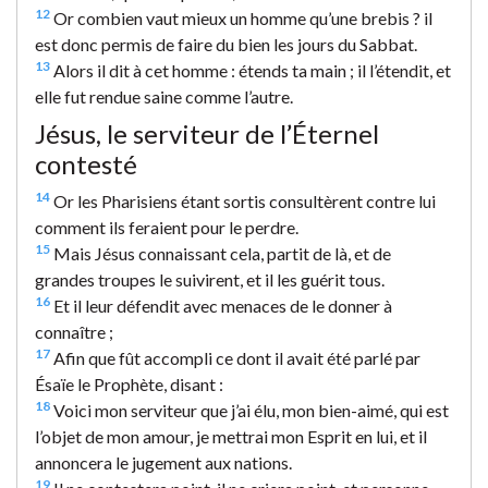
12
Or combien vaut mieux un homme qu’une brebis ? il
est donc permis de faire du bien les jours du Sabbat.
13
Alors il dit à cet homme : étends ta main ; il l’étendit, et
elle fut rendue saine comme l’autre.
Jésus, le serviteur de l’Éternel
contesté
14
Or les Pharisiens étant sortis consultèrent contre lui
comment ils feraient pour le perdre.
15
Mais Jésus connaissant cela, partit de là, et de
grandes troupes le suivirent, et il les guérit tous.
16
Et il leur défendit avec menaces de le donner à
connaître ;
17
Afin que fût accompli ce dont il avait été parlé par
Ésaïe le Prophète, disant :
18
Voici mon serviteur que j’ai élu, mon bien-aimé, qui est
l’objet de mon amour, je mettrai mon Esprit en lui, et il
annoncera le jugement aux nations.
19