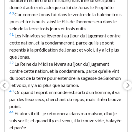
adultère recherche un miracle, mais il ne lui sera point
donné d’autre miracle que celui de Jonas le Prophète.
40
Car comme Jonas fut dans le ventre de la baleine trois
jours et trois nuits, ainsi le Fils de l’homme sera dans le
sein de la terre trois jours et trois nuits.
41
Les Ninivites se lèveront au [jour du] jugement contre
cette nation, et la condamneront, parce qu’ils se sont
repentis à la prédication de Jonas ; et voici, il y a ici plus
que Jonas.
42
La Reine du Midi se lèvera au [jour du] jugement
contre cette nation, et la condamnera, parce qu’elle vint
du bout de la terre pour entendre la sagesse de Salomon
; et voici, il y a ici plus que Salomon.
43
Or quand l’esprit immonde est sorti d’un homme, il va
par des lieux secs, cherchant du repos, mais il n’en trouve
point.
44
Et alors il dit : je retournerai dans ma maison, d’où je
suis sorti ; et quand il y est venu, il la trouve vide, balayée
et parée.