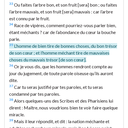
33
Ou faites l’arbre bon, et son fruit [sera] bon ; ou faites
l’arbre mauvais, et son fruit [sera] mauvais : car l’arbre
est connu par le fruit.
34
Race de vipères, comment pourriez-vous parler bien,
étant méchants ? car de l’abondance du cœur la bouche
parle.
35
L’homme de bien tire de bonnes choses, du bon trésor
de son cœur ; et l’homme méchant tire de mauvaises
choses du mauvais trésor [de son cœur].
36
Or je vous dis, que les hommes rendront compte au
jour du jugement, de toute parole oiseuse qu’ils auront
dite.
37
Car tu seras justifié par tes paroles, et tu seras
condamné par tes paroles.
38
Alors quelques-uns des Scribes et des Pharisiens lui
dirent : Maître, nous voudrions bien te voir faire quelque
miracle.
39
Mais il leur répondit, et dit : la nation méchante et