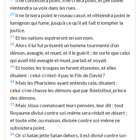
Il ne contestera point, il ne criera point, et personne
n’entendra sa voix dans les rues.
20
Il ne brisera point le roseau cassé, et n’éteindra point le
lumignon qui fume, jusqu’à ce qu’il ait fait triompher la
justice.
21
Et les nations espéreront en son nom.
22
Alors il lui fut présenté un homme tourmenté d’un
démon, aveugle, et muet, et il le guérit ; de sorte que celui
qui avait été aveugle et muet, parlait et voyait.
23
Et toutes les troupes en furent étonnées, et elles
disaient : celui-ci n’est-il pas le Fils de David ?
24
Mais les Pharisiens ayant entendu cela, disaient :
celui-ci ne chasse les démons que par Béelzébul, prince
des démons.
25
Mais Jésus connaissant leurs pensées, leur dit : tout
Royaume divisé contre soi-même sera réduit en désert ;
et toute ville, ou maison, divisée contre soi-même ne
subsistera point.
26
Or si Satan jette Satan dehors, il est divisé contre soi-