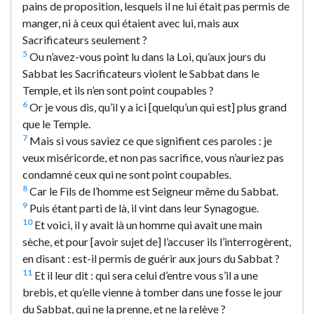
pains de proposition, lesquels il ne lui était pas permis de
manger, ni à ceux qui étaient avec lui, mais aux
Sacrificateurs seulement ?
5
Ou n’avez-vous point lu dans la Loi, qu’aux jours du
Sabbat les Sacrificateurs violent le Sabbat dans le
Temple, et ils n’en sont point coupables ?
6
Or je vous dis, qu’il y a ici [quelqu’un qui est] plus grand
que le Temple.
7
Mais si vous saviez ce que signifient ces paroles : je
veux miséricorde, et non pas sacrifice, vous n’auriez pas
condamné ceux qui ne sont point coupables.
8
Car le Fils de l’homme est Seigneur même du Sabbat.
9
Puis étant parti de là, il vint dans leur Synagogue.
10
Et voici, il y avait là un homme qui avait une main
sèche, et pour [avoir sujet de] l’accuser ils l’interrogèrent,
en disant : est-il permis de guérir aux jours du Sabbat ?
11
Et il leur dit : qui sera celui d’entre vous s’il a une
brebis, et qu’elle vienne à tomber dans une fosse le jour
du Sabbat, qui ne la prenne, et ne la relève ?