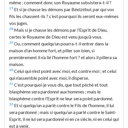
même ; comment donc son Royaume subsistera-t-il ?
27
Et si je chasse les démons par Béelzébul, par qui vos
fils les chassent-ils ? c’est pourquoi ils seront eux-mêmes
vos juges.
28
Mais si je chasse les démons par l’Esprit de Dieu,
certes le Royaume de Dieu est venu jusqu’à vous.
29
Ou, comment quelqu’un pourra-t-il entrer dans la
maison d’un homme fort, et piller son bien, si
premièrement il n’a lié l’homme fort ? et alors il pillera sa
maison.
30
Celui qui n’est point avec moi, est contre moi ; et celui
qui n’assemble point avec moi, il disperse.
31
C’est pourquoi je vous dis, que tout péché et tout
blasphème sera pardonné aux hommes ; mais le
blasphème contre l’Esprit ne leur sera point pardonné.
32
Et si quelqu’un a parlé contre le Fils de l’homme, il lui
sera pardonné ; mais si quelqu’un a parlé contre le Saint-
Esprit, il ne lui sera pardonné ni en ce siècle, ni en celui qui
est à venir.