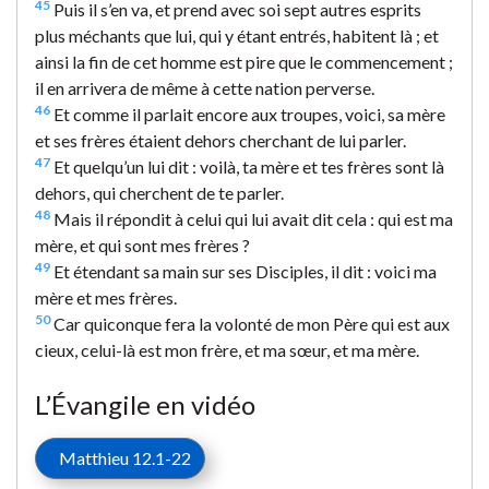
45
Puis il s’en va, et prend avec soi sept autres esprits
plus méchants que lui, qui y étant entrés, habitent là ; et
ainsi la fin de cet homme est pire que le commencement ;
il en arrivera de même à cette nation perverse.
46
Et comme il parlait encore aux troupes, voici, sa mère
et ses frères étaient dehors cherchant de lui parler.
47
Et quelqu’un lui dit : voilà, ta mère et tes frères sont là
dehors, qui cherchent de te parler.
48
Mais il répondit à celui qui lui avait dit cela : qui est ma
mère, et qui sont mes frères ?
49
Et étendant sa main sur ses Disciples, il dit : voici ma
mère et mes frères.
50
Car quiconque fera la volonté de mon Père qui est aux
cieux, celui-là est mon frère, et ma sœur, et ma mère.
L’Évangile en vidéo
Matthieu 12.1-22