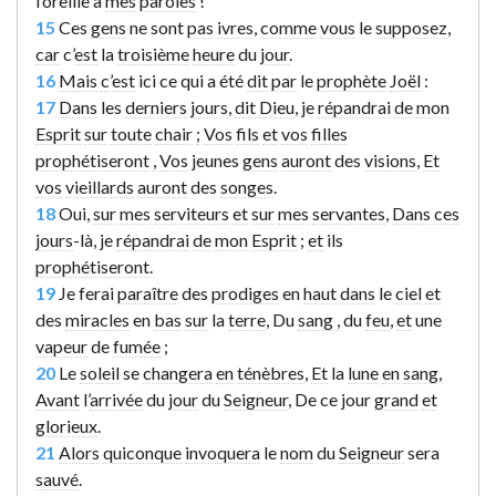
l’oreille à
mes
paroles
!
15
Ces
gens
ne sont
pas
ivres
,
comme
vous
le
supposez
,
car
c’
est
la
troisième
heure
du
jour
.
16
Mais
c
’
est
ici ce qui a été
dit
par
le
prophète
Joël
:
17
Dans
les
derniers
jours
,
dit
Dieu
, je
répandrai
de
mon
Esprit
sur
toute
chair
;
Vos
fils
et
vos
filles
prophétiseront
,
Vos
jeunes
gens
auront
des
visions
,
Et
vos
vieillards
auront
des
songes
.
18
Oui,
sur
mes
serviteurs
et
sur
mes
servantes
,
Dans
ces
jours
-là, je
répandrai
de
mon
Esprit
;
et
ils
prophétiseront
.
19
Je ferai
paraître
des
prodiges
en
haut
dans
le
ciel
et
des
miracles
en
bas
sur
la
terre
, Du
sang
,
du
feu
,
et
une
vapeur
de
fumée
;
20
Le
soleil
se
changera
en
ténèbres
,
Et
la
lune
en
sang
,
Avant
l’
arrivée
du
jour
du
Seigneur
, De ce jour
grand
et
glorieux
.
21
Alors
quiconque
invoquera
le
nom
du
Seigneur
sera
sauvé
.