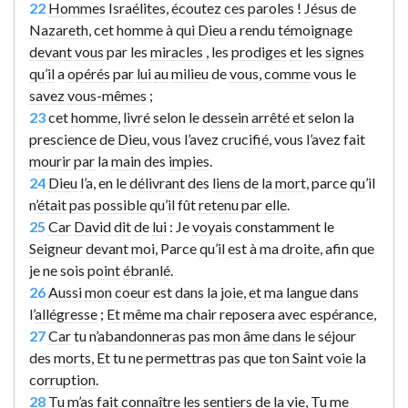
22
Hommes
Israélites
,
écoutez
ces
paroles
!
Jésus
de
Nazareth
, cet
homme
à
qui
Dieu
a rendu
témoignage
devant
vous
par les
miracles
,
les
prodiges
et
les
signes
qu
’
il
a
opérés
par
lui
au
milieu
de
vous
,
comme
vous le
savez
vous-mêmes
;
23
cet
homme
,
livré
selon le
dessein
arrêté
et
selon la
prescience
de
Dieu
, vous l’avez
crucifié
, vous l’avez fait
mourir
par
la
main
des
impies
.
24
Dieu
l
’a, en le
délivrant
des
liens
de la
mort
, parce
qu
’il
n’
était
pas
possible
qu’
il
fût
retenu
par
elle
.
25
Car
David
dit
de
lui
: Je
voyais
constamment
le
Seigneur
devant
moi
, Parce
qu
’il
est
à
ma
droite
, afin
que
je ne sois
point
ébranlé
.
26
Aussi
mon
coeur
est dans la
joie
,
et
ma
langue
dans
l’
allégresse
;
Et
même
ma
chair
reposera
avec
espérance
,
27
Car
tu n’
abandonneras
pas
mon
âme
dans
le séjour
des
morts
,
Et
tu ne
permettras
pas
que
ton
Saint
voie
la
corruption
.
28
Tu
m
’as fait
connaître
les
sentiers
de la
vie
, Tu
me