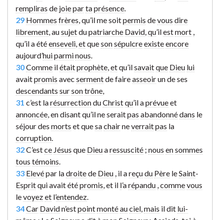
rempliras
de
joie
par
ta
présence
.
29
Hommes
frères
, qu’il me soit
permis
de
vous
dire
librement
, au
sujet
du
patriarche
David
,
qu
’il
est
mort
,
qu’il a été
enseveli
,
et
que
son
sépulcre
existe
encore
aujourd’
hui
parmi
nous
.
30
Comme
il
était
prophète
,
et
qu’il
savait
que
Dieu
lui
avait
promis
avec
serment
de faire
asseoir
un de ses
descendants
sur
son
trône
,
31
c’est la
résurrection
du
Christ
qu
’il a
prévue
et
annoncée
, en disant qu’il ne serait
pas
abandonné
dans
le
séjour des
morts
et que
sa
chair
ne
verrait
pas
la
corruption
.
32
C’est
ce
Jésus
que
Dieu
a
ressuscité
;
nous
en
sommes
tous
témoins
.
33
Elevé
par la
droite
de
Dieu
,
il a
reçu
du
Père
le
Saint
-
Esprit
qui avait été
promis
, et il
l
’a
répandu
,
comme
vous
le
voyez
et
l’
entendez
.
34
Car
David
n’est
point
monté
au
ciel
,
mais
il dit
lui-