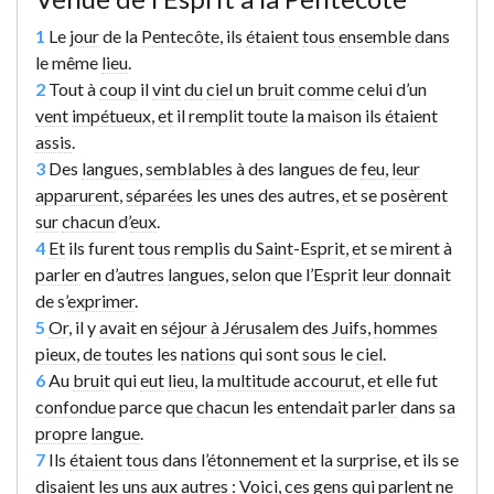
1
Le
jour
de la
Pentecôte
, ils
étaient
tous
ensemble
dans
le même
lieu
.
2
Tout à
coup
il
vint
du
ciel
un
bruit
comme
celui d’un
vent
impétueux
,
et
il
remplit
toute
la
maison
ils
étaient
assis
.
3
Des
langues
,
semblables
à des langues de
feu
,
leur
apparurent
,
séparées
les unes des autres,
et
se
posèrent
sur
chacun
d’
eux
.
4
Et
ils furent
tous
remplis
du
Saint
-
Esprit
,
et
se
mirent
à
parler
en d’
autres
langues
,
selon
que l’
Esprit
leur
donnait
de s’
exprimer
.
5
Or
, il y
avait
en
séjour
à
Jérusalem
des
Juifs
,
hommes
pieux
,
de
toutes
les
nations
qui sont
sous
le
ciel
.
6
Au
bruit
qui
eut
lieu
, la
multitude
accourut
,
et
elle fut
confondue
parce
que
chacun
les
entendait
parler
dans
sa
propre
langue
.
7
Ils
étaient
tous
dans l’
étonnement
et
la
surprise
, et ils se
disaient
les uns aux
autres
:
Voici
,
ces
gens
qui
parlent
ne