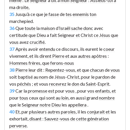
même
: Le
Seigneur
a
dit
à
mon
Seigneur
:
Assieds-toi
à
ma
droite
,
35
Jusqu’
à
ce que je
fasse
de
tes
ennemis
ton
marchepied
.
36
Que
toute
la
maison
d’
Israël
sache
donc
avec
certitude
que
Dieu
a
fait
Seigneur
et
Christ
ce
Jésus
que
vous
avez
crucifié
.
37
Après
avoir
entendu
ce discours, ils eurent le
coeur
vivement,
et
ils
dirent
Pierre
et
aux
autres
apôtres
:
Hommes
frères
,
que
ferons-nous
38
Pierre
leur
dit
:
Repentez-vous
,
et
que
chacun
de
vous
soit
baptisé
au
nom
de
Jésus
-
Christ
,
pour
le
pardon
de
vos
péchés
;
et
vous
recevrez
le
don
du
Saint
-
Esprit
.
39
Car
la
promesse
est
pour
vous
,
pour
vos
enfants
,
et
pour
tous
ceux qui sont
au
loin
, en aussi grand
nombre
que le
Seigneur
notre
Dieu
les
appellera
.
40
Et
, par
plusieurs
autres
paroles
, il les
conjurait
et
les
exhortait,
disant
:
Sauvez-vous
de
cette
génération
perverse
.