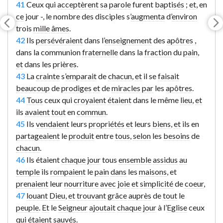
41
Ceux qui
acceptèrent
sa
parole
furent
baptisés
;
et
, en
ce
jour -, le nombre des disciples s’
augmenta
d’
environ
trois
mille
âmes
.
42
Ils
persévéraient
dans l’
enseignement
des
apôtres
,
dans la communion
fraternelle
dans la
fraction
du
pain
,
et
dans les
prières
.
43
La
crainte
s’
emparait
de
chacun
,
et
il se
faisait
beaucoup
de
prodiges
et
de
miracles
par
les
apôtres
.
44
Tous
ceux qui
croyaient
étaient
dans le même
lieu
,
et
ils
avaient
tout
en
commun
.
45
Ils
vendaient
leurs
propriétés
et
leurs
biens
,
et
ils en
partageaient
le
produit
entre
tous
,
selon
les
besoins
de
chacun
.
46
Ils étaient
chaque
jour
tous
ensemble
assidus
au
temple
ils
rompaient
le
pain
dans
les
maisons
, et
prenaient
leur
nourriture
avec
joie
et
simplicité
de
coeur
,
47
louant
Dieu
,
et
trouvant
grâce
auprès
de
tout
le
peuple
.
Et
le
Seigneur
ajoutait
chaque
jour
à l’
Eglise
ceux
qui étaient
sauvés
.