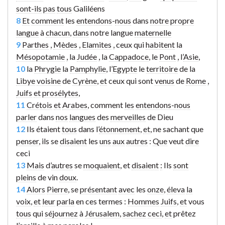
sont-ils
pas
tous
Galiléens
8
Et
comment
les
entendons
-
nous
dans
notre
propre
langue
à
chacun
,
dans
notre langue
maternelle
9
Parthes
,
Mèdes
,
Elamites
,
ceux qui
habitent
la
Mésopotamie
,
la
Judée
,
la
Cappadoce
, le
Pont
,
l’
Asie
,
10
la
Phrygie
la
Pamphylie
, l’
Egypte
le
territoire
de la
Libye
voisine
de
Cyrène
,
et
ceux qui sont
venus
de
Rome
,
Juifs
et
prosélytes
,
11
Crétois
et
Arabes
, comment
les
entendons-nous
parler
dans
nos
langues
des
merveilles
de Dieu
12
Ils étaient
tous
dans l’
étonnement
,
et
, ne sachant que
penser
, ils se
disaient
les
uns
aux
autres
:
Que
veut
dire
ceci
13
Mais
d’
autres
se
moquaient
, et
disaient
:
Ils
sont
pleins
de vin
doux
.
14
Alors
Pierre
, se
présentant
avec
les
onze
,
éleva
la
voix
,
et
leur
parla
en ces termes :
Hommes
Juifs
,
et
vous
tous
qui
séjournez
à
Jérusalem
,
sachez
ceci
,
et
prêtez