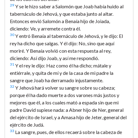
29
Y se le hizo saber a Salomón que Joab había huido al
tabernáculo de Jehová, y que estaba junto al altar.
Entonces envió Salomón a Benaía hijo de Joiada,
diciendo: Ve, y arremete contra él.
30
Y entró Benaía al tabernáculo de Jehová, y le dijo: El
rey ha dicho que salgas. Y él dijo: No, sino que aquí
moriré. Y Benaía volvió con esta respuesta al rey,
diciendo: Así dijo Joab, y así me respondió.
31
Y el rey le dijo: Haz como él ha dicho; mátale y
entiérrale, y quita de mí y de la casa de mi padre la
sangre que Joab ha derramado injustamente.
32
Y Jehová hará volver su sangre sobre su cabeza;
porque él ha dado muerte a dos varones más justos y
mejores que él, a los cuales mató a espada sin que mi
padre David supiese nada: a Abner hijo de Ner, general
del ejército de Israel, y a Amasa hijo de Jeter, general del
ejército de Judá.
33
La sangre, pues, de ellos recaerá sobre la cabeza de