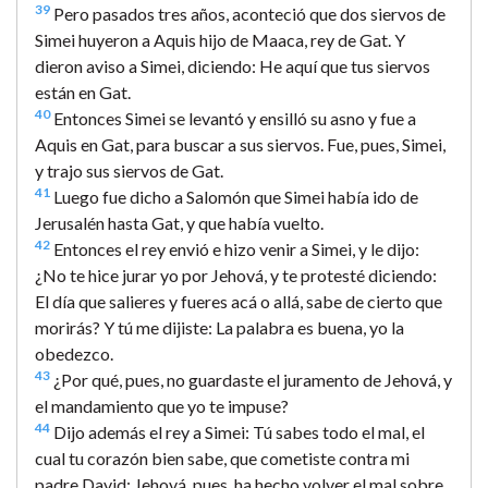
39
Pero pasados tres años, aconteció que dos siervos de
Simei huyeron a Aquis hijo de Maaca, rey de Gat. Y
dieron aviso a Simei, diciendo: He aquí que tus siervos
están en Gat.
40
Entonces Simei se levantó y ensilló su asno y fue a
Aquis en Gat, para buscar a sus siervos. Fue, pues, Simei,
y trajo sus siervos de Gat.
41
Luego fue dicho a Salomón que Simei había ido de
Jerusalén hasta Gat, y que había vuelto.
42
Entonces el rey envió e hizo venir a Simei, y le dijo:
¿No te hice jurar yo por Jehová, y te protesté diciendo:
El día que salieres y fueres acá o allá, sabe de cierto que
morirás? Y tú me dijiste: La palabra es buena, yo la
obedezco.
43
¿Por qué, pues, no guardaste el juramento de Jehová, y
el mandamiento que yo te impuse?
44
Dijo además el rey a Simei: Tú sabes todo el mal, el
cual tu corazón bien sabe, que cometiste contra mi
padre David; Jehová, pues, ha hecho volver el mal sobre