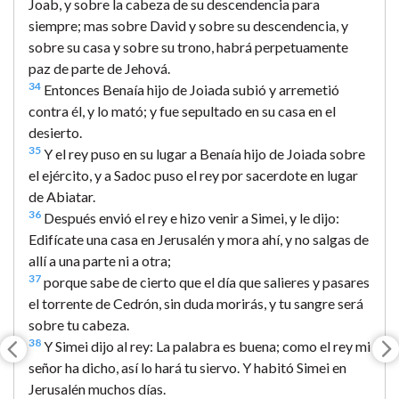
Joab, y sobre la cabeza de su descendencia para
siempre; mas sobre David y sobre su descendencia, y
sobre su casa y sobre su trono, habrá perpetuamente
paz de parte de Jehová.
34
Entonces Benaía hijo de Joiada subió y arremetió
contra él, y lo mató; y fue sepultado en su casa en el
desierto.
35
Y el rey puso en su lugar a Benaía hijo de Joiada sobre
el ejército, y a Sadoc puso el rey por sacerdote en lugar
de Abiatar.
36
Después envió el rey e hizo venir a Simei, y le dijo:
Edifícate una casa en Jerusalén y mora ahí, y no salgas de
allí a una parte ni a otra;
37
porque sabe de cierto que el día que salieres y pasares
el torrente de Cedrón, sin duda morirás, y tu sangre será
sobre tu cabeza.
38
Y Simei dijo al rey: La palabra es buena; como el rey mi
señor ha dicho, así lo hará tu siervo. Y habitó Simei en
Jerusalén muchos días.