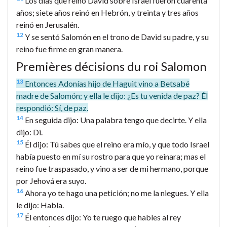
Los días que reinó David sobre Israel fueron cuarenta
años; siete años reinó en Hebrón, y treinta y tres años
reinó en Jerusalén.
12
Y se sentó Salomón en el trono de David su padre, y su
reino fue firme en gran manera.
Premières décisions du roi Salomon
13
Entonces Adonías hijo de Haguit vino a Betsabé
madre de Salomón; y ella le dijo: ¿Es tu venida de paz? Él
respondió: Sí, de paz.
14
En seguida dijo: Una palabra tengo que decirte. Y ella
dijo: Di.
15
Él dijo: Tú sabes que el reino era mío, y que todo Israel
había puesto en mí su rostro para que yo reinara; mas el
reino fue traspasado, y vino a ser de mi hermano, porque
por Jehová era suyo.
16
Ahora yo te hago una petición; no me la niegues. Y ella
le dijo: Habla.
17
Él entonces dijo: Yo te ruego que hables al rey