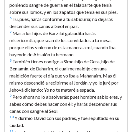
poniendo sangre de guerra en el talabarte que tenía
sobre sus lomos, y en los zapatos que tenía en sus pies.
6
Tú, pues, harás conforme a tu sabiduría; no dejarás
descender sus canas al Seol en paz.
7
Mas a los hijos de Barzilai galaadita harás
misericordia, que sean de los convidados a tu mesa;
porque ellos vinieron de esta manera a mí, cuando iba
huyendo de Absalón tu hermano.
8
También tienes contigo a Simei hijo de Gera, hijo de
Benjamín, de Bahurim, el cual me maldijo con una
maldición fuerte el día que yo iba a Mahanaim. Mas él
mismo descendió a recibirme al Jordán, y yo le juré por
Jehová diciendo: Yo no te mataré a espada.
9
Pero ahora no lo absolverás; pues hombre sabio eres, y
sabes cómo debes hacer con él; y harás descender sus
canas con sangre al Seol.
10
Y durmió David con sus padres, y fue sepultado en su
ciudad.
11