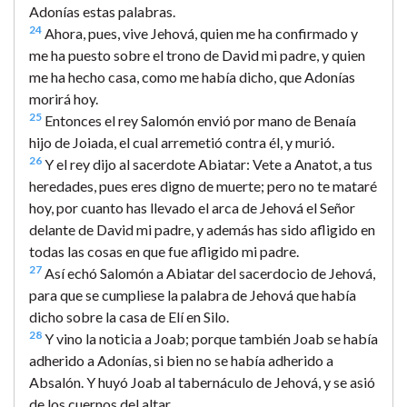
Adonías estas palabras.
24
Ahora, pues, vive Jehová, quien me ha confirmado y
me ha puesto sobre el trono de David mi padre, y quien
me ha hecho casa, como me había dicho, que Adonías
morirá hoy.
25
Entonces el rey Salomón envió por mano de Benaía
hijo de Joiada, el cual arremetió contra él, y murió.
26
Y el rey dijo al sacerdote Abiatar: Vete a Anatot, a tus
heredades, pues eres digno de muerte; pero no te mataré
hoy, por cuanto has llevado el arca de Jehová el Señor
delante de David mi padre, y además has sido afligido en
todas las cosas en que fue afligido mi padre.
27
Así echó Salomón a Abiatar del sacerdocio de Jehová,
para que se cumpliese la palabra de Jehová que había
dicho sobre la casa de Elí en Silo.
28
Y vino la noticia a Joab; porque también Joab se había
adherido a Adonías, si bien no se había adherido a
Absalón. Y huyó Joab al tabernáculo de Jehová, y se asió
de los cuernos del altar.