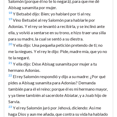
Salomón (porque él no te lo negará), para que me dé
Abisag sunamita por mujer.
18
Y Betsabé dijo: Bien; yo hablaré por ti al rey.
19
Vino Betsabé al rey Salomón para hablarle por
Adonías. Y el rey se levantó a recibirla, y se inclinó ante
ella, y volvió a sentarse en su trono, e hizo traer una silla
para su madre, la cual se sentó a su diestra.
20
Y ella dijo: Una pequeña petición pretendo de ti; no
me la niegues. Y el rey le dijo: Pide, madre mía, que yo no
te la negaré.
21
Y ella dijo: Dése Abisag sunamita por mujer a tu
hermano Adonías.
22
El rey Salomón respondió y dijo a su madre: ¿Por qué
pides a Abisag sunamita para Adonías? Demanda
también para él el reino; porque él es mi hermano mayor,
y ya tiene también al sacerdote Abiatar, y a Joab hijo de
Sarvia.
23
Y el rey Salomón juró por Jehová, diciendo: Así me
haga Dios y aun me añada, que contra su vida ha hablado