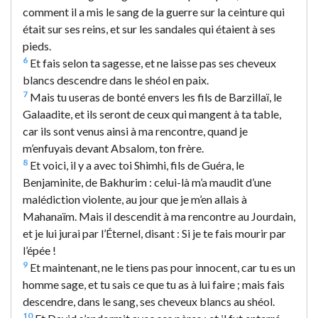
comment il a mis le sang de la guerre sur la ceinture qui
était sur ses reins, et sur les sandales qui étaient à ses
pieds.
6
Et fais selon ta sagesse, et ne laisse pas ses cheveux
blancs descendre dans le shéol en paix.
7
Mais tu useras de bonté envers les fils de Barzillaï, le
Galaadite, et ils seront de ceux qui mangent à ta table,
car ils sont venus ainsi à ma rencontre, quand je
m’enfuyais devant Absalom, ton frère.
8
Et voici, il y a avec toi Shimhi, fils de Guéra, le
Benjaminite, de Bakhurim : celui-là m’a maudit d’une
malédiction violente, au jour que je m’en allais à
Mahanaïm. Mais il descendit à ma rencontre au Jourdain,
et je lui jurai par l’Éternel, disant : Si je te fais mourir par
l’épée !
9
Et maintenant, ne le tiens pas pour innocent, car tu es un
homme sage, et tu sais ce que tu as à lui faire ; mais fais
descendre, dans le sang, ses cheveux blancs au shéol.
10