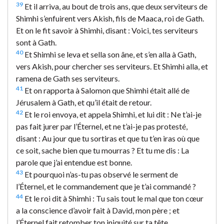
39
Et il arriva, au bout de trois ans, que deux serviteurs de
Shimhi s’enfuirent vers Akish, fils de Maaca, roi de Gath.
Et on le fit savoir à Shimhi, disant : Voici, tes serviteurs
sont à Gath.
40
Et Shimhi se leva et sella son âne, et s’en alla à Gath,
vers Akish, pour chercher ses serviteurs. Et Shimhi alla, et
ramena de Gath ses serviteurs.
41
Et on rapporta à Salomon que Shimhi était allé de
Jérusalem à Gath, et qu’il était de retour.
42
Et le roi envoya, et appela Shimhi, et lui dit : Ne t’ai-je
pas fait jurer par l’Éternel, et ne t’ai-je pas protesté,
disant : Au jour que tu sortiras et que tu t’en iras où que
ce soit, sache bien que tu mourras ? Et tu me dis : La
parole que j’ai entendue est bonne.
43
Et pourquoi n’as-tu pas observé le serment de
l’Éternel, et le commandement que je t’ai commandé ?
44
Et le roi dit à Shimhi : Tu sais tout le mal que ton cœur
a la conscience d’avoir fait à David, mon père ; et
l’Éternel fait retomber ton iniquité sur ta tête.