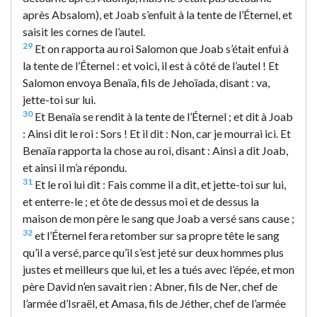
après Absalom), et Joab s’enfuit à la tente de l’Éternel, et
saisit les cornes de l’autel.
29
Et on rapporta au roi Salomon que Joab s’était enfui à
la tente de l’Éternel : et voici, il est à côté de l’autel ! Et
Salomon envoya Benaïa, fils de Jehoïada, disant : va,
jette-toi sur lui.
30
Et Benaïa se rendit à la tente de l’Éternel ; et dit à Joab
: Ainsi dit le roi : Sors ! Et il dit : Non, car je mourrai ici. Et
Benaïa rapporta la chose au roi, disant : Ainsi a dit Joab,
et ainsi il m’a répondu.
31
Et le roi lui dit : Fais comme il a dit, et jette-toi sur lui,
et enterre-le ; et ôte de dessus moi et de dessus la
maison de mon père le sang que Joab a versé sans cause ;
32
et l’Éternel fera retomber sur sa propre tête le sang
qu’il a versé, parce qu’il s’est jeté sur deux hommes plus
justes et meilleurs que lui, et les a tués avec l’épée, et mon
père David n’en savait rien : Abner, fils de Ner, chef de
l’armée d’Israël, et Amasa, fils de Jéther, chef de l’armée