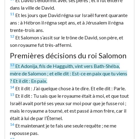
Et David s’endormit avec ses pères ; et il fut enterré
dans la ville de David.
11
Et les jours que David régna sur Israël furent quarante
ans : à Hébron il régna sept ans, et à Jérusalem il régna
trente-trois ans.
12
Et Salomon s’assit sur le trône de David, son père, et
son royaume fut très-affermi.
Premières décisions du roi Salomon
13
Et Adonija, fils de Hagguith, vint vers Bath-Shéba,
mère de Salomon ; et elle dit : Est-ce en paix que tu viens
? Et il dit : En paix.
14
Et il dit : J’ai quelque chose à te dire. Et elle dit : Parle.
15
Et il dit : Tu sais que le royaume était à moi, et que tout
Israël avait porté ses yeux sur moi pour que je fusse roi ;
mais le royaume a tourné, et est passé à mon frère, car il
était à lui de par l’Éternel.
16
Et maintenant je te fais une seule requête ; ne me
repousse pas.