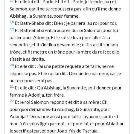
17
Et elle lui dit : Parle. Et il dit : Parle, je te prie, au roi
Salomon, car il ne te repoussera pas, afin qu’il me donne
Abishag, la Sunamite, pour femme.
18
Et Bath-Shéba dit : Bien ; je parlerai au roi pour toi.
19
Et Bath-Shéba entra auprès du roi Salomon pour lui
parler pour Adonija. Et le roi se leva pour aller à sa
rencontre, et il s’inclina devant elle ; et il s’assit sur son
trône, et fit mettre un trône pour la mère du roi ; et elle
s’assit à sa droite.
20
Et elle dit : J’ai une petite requête à te faire, ne me
repousse pas. Et le roi lui dit : Demande, ma mère, car je
ne te repousserai pas.
21
Et elle dit : Qu’Abishag, la Sunamite, soit donnée pour
femme à Adonija, ton frère.
22
Et le roi Salomon répondit et dit à sa mère : Et
pourquoi demandes-tu Abishag, la Sunamite, pour
Adonija ? Demande aussi pour lui le royaume, car il est
mon frère plus âgé que moi, -et pour lui, et pour Abiathar,
le sacrificateur, et pour Joab, fils de Tseruïa.