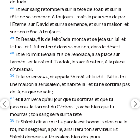
de Juda.
33
Et leur sang retombera sur la tête de Joab et sur la
tête de sa semence, à toujours ; mais la paix sera de par
l’Éternel sur David et sur sa semence, et sur sa maison, et
sur son trône, à toujours.
34
Et Benaïa, fils de Jehoïada, monta et se jeta sur lui, et
le tua ; et il fut enterré dans sa maison, dans le désert.
35
Et le roi mit Benaïa, fils de Jehoïada, à sa place sur
l’armée ; et le roi mit Tsadok, le sacrificateur, à la place
d’Abiathar.
36
Et le roi envoya, et appela Shimhi, et lui dit : Bâtis-toi
une maison à Jérusalem, et habite là ; et tu ne sortiras pas
de là, où que ce soit ;
37
et il arrivera qu’au jour que tu sortiras et que tu
passeras le torrent du Cédron..., sache bien que tu
mourras ; ton sang sera sur ta tête.
38
Et Shimhi dit au roi : La parole est bonne ; selon que le
roi, mon seigneur, a parlé, ainsi fera ton serviteur. Et
Shimhi demeura à Jérusalem bien des jours.