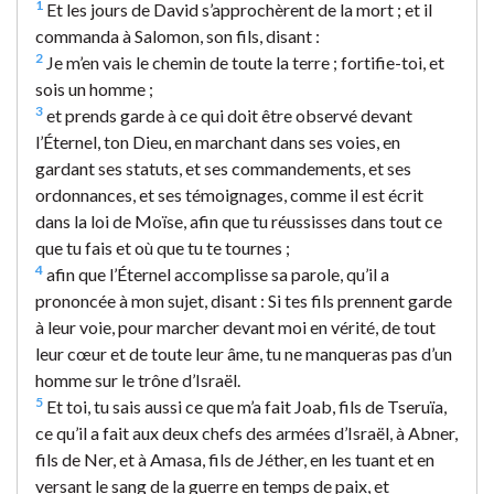
1
Et les jours de David s’approchèrent de la mort ; et il
commanda à Salomon, son fils, disant :
2
Je m’en vais le chemin de toute la terre ; fortifie-toi, et
sois un homme ;
3
et prends garde à ce qui doit être observé devant
l’Éternel, ton Dieu, en marchant dans ses voies, en
gardant ses statuts, et ses commandements, et ses
ordonnances, et ses témoignages, comme il est écrit
dans la loi de Moïse, afin que tu réussisses dans tout ce
que tu fais et où que tu te tournes ;
4
afin que l’Éternel accomplisse sa parole, qu’il a
prononcée à mon sujet, disant : Si tes fils prennent garde
à leur voie, pour marcher devant moi en vérité, de tout
leur cœur et de toute leur âme, tu ne manqueras pas d’un
homme sur le trône d’Israël.
5
Et toi, tu sais aussi ce que m’a fait Joab, fils de Tseruïa,
ce qu’il a fait aux deux chefs des armées d’Israël, à Abner,
fils de Ner, et à Amasa, fils de Jéther, en les tuant et en
versant le sang de la guerre en temps de paix, et