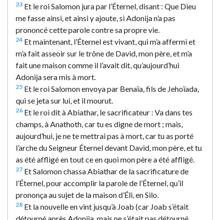
23
Et le roi Salomon jura par l’Éternel, disant : Que Dieu
me fasse ainsi, et ainsi y ajoute, si Adonija n’a pas
prononcé cette parole contre sa propre vie.
24
Et maintenant, l’Éternel est vivant, qui m’a affermi et
m’a fait asseoir sur le trône de David, mon père, et m’a
fait une maison comme il l’avait dit, qu’aujourd’hui
Adonija sera mis à mort.
25
Et le roi Salomon envoya par Benaïa, fils de Jehoïada,
qui se jeta sur lui, et il mourut.
26
Et le roi dit à Abiathar, le sacrificateur : Va dans tes
champs, à Anathoth, car tu es digne de mort ; mais,
aujourd’hui, je ne te mettrai pas à mort, car tu as porté
l’arche du Seigneur Éternel devant David, mon père, et tu
as été affligé en tout ce en quoi mon père a été affligé.
27
Et Salomon chassa Abiathar de la sacrificature de
l’Éternel, pour accomplir la parole de l’Éternel, qu’il
prononça au sujet de la maison d’Éli, en Silo.
28
Et la nouvelle en vint jusqu’à Joab (car Joab s’était
détourné après Adonija, mais ne s’était pas détourné