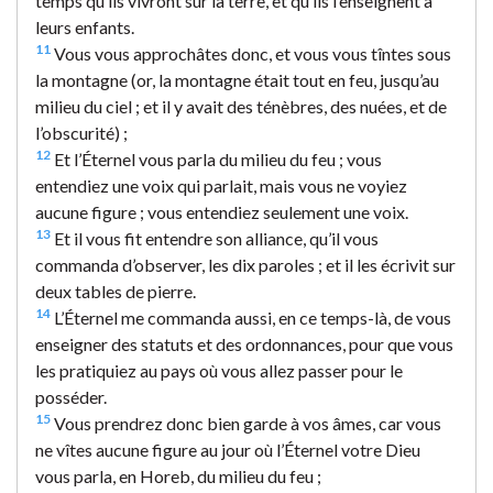
temps qu’ils vivront sur la terre, et qu’ils l’enseignent à
leurs enfants.
11
Vous vous approchâtes donc, et vous vous tîntes sous
la montagne (or, la montagne était tout en feu, jusqu’au
milieu du ciel ; et il y avait des ténèbres, des nuées, et de
l’obscurité) ;
12
Et l’Éternel vous parla du milieu du feu ; vous
entendiez une voix qui parlait, mais vous ne voyiez
aucune figure ; vous entendiez seulement une voix.
13
Et il vous fit entendre son alliance, qu’il vous
commanda d’observer, les dix paroles ; et il les écrivit sur
deux tables de pierre.
14
L’Éternel me commanda aussi, en ce temps-là, de vous
enseigner des statuts et des ordonnances, pour que vous
les pratiquiez au pays où vous allez passer pour le
posséder.
15
Vous prendrez donc bien garde à vos âmes, car vous
ne vîtes aucune figure au jour où l’Éternel votre Dieu
vous parla, en Horeb, du milieu du feu ;