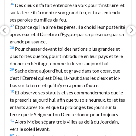
36
Des cieux il t’a fait entendre sa voix pour t’instruire, et
sur la terre il t’a montré son grand feu, et tu as entendu
ses paroles du milieu du feu.
37
Et parce qu’il a aimé tes pères, il a choisi leur postérité
après eux, et il t’a retiré d’Égypte par sa présence, par sa
grande puissance,
38
Pour chasser devant toi des nations plus grandes et
plus fortes que toi, pour t’introduire en leur pays et te le
donner en héritage, comme tu le vois aujourd’hui.
39
Sache donc aujourd’hui, et grave dans ton cœur, que
c’est l’Éternel qui est Dieu, là-haut dans les cieux et ici-
bas sur la terre, et qu’il n’y en a point d’autre.
40
Et observe ses statuts et ses commandements que je
te prescris aujourd’hui, afin que tu sois heureux, toi et tes
enfants après toi, et que tu prolonges tes jours sur la
terre que le Seigneur ton Dieu te donne pour toujours.
41
Alors Moïse sépara trois villes au delà du Jourdain,
vers le soleil levant,
42