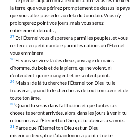
Je prends aujourd’hui à témoin contre vous les cieux et
la terre, que vous périrez promptement de dessus le pays
que vous allez posséder au delà du Jourdain. Vous n’y
prolongerez point vos jours, mais vous serez
entièrement détruits ;
27
Et l’Éternel vous dispersera parmi les peuples, et vous
resterez en petit nombre parmi les nations où l’Éternel
vous emmènera ;
28
Et vous servirez là des dieux, ouvrage de mains
d’homme, du bois et de la pierre, qui ne voient, ni
n’entendent, qui ne mangent et ne sentent point.
29
Mais si de là tu cherches l’Éternel ton Dieu, tu le
trouveras, quand tu le chercheras de tout ton cœur et de
toute ton âme.
30
Quand tu seras dans l’affliction et que toutes ces
choses te seront arrivées, alors, dans les jours à venir, tu
retourneras à l’Éternel ton Dieu, et tu obéiras à sa voix.
31
Parce que l’Éternel ton Dieu est un Dieu
miséricordieux, il ne t’abandonnera point et ne te