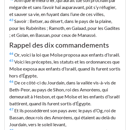
Afin que le meurtrier, qui aurait tué son prochain par
mégarde et sans l’avoir haï auparavant, pût s’y réfugier,
et sauver sa vie, en fuyant dans l’une de ces villes,
43
Savoir : Betser, au désert, dans le pays de la plaine,
pour les Rubénites ; Ramoth, en Galaad, pour les Gadites
; et Golan, en Bassan, pour ceux de Manassé.
Rappel des dix commandements
44
Or, voici la loi que Moïse proposa aux enfants d’Israël.
45
Voici les préceptes, les statuts et les ordonnances que
Moïse exposa aux enfants d’Israël, quand ils furent sortis
hors d’Égypte,
46
De ce côté-ci du Jourdain, dans la vallée vis-à-vis de
Beth-Peor, au pays de Sihon, roi des Amoréens, qui
demeurait à Hesbon, et que Moïse et les enfants d’Israël
battirent, quand ils furent sortis d’Égypte.
47
Et ils possédèrent son pays avec le pays d’Og, roi de
Bassan, deux rois des Amoréens, qui étaient au delà du
Jourdain, vers le soleil levant,