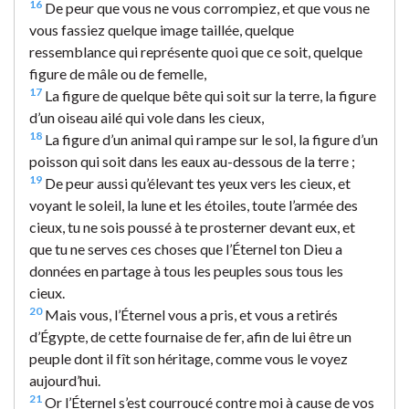
16
De peur que vous ne vous corrompiez, et que vous ne
vous fassiez quelque image taillée, quelque
ressemblance qui représente quoi que ce soit, quelque
figure de mâle ou de femelle,
17
La figure de quelque bête qui soit sur la terre, la figure
d’un oiseau ailé qui vole dans les cieux,
18
La figure d’un animal qui rampe sur le sol, la figure d’un
poisson qui soit dans les eaux au-dessous de la terre ;
19
De peur aussi qu’élevant tes yeux vers les cieux, et
voyant le soleil, la lune et les étoiles, toute l’armée des
cieux, tu ne sois poussé à te prosterner devant eux, et
que tu ne serves ces choses que l’Éternel ton Dieu a
données en partage à tous les peuples sous tous les
cieux.
20
Mais vous, l’Éternel vous a pris, et vous a retirés
d’Égypte, de cette fournaise de fer, afin de lui être un
peuple dont il fît son héritage, comme vous le voyez
aujourd’hui.
21
Or l’Éternel s’est courroucé contre moi à cause de vos