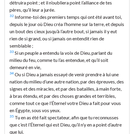
détruira point ; et il n’oubliera point l’alliance de tes
pères, qu’il leur a jurée.
32
Informe-toi des premiers temps qui ont été avant toi,
depuis le jour où Dieu créa l’homme sur la terre, et depuis
un bout des cieux jusqu’à l’autre bout, si jamais il y eut
rien de si grand, ou si jamais on entendit rien de
semblable ;
33
Si un peuple a entendu la voix de Dieu, parlant du
milieu du feu, comme tu l’as entendue, et qu’il soit
demeuré en vie,
34
Ou si Dieu a jamais essayé de venir prendre à lui une
nation du milieu d’une autre nation, par des épreuves, des
signes et des miracles, et par des batailles, à main forte,
à bras étendu, et par des choses grandes et terribles,
comme tout ce que l’Éternel votre Dieu a fait pour vous
en Égypte, sous vos yeux.
35
Tu en as été fait spectateur, afin que tu reconnusses
que c’est l’Éternel qui est Dieu, qu’il n’y en a point d’autre
que lui.