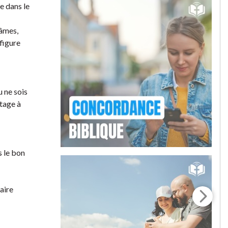
e dans le
 âmes,
figure
u ne sois
rtage à
s le bon
faire