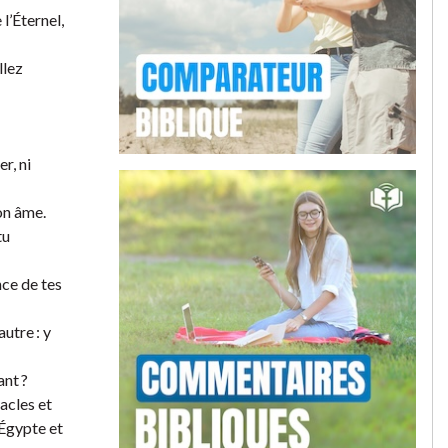
l’Éternel,
llez
r, ni
ton âme.
tu
nce de tes
utre : y
ant ?
racles et
 Égypte et