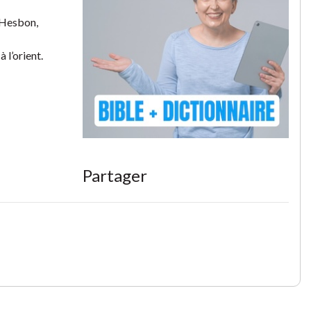
à Hesbon,
 l’orient.
Partager