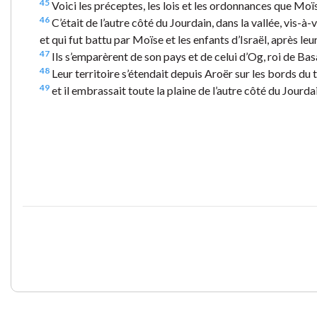
45
Voici les préceptes, les lois et les ordonnances que Moïse
46
C’était de l’autre côté du Jourdain, dans la vallée, vis-
et qui fut battu par Moïse et les enfants d’Israël, après leu
47
Ils s’emparèrent de son pays et de celui d’Og, roi de Bas
48
Leur territoire s’étendait depuis Aroër sur les bords du 
49
et il embrassait toute la plaine de l’autre côté du Jourdain