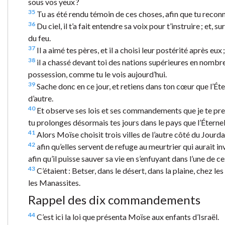
sous vos yeux ?
35
Tu as été rendu témoin de ces choses, afin que tu reconnai
36
Du ciel, il t’a fait entendre sa voix pour t’instruire ; et, s
du feu.
37
Il a aimé tes pères, et il a choisi leur postérité après eux
38
il a chassé devant toi des nations supérieures en nombre 
possession, comme tu le vois aujourd’hui.
39
Sache donc en ce jour, et retiens dans ton cœur que l’Éterne
d’autre.
40
Et observe ses lois et ses commandements que je te prescr
tu prolonges désormais tes jours dans le pays que l’Éternel
41
Alors Moïse choisit trois villes de l’autre côté du Jourdain
42
afin qu’elles servent de refuge au meurtrier qui aurait 
afin qu’il puisse sauver sa vie en s’enfuyant dans l’une de ces
43
C’étaient : Betser, dans le désert, dans la plaine, chez l
les Manassites.
Rappel des dix commandements
44
C’est ici la loi que présenta Moïse aux enfants d’Israël.