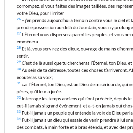
corrompez, si vous faites des images taillées, des représent
votre Dieu, pour l’irriter
26
– j’en prends aujourd’hui à témoin contre vous le ciel et
prendre possession au-delà du Jourdain, vous n’y prolonger
27
L’Éternel vous dispersera parmi les peuples, et vous ne r
emmènera.
28
Et là, vous servirez des dieux, ouvrage de mains d’homme, 
sentir.
29
C’est de là aussi que tu chercheras l’Éternel, ton Dieu, e
30
Au sein de ta détresse, toutes ces choses t’arriveront. Alo
écouteras sa voix ;
31
car l’Éternel, ton Dieu, est un Dieu de miséricorde, qui ne 
pères, qu’il leur a jurée.
32
Interroge les temps anciens qui t’ont précédé, depuis le jo
eut-il jamais si grand événement, et a-t-on jamais ouï cho
33
Fut-il jamais un peuple qui entende la voix de Dieu parla
34
Fut-il jamais un dieu qui essaie de venir prendre à lui un
des combats, à main forte et à bras étendu, et avec des pro