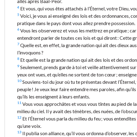
allés après Baal-Peor.
4
Et vous, qui vous êtes attachés à l’Éternel, votre Dieu, vo
5
Voici, je vous ai enseigné des lois et des ordonnances, c
pratique dans le pays dont vous allez prendre possession.
6
Vous les observerez et vous les mettrez en pratique ; car 
entendront parler de toutes ces lois et qui diront : Cette 
7
Quelle est, en effet, la grande nation qui ait des dieux aus
l’invoquons ?
8
Et quelle est la grande nation qui ait des lois et des ord
9
Seulement, prends garde à toi et veille attentivement sur t
yeux ont vues, et qu’elles ne sortent de ton cœur ; enseigne
10
Souviens-toi du jour où tu te présentas devant l’Éternel,
peuple ! Je veux leur faire entendre mes paroles, afin qu’ils
qu’ils les enseignent à leurs enfants.
11
Vous vous approchâtes et vous vous tîntes au pied de la
milieu du ciel. Il y avait des ténèbres, des nuées, de l’obscur
12
Et l’Éternel vous parla du milieu du feu ; vous entendîtes
qu’une voix.
13
Il publia son alliance, qu’il vous ordonna d’observer, les