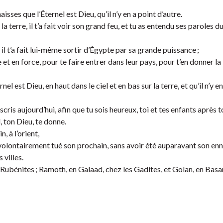
sses que l’Éternel est Dieu, qu’il n’y en a point d’autre.
ur la terre, il t’a fait voir son grand feu, et tu as entendu ses paroles d
 ; il t’a fait lui-même sortir d’Égypte par sa grande puissance ;
et en force, pour te faire entrer dans leur pays, pour t’en donner la
l est Dieu, en haut dans le ciel et en bas sur la terre, et qu’il n’y en
is aujourd’hui, afin que tu sois heureux, toi et tes enfants après to
, ton Dieu, te donne.
, à l’orient,
involontairement tué son prochain, sans avoir été auparavant son enn
 villes.
es Rubénites ; Ramoth, en Galaad, chez les Gadites, et Golan, en Basa