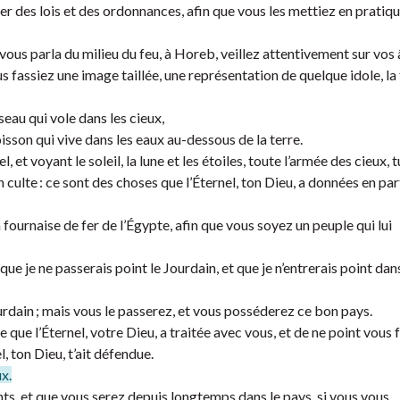
 des lois et des ordonnances, afin que vous les mettiez en pratiqu
 vous parla du milieu du feu, à Horeb, veillez attentivement sur vos
fassiez une image taillée, une représentation de quelque idole, la 
iseau qui vole dans les cieux,
oisson qui vive dans les eaux au-dessous de la terre.
, et voyant le soleil, la lune et les étoiles, toute l’armée des cieux, t
n culte : ce sont des choses que l’Éternel, ton Dieu, a données en pa
la fournaise de fer de l’Égypte, afin que vous soyez un peuple qui lui
ra que je ne passerais point le Jourdain, et que je n’entrerais point dan
urdain ; mais vous le passerez, et vous posséderez ce bon pays.
ce que l’Éternel, votre Dieu, a traitée avec vous, et de ne point vous 
, ton Dieu, t’ait défendue.
ux.
nts, et que vous serez depuis longtemps dans le pays, si vous vous