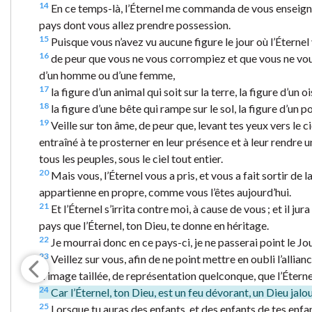
14
En ce temps-là, l’Éternel me commanda de vous enseigner
pays dont vous allez prendre possession.
15
Puisque vous n’avez vu aucune figure le jour où l’Éternel
16
de peur que vous ne vous corrompiez et que vous ne vous 
d’un homme ou d’une femme,
17
la figure d’un animal qui soit sur la terre, la figure d’un o
18
la figure d’une bête qui rampe sur le sol, la figure d’un p
19
Veille sur ton âme, de peur que, levant tes yeux vers le ciel
entraîné à te prosterner en leur présence et à leur rendre u
tous les peuples, sous le ciel tout entier.
20
Mais vous, l’Éternel vous a pris, et vous a fait sortir de 
appartienne en propre, comme vous l’êtes aujourd’hui.
21
Et l’Éternel s’irrita contre moi, à cause de vous ; et il ju
pays que l’Éternel, ton Dieu, te donne en héritage.
22
Je mourrai donc en ce pays-ci, je ne passerai point le Jo
23
Veillez sur vous, afin de ne point mettre en oubli l’allian
d’image taillée, de représentation quelconque, que l’Éternel
24
Car l’Éternel, ton Dieu, est un feu dévorant, un Dieu jalo
25
Lorsque tu auras des enfants, et des enfants de tes enfa