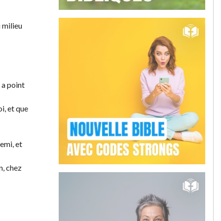
u milieu
 a point
i, et que
emi, et
n, chez