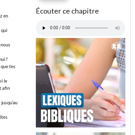
Écouter ce chapitre
ez en
 qui
e nous
ui ?
 que tes
i le
t afin
 jusqu’au
îtes