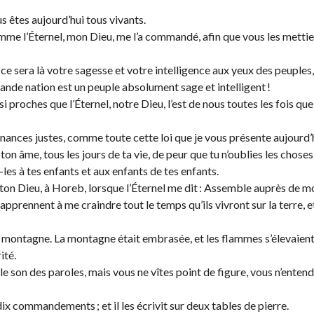
us êtes aujourd’hui tous vivants.
omme l’Éternel, mon Dieu, me l’a commandé, afin que vous les metti
ce sera là votre sagesse et votre intelligence aux yeux des peuples,
grande nation est un peuple absolument sage et intelligent !
si proches que l’Éternel, notre Dieu, l’est de nous toutes les fois qu
onnances justes, comme toute cette loi que je vous présente aujourd’h
on âme, tous les jours de ta vie, de peur que tu n’oublies les choses
-les à tes enfants et aux enfants de tes enfants.
 ton Dieu, à Horeb, lorsque l’Éternel me dit : Assemble auprès de mo
 apprennent à me craindre tout le temps qu’ils vivront sur la terre, e
 montagne. La montagne était embrasée, et les flammes s’élevaient
ité.
 le son des paroles, mais vous ne vîtes point de figure, vous n’entend
 dix commandements ; et il les écrivit sur deux tables de pierre.