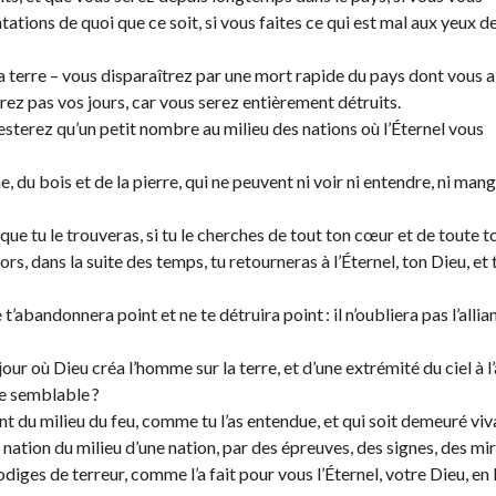
ations de quoi que ce soit, si vous faites ce qui est mal aux yeux de 
 la terre – vous disparaîtrez par une mort rapide du pays dont vous a
ez pas vos jours, car vous serez entièrement détruits.
esterez qu’un petit nombre au milieu des nations où l’Éternel vous
du bois et de la pierre, qui ne peuvent ni voir ni entendre, ni mange
t que tu le trouveras, si tu le cherches de tout ton cœur et de toute 
rs, dans la suite des temps, tu retourneras à l’Éternel, ton Dieu, et 
t’abandonnera point et ne te détruira point : il n’oubliera pas l’allia
ur où Dieu créa l’homme sur la terre, et d’une extrémité du ciel à l’a
se semblable ?
nt du milieu du feu, comme tu l’as entendue, et qui soit demeuré viv
e nation du milieu d’une nation, par des épreuves, des signes, des mi
diges de terreur, comme l’a fait pour vous l’Éternel, votre Dieu, en