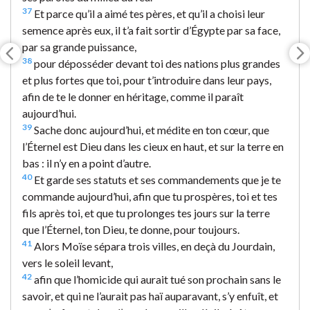
37
Et parce qu’il a aimé tes pères, et qu’il a choisi leur
semence après eux, il t’a fait sortir d’Égypte par sa face,
par sa grande puissance,
38
pour déposséder devant toi des nations plus grandes
et plus fortes que toi, pour t’introduire dans leur pays,
afin de te le donner en héritage, comme il paraît
aujourd’hui.
39
Sache donc aujourd’hui, et médite en ton cœur, que
l’Éternel est Dieu dans les cieux en haut, et sur la terre en
bas : il n’y en a point d’autre.
40
Et garde ses statuts et ses commandements que je te
commande aujourd’hui, afin que tu prospères, toi et tes
fils après toi, et que tu prolonges tes jours sur la terre
que l’Éternel, ton Dieu, te donne, pour toujours.
41
Alors Moïse sépara trois villes, en deçà du Jourdain,
vers le soleil levant,
42
afin que l’homicide qui aurait tué son prochain sans le
savoir, et qui ne l’aurait pas haï auparavant, s’y enfuît, et