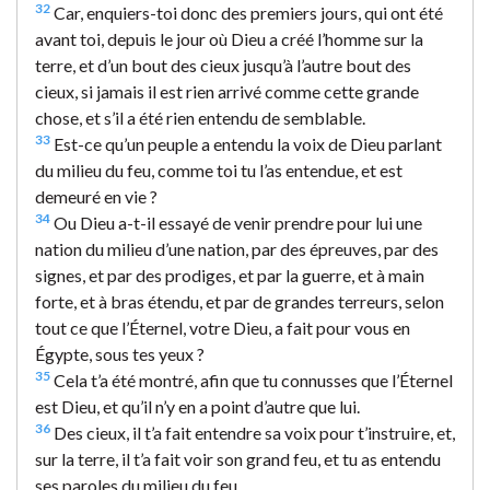
32
Car, enquiers-toi donc des premiers jours, qui ont été
avant toi, depuis le jour où Dieu a créé l’homme sur la
terre, et d’un bout des cieux jusqu’à l’autre bout des
cieux, si jamais il est rien arrivé comme cette grande
chose, et s’il a été rien entendu de semblable.
33
Est-ce qu’un peuple a entendu la voix de Dieu parlant
du milieu du feu, comme toi tu l’as entendue, et est
demeuré en vie ?
34
Ou Dieu a-t-il essayé de venir prendre pour lui une
nation du milieu d’une nation, par des épreuves, par des
signes, et par des prodiges, et par la guerre, et à main
forte, et à bras étendu, et par de grandes terreurs, selon
tout ce que l’Éternel, votre Dieu, a fait pour vous en
Égypte, sous tes yeux ?
35
Cela t’a été montré, afin que tu connusses que l’Éternel
est Dieu, et qu’il n’y en a point d’autre que lui.
36
Des cieux, il t’a fait entendre sa voix pour t’instruire, et,
sur la terre, il t’a fait voir son grand feu, et tu as entendu
ses paroles du milieu du feu.