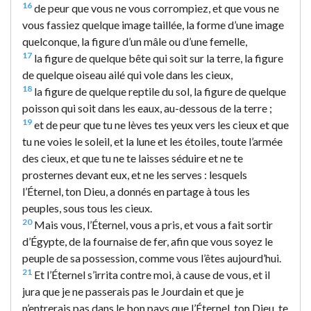
16
de peur que vous ne vous corrompiez, et que vous ne
vous fassiez quelque image taillée, la forme d’une image
quelconque, la figure d’un mâle ou d’une femelle,
17
la figure de quelque bête qui soit sur la terre, la figure
de quelque oiseau ailé qui vole dans les cieux,
18
la figure de quelque reptile du sol, la figure de quelque
poisson qui soit dans les eaux, au-dessous de la terre ;
19
et de peur que tu ne lèves tes yeux vers les cieux et que
tu ne voies le soleil, et la lune et les étoiles, toute l’armée
des cieux, et que tu ne te laisses séduire et ne te
prosternes devant eux, et ne les serves : lesquels
l’Éternel, ton Dieu, a donnés en partage à tous les
peuples, sous tous les cieux.
20
Mais vous, l’Éternel, vous a pris, et vous a fait sortir
d’Égypte, de la fournaise de fer, afin que vous soyez le
peuple de sa possession, comme vous l’êtes aujourd’hui.
21
Et l’Éternel s’irrita contre moi, à cause de vous, et il
jura que je ne passerais pas le Jourdain et que je
n’entrerais pas dans le bon pays que l’Éternel, ton Dieu, te