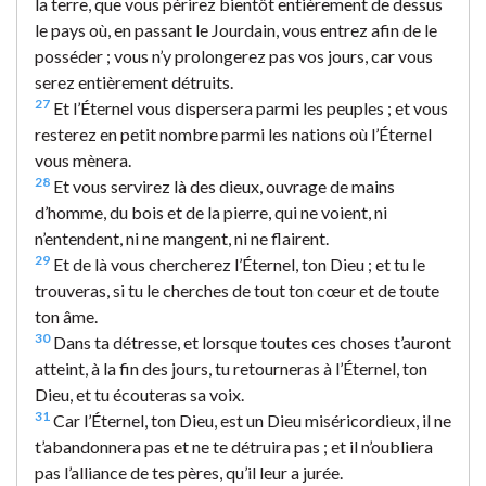
la terre, que vous périrez bientôt entièrement de dessus
le pays où, en passant le Jourdain, vous entrez afin de le
posséder ; vous n’y prolongerez pas vos jours, car vous
serez entièrement détruits.
27
Et l’Éternel vous dispersera parmi les peuples ; et vous
resterez en petit nombre parmi les nations où l’Éternel
vous mènera.
28
Et vous servirez là des dieux, ouvrage de mains
d’homme, du bois et de la pierre, qui ne voient, ni
n’entendent, ni ne mangent, ni ne flairent.
29
Et de là vous chercherez l’Éternel, ton Dieu ; et tu le
trouveras, si tu le cherches de tout ton cœur et de toute
ton âme.
30
Dans ta détresse, et lorsque toutes ces choses t’auront
atteint, à la fin des jours, tu retourneras à l’Éternel, ton
Dieu, et tu écouteras sa voix.
31
Car l’Éternel, ton Dieu, est un Dieu miséricordieux, il ne
t’abandonnera pas et ne te détruira pas ; et il n’oubliera
pas l’alliance de tes pères, qu’il leur a jurée.