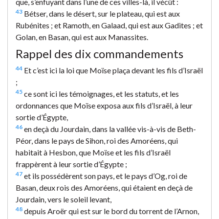
que, s’enfuyant dans l’une de ces villes-là, il vécût :
43
Bétser, dans le désert, sur le plateau, qui est aux
Rubénites ; et Ramoth, en Galaad, qui est aux Gadites ; et
Golan, en Basan, qui est aux Manassites.
Rappel des dix commandements
44
Et c’est ici la loi que Moïse plaça devant les fils d’Israël
;
45
ce sont ici les témoignages, et les statuts, et les
ordonnances que Moïse exposa aux fils d’Israël, à leur
sortie d’Égypte,
46
en deçà du Jourdain, dans la vallée vis-à-vis de Beth-
Péor, dans le pays de Sihon, roi des Amoréens, qui
habitait à Hesbon, que Moïse et les fils d’Israël
frappèrent à leur sortie d’Égypte ;
47
et ils possédèrent son pays, et le pays d’Og, roi de
Basan, deux rois des Amoréens, qui étaient en deçà de
Jourdain, vers le soleil levant,
48
depuis Aroër qui est sur le bord du torrent de l’Arnon,