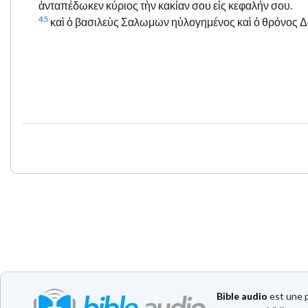
ἀνταπέδωκεν κύριος τὴν κακίαν σου εἰς κεφαλήν σου.
45
καὶ ὁ βασιλεὺς Σαλωμων ηὐλογημένος καὶ ὁ θρόνος Δαυ
Bible audio
est une p