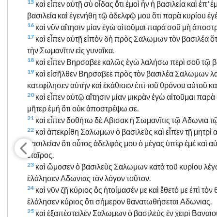
15
καὶ εἶπεν αὐτῇ σὺ οἶδας ὅτι ἐμοὶ ἦν ἡ βασιλεία καὶ ἐπ
βασιλεία καὶ ἐγενήθη τῷ ἀδελφῷ μου ὅτι παρὰ κυρίου ἐγ
16
καὶ νῦν αἴτησιν μίαν ἐγὼ αἰτοῦμαι παρὰ σοῦ μὴ ἀποσ
17
καὶ εἶπεν αὐτῇ εἰπὸν δὴ πρὸς Σαλωμων τὸν βασιλέα ὅ
τὴν Σωμανῖτιν εἰς γυναῖκα.
18
καὶ εἶπεν Βηρσαβεε καλῶς ἐγὼ λαλήσω περὶ σοῦ τῷ βα
19
καὶ εἰσῆλθεν Βηρσαβεε πρὸς τὸν βασιλέα Σαλωμων λαλ
κατεφίλησεν αὐτὴν καὶ ἐκάθισεν ἐπὶ τοῦ θρόνου αὐτοῦ καὶ
20
καὶ εἶπεν αὐτῷ αἴτησιν μίαν μικρὰν ἐγὼ αἰτοῦμαι παρ
μῆτερ ἐμή ὅτι οὐκ ἀποστρέψω σε.
21
καὶ εἶπεν δοθήτω δὲ Αβισακ ἡ Σωμανῖτις τῷ Αδωνια τῷ
22
καὶ ἀπεκρίθη Σαλωμων ὁ βασιλεὺς καὶ εἶπεν τῇ μητρὶ αὐ
βασιλείαν ὅτι οὗτος ἀδελφός μου ὁ μέγας ὑπὲρ ἐμέ καὶ α
ἑταῖρος.
23
καὶ ὤμοσεν ὁ βασιλεὺς Σαλωμων κατὰ τοῦ κυρίου λέγων
ἐλάλησεν Αδωνιας τὸν λόγον τοῦτον.
24
καὶ νῦν ζῇ κύριος ὃς ἡτοίμασέν με καὶ ἔθετό με ἐπὶ τὸ
ἐλάλησεν κύριος ὅτι σήμερον θανατωθήσεται Αδωνιας.
25
καὶ ἐξαπέστειλεν Σαλωμων ὁ βασιλεὺς ἐν χειρὶ Βαναιου