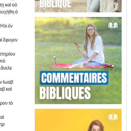
τῃ καὶ οὐ
κουχήθη ὁ
Ηλι ἐν
αὶ ἔφυγεν
αστηρίου
ἀπὸ
 ἄνελε
εν Ιωαβ
αβ καὶ
ερον τὸ
αὶ
Νηρ