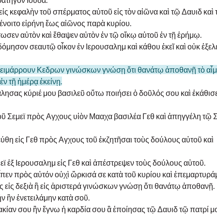
εἰς κεφαλὴν τοῦ σπέρματος αὐτοῦ εἰς τὸν αἰῶνα καὶ τῷ Δαυιδ καὶ
ένοιτο εἰρήνη ἕως αἰῶνος παρὰ κυρίου.
ωσεν αὐτὸν καὶ ἔθαψεν αὐτὸν ἐν τῷ οἴκῳ αὐτοῦ ἐν τῇ ἐρήμῳ.
οδόμησον σεαυτῷ οἶκον ἐν Ιερουσαλημ καὶ κάθου ἐκεῖ καὶ οὐκ ἐξε
ὸν χειμάρρουν Κεδρων γινώσκων γνώσῃ ὅτι θανάτῳ ἀποθανῇ τὸ αἷ
ἐν τῇ ἡμέρᾳ ἐκείνῃ.
άλησας κύριέ μου βασιλεῦ οὕτω ποιήσει ὁ δοῦλός σου καὶ ἐκάθισ
τοῦ Σεμεϊ πρὸς Αγχους υἱὸν Μααχα βασιλέα Γεθ καὶ ἀπηγγέλη τῷ Σ
εύθη εἰς Γεθ πρὸς Αγχους τοῦ ἐκζητῆσαι τοὺς δούλους αὐτοῦ καὶ
ϊ ἐξ Ιερουσαλημ εἰς Γεθ καὶ ἀπέστρεψεν τοὺς δούλους αὐτοῦ.
 εἶπεν πρὸς αὐτόν οὐχὶ ὥρκισά σε κατὰ τοῦ κυρίου καὶ ἐπεμαρτυρά
ς εἰς δεξιὰ ἢ εἰς ἀριστερά γινώσκων γνώσῃ ὅτι θανάτῳ ἀποθανῇ.
ήν ἣν ἐνετειλάμην κατὰ σοῦ.
ακίαν σου ἣν ἔγνω ἡ καρδία σου ἃ ἐποίησας τῷ Δαυιδ τῷ πατρί μ