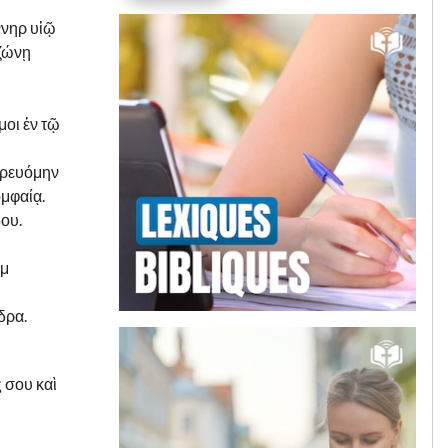
ννηρ υἱῷ
 ζώνῃ
μοι ἐν τῷ
πορευόμην
ομφαίᾳ.
δου.
ημ
δρα.
 σου καὶ