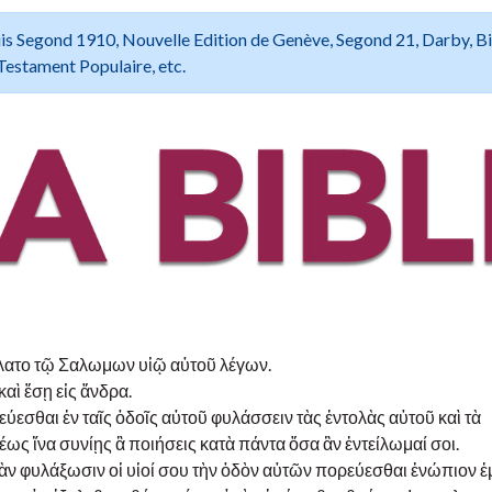
 Louis Segond 1910, Nouvelle Edition de Genève, Segond 21, Darby, B
Testament Populaire, etc.
είλατο τῷ Σαλωμων υἱῷ αὐτοῦ λέγων.
αὶ ἔσῃ εἰς ἄνδρα.
ύεσθαι ἐν ταῖς ὁδοῖς αὐτοῦ φυλάσσειν τὰς ἐντολὰς αὐτοῦ καὶ τὰ
ως ἵνα συνίῃς ἃ ποιήσεις κατὰ πάντα ὅσα ἂν ἐντείλωμαί σοι.
ἐὰν φυλάξωσιν οἱ υἱοί σου τὴν ὁδὸν αὐτῶν πορεύεσθαι ἐνώπιον ἐ