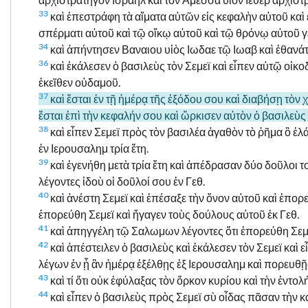
33
καὶ ἐπεστράφη τὰ αἵματα αὐτῶν εἰς κεφαλὴν αὐτοῦ καὶ 
σπέρματι αὐτοῦ καὶ τῷ οἴκῳ αὐτοῦ καὶ τῷ θρόνῳ αὐτοῦ γ
34
καὶ ἀπήντησεν Βαναιου υἱὸς Ιωδαε τῷ Ιωαβ καὶ ἐθανάτ
36
καὶ ἐκάλεσεν ὁ βασιλεὺς τὸν Σεμεϊ καὶ εἶπεν αὐτῷ οἰκ
ἐκεῖθεν οὐδαμοῦ.
37
καὶ ἔσται ἐν τῇ ἡμέρᾳ τῆς ἐξόδου σου καὶ διαβήσῃ τ
ἔσται ἐπὶ τὴν κεφαλήν σου καὶ ὥρκισεν αὐτὸν ὁ βασιλεὺς 
38
καὶ εἶπεν Σεμεϊ πρὸς τὸν βασιλέα ἀγαθὸν τὸ ῥῆμα ὃ ἐλ
ἐν Ιερουσαλημ τρία ἔτη.
39
καὶ ἐγενήθη μετὰ τρία ἔτη καὶ ἀπέδρασαν δύο δοῦλοι 
λέγοντες ἰδοὺ οἱ δοῦλοί σου ἐν Γεθ.
40
καὶ ἀνέστη Σεμεϊ καὶ ἐπέσαξε τὴν ὄνον αὐτοῦ καὶ ἐπορ
ἐπορεύθη Σεμεϊ καὶ ἤγαγεν τοὺς δούλους αὐτοῦ ἐκ Γεθ.
41
καὶ ἀπηγγέλη τῷ Σαλωμων λέγοντες ὅτι ἐπορεύθη Σεμε
42
καὶ ἀπέστειλεν ὁ βασιλεὺς καὶ ἐκάλεσεν τὸν Σεμεϊ καὶ
λέγων ἐν ᾗ ἂν ἡμέρᾳ ἐξέλθῃς ἐξ Ιερουσαλημ καὶ πορευθῇ
43
καὶ τί ὅτι οὐκ ἐφύλαξας τὸν ὅρκον κυρίου καὶ τὴν ἐντολ
44
καὶ εἶπεν ὁ βασιλεὺς πρὸς Σεμεϊ σὺ οἶδας πᾶσαν τὴν κ