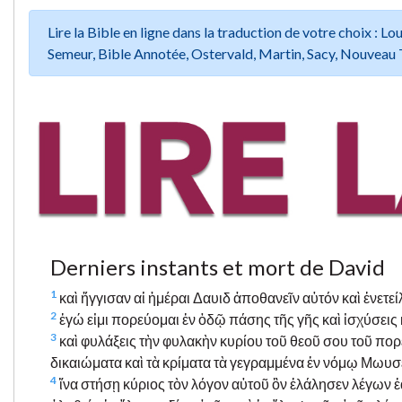
Lire la Bible en ligne dans la traduction de votre choix :
Semeur, Bible Annotée, Ostervald, Martin, Sacy, Nouveau 
Derniers instants et mort de David
1
καὶ ἤγγισαν αἱ ἡμέραι Δαυιδ ἀποθανεῖν αὐτόν καὶ ἐνετ
2
ἐγώ εἰμι πορεύομαι ἐν ὁδῷ πάσης τῆς γῆς καὶ ἰσχύσεις κ
3
καὶ φυλάξεις τὴν φυλακὴν κυρίου τοῦ θεοῦ σου τοῦ πορε
δικαιώματα καὶ τὰ κρίματα τὰ γεγραμμένα ἐν νόμῳ Μωυσέ
4
ἵνα στήσῃ κύριος τὸν λόγον αὐτοῦ ὃν ἐλάλησεν λέγων 