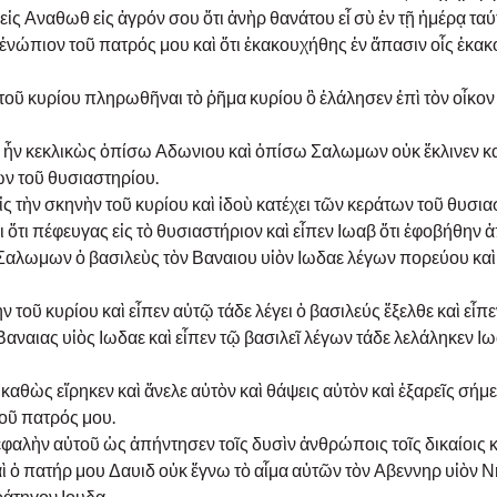
εἰς Αναθωθ εἰς ἀγρόν σου ὅτι ἀνὴρ θανάτου εἶ σὺ ἐν τῇ ἡμέρᾳ ταύ
ἐνώπιον τοῦ πατρός μου καὶ ὅτι ἐκακουχήθης ἐν ἅπασιν οἷς ἐκα
τοῦ κυρίου πληρωθῆναι τὸ ῥῆμα κυρίου ὃ ἐλάλησεν ἐπὶ τὸν οἶκον 
αβ ἦν κεκλικὼς ὀπίσω Αδωνιου καὶ ὀπίσω Σαλωμων οὐκ ἔκλινεν κ
ων τοῦ θυσιαστηρίου.
ς τὴν σκηνὴν τοῦ κυρίου καὶ ἰδοὺ κατέχει τῶν κεράτων τοῦ θυσι
 ὅτι πέφευγας εἰς τὸ θυσιαστήριον καὶ εἶπεν Ιωαβ ὅτι ἐφοβήθην 
Σαλωμων ὁ βασιλεὺς τὸν Βαναιου υἱὸν Ιωδαε λέγων πορεύου καὶ
 τοῦ κυρίου καὶ εἶπεν αὐτῷ τάδε λέγει ὁ βασιλεύς ἔξελθε καὶ εἶπ
ναιας υἱὸς Ιωδαε καὶ εἶπεν τῷ βασιλεῖ λέγων τάδε λελάληκεν Ιω
αθὼς εἴρηκεν καὶ ἄνελε αὐτὸν καὶ θάψεις αὐτὸν καὶ ἐξαρεῖς σήμ
τοῦ πατρός μου.
κεφαλὴν αὐτοῦ ὡς ἀπήντησεν τοῖς δυσὶν ἀνθρώποις τοῖς δικαίοις κ
αὶ ὁ πατήρ μου Δαυιδ οὐκ ἔγνω τὸ αἷμα αὐτῶν τὸν Αβεννηρ υἱὸν 
ράτηγον Ιουδα.