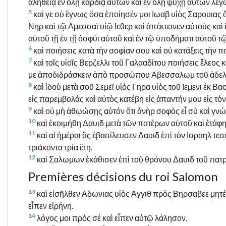
ἀληθείᾳ ἐν ὅλῃ καρδίᾳ αὐτῶν καὶ ἐν ὅλῃ ψυχῇ αὐτῶν λέ
5
καί γε σὺ ἔγνως ὅσα ἐποίησέν μοι Ιωαβ υἱὸς Σαρουιας
Νηρ καὶ τῷ Αμεσσαϊ υἱῷ Ιεθερ καὶ ἀπέκτεινεν αὐτοὺς καὶ
αὐτοῦ τῇ ἐν τῇ ὀσφύι αὐτοῦ καὶ ἐν τῷ ὑποδήματι αὐτοῦ τῷ
6
καὶ ποιήσεις κατὰ τὴν σοφίαν σου καὶ οὐ κατάξεις τὴν πο
7
καὶ τοῖς υἱοῖς Βερζελλι τοῦ Γαλααδίτου ποιήσεις ἔλεος κ
με ἀποδιδράσκειν ἀπὸ προσώπου Αβεσσαλωμ τοῦ ἀδελ
8
καὶ ἰδοὺ μετὰ σοῦ Σεμεϊ υἱὸς Γηρα υἱὸς τοῦ Ιεμενι ἐκ 
εἰς παρεμβολάς καὶ αὐτὸς κατέβη εἰς ἀπαντήν μου εἰς τ
9
καὶ οὐ μὴ ἀθῳώσῃς αὐτόν ὅτι ἀνὴρ σοφὸς εἶ σὺ καὶ γνώσῃ
10
καὶ ἐκοιμήθη Δαυιδ μετὰ τῶν πατέρων αὐτοῦ καὶ ἐτάφη 
11
καὶ αἱ ἡμέραι ἃς ἐβασίλευσεν Δαυιδ ἐπὶ τὸν Ισραηλ τε
τριάκοντα τρία ἔτη.
12
καὶ Σαλωμων ἐκάθισεν ἐπὶ τοῦ θρόνου Δαυιδ τοῦ πατρ
Premières décisions du roi Salomon
13
καὶ εἰσῆλθεν Αδωνιας υἱὸς Αγγιθ πρὸς Βηρσαβεε μητέ
εἶπεν εἰρήνη.
14
λόγος μοι πρὸς σέ καὶ εἶπεν αὐτῷ λάλησον.