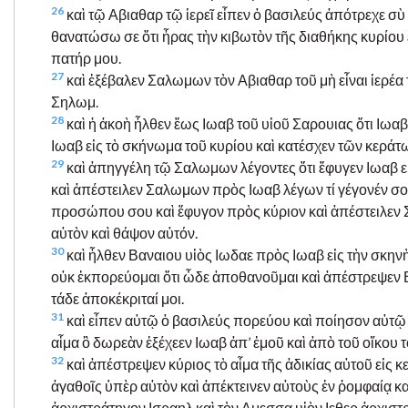
26
καὶ τῷ Αβιαθαρ τῷ ἱερεῖ εἶπεν ὁ βασιλεύς ἀπότρεχε σὺ 
θανατώσω σε ὅτι ἦρας τὴν κιβωτὸν τῆς διαθήκης κυρίου 
πατήρ μου.
27
καὶ ἐξέβαλεν Σαλωμων τὸν Αβιαθαρ τοῦ μὴ εἶναι ἱερέα 
Σηλωμ.
28
καὶ ἡ ἀκοὴ ἦλθεν ἕως Ιωαβ τοῦ υἱοῦ Σαρουιας ὅτι Ιω
Ιωαβ εἰς τὸ σκήνωμα τοῦ κυρίου καὶ κατέσχεν τῶν κεράτ
29
καὶ ἀπηγγέλη τῷ Σαλωμων λέγοντες ὅτι ἔφυγεν Ιωαβ εἰ
καὶ ἀπέστειλεν Σαλωμων πρὸς Ιωαβ λέγων τί γέγονέν σοι
προσώπου σου καὶ ἔφυγον πρὸς κύριον καὶ ἀπέστειλεν 
αὐτὸν καὶ θάψον αὐτόν.
30
καὶ ἦλθεν Βαναιου υἱὸς Ιωδαε πρὸς Ιωαβ εἰς τὴν σκηνὴν
οὐκ ἐκπορεύομαι ὅτι ὧδε ἀποθανοῦμαι καὶ ἀπέστρεψεν Βα
τάδε ἀποκέκριταί μοι.
31
καὶ εἶπεν αὐτῷ ὁ βασιλεύς πορεύου καὶ ποίησον αὐτῷ κ
αἷμα ὃ δωρεὰν ἐξέχεεν Ιωαβ ἀπ’ ἐμοῦ καὶ ἀπὸ τοῦ οἴκου 
32
καὶ ἀπέστρεψεν κύριος τὸ αἷμα τῆς ἀδικίας αὐτοῦ εἰς 
ἀγαθοῖς ὑπὲρ αὐτὸν καὶ ἀπέκτεινεν αὐτοὺς ἐν ῥομφαίᾳ κ
ἀρχιστράτηγον Ισραηλ καὶ τὸν Αμεσσα υἱὸν Ιεθερ ἀρχιστ