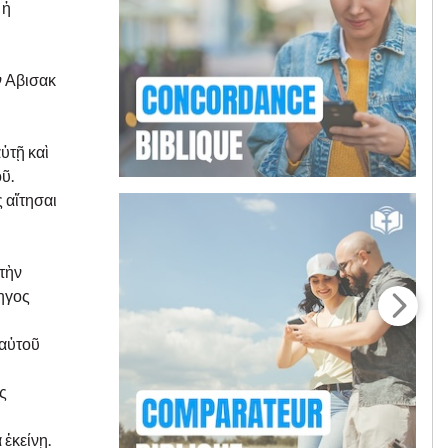
 ἡ
ν Αβισακ
ὐτῇ καὶ
ῦ.
 αἴτησαι
 τὴν
τηγος
 αὐτοῦ
ς
 ἐκείνῃ.