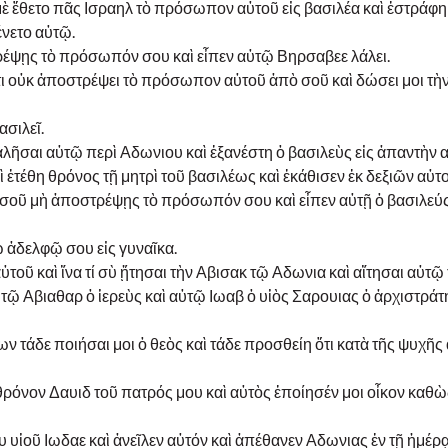
’ ἐμὲ ἔθετο πᾶς Ισραηλ τὸ πρόσωπον αὐτοῦ εἰς βασιλέα καὶ ἐστράφη
ένετο αὐτῷ.
τρέψῃς τὸ πρόσωπόν σου καὶ εἶπεν αὐτῷ Βηρσαβεε λάλει.
τι οὐκ ἀποστρέψει τὸ πρόσωπον αὐτοῦ ἀπὸ σοῦ καὶ δώσει μοι τὴ
σιλεῖ.
ῆσαι αὐτῷ περὶ Αδωνιου καὶ ἐξανέστη ὁ βασιλεὺς εἰς ἀπαντὴν α
 ἐτέθη θρόνος τῇ μητρὶ τοῦ βασιλέως καὶ ἐκάθισεν ἐκ δεξιῶν αὐτο
ὰ σοῦ μὴ ἀποστρέψῃς τὸ πρόσωπόν σου καὶ εἶπεν αὐτῇ ὁ βασιλεύς
 ἀδελφῷ σου εἰς γυναῖκα.
τοῦ καὶ ἵνα τί σὺ ᾔτησαι τὴν Αβισακ τῷ Αδωνια καὶ αἴτησαι αὐτῷ
ὐτῷ Αβιαθαρ ὁ ἱερεὺς καὶ αὐτῷ Ιωαβ ὁ υἱὸς Σαρουιας ὁ ἀρχιστρά
 τάδε ποιήσαι μοι ὁ θεὸς καὶ τάδε προσθείη ὅτι κατὰ τῆς ψυχῆς
ν θρόνον Δαυιδ τοῦ πατρός μου καὶ αὐτὸς ἐποίησέν μοι οἶκον καθὼ
 υἱοῦ Ιωδαε καὶ ἀνεῖλεν αὐτόν καὶ ἀπέθανεν Αδωνιας ἐν τῇ ἡμέρᾳ