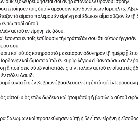
γων οὐκ ἐξολεθρευθήσεταί σοι ἀνὴρ ἐπάνωθεν θρόνου Ισραηλ.
 ὅσα ἐποίησεν τοῖς δυσὶν ἄρχουσιν τῶν δυνάμεων Ισραηλ τῷ Αβε
 ἔταξεν τὰ αἵματα πολέμου ἐν εἰρήνῃ καὶ ἔδωκεν αἷμα ἀθῷον ἐν τῇ
 ἐν τῷ ποδὶ αὐτοῦ.
λιὰν αὐτοῦ ἐν εἰρήνῃ εἰς ᾅδου.
αὶ ἔσονται ἐν τοῖς ἐσθίουσιν τὴν τράπεζάν σου ὅτι οὕτως ἤγγισάν 
φοῦ σου.
Βαουριμ καὶ αὐτὸς κατηράσατό με κατάραν ὀδυνηρὰν τῇ ἡμέρᾳ ᾗ ἐ
ὸν Ιορδάνην καὶ ὤμοσα αὐτῷ ἐν κυρίῳ λέγων εἰ θανατώσω σε ἐν ῥ
 ἃ ποιήσεις αὐτῷ καὶ κατάξεις τὴν πολιὰν αὐτοῦ ἐν αἵματι εἰς ᾅ
ἐν πόλει Δαυιδ.
σσαράκοντα ἔτη ἐν Χεβρων ἐβασίλευσεν ἔτη ἑπτὰ καὶ ἐν Ιερουσαλ
ὸς αὐτοῦ υἱὸς ἐτῶν δώδεκα καὶ ἡτοιμάσθη ἡ βασιλεία αὐτοῦ σφό
ρα Σαλωμων καὶ προσεκύνησεν αὐτῇ ἡ δὲ εἶπεν εἰρήνη ἡ εἴσοδός