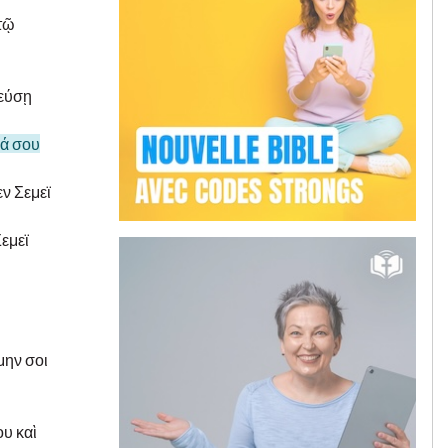
 τῷ
λεύσῃ
μά σου
εν Σεμεϊ
εμεϊ
μην σοι
ου καὶ