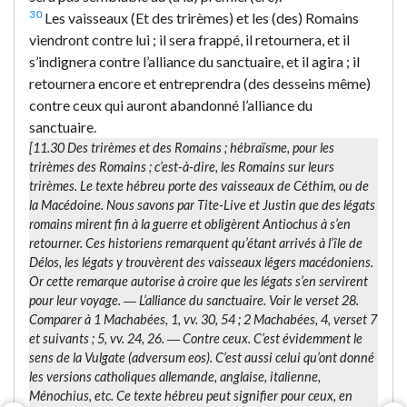
30
Les vaisseaux (Et des trirèmes) et les (des) Romains
viendront contre lui ; il sera frappé, il retournera, et il
s’indignera contre l’alliance du sanctuaire, et il agira ; il
retournera encore et entreprendra (des desseins même)
contre ceux qui auront abandonné l’alliance du
sanctuaire.
[11.30
Des trirèmes et des Romains
; hébraïsme, pour les
trirèmes des Romains ; c’est-à-dire, les Romains sur leurs
trirèmes. Le texte hébreu porte des vaisseaux de Céthim, ou de
la Macédoine. Nous savons par Tite-Live et Justin que des légats
romains mirent fin à la guerre et obligèrent Antiochus à s’en
retourner. Ces historiens remarquent qu’étant arrivés à l’île de
Délos, les légats y trouvèrent des vaisseaux légers macédoniens.
Or cette remarque autorise à croire que les légats s’en servirent
pour leur voyage. ―
L’alliance du sanctuaire.
Voir le verset 28.
Comparer à 1 Machabées, 1, vv. 30, 54 ; 2 Machabées, 4, verset 7
et suivants ; 5, vv. 24, 26. ―
Contre ceux.
C’est évidemment le
sens de la Vulgate (
adversum eos
). C’est aussi celui qu’ont donné
les versions catholiques allemande, anglaise, italienne,
Ménochius, etc. Ce texte hébreu peut signifier
pour ceux, en