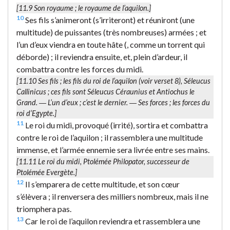
[11.9
Son royaume
; le royaume de l’aquilon.]
10
Ses fils s’animeront (s’irriteront) et réuniront (une
multitude) de puissantes (très nombreuses) armées ; et
l’un d’eux viendra en toute hâte (, comme un torrent qui
déborde) ; il reviendra ensuite, et, plein d’ardeur, il
combattra contre les forces du midi.
[11.10
Ses fils
; les fils du roi de l’aquilon (voir verset 8), Séleucus
Callinicus ; ces fils sont Séleucus Céraunius et Antiochus le
Grand. ―
L’un d’eux
; c’est le dernier. ―
Ses forces
; les forces du
roi d’Egypte.]
11
Le roi du midi, provoqué (irrité), sortira et combattra
contre le roi de l’aquilon ; il rassemblera une multitude
immense, et l’armée ennemie sera livrée entre ses mains.
[11.11
Le roi du midi
, Ptolémée Philopator, successeur de
Ptolémée Evergète.]
12
Il s’emparera de cette multitude, et son cœur
s’élèvera ; il renversera des milliers nombreux, mais il ne
triomphera pas.
13
Car le roi de l’aquilon reviendra et rassemblera une