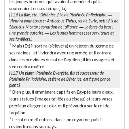
les jeunes hommes qui l’avaient amenée et qui la
soutenaient en ces temps(-là).
[11.6
La fille
, etc. ; Bérénice, fille de Ptolémée Philadelphe. ―
Viendra
pour épouser Antiochus Théus, roi de Syrie, petit-fils de
Séleucus-Nicator ; condition de l’alliance. ―
La force du bras
;
une grande autorité. ―
Les jeunes hommes
; ses serviteurs et
ses familiers.]
7
Mais (Et) il sortira (s’élèvera) un rejeton du germe de
ses racines ; et il viendra avec une armée, et il entrera
dans les provinces du roi de l’aquilon ; il les ravagera et
s’en rendra maître.
[11.7
Un plant
; Ptolémée Evergète, fils et successeur de
Ptolémée Philadelphe, et frère de Bérénice, est figuré par ce
plant.]
8
Bien plus, il emmènera captifs en Egypte leurs dieux,
leurs statues (images taillées au ciseau) et leurs vases
précieux d’argent et d’or, et il prévaudra sur le roi de
l’aquilon.
9
Le roi du midi entrera dans son royaume, puis il
reviendra dans son pays.