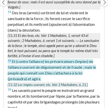
faveur de ceux
; mais il est aussi susceptible du sens donné par la
Vulgate.]
31
Des bras (armés) sortiront de lui et violeront le
sanctuaire de la force ; ils feront cesser le sacrifice
perpétuel, et ils mettront (ajouteront à) l’abomination
(dans) la désolation.
[11.31
Et des bras
, etc. Voir 1 Machabées, 1, verset 43 et
suivants ; 2 Machabées, 6, verset 1 et suivants. ―
Le sanctuaire
de la force
; le temple, ainsi appelé parce qu’on y adorait le Dieu
fort, le tout-puissant, ou parce que le temple lui-même était très
fortifié, à l’instar d’une citadelle.]
32
Et (contre l’alliance) les prévaricateurs (impies) de
l’alliance useront de déguisement et de fraude ; mais le
peuple qui connaît son Dieu s’attachera à la loi
(prévaudra) et agira.
[11.32
Les impies useront
, etc. Voir 2 Machabées, 6, 21.]
33
Les savants parmi le peuple en instruiront un grand
nombre, et ils tomberont par l’épée, par la flamme, par la
captivité et par des brigandages prolongés (de plusieurs
jours).