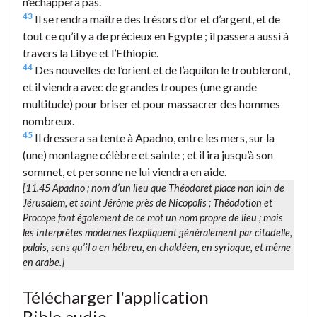
n’échappera pas.
43
Il se rendra maître des trésors d’or et d’argent, et de
tout ce qu’il y a de précieux en Egypte ; il passera aussi à
travers la Libye et l’Ethiopie.
44
Des nouvelles de l’orient et de l’aquilon le troubleront,
et il viendra avec de grandes troupes (une grande
multitude) pour briser et pour massacrer des hommes
nombreux.
45
Il dressera sa tente à Apadno, entre les mers, sur la
(une) montagne célèbre et sainte ; et il ira jusqu’à son
sommet, et personne ne lui viendra en aide.
[11.45
Apadno
; nom d’un lieu que Théodoret place non loin de
Jérusalem, et saint Jérôme près de Nicopolis ; Théodotion et
Procope font également de ce mot un nom propre de lieu ; mais
les interprètes modernes l’expliquent généralement par
citadelle,
palais
, sens qu’il a en hébreu, en chaldéen, en syriaque, et même
en arabe.]
Télécharger l'application
Bible.audio