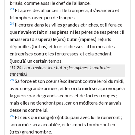
brisés, comme aussi le chef de l’alliance.
23
Et après des alliances, il le trompera, il s’avancera et
triomphera avec peu de troupes.
24
Il entrera dans les villes grandes et riches, et il fera ce
que n’avaient fait ni ses pères, ni les pères de ses pères : il
amassera (dissipera) le(urs) butin (rapines), le(ur)s
dépouilles (butins) et leurs richesses ; il formera des
entreprises contre les forteresses, et cela pendant
(jusqu’à) un certain temps.
[11.24
Leurs rapines, leur butin
; les rapines, le butin des
ennemis.]
25
Sa force et son cœur s’exciteront contre le roi du midi,
avec une grande armée ; et le roi du midi sera provoqué à
la guerre par de grands secours et de fortes troupes ;
mais elles ne tiendront pas, car on méditera de mauvais
desseins contre lui.
26
Et ceux qui mange(ro)nt du pain avec lui le ruineront ;
son armée sera accablée, et les morts tomberont en
(très) grand nombre.