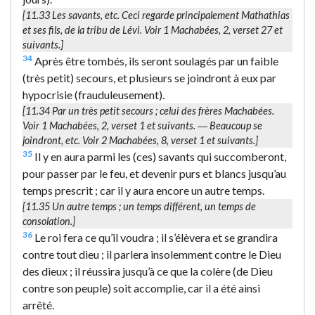
[11.33
Les savants
, etc. Ceci regarde principalement Mathathias
et ses fils, de la tribu de Lévi. Voir 1 Machabées, 2, verset 27 et
suivants.]
34
Après être tombés, ils seront soulagés par un faible
(très petit) secours, et plusieurs se joindront à eux par
hypocrisie (frauduleusement).
[11.34
Par un très petit secours
; celui des frères Machabées.
Voir 1 Machabées, 2, verset 1 et suivants. ―
Beaucoup se
joindront
, etc. Voir 2 Machabées, 8, verset 1 et suivants.]
35
Il y en aura parmi les (ces) savants qui succomberont,
pour passer par le feu, et devenir purs et blancs jusqu’au
temps prescrit ; car il y aura encore un autre temps.
[11.35
Un autre temps
; un temps différent, un temps de
consolation.]
36
Le roi fera ce qu’il voudra ; il s’élèvera et se grandira
contre tout dieu ; il parlera insolemment contre le Dieu
des dieux ; il réussira jusqu’à ce que la colère (de Dieu
contre son peuple) soit accomplie, car il a été ainsi
arrêté.