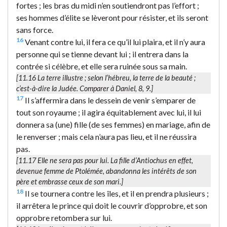
fortes ; les bras du midi n’en soutiendront pas l’effort ;
ses hommes d’élite se lèveront pour résister, et ils seront
sans force.
16
Venant contre lui, il fera ce qu’il lui plaira, et il n’y aura
personne qui se tienne devant lui ; il entrera dans la
contrée si célèbre, et elle sera ruinée sous sa main.
[11.16
La terre illustre
; selon l’hébreu,
la terre de la beauté
;
c’est-à-dire la Judée. Comparer à Daniel, 8, 9.]
17
Il s’affermira dans le dessein de venir s’emparer de
tout son royaume ; il agira équitablement avec lui, il lui
donnera sa (une) fille (de ses femmes) en mariage, afin de
le renverser ; mais cela n’aura pas lieu, et il ne réussira
pas.
[11.17
Elle ne sera pas pour lui.
La fille d’Antiochus en effet,
devenue femme de Ptolémée, abandonna les intérêts de son
père et embrasse ceux de son mari.]
18
Il se tournera contre les îles, et il en prendra plusieurs ;
il arrêtera le prince qui doit le couvrir d’opprobre, et son
opprobre retombera sur lui.