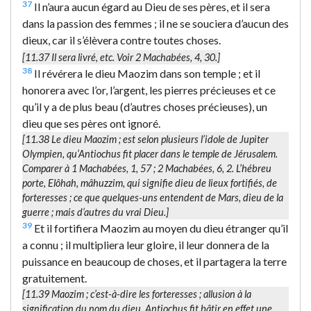
37
Il n’aura aucun égard au Dieu de ses pères, et il sera
dans la passion des femmes ; il ne se souciera d’aucun des
dieux, car il s’élèvera contre toutes choses.
[11.37
Il sera livré
, etc. Voir 2 Machabées, 4, 30.]
38
Il révérera le dieu Maozim dans son temple ; et il
honorera avec l’or, l’argent, les pierres précieuses et ce
qu’il y a de plus beau (d’autres choses précieuses), un
dieu que ses pères ont ignoré.
[11.38
Le dieu Maozim
; est selon plusieurs l’idole de Jupiter
Olympien, qu’Antiochus fit placer dans le temple de Jérusalem.
Comparer à 1 Machabées, 1, 57 ; 2 Machabées, 6, 2. L’hébreu
porte,
Elôhah, mâhuzzim
, qui signifie
dieu de lieux fortifiés, de
forteresses
; ce que quelques-uns entendent de Mars, dieu de la
guerre ; mais d’autres du vrai Dieu.]
39
Et il fortifiera Maozim au moyen du dieu étranger qu’il
a connu ; il multipliera leur gloire, il leur donnera de la
puissance en beaucoup de choses, et il partagera la terre
gratuitement.
[11.39
Maozim
; c’est-à-dire les forteresses ; allusion à la
signification du nom du dieu. Antiochus fit bâtir en effet une