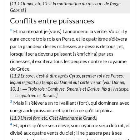
[11.1
Or moi
, etc. C’est la continuation du discours de l’ange
Gabriel.]
Conflits entre puissances
2
Et maintenant je (vous) t’annoncerai la vérité. Voici, il y
aura encore trois rois en Perse, et le quatrième s’élèvera
par la grandeur de ses richesses au-dessus de tous ; et,
lorsqu’il sera devenu puissant (s’enrichira) par ses
richesses, il excitera tous les peuples contre le royaume
de Grèce.
[11.2
Encore
; c’est-à-dire après Cyrus, premier roi des Perses,
lequel régnait au temps où Daniel eut cette vision (voir Daniel,
10, 1). ―
Trois rois
; Cambyse, Smerdis et Darius, fils d’Hystaspe.
―
Le quatrième
; Xerxès.]
3
Mais il s’élèvera un roi vaillant (fort), qui dominera avec
une grande puissance et qui fera ce qu’il lui plaira.
[11.3
Un roi fort
, etc. C’est Alexandre le Grand.]
4
Et, après qu’il se sera élevé, son royaume sera détruit, et
divisé aux quatre vents du ciel ; il ne passera pas à ses