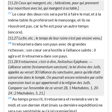
[11.26
Ceux qui mangent
, etc. ; hébraïsme, pour qui
prennent
leur nourriture avec lui, qui mangent à sa table
.]
27
Le cœur des deux rois sera porté à faire le mal, et à la
même table ils proféreront le mensonge, et ils ne
réussiront pas, car la fin est pour un autre temps
(encore).
[11.27
La fin
, etc. ; le temps de leur ruine n’est pas encore venu.]
28
Il retournera dans son pays avec de grandes
richesses ; son cœur sera hostile à l’alliance sainte ; il
agira et il retournera dans son pays.
[11.28
Il retournera
; c’est-à-dire, Antiochus Epiphane. ―
L’alliance sainte (testamentum sanctum)
; la loi divine des Juifs,
appelée au verset 30
l’alliance du sanctuaire
, parce qu’elle était
conservée dans le temple. On pourrait encore entendre par cette
expression tout ce qui appartenait à la religion des Juifs.
Comparer sur l’ensemble de ce verset 28, 1 Machabées, 1, 20-
24 ; 2 Machabées, 5, 21.]
29
Au temps prescrit, il retournera et reviendra vers le
midi, et son dernier état (mais sa dernière expédition) ne
sera pas semblable au (à la) premier(ère).