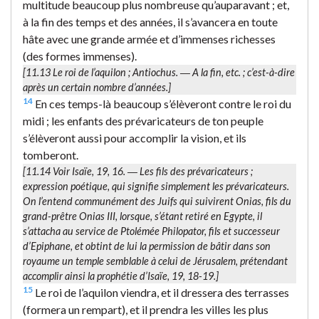
multitude beaucoup plus nombreuse qu’auparavant ; et,
à la fin des temps et des années, il s’avancera en toute
hâte avec une grande armée et d’immenses richesses
(des formes immenses).
[11.13
Le roi de l’aquilon
; Antiochus. ―
A la fin
, etc. ; c’est-à-dire
après un certain nombre d’années.]
14
En ces temps-là beaucoup s’élèveront contre le roi du
midi ; les enfants des prévaricateurs de ton peuple
s’élèveront aussi pour accomplir la vision, et ils
tomberont.
[11.14 Voir Isaïe, 19, 16. ―
Les fils des prévaricateurs
;
expression poétique, qui signifie simplement
les prévaricateurs
.
On l’entend communément des Juifs qui suivirent Onias, fils du
grand-prêtre Onias III, lorsque, s’étant retiré en Egypte, il
s’attacha au service de Ptolémée Philopator, fils et successeur
d’Epiphane, et obtint de lui la permission de bâtir dans son
royaume un temple semblable à celui de Jérusalem, prétendant
accomplir ainsi la prophétie d’Isaïe, 19, 18-19.]
15
Le roi de l’aquilon viendra, et il dressera des terrasses
(formera un rempart), et il prendra les villes les plus