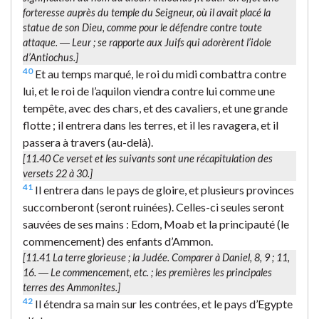
forteresse auprès du temple du Seigneur, où il avait placé la
statue de son Dieu, comme pour le défendre contre toute
attaque. ―
Leur
; se rapporte aux Juifs qui adorèrent l’idole
d’Antiochus.]
40
Et au temps marqué, le roi du midi combattra contre
lui, et le roi de l’aquilon viendra contre lui comme une
tempête, avec des chars, et des cavaliers, et une grande
flotte ; il entrera dans les terres, et il les ravagera, et il
passera à travers (au-delà).
[11.40 Ce verset et les suivants sont une récapitulation des
versets 22 à 30.]
41
Il entrera dans le pays de gloire, et plusieurs provinces
succomberont (seront ruinées). Celles-ci seules seront
sauvées de ses mains : Edom, Moab et la principauté (le
commencement) des enfants d’Ammon.
[11.41
La terre glorieuse
; la Judée. Comparer à Daniel, 8, 9 ; 11,
16. ―
Le commencement
, etc. ; les premières les principales
terres des Ammonites.]
42
Il étendra sa main sur les contrées, et le pays d’Egypte