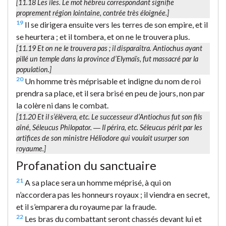
[11.18
Les îles.
Le mot hébreu correspondant signifie
proprement
région lointaine, contrée très éloignée
.]
19
Il se dirigera ensuite vers les terres de son empire, et il
se heurtera ; et il tombera, et on ne le trouvera plus.
[11.19
Et on ne le trouvera pas
; il disparaîtra. Antiochus ayant
pillé un temple dans la province d’Elymaïs, fut massacré par la
population.]
20
Un homme très méprisable et indigne du nom de roi
prendra sa place, et il sera brisé en peu de jours, non par
la colère ni dans le combat.
[11.20
Et il s’élèvera
, etc. Le successeur d’Antiochus fut son fils
aîné, Séleucus Philopator. ―
Il périra
, etc. Séleucus périt par les
artifices de son ministre Héliodore qui voulait usurper son
royaume.]
Profanation du sanctuaire
21
A sa place sera un homme méprisé, à qui on
n’accordera pas les honneurs royaux ; il viendra en secret,
et il s’emparera du royaume par la fraude.
22
Les bras du combattant seront chassés devant lui et