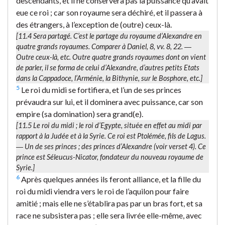
descendants, et il ne conservera pas la puissance qu’avait
eue ce roi ; car son royaume sera déchiré, et il passera à
des étrangers, à l’exception de (outre) ceux-là.
[11.4
Sera partagé.
C’est le partage du royaume d’Alexandre en
quatre grands royaumes. Comparer à Daniel, 8, vv. 8, 22. ―
Outre ceux-là
, etc. Outre quatre grands royaumes dont on vient
de parler, il se forma de celui d’Alexandre, d’autres petits Etats
dans la Cappadoce, l’Arménie, la Bithynie, sur le Bosphore, etc.]
5
Le roi du midi se fortifiera, et l’un de ses princes
prévaudra sur lui, et il dominera avec puissance, car son
empire (sa domination) sera grand(e).
[11.5
Le roi du midi
; le roi d’Egypte, située en effet au midi par
rapport à la Judée et à la Syrie. Ce roi est Ptolémée, fils de Lagus.
―
Un de ses princes
; des princes d’Alexandre (voir verset 4). Ce
prince est Séleucus-Nicator, fondateur du nouveau royaume de
Syrie.]
6
Après quelques années ils feront alliance, et la fille du
roi du midi viendra vers le roi de l’aquilon pour faire
amitié ; mais elle ne s’établira pas par un bras fort, et sa
race ne subsistera pas ; elle sera livrée elle-même, avec