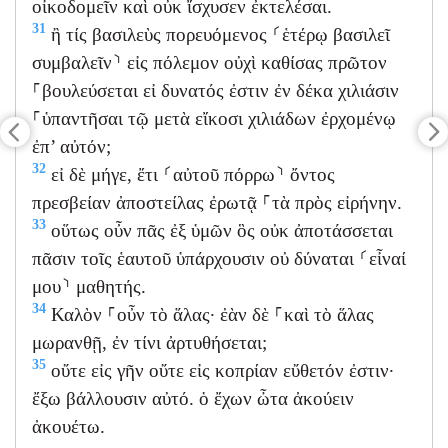
οἰκοδομεῖν καὶ οὐκ ἴσχυσεν ἐκτελέσαι.
31
ἢ τίς βασιλεὺς πορευόμενος ⸂ἑτέρῳ βασιλεῖ
συμβαλεῖν⸃ εἰς πόλεμον οὐχὶ καθίσας πρῶτον
⸀βουλεύσεται εἰ δυνατός ἐστιν ἐν δέκα χιλιάσιν
⸀ὑπαντῆσαι τῷ μετὰ εἴκοσι χιλιάδων ἐρχομένῳ
ἐπ’ αὐτόν;
32
εἰ δὲ μήγε, ἔτι ⸂αὐτοῦ πόρρω⸃ ὄντος
πρεσβείαν ἀποστείλας ἐρωτᾷ ⸀τὰ πρὸς εἰρήνην.
33
οὕτως οὖν πᾶς ἐξ ὑμῶν ὃς οὐκ ἀποτάσσεται
πᾶσιν τοῖς ἑαυτοῦ ὑπάρχουσιν οὐ δύναται ⸂εἶναί
μου⸃ μαθητής.
34
Καλὸν ⸀οὖν τὸ ἅλας· ἐὰν δὲ ⸀καὶ τὸ ἅλας
μωρανθῇ, ἐν τίνι ἀρτυθήσεται;
35
οὔτε εἰς γῆν οὔτε εἰς κοπρίαν εὔθετόν ἐστιν·
ἔξω βάλλουσιν αὐτό. ὁ ἔχων ὦτα ἀκούειν
ἀκουέτω.