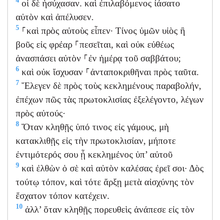
4
οἱ δὲ ἡσύχασαν. καὶ ἐπιλαβόμενος ἰάσατο
αὐτὸν καὶ ἀπέλυσεν.
5
⸀καὶ πρὸς αὐτοὺς εἶπεν· Τίνος ὑμῶν υἱὸς ἢ
βοῦς εἰς φρέαρ ⸀πεσεῖται, καὶ οὐκ εὐθέως
ἀνασπάσει αὐτὸν ⸀ἐν ἡμέρᾳ τοῦ σαββάτου;
6
καὶ οὐκ ἴσχυσαν ⸀ἀνταποκριθῆναι πρὸς ταῦτα.
7
Ἔλεγεν δὲ πρὸς τοὺς κεκλημένους παραβολήν,
ἐπέχων πῶς τὰς πρωτοκλισίας ἐξελέγοντο, λέγων
πρὸς αὐτούς·
8
Ὅταν κληθῇς ὑπό τινος εἰς γάμους, μὴ
κατακλιθῇς εἰς τὴν πρωτοκλισίαν, μήποτε
ἐντιμότερός σου ᾖ κεκλημένος ὑπ’ αὐτοῦ
9
καὶ ἐλθὼν ὁ σὲ καὶ αὐτὸν καλέσας ἐρεῖ σοι· Δὸς
τούτῳ τόπον, καὶ τότε ἄρξῃ μετὰ αἰσχύνης τὸν
ἔσχατον τόπον κατέχειν.
10
ἀλλ’ ὅταν κληθῇς πορευθεὶς ἀνάπεσε εἰς τὸν