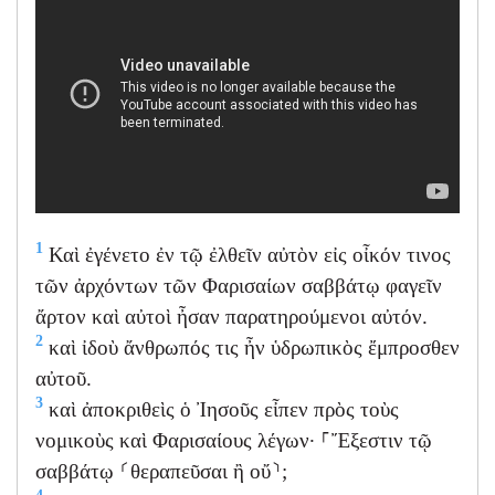
1
Καὶ ἐγένετο ἐν τῷ ἐλθεῖν αὐτὸν εἰς οἶκόν τινος
τῶν ἀρχόντων τῶν Φαρισαίων σαββάτῳ φαγεῖν
ἄρτον καὶ αὐτοὶ ἦσαν παρατηρούμενοι αὐτόν.
2
καὶ ἰδοὺ ἄνθρωπός τις ἦν ὑδρωπικὸς ἔμπροσθεν
αὐτοῦ.
3
καὶ ἀποκριθεὶς ὁ Ἰησοῦς εἶπεν πρὸς τοὺς
νομικοὺς καὶ Φαρισαίους λέγων· ⸀Ἔξεστιν τῷ
σαββάτῳ ⸂θεραπεῦσαι ἢ οὔ⸃;