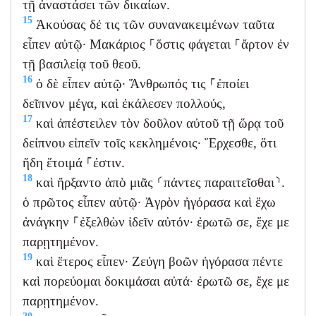
τῇ ἀναστάσει τῶν δικαίων.
15
Ἀκούσας δέ τις τῶν συνανακειμένων ταῦτα
εἶπεν αὐτῷ· Μακάριος ⸀ὅστις φάγεται ⸀ἄρτον ἐν
τῇ βασιλείᾳ τοῦ θεοῦ.
16
ὁ δὲ εἶπεν αὐτῷ· Ἄνθρωπός τις ⸀ἐποίει
δεῖπνον μέγα, καὶ ἐκάλεσεν πολλούς,
17
καὶ ἀπέστειλεν τὸν δοῦλον αὐτοῦ τῇ ὥρᾳ τοῦ
δείπνου εἰπεῖν τοῖς κεκλημένοις· Ἔρχεσθε, ὅτι
ἤδη ἕτοιμά ⸀ἐστιν.
18
καὶ ἤρξαντο ἀπὸ μιᾶς ⸂πάντες παραιτεῖσθαι⸃.
ὁ πρῶτος εἶπεν αὐτῷ· Ἀγρὸν ἠγόρασα καὶ ἔχω
ἀνάγκην ⸀ἐξελθὼν ἰδεῖν αὐτόν· ἐρωτῶ σε, ἔχε με
παρῃτημένον.
19
καὶ ἕτερος εἶπεν· Ζεύγη βοῶν ἠγόρασα πέντε
καὶ πορεύομαι δοκιμάσαι αὐτά· ἐρωτῶ σε, ἔχε με
παρῃτημένον.