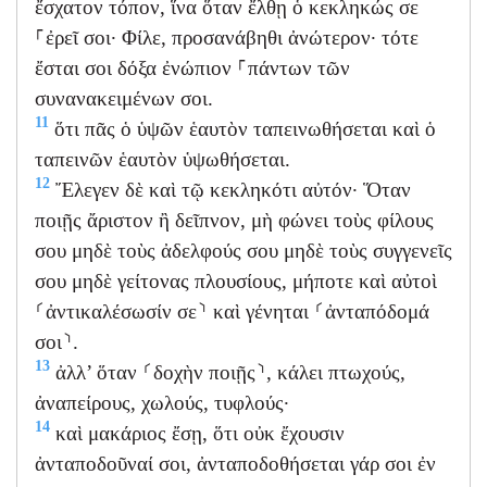
ἔσχατον τόπον, ἵνα ὅταν ἔλθῃ ὁ κεκληκώς σε
⸀ἐρεῖ σοι· Φίλε, προσανάβηθι ἀνώτερον· τότε
ἔσται σοι δόξα ἐνώπιον ⸀πάντων τῶν
συνανακειμένων σοι.
11
ὅτι πᾶς ὁ ὑψῶν ἑαυτὸν ταπεινωθήσεται καὶ ὁ
ταπεινῶν ἑαυτὸν ὑψωθήσεται.
12
Ἔλεγεν δὲ καὶ τῷ κεκληκότι αὐτόν· Ὅταν
ποιῇς ἄριστον ἢ δεῖπνον, μὴ φώνει τοὺς φίλους
σου μηδὲ τοὺς ἀδελφούς σου μηδὲ τοὺς συγγενεῖς
σου μηδὲ γείτονας πλουσίους, μήποτε καὶ αὐτοὶ
⸂ἀντικαλέσωσίν σε⸃ καὶ γένηται ⸂ἀνταπόδομά
σοι⸃.
13
ἀλλ’ ὅταν ⸂δοχὴν ποιῇς⸃, κάλει πτωχούς,
ἀναπείρους, χωλούς, τυφλούς·
14
καὶ μακάριος ἔσῃ, ὅτι οὐκ ἔχουσιν
ἀνταποδοῦναί σοι, ἀνταποδοθήσεται γάρ σοι ἐν