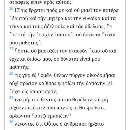
στραφεὶς εἶπεν πρὸς αὐτούς·
26
Εἴ τις ἔρχεται πρός με καὶ οὐ μισεῖ τὸν πατέρα
⸀ἑαυτοῦ καὶ τὴν μητέρα καὶ τὴν γυναῖκα καὶ τὰ
τέκνα καὶ τοὺς ἀδελφοὺς καὶ τὰς ἀδελφάς, ἔτι
⸀τε καὶ τὴν ⸂ψυχὴν ἑαυτοῦ⸃, οὐ δύναται ⸂εἶναί
μου μαθητής⸃.
27
⸀ὅστις οὐ βαστάζει τὸν σταυρὸν ⸀ἑαυτοῦ καὶ
ἔρχεται ὀπίσω μου, οὐ δύναται εἶναί μου
μαθητής.
28
τίς γὰρ ἐξ ⸀ὑμῶν θέλων πύργον οἰκοδομῆσαι
οὐχὶ πρῶτον καθίσας ψηφίζει τὴν δαπάνην, εἰ
⸀ἔχει εἰς ἀπαρτισμόν;
29
ἵνα μήποτε θέντος αὐτοῦ θεμέλιον καὶ μὴ
ἰσχύοντος ἐκτελέσαι πάντες οἱ θεωροῦντες
ἄρξωνται ⸂αὐτῷ ἐμπαίζειν⸃
30
λέγοντες ὅτι Οὗτος ὁ ἄνθρωπος ἤρξατο