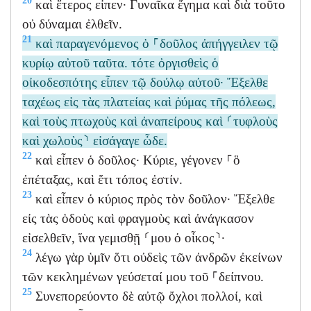
20
καὶ ἕτερος εἶπεν· Γυναῖκα ἔγημα καὶ διὰ τοῦτο
οὐ δύναμαι ἐλθεῖν.
21
καὶ παραγενόμενος ὁ ⸀δοῦλος ἀπήγγειλεν τῷ
κυρίῳ αὐτοῦ ταῦτα. τότε ὀργισθεὶς ὁ
οἰκοδεσπότης εἶπεν τῷ δούλῳ αὐτοῦ· Ἔξελθε
ταχέως εἰς τὰς πλατείας καὶ ῥύμας τῆς πόλεως,
καὶ τοὺς πτωχοὺς καὶ ἀναπείρους καὶ ⸂τυφλοὺς
καὶ χωλοὺς⸃ εἰσάγαγε ὧδε.
22
καὶ εἶπεν ὁ δοῦλος· Κύριε, γέγονεν ⸀ὃ
ἐπέταξας, καὶ ἔτι τόπος ἐστίν.
23
καὶ εἶπεν ὁ κύριος πρὸς τὸν δοῦλον· Ἔξελθε
εἰς τὰς ὁδοὺς καὶ φραγμοὺς καὶ ἀνάγκασον
εἰσελθεῖν, ἵνα γεμισθῇ ⸂μου ὁ οἶκος⸃·
24
λέγω γὰρ ὑμῖν ὅτι οὐδεὶς τῶν ἀνδρῶν ἐκείνων
τῶν κεκλημένων γεύσεταί μου τοῦ ⸀δείπνου.
25
Συνεπορεύοντο δὲ αὐτῷ ὄχλοι πολλοί, καὶ