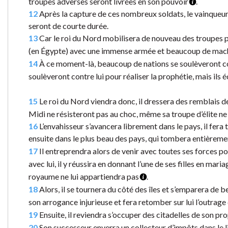
troupes adverses seront livrées en son pouvoir
.
12
Après la capture de ces nombreux soldats, le vainqueur 
seront de courte durée.
13
Car le roi du Nord mobilisera de nouveau des troupes p
(en Égypte) avec une immense armée et beaucoup de mach
14
À ce moment-là, beaucoup de nations se soulèveront co
soulèveront contre lui pour réaliser la prophétie, mais ils
15
Le roi du Nord viendra donc, il dressera des remblais de 
Midi ne résisteront pas au choc, même sa troupe d’élite ne
16
L’envahisseur s’avancera librement dans le pays, il fera to
ensuite dans le plus beau des pays, qui tombera entièreme
17
Il entreprendra alors de venir avec toutes ses forces p
avec lui, il y réussira en donnant l’une de ses filles en maria
royaume ne lui appartiendra pas
.
18
Alors, il se tournera du côté des îles et s’emparera de b
son arrogance injurieuse et fera retomber sur lui l’outrage 
19
Ensuite, il reviendra s’occuper des citadelles de son pr
20
Son successeur enverra un collecteur d’impôts dans le li