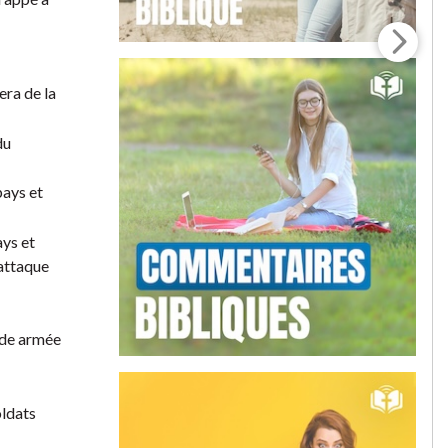
era de la
du
pays et
ays et
’attaque
ande armée
oldats