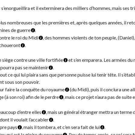
s’enorgueillira et il exterminera des milliers d’hommes, mais ses 
lus nombreuses que les premières et, après quelques années, il ret
ines de guerre
.
ntre le roi du Midi
, des hommes violents de ton peuple, (Daniel),
 échoueront
.
siège contre une ville fortifiée
et s’en emparera. Les armées du 
 pourra pas se maintenir
.
ut ce qui lui plaira sans que personne puisse lui tenir tête. Il s’établ
nt sous son pouvoir.
our faire la conquête du royaume
(du Midi), puis il conclura une al
ge (à son roi) afin de le perdre
, mais ce projet n’aura pas de suite e
eaucoup d’entre elles
, mais un général étranger mettra un terme dé
dont il voulait l’accabler
.
opre pays
, mais il tombera, et c’en sera fait de lui
.
eu qui est la gloire du royaume
. Peu de temps après, ce roi sera 