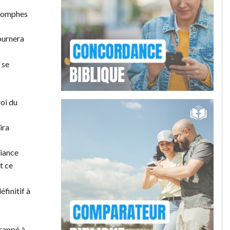
triomphes
ournera
 se
roi du
ira
liance
t ce
finitif à
frappé à