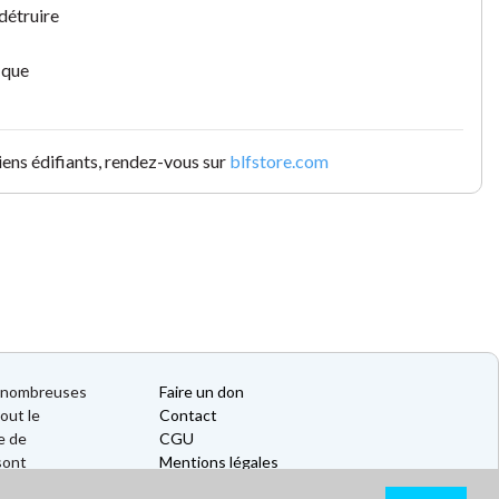
 détruire
s que
iens édifiants, rendez-vous sur
blfstore.com
de nombreuses
Faire un don
out le
Contact
e de
CGU
sont
Mentions légales
Politique de confidentialité