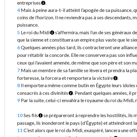
entreprises
.
4
Mais à peine aura-t-il atteint l’apogée de sa puissance, 
coins de l’horizon. Il ne reviendra pas à ses descendants, 
puissance.
5
Le roi du Midi
s’affermira, mais l’un de ses généraux de
que la sienne et constituera un empire plus vaste que le sie
6
Quelques années plus tard, ils contracteront une alliance
pour rétablir la concorde. Elle ne conservera pas son influe
ceux qui l’avaient amenée, de même que son père et son ma
7
Mais un membre de sa famille se lèvera et prendra la pl
forteresse, la forcera et remportera la victoire
.
8
Il emportera même comme butin en Égypte leurs idoles et 
consacrés à ces divinités
. Pendant quelques années, il p
9
Par la suite, celui-ci envahira le royaume du roi du Midi, m
10
Ses fils
se prépareront à reprendre les hostilités, il
passage, ils inonderont le pays (d’Égypte) et atteindront l
11
C’est alors que le roi du Midi, exaspéré, lancera une off