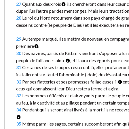
27
Quant aux deux rois
, ils chercheront dans leur cœur 
duper l’un l’autre par des mensonges. Mais leurs tractation
28
Le roi du Nord retournera dans son pays chargé de grand
desseins contre (le peuple de Dieu) et il les exécutera en 
29
Au temps marqué, il se mettra de nouveau en campagne 
première
.
30
Des navires, partis de Kittim, viendront s’opposer à lui 
peuple de l’alliance sainte
, et il aura des égards pour ceu
31
Certaines de ses troupes resteront là, elles profaneront l
installeront sur l’autel l’abominable (idole) du dévastateur
32
Par ses flatteries et ses promesses fallacieuses, il
ent
ceux qui connaissent leur Dieu restera ferme et agira.
33
Les hommes réfléchis et clairvoyants parmi le peuple e
au feu, à la captivité et au pillage pendant un certain temp
34
Pendant qu’ils seront ainsi livrés à la mort, ils ne rec
.
35
Même parmi les sages, certains succomberont afin qu’à t