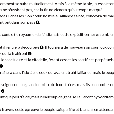
comment se nuire mutuellement. Assis à la même table, ils essaieron
s ne réussiront pas, car la fin ne viendra qu’au temps marqué.
es richesses. Son cœur, hostile à l’alliance sainte, concevra de ma
rentrant dans son pays
.
contre (le royaume) du Midi, mais cette expédition ne ressemblera
et il rentrera découragé
. Il tournera de nouveau son courroux con
x qui la trahiront
.
e sanctuaire et la citadelle, feront cesser les sacrifices perpétuels,
.
raînera dans l’idolâtrie ceux qui avaient trahi l’alliance, mais le peu
nseigneront un grand nombre de leurs frères, mais ils succomberont
s
.
evront que peu d’aide, mais beaucoup de gens se rallieront hypocritem
ravers cette épreuve le peuple soit purifié et blanchi, en attendan