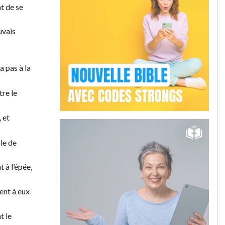
t de se
uvais
 pas à la
tre le
 et
ple de
 à l’épée,
ent à eux
t le