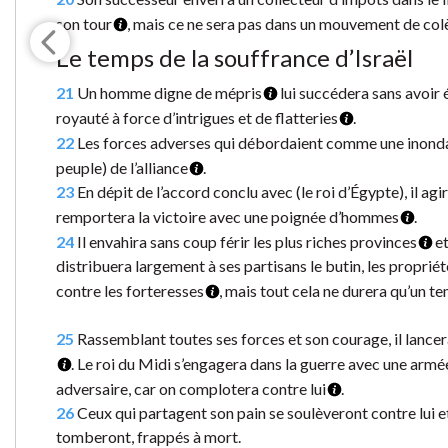
son tour
, mais ce ne sera pas dans un mouvement de colè
Le temps de la souffrance d’Israël
21
Un homme digne de mépris
lui succédera sans avoir é
royauté à force d’intrigues et de flatteries
.
22
Les forces adverses qui débordaient comme une inondat
peuple) de l’alliance
.
23
En dépit de l’accord conclu avec (le roi d’Égypte), il agir
remportera la victoire avec une poignée d’hommes
.
24
Il envahira sans coup férir les plus riches provinces
et
distribuera largement à ses partisans le butin, les propriét
contre les forteresses
, mais tout cela ne durera qu’un t
25
Rassemblant toutes ses forces et son courage, il lancer
. Le roi du Midi s’engagera dans la guerre avec une armé
adversaire, car on complotera contre lui
.
26
Ceux qui partagent son pain se soulèveront contre lui 
tomberont, frappés à mort.