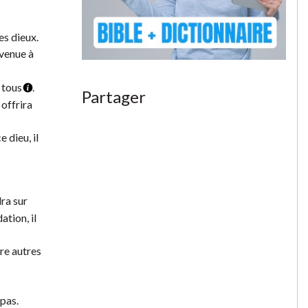
es dieux.
rvenue à
à tous
.
Partager
 offrira
 dieu, il
dra sur
ation, il
re autres
 pas.