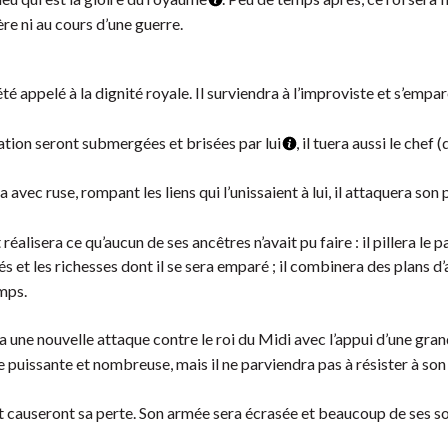
re ni au cours d’une guerre.
té appelé à la dignité royale. Il surviendra à l’improviste et s’empar
ion seront submergées et brisées par lui
, il tuera aussi le chef (
a avec ruse, rompant les liens qui l’unissaient à lui, il attaquera son 
 réalisera ce qu’aucun de ses ancêtres n’avait pu faire : il pillera le p
és et les richesses dont il se sera emparé ; il combinera des plans d
emps.
a une nouvelle attaque contre le roi du Midi avec l’appui d’une gr
e puissante et nombreuse, mais il ne parviendra pas à résister à son
et causeront sa perte. Son armée sera écrasée et beaucoup de ses s