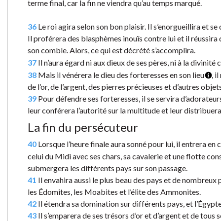
terme final, car la fin ne viendra qu’au temps marqué.
36
Le roi agira selon son bon plaisir. Il s’enorgueillira et 
Il proférera des blasphèmes inouïs contre lui et il réussira
son comble. Alors, ce qui est décrété s’accomplira.
37
Il n’aura égard ni aux dieux de ses pères, ni à la divinité
38
Mais il vénérera le dieu des forteresses en son lieu
, i
de l’or, de l’argent, des pierres précieuses et d’autres objet
39
Pour défendre ses forteresses, il se servira d’adorateurs
leur conférera l’autorité sur la multitude et leur distribue
La fin du persécuteur
40
Lorsque l’heure finale aura sonné pour lui, il entrera en
celui du Midi avec ses chars, sa cavalerie et une flotte co
submergera les différents pays sur son passage.
41
Il envahira aussi le plus beau des pays et de nombreu
les Édomites, les Moabites et l’élite des Ammonites.
42
Il étendra sa domination sur différents pays, et l’Égypt
43
Il s’emparera de ses trésors d’or et d’argent et de tous 