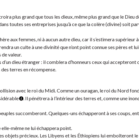
se croira plus grand que tous les dieux, même plus grand que le Dieu d
 dans toutes ses entreprises jusqu’à ce que la colère (divine) soit pa
 chère aux femmes, ni à aucun autre dieu, car il s’estimera supérieur 
l rendra un culte à une divinité que n’ont point connue ses pères et lui
s de valeur.
 d’un dieu étranger : il comblera d’honneurs ceux qui accepteront ce
ra des terres en récompense.
 collision avec le roi du Midi. Comme un ouragan, le roi du Nord fon
nsidérable
. Il pénétrera à l’intérieur des terres et, comme une inond
x peuples succomberont. Quelques-uns échapperont à ses coups, ent
e elle-même ne lui échappera point.
ses objets précieux. Les Libyens et les Éthiopiens lui emboîteront le