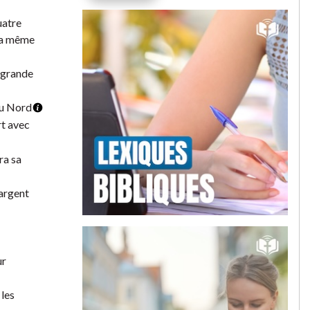
uatre
 la même
s grande
 du Nord
rt avec
ra sa
’argent
ur
 les