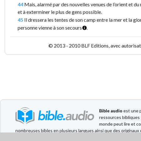
44
Mais, alarmé par des nouvelles venues de l’orient et du
et à exterminer le plus de gens possible.
45
Il dressera les tentes de son camp entre la mer et la g
personne vienne à son secours
.
© 2013 - 2010 BLF Editions, avec autorisati
Bible audio
est une p
ressources bibliques 
monde peut lire et co
nombreuses bibles en plusieurs langues ainsi que des originaux e
également à disposition. Il a été développé en collaboration av