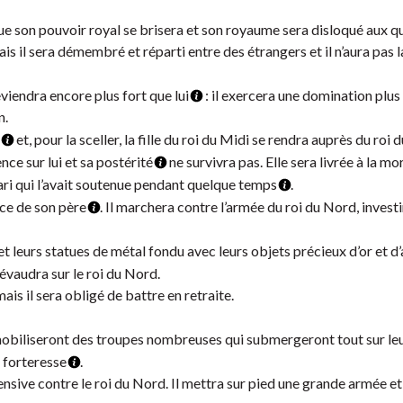
que son pouvoir royal se brisera et son royaume sera disloqué aux q
mais il sera démembré et réparti entre des étrangers et il n’aura pas
viendra encore plus fort que lui
: il exercera une domination plu
n.
et, pour la sceller, la fille du roi du Midi se rendra auprès du roi
nce sur lui et sa postérité
ne survivra pas. Elle sera livrée à la mo
ri qui l’avait soutenue pendant quelque temps
.
ace de son père
. Il marchera contre l’armée du roi du Nord, investi
leurs statues de métal fondu avec leurs objets précieux d’or et d
révaudra sur le roi du Nord.
ais il sera obligé de battre en retraite.
s mobiliseront des troupes nombreuses qui submergeront tout sur le
a forteresse
.
ensive contre le roi du Nord. Il mettra sur pied une grande armée et