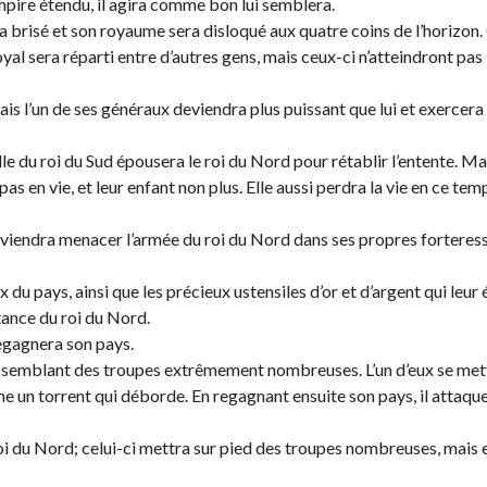
mpire étendu, il agira comme bon lui semblera.
ra brisé et son royaume sera disloqué aux quatre coins de l’horizon.
yal sera réparti entre d’autres gens, mais ceux-ci n’atteindront pas 
is l’un de ses généraux deviendra plus puissant que lui et exercera
le du roi du Sud épousera le roi du Nord pour rétablir l’entente. Mai
 en vie, et leur enfant non plus. Elle aussi perdra la vie en ce temp
viendra menacer l’armée du roi du Nord dans ses propres forteresse
 pays, ainsi que les précieux ustensiles d’or et d’argent qui leur 
stance du roi du Nord.
regagnera son pays.
rassemblant des troupes extrêmement nombreuses. L’un d’eux se met
e un torrent qui déborde. En regagnant ensuite son pays, il attaqu
roi du Nord; celui-ci mettra sur pied des troupes nombreuses, mais e