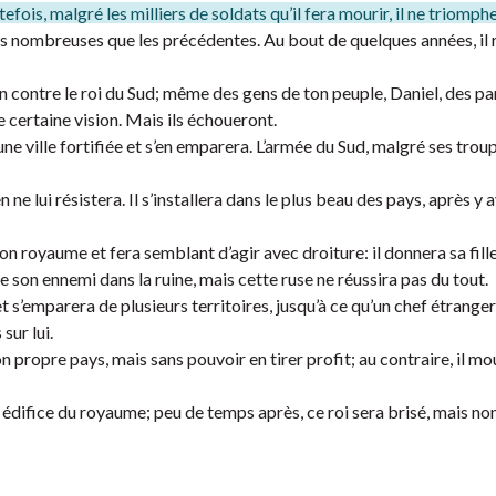
efois, malgré les milliers de soldats qu’il fera mourir, il ne triomph
us nombreuses que les précédentes. Au bout de quelques années, il 
contre le roi du Sud; même des gens de ton peuple, Daniel, des pa
ne certaine vision. Mais ils échoueront.
e ville fortifiée et s’en emparera. L’armée du Sud, malgré ses troupe
e lui résistera. Il s’installera dans le plus beau des pays, après y 
on royaume et fera semblant d’agir avec droiture: il donnera sa fill
de son ennemi dans la ruine, mais cette ruse ne réussira pas du tout.
et s’emparera de plusieurs territoires, jusqu’à ce qu’un chef étrange
sur lui.
on propre pays, mais sans pouvoir en tirer profit; au contraire, il m
édifice du royaume; peu de temps après, ce roi sera brisé, mais no