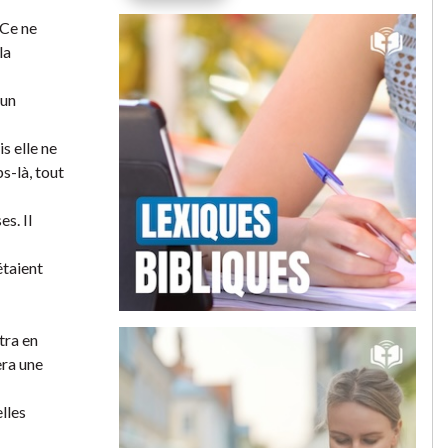
 Ce ne
la
 un
s elle ne
s-là, tout
s. Il
étaient
tra en
era une
lles