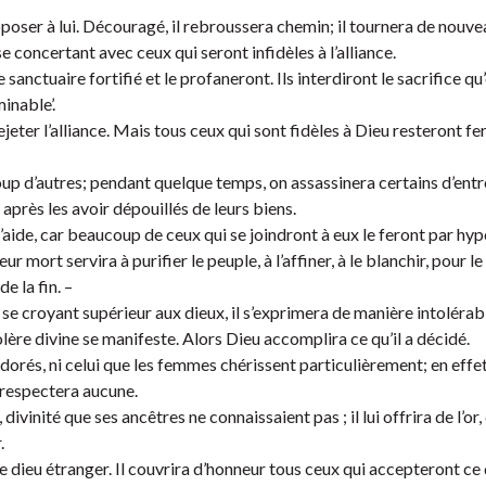
pposer à lui. Découragé, il rebroussera chemin; il tournera de nouve
se concertant avec ceux qui seront infidèles à l’alliance.
anctuaire fortifié et le profaneront. Ils interdiront le sacrifice qu
inable’.
ejeter l’alliance. Mais tous ceux qui sont fidèles à Dieu resteront f
oup d’autres; pendant quelque temps, on assassinera certains d’entr
 après les avoir dépouillés de leurs biens.
aide, car beaucoup de ceux qui se joindront à eux le feront par hyp
r mort servira à purifier le peuple, à l’affiner, à le blanchir, pour 
e la fin. –
 se croyant supérieur aux dieux, il s’exprimera de manière intolérab
colère divine se manifeste. Alors Dieu accomplira ce qu’il a décidé.
orés, ni celui que les femmes chérissent particulièrement; en effet,
 respectera aucune.
divinité que ses ancêtres ne connaissaient pas ; il lui offrira de l’or,
.
 ce dieu étranger. Il couvrira d’honneur tous ceux qui accepteront ce di