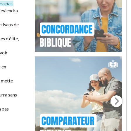
era pas.
reviendra
rtisans de
s d’élite,
avoir
e en
r mette
ourra sans
n pas