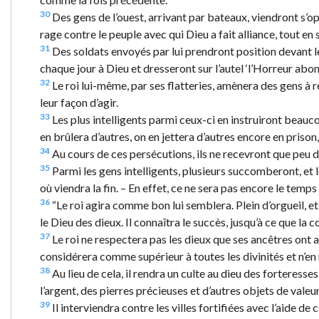
30
Des gens de l’ouest, arrivant par bateaux, viendront s’o
rage contre le peuple avec qui Dieu a fait alliance, tout en 
31
Des soldats envoyés par lui prendront position devant le s
chaque jour à Dieu et dresseront sur l’autel ‘l’Horreur abom
32
Le roi lui-même, par ses flatteries, amènera des gens à r
leur façon d’agir.
33
Les plus intelligents parmi ceux-ci en instruiront beauc
en brûlera d’autres, on en jettera d’autres encore en prison,
34
Au cours de ces persécutions, ils ne recevront que peu d’
35
Parmi les gens intelligents, plusieurs succomberont, et leu
où viendra la fin. – En effet, ce ne sera pas encore le temps d
36
“Le roi agira comme bon lui semblera. Plein d’orgueil, et
le Dieu des dieux. Il connaîtra le succès, jusqu’à ce que la 
37
Le roi ne respectera pas les dieux que ses ancêtres ont ad
considérera comme supérieur à toutes les divinités et n’en
38
Au lieu de cela, il rendra un culte au dieu des forteresses, 
l’argent, des pierres précieuses et d’autres objets de valeur
39
Il interviendra contre les villes fortifiées avec l’aide de