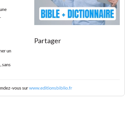
 une
.
Partager
ner un
, sans
rendez-vous sur
www.editionsbiblio.fr