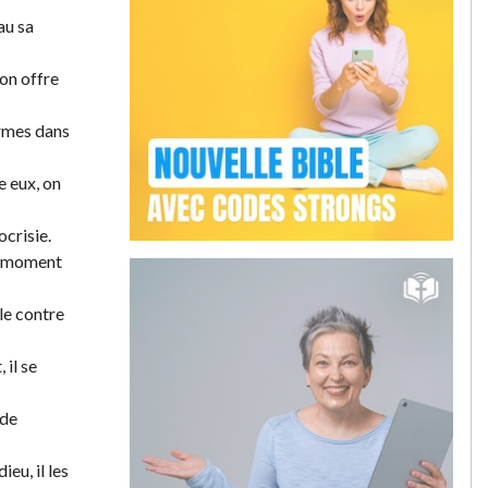
au sa
’on offre
ermes dans
e eux, on
ocrisie.
le moment
le contre
 il se
 de
eu, il les