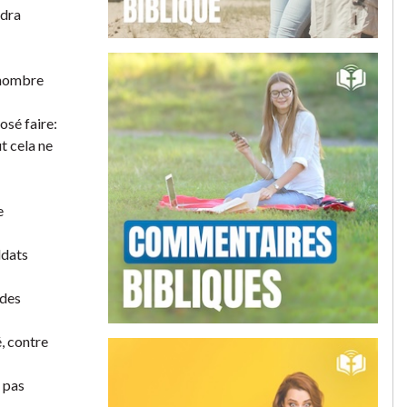
ndra
t nombre
osé faire:
ut cela ne
e
ldats
 des
, contre
 pas