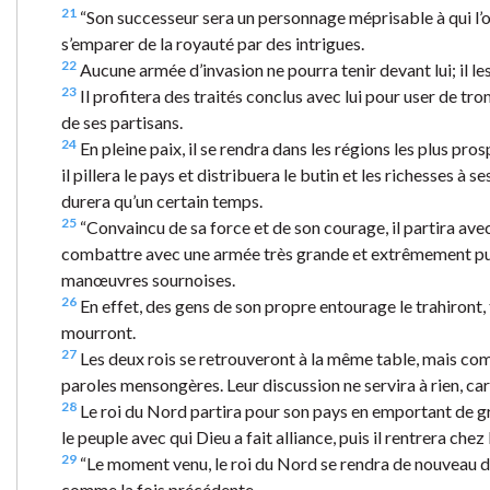
21
“Son successeur sera un personnage méprisable à qui l’on
s’emparer de la royauté par des intrigues.
22
Aucune armée d’invasion ne pourra tenir devant lui; il les 
23
Il profitera des traités conclus avec lui pour user de tr
de ses partisans.
24
En pleine paix, il se rendra dans les régions les plus pro
il pillera le pays et distribuera le butin et les richesses à
durera qu’un certain temps.
25
“Convaincu de sa force et de son courage, il partira ave
combattre avec une armée très grande et extrêmement puissa
manœuvres sournoises.
26
En effet, des gens de son propre entourage le trahiront
mourront.
27
Les deux rois se retrouveront à la même table, mais com
paroles mensongères. Leur discussion ne servira à rien, car 
28
Le roi du Nord partira pour son pays en emportant de gra
le peuple avec qui Dieu a fait alliance, puis il rentrera chez l
29
“Le moment venu, le roi du Nord se rendra de nouveau da
comme la fois précédente.