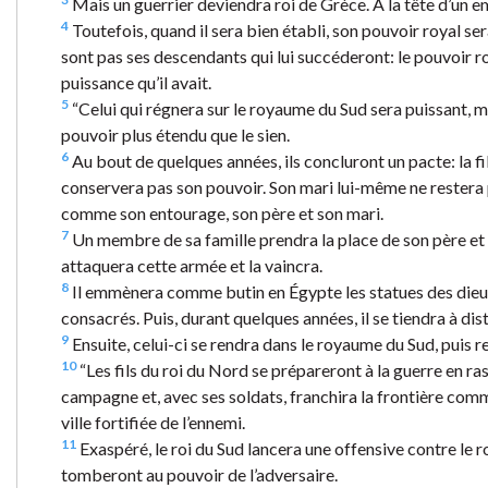
Mais un guerrier deviendra roi de Grèce. A la tête d’un e
4
Toutefois, quand il sera bien établi, son pouvoir royal se
sont pas ses descendants qui lui succéderont: le pouvoir ro
puissance qu’il avait.
5
“Celui qui régnera sur le royaume du Sud sera puissant, ma
pouvoir plus étendu que le sien.
6
Au bout de quelques années, ils concluront un pacte: la fil
conservera pas son pouvoir. Son mari lui-même ne restera pas
comme son entourage, son père et son mari.
7
Un membre de sa famille prendra la place de son père et 
attaquera cette armée et la vaincra.
8
Il emmènera comme butin en Égypte les statues des dieux du
consacrés. Puis, durant quelques années, il se tiendra à di
9
Ensuite, celui-ci se rendra dans le royaume du Sud, puis 
10
“Les fils du roi du Nord se prépareront à la guerre en 
campagne et, avec ses soldats, franchira la frontière comm
ville fortifiée de l’ennemi.
11
Exaspéré, le roi du Sud lancera une offensive contre le 
tomberont au pouvoir de l’adversaire.