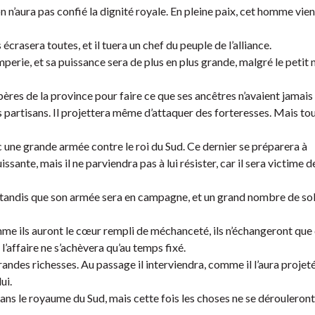
 n’aura pas confié la dignité royale. En pleine paix, cet homme vie
écrasera toutes, et il tuera un chef du peuple de l’alliance.
omperie, et sa puissance sera de plus en plus grande, malgré le peti
spères de la province pour faire ce que ses ancêtres n’avaient jamais 
 ses partisans. Il projettera même d’attaquer des forteresses. Mais to
c une grande armée contre le roi du Sud. Ce dernier se préparera à
nte, mais il ne parviendra pas à lui résister, car il sera victime d
, tandis que son armée sera en campagne, et un grand nombre de so
me ils auront le cœur rempli de méchanceté, ils n’échangeront que
l’affaire ne s’achèvera qu’au temps fixé.
ndes richesses. Au passage il interviendra, comme il l’aura projeté
ui.
ns le royaume du Sud, mais cette fois les choses ne se dérouleront