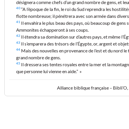
désignera comme chefs d’un grand nombre de gens, et leur
40
“A l’époque de la fin, le roi du Sud reprendra les hostilité
flotte nombreuse; il pénétrera avec son armée dans divers
41
Il envahira le plus beau des pays, où beaucoup de gens s
Ammonites échapperont à ses coups.
42
Il étendra sa domination sur d’autres pays, et même l’Ég
43
Il s’emparera des trésors de l’Égypte, or, argent et objet
44
Mais des nouvelles en provenance de l’est et du nord le t
grand nombre de gens.
45
Il dressera ses tentes royales entre la mer et la montagn
que personne lui vienne en aide.” »
Alliance biblique française – Bibli’