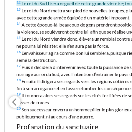
12
Le roi du Sud tirera orgueil de cette grande victoire; tout
13
Le roi du Nord mettra sur pied de nouvelles troupes, pl
avec cette grande armée équipée d’un matériel imposant.
14
A cette époque-là, beaucoup de gens prendront position 
la violence, se soulèveront contre lui, afin que se réalise u
15
Le roi du Nord viendra donc, élèvera un remblai contre un
ne pourra lui résister, elle n’en aura pas la force.
16
L’envahisseur agira comme bon lui semblera, puisque rien n
semé la destruction.
17
Puis il décidera d’intervenir avec toute la puissance de s
mariage au roi du Sud, avec l’intention d’entraîner le pays 
18
Ensuite il dirigera ses regards vers les régions côtières 
fin à son arrogance et en fasse retomber les conséquences 
19
Il tournera alors ses regards sur les cités fortifiées de s
laisser de traces.
20
Son successeur enverra un homme piller le plus glorieux 
publiquement, ni au cours d’une guerre.
Profanation du sanctuaire