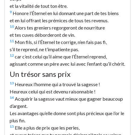
et la vitalité de tout ton être.
9
Honore l’Éternel en lui donnant une part de tes biens
et en lui offrant les prémices de tous tes revenus.
10
Alors tes greniers regorgeront de nourriture
et tes cuves déborderont de vin.
11
Mon fils, si l’Éternel te corrige, n’en fais pas fi,
s’il te reprend, ne t’impatiente pas.
12
car c’est celui qu’il aime que l’Éternel reprend,
agissant comme un père avec lui avec l’enfant qu’il chérit.
Un trésor sans prix
13
Heureux l’homme qui a trouvé la sagesse !
Heureux celui qui est devenu raisonnable !
14
Acquérir la sagesse vaut mieux que gagner beaucoup
d’argent.
Les avantages qu’elle donne sont plus précieux que l’or le
plus fin.
15
Elle a plus de prix que les perles,
et aucun trésor que tu pourrais désirer n’égale sa valeur.