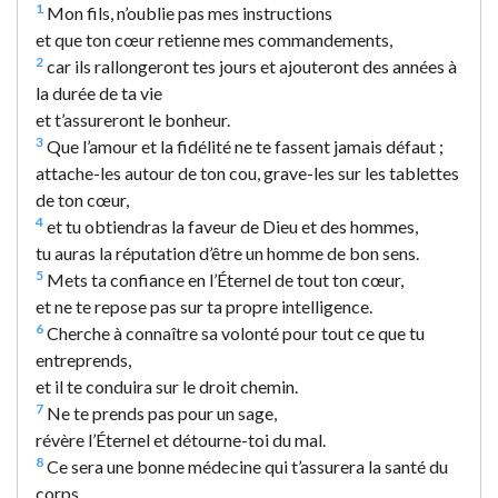
1
Mon fils, n’oublie pas mes instructions
et que ton cœur retienne mes commandements,
2
car ils rallongeront tes jours et ajouteront des années à
la durée de ta vie
et t’assureront le bonheur.
3
Que l’amour et la fidélité ne te fassent jamais défaut ;
attache-les autour de ton cou, grave-les sur les tablettes
de ton cœur,
4
et tu obtiendras la faveur de Dieu et des hommes,
tu auras la réputation d’être un homme de bon sens.
5
Mets ta confiance en l’Éternel de tout ton cœur,
et ne te repose pas sur ta propre intelligence.
6
Cherche à connaître sa volonté pour tout ce que tu
entreprends,
et il te conduira sur le droit chemin.
7
Ne te prends pas pour un sage,
révère l’Éternel et détourne-toi du mal.
8
Ce sera une bonne médecine qui t’assurera la santé du
corps